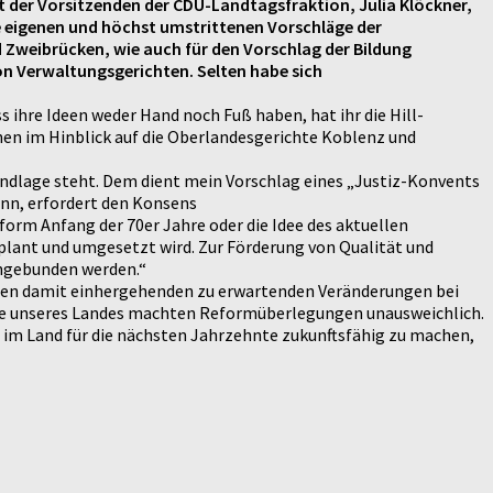
ht der Vorsitzenden der CDU-Landtagsfraktion, Julia Klöckner,
le eigenen und höchst umstrittenen Vorschläge der
Zweibrücken, wie auch für den Vorschlag der Bildung
on Verwaltungsgerichten. Selten habe sich
ihre Ideen weder Hand noch Fuß haben, hat ihr die Hill-
en im Hinblick auf die Oberlandesgerichte Koblenz und
undlage steht. Dem dient mein Vorschlag eines „Justiz-Konvents
nn, erfordert den Konsens
form Anfang der 70er Jahre oder die Idee des aktuellen
eplant und umgesetzt wird. Zur Förderung von Qualität und
ingebunden werden.“
d den damit einhergehenden zu erwartenden Veränderungen bei
lage unseres Landes machten Reformüberlegungen unausweichlich.
z im Land für die nächsten Jahrzehnte zukunftsfähig zu machen,