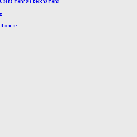
laubens mehr als beschämend
te
llionen?