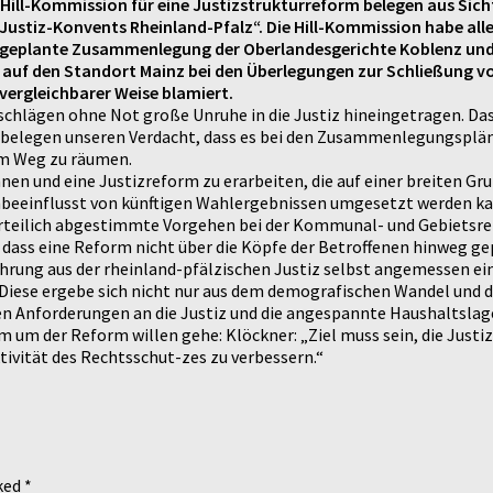
er Hill-Kommission für eine Justizstrukturreform belegen aus Sic
„Justiz-Konvents Rheinland-Pfalz“. Die Hill-Kommission habe al
t geplante Zusammenlegung der Oberlandesgerichte Koblenz und 
n auf den Standort Mainz bei den Überlegungen zur Schließung v
vergleichbarer Weise blamiert.
lägen ohne Not große Unruhe in die Justiz hineingetragen. Dass 
 belegen unseren Verdacht, dass es bei den Zusammenlegungsplän
em Weg zu räumen.
en und eine Justizreform zu erarbeiten, die auf einer breiten Gr
unbeeinflusst von künftigen Wahlergebnissen umgesetzt werden ka
rparteilich abgestimmte Vorgehen bei der Kommunal- und Gebietsre
, dass eine Reform nicht über die Köpfe der Betroffenen hinweg g
ahrung aus der rheinland-pfälzischen Justiz selbst angemessen e
. Diese ergebe sich nicht nur aus dem demografischen Wandel un
chen Anforderungen an die Justiz und die angespannte Haushalts
 um der Reform willen gehe: Klöckner: „Ziel muss sein, die Justi
ektivität des Rechtsschut-zes zu verbessern.“
rked
*