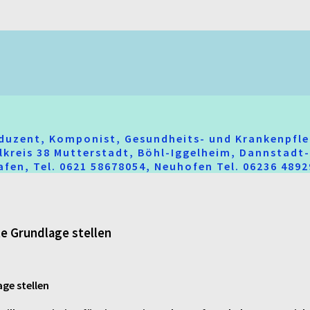
oduzent, Komponist, Gesundheits- und Krankenpfle
hlkreis 38 Mutterstadt, Böhl-Iggelheim, Dannstad
fen, Tel. 0621 58678054, Neuhofen Tel. 06236 489
te Grundlage stellen
age stellen