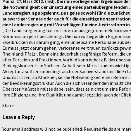
Mainz. 27. März 2012. (red). Die nun vorliegenden Ergebnisse d
die Notwendigkeit der Einsetzung eines parteiübergreifenden 
Landesregierung abgelehnt. Das gelte sowohl für die zunächs
auswärtiger Senate oder auch für die einseitige Konzentratio
eine Landesregierung mit Vorschlägen für eine Justizreform in 
„Die Landesregierung hat mit ihren unausgegorenen Reformvorsch
Kommission jetzt bescheinigt. Die nun vorliegenden Ergebnisse
Zweibrücken nur darum ging, eine unliebsame Personalie aus d
Es muss jetzt darum gehen, verlorenes Vertrauen zurückzugewinn
Rheinland-Pfalz“. Denn eine dauerhaft tragfähige Reform, die 
aller Parteien und Fraktionen. Vorbild kann dabei z.B. das übe
Bildungskonvents in Sachsen-Anhalt sein. Mir ist zudem wichtig
Akzeptanz sollten unbedingt auch der Sachverstand und die Erf
Unumstritten, so Klöckner, sei die Notwendigkeit einer Reform
der Bevölkerungsstruktur. Auch die sich verändernden inhaltli
Oberster Maßstab müsse dabei sein, dass es nicht um eine Reform
ihre Effizienz und ihre Qualität und damit letztlich auch der Eff
Share
Leave a Reply
Your email address will not be published.
Required fields are ma