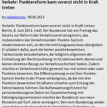
Verkehr: Punktereform kann vorerst nicht in Kraft
treten
by
redaktionlu
·
08.06.2013
Verkehr: Punktereform kann vorerst nicht in Kraft treten
Berlin, 8. Juni 2013. (red). Der Bundesrat hat am Freitag das
Gesetz zur Reform des Verkehrszentralregisters, das
insbesondere das Verkehrssünder-Punkte-System
modernisieren soll, an den Vermittlungsausschuss übergeben.
Er plädiert dafür, auch die bisher punktebewehrten
Tatbestände beizubehalten, die lediglich allgemein der
Einhaltung der Rechtsordnung im Straßenverkehr dienen und
keinen direkten Bezug zur Verkehrssicherheit haben. Zudem
möchte er Verkehrsverstöße generell nur mit einem oder zwei
Punkten bewerten. Die Differenzierung in ein Drei-Punkte-
System bleibe in der Praxis wirkungslos, da die mit drei
Punkten bewerteten Straftaten ohnehin zum Entzug der
Fahrerlaubnis führten. Die Aufbewahrungsfristen für
personenbezogene Daten im Zusammenhang mit
Fahreignungsseminaren möchte der Bundesrat von neun
Monaten auf fünf Jahre verlängern. Den vom Bundestag wieder
eingeführten Punkterabatt bei freiwilliger Teilnahme an