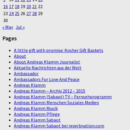
16
17
18
19
20
21
22
23
24
25
26
27
28
29
30
« May
Jul »
Pages
A little gift with promise: Kosher Gift Baskets
About
About Andreas Klamm Journalist
Aktuelle Nachrichten aus der Welt
Ambassador
Ambassadors For Love And Peace
Andreas Klamm
Andreas Klamm – Archiv 2012 – 2015
Andreas Klamm (Sabaot) TV – Fernsehprogramm
Andreas Klamm Menschen Soziales Medien
Andreas Klamm Musik
Andreas Klamm Pflege
Andreas Klamm Sabaot
Andreas Klamm Sabaot bei reverbnation.com