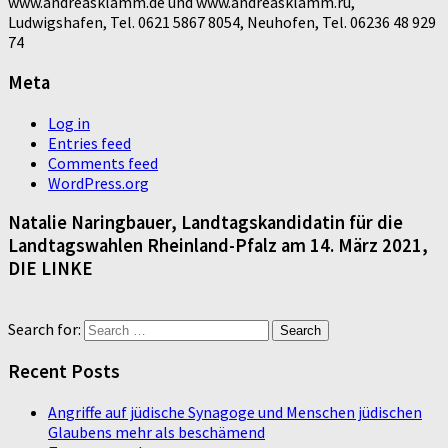
www.andreasklamm.de und www.andreasklamm.ru,
Ludwigshafen, Tel. 0621 5867 8054, Neuhofen, Tel. 06236 48 929
74
Meta
Log in
Entries feed
Comments feed
WordPress.org
Natalie Naringbauer, Landtagskandidatin für die
Landtagswahlen Rheinland-Pfalz am 14. März 2021,
DIE LINKE
Search for:
Recent Posts
Angriffe auf jüdische Synagoge und Menschen jüdischen
Glaubens mehr als beschämend