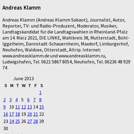
Andreas Klamm
Andreas Klamm (Andreas Klamm Sabaot), Journalist, Autor,
Reporter, TV- und Radio-Produzent, Moderator, Musiker,
Landtagskandidat für die Landtagswahlen in Rheinland-Pfalz
am 14. März 2021, DIE LINKE, Wahlkreis 38, Mutterstadt, Böhl-
Iggelheim, Dannstadt-Schauernheim, Maxdorf, Limburgerhof,
Neuhofen, Waldsee, Otterstadt, Altrip. Internet:
www.andreasklamm.de und www.andreasklamm.ru,
Ludwigshafen, Tel. 0621 5867 8054, Neuhofen, Tel. 06236 48 929
74
June 2013
S
M
T
W
T
F
S
1
2
3
4
5
6
7
8
9
10
11
12
13
14
15
16
17
18
19
20
21
22
23
24
25
26
27
28
29
30