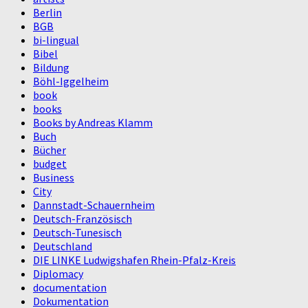
Berlin
BGB
bi-lingual
Bibel
Bildung
Böhl-Iggelheim
book
books
Books by Andreas Klamm
Buch
Bücher
budget
Business
City
Dannstadt-Schauernheim
Deutsch-Französisch
Deutsch-Tunesisch
Deutschland
DIE LINKE Ludwigshafen Rhein-Pfalz-Kreis
Diplomacy
documentation
Dokumentation