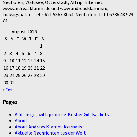
Neuhofen, Waldsee, Otterstadt, Altrip. Internet:
www.andreasklamm.de und www.andreasklamm.ru,
Ludwigshafen, Tel. 0621 5867 8054, Neuhofen, Tel. 06236 48 929
74
August 2026
S
M
T
W
T
F
S
1
2
3
4
5
6
7
8
9
10
11
12
13
14
15
16
17
18
19
20
21
22
23
24
25
26
27
28
29
30
31
« Oct
Pages
A little gift with promise: Kosher Gift Baskets
About
About Andreas Klamm Journalist
Aktuelle Nachrichten aus der Welt