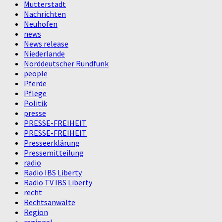
Mutterstadt
Nachrichten
Neuhofen
news
News release
Niederlande
Norddeutscher Rundfunk
people
Pferde
Pflege
Politik
presse
PRESSE-FREIHEIT
PRESSE-FREIHEIT
Presseerklärung
Pressemitteilung
radio
Radio IBS Liberty
Radio TV IBS Liberty
recht
Rechtsanwälte
Region
regional