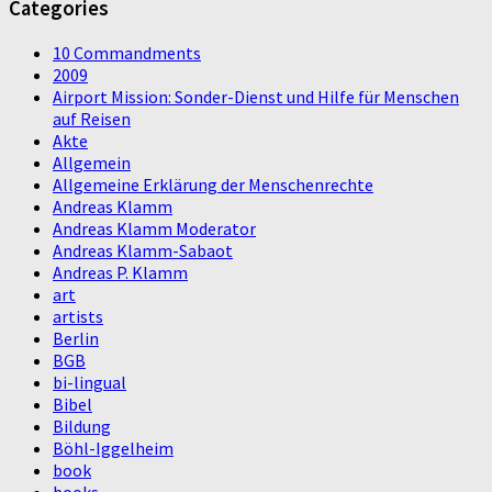
Categories
10 Commandments
2009
Airport Mission: Sonder-Dienst und Hilfe für Menschen
auf Reisen
Akte
Allgemein
Allgemeine Erklärung der Menschenrechte
Andreas Klamm
Andreas Klamm Moderator
Andreas Klamm-Sabaot
Andreas P. Klamm
art
artists
Berlin
BGB
bi-lingual
Bibel
Bildung
Böhl-Iggelheim
book
books