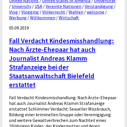
United Nations
/
United States of America
/
Universität
/
University
/
USA
/
Vereinte Nationen
/
Verständigung
/
Vlog
/
Vlogging
/
Völkerrecht
/
Wahlen
/
welcome
/
Werbung
/
Willkommen
/
Wirtschaft
05.09.2019
Fall Verdacht Kindesmisshandlung:
Nach Ärzte-Ehepaar hat auch
Journalist Andreas Klamm
Strafanzeige bei der
Staatsanwaltschaft Bielefeld
erstattet
Fall Verdacht Kindesmisshandlung: Nach Ärzte-Ehepaar
hat auch Journalist Andreas Klamm Strafanzeige
erstattet Schlimmer Verdacht: Sexueller Missbrauch,
Bildung einer kriminellen Gruppe oder Vereinigigung
und weitere Gewaltverbrechen zum Nachteil eines
10jährigen Kindes, der Kindesmutter und deren...