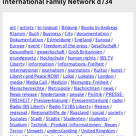
International Family Network d734
art
/
artists
/
bi-lingual
/
Bildung
/
Books by Andreas
Klamm
/
Buch
/
Business
/
City
/
documentation
/
Dokumentation
/
Eilmeldung
/
England
/
Europa
/
Europe
/
event
/
freedom of the press
/
Gesellschaft
/
Gesundheit
/
gewerkschaft
/
Groß Britannien
/
grundgesetz
/
Hochschule
/
human rights
/
IBS TV
Liberty
/
information
/
Informations-Freiheit
/
international
/
journalism
/
journalists
/
Kultur
/
kunst
/
Liberty and Peace NOW!
/
Lokal
/
Lokales
/
London
/
media
/
Media Call
/
Medizin
/
Meinungs-Freiheit
/
Menschenrechte
/
Metropole
/
Nachrichten
/
news
/
News release
/
Niederlande
/
people
/
Politik
/
PRESSE-
FREIHEIT
/
Presseerklärung
/
Pressemitteilung
/
radio
/
Radio IBS Liberty
/
Radio TV IBS Liberty
/
Region
/
regional
/
Regionalhilfe. de
/
Russland
/
social
/
society
/
Soziales
/
Stadt
/
Städte
/
Studenten
/
students
/
Studium
/
Technik - Produkt-Informationen - Neues
/
Terror
/
Umwelt
/
understanding
/
United Kingdom
/