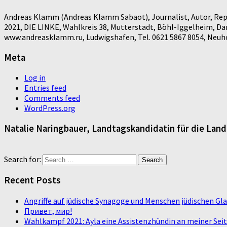
Andreas Klamm (Andreas Klamm Sabaot), Journalist, Autor, Repo
2021, DIE LINKE, Wahlkreis 38, Mutterstadt, Böhl-Iggelheim, D
www.andreasklamm.ru, Ludwigshafen, Tel. 0621 5867 8054, Neuhof
Meta
Log in
Entries feed
Comments feed
WordPress.org
Natalie Naringbauer, Landtagskandidatin für die Lan
Search for:
Recent Posts
Angriffe auf jüdische Synagoge und Menschen jüdischen G
Привет, мир!
Wahlkampf 2021: Ayla eine Assistenzhündin an meiner Sei