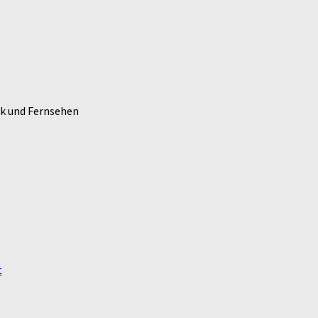
k und Fernsehen
t