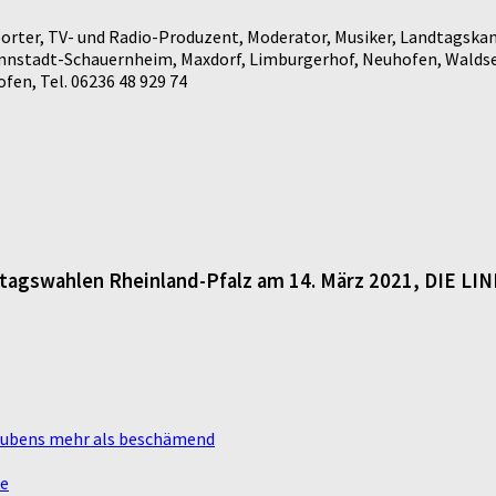
rter, TV- und Radio-Produzent, Moderator, Musiker, Landtagskan
annstadt-Schauernheim, Maxdorf, Limburgerhof, Neuhofen, Waldse
en, Tel. 06236 48 929 74
dtagswahlen Rheinland-Pfalz am 14. März 2021, DIE LI
laubens mehr als beschämend
te