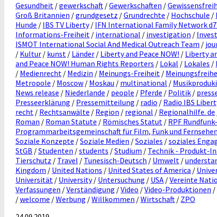
Gesundheit
/
gewerkschaft
/
Gewerkschaften
/
Gewissensfreih
Groß Britannien
/
grundgesetz
/
Grundrechte
/
Hochschule
/
Hunde
/
IBS TV Liberty
/
IFN International Family Network d
Informations-Freiheit
/
international
/
investigation
/
Inves
ISMOT International Social And Medical Outreach Team
/
jou
/
Kultur
/
kunst
/
Länder
/
Liberty and Peace NOW!
/
Liberty 
and Peace NOW! Human Rights Reporters
/
Lokal
/
Lokales
/
/
Medienrecht
/
Medizin
/
Meinungs-Freiheit
/
Meinungsfreihe
Metropole
/
Moscow
/
Moskau
/
multinational
/
Musikproduk
News release
/
Niederlande
/
people
/
Pferde
/
Politik
/
press
Presseerklärung
/
Pressemitteilung
/
radio
/
Radio IBS Libert
recht
/
Rechtsanwälte
/
Region
/
regional
/
Regionalhilfe. de
Roman
/
Roman Statute
/
Römisches Statut
/
RPF Rundfunk-
Programmarbeitsgemeinschaft für Film, Funk und Fernsehe
Soziale Konzepte
/
Soziale Medien
/
Soziales
/
soziales Eng
StGB
/
Studenten
/
students
/
Studium
/
Technik - Produkt-I
Tierschutz
/
Travel
/
Tunesisch-Deutsch
/
Umwelt
/
understa
Kingdom
/
United Nations
/
United States of America
/
Unive
Universität
/
University
/
Untersuchung
/
USA
/
Vereinte Nati
Verfassungen
/
Verständigung
/
Video
/
Video-Produktionen
/
/
welcome
/
Werbung
/
Willkommen
/
Wirtschaft
/
ZPO
24.09.2019