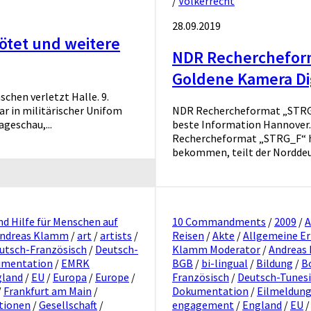
/
Völkerrecht
28.09.2019
ötet und weitere
NDR Recherchefor
Goldene Kamera Dig
chen verletzt Halle. 9.
ar in militärischer Unifom
NDR Rechercheformat „STRG_
geschau,...
beste Information Hannover. 
Rechercheformat „STRG_F“ h
bekommen, teilt der Norddeu
nd Hilfe für Menschen auf
10 Commandments
/
2009
/
A
ndreas Klamm
/
art
/
artists
/
Reisen
/
Akte
/
Allgemeine Er
utsch-Französisch
/
Deutsch-
Klamm Moderator
/
Andreas
mentation
/
EMRK
BGB
/
bi-lingual
/
Bildung
/
B
gland
/
EU
/
Europa
/
Europe
/
Französisch
/
Deutsch-Tunes
/
Frankfurt am Main
/
Dokumentation
/
Eilmeldun
tionen
/
Gesellschaft
/
engagement
/
England
/
EU