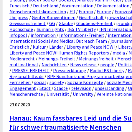
Tunesisch
/
Deutschland
/
documentation
/
Dokumentation
Menschenrechtskonvention
/
EU
/
Europa
/
Europe
/
Französ
the press
/
Genfer Konventionen
/
Gesellschaft
/
gewerkschaf
Gewissensfreiheit
/
GG
/
Glaube
/
Glaubens-Freiheit
/
grundg
Hochschule
/
human rights
/
IBS TV Liberty
/
IFN Internation
infopool
/
information
/
Informations-Freiheit
/
internation
International Social And Medical Outreach Team
/
journalis
Christlich
/
Kultur
/
Länder
/
Liberty and Peace NOW!
/
Libert
Liberty and Peace NOW! Human Rights Reporters
/
media
/
M
Medienrecht
/
Meinungs-Freiheit
/
Meinungsfreiheit
/
Mensch
multinational
/
Nachrichten
/
News release
/
people
/
Politik
/
PRESSE-FREIHEIT
/
Presseerklärung
/
Radio IBS Liberty
/
Ra
Regionalhilfe. de
/
RPF Rundfunk- und Programmarbeitsgemei
Fernsehen
/
social
/
society
/
Soziale Konzepte
/
Soziale Med
Engagement
/
Stadt
/
Städte
/
television
/
understanding
/
U
Menschenrechte
/
Universität
/
University
/
Vereinte Natione
23.07.2020
Hanau: Kaum fassbares Leid und die Su
für schwer traumatisierte Menschen