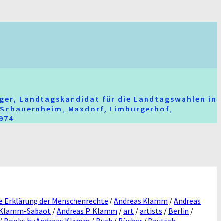
ger, Landtagskandidat für die Landtagswahlen in
t-Schauernheim, Maxdorf, Limburgerhof,
2974
e Erklärung der Menschenrechte
/
Andreas Klamm
/
Andreas
 Klamm-Sabaot
/
Andreas P. Klamm
/
art
/
artists
/
Berlin
/
/
Books by Andreas Klamm
/
Buch
/
Bücher
/
Deutsch-