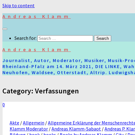
Skip to content
Andreas Klamm
Search for:
Andreas Klamm
Journalist, Autor, Moderator, Musiker, Musik-Pr
Rheinland-Pfalz am 14. März 2021, DIE LINKE, Wa
Neuhofen, Waldsee, Otterstadt, Altrip. Ludwigsha
Category:
Verfassungen
0
Akte
/
Allgemein
/
Allgemeine Erklärung der Menschenrecht
Klamm Moderator
/
Andreas Klamm-Sabaot
/
Andreas P. Kl
Bildung
/
book
/
books
/
Books by Andreas Klamm
/
City
/
Deu