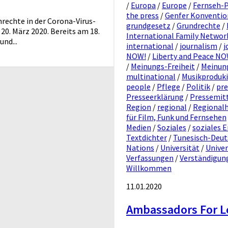
/
Europa
/
Europe
/
Fernseh-
the press
/
Genfer Konventi
rechte in der Corona-Virus-
grundgesetz
/
Grundrechte
/
20. März 2020. Bereits am 18.
International Family Networ
nd...
international
/
journalism
/
j
NOW!
/
Liberty and Peace N
/
Meinungs-Freiheit
/
Meinung
multinational
/
Musikproduk
people
/
Pflege
/
Politik
/
pre
Presseerklärung
/
Pressemit
Region
/
regional
/
Regionalhi
für Film, Funk und Fernsehen
Medien
/
Soziales
/
soziales
Textdichter
/
Tunesisch-Deut
Nations
/
Universität
/
Univer
Verfassungen
/
Verständigun
Willkommen
11.01.2020
Ambassadors For L