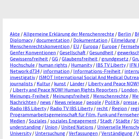
Akte
/
Allgemeine Erklärung der Menschenrechte
/
Berlin
/
B
Diplomacy
/
documentation
/
Dokumentation
/
Eilmeldung
Menschenrechtskonvention
/
EU
/
Europa
/
Europe
/
Fernseh
Genfer Konventionen
/
Gesellschaft
/
Gesundheit
/
gewerksch
Gewissensfreiheit
/
GG
/
Glaubensfreiheit
/
grundgesetz
/
Gr
Hochschule
/
human rights
/
Humanity
/
IBS TV Liberty
/
IFN 
Network d734
/
information
/
Informations-Freiheit
/
intern
investigativ
/
ISMOT International Social And Medical Outre
journalists
/
Kultur
/
kunst
/
Länder
/
Liberty and Peace NOW!
/
Liberty and Peace NOW! Human Rights Reporters
/
London
Meinungs-Freiheit
/
Meinungsfreiheit
/
Menschenrechte
/
Me
Nachrichten
/
news
/
News release
/
people
/
Politik
/
presse
Radio IBS Liberty
/
Radio TV IBS Liberty
/
recht
/
Region
/
reg
Programmarbeitsgemeinschaft für Film, Funk und Fernsehe
Medien
/
Soziales
/
soziales Engagement
/
Stadt
/
Städte
/
S
understanding
/
Union
/
United Nations
/
Universelle Mensch
University
/
Untersuchung
/
Verfassungen
/
Verständigung
/
V