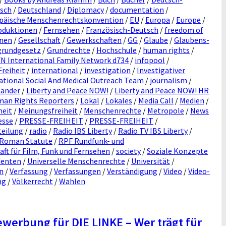
isch
/
Deutschland
/
Diplomacy
/
documentation
/
päische Menschenrechtskonvention
/
EU
/
Europa
/
Europe
/
oduktionen
/
Fernsehen
/
Französisch-Deutsch
/
freedom of
onen
/
Gesellschaft
/
Gewerkschaften
/
GG
/
Glaube
/
Glaubens-
grundgesetz
/
Grundrechte
/
Hochschule
/
human rights
/
FN International Family Network d734
/
infopool
/
reiheit
/
international
/
investigation
/
Investigativer
tional Social And Medical Outreach Team
/
journalism
/
Länder
/
Liberty and Peace NOW!
/
Liberty and Peace NOW! HR
man Rights Reporters
/
Lokal
/
Lokales
/
Media Call
/
Medien
/
heit
/
Meinungsfreiheit
/
Menschenrechte
/
Metropole
/
News
esse
/
PRESSE-FREIHEIT
/
PRESSE-FREIHEIT
/
teilung
/
radio
/
Radio IBS Liberty
/
Radio TV IBS Liberty
/
Roman Statute
/
RPF Rundfunk- und
t für Film, Funk und Fernsehen
/
society
/
Soziale Konzepte
denten
/
Universelle Menschenrechte
/
Universität
/
n
/
Verfassung
/
Verfassungen
/
Verständigung
/
Video
/
Video-
ng
/
Völkerrecht
/
Wahlen
erbung für DIE LINKE – Wer trägt für