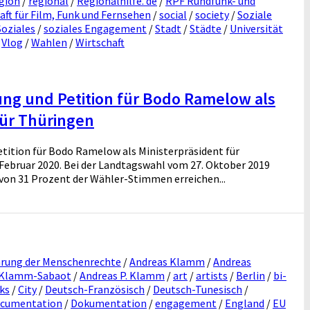
gion
/
regional
/
Regionalhilfe. de
/
RPF Rundfunk- und
t für Film, Funk und Fernsehen
/
social
/
society
/
Soziale
Soziales
/
soziales Engagement
/
Stadt
/
Städte
/
Universität
/
Vlog
/
Wahlen
/
Wirtschaft
rung und Petition für Bodo Ramelow als
für Thüringen
etition für Bodo Ramelow als Ministerpräsident für
. Februar 2020. Bei der Landtagswahl vom 27. Oktober 2019
von 31 Prozent der Wähler-Stimmen erreichen...
ärung der Menschenrechte
/
Andreas Klamm
/
Andreas
 Klamm-Sabaot
/
Andreas P. Klamm
/
art
/
artists
/
Berlin
/
bi-
ks
/
City
/
Deutsch-Französisch
/
Deutsch-Tunesisch
/
cumentation
/
Dokumentation
/
engagement
/
England
/
EU