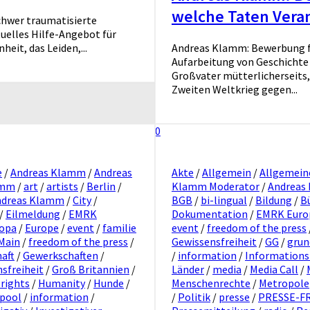
welche Taten Vera
chwer traumatisierte
tuelles Hilfe-Angebot für
eit, das Leiden,...
Andreas Klamm: Bewerbung fü
Aufarbeitung von Geschichte
Großvater mütterlicherseits,
Zweiten Weltkrieg gegen...
0
e
/
Andreas Klamm
/
Andreas
Akte
/
Allgemein
/
Allgemein
amm
/
art
/
artists
/
Berlin
/
Klamm Moderator
/
Andreas
ndreas Klamm
/
City
/
BGB
/
bi-lingual
/
Bildung
/
B
/
Eilmeldung
/
EMRK
Dokumentation
/
EMRK Euro
opa
/
Europe
/
event
/
familie
event
/
freedom of the press
Main
/
freedom of the press
/
Gewissensfreiheit
/
GG
/
grun
aft
/
Gewerkschaften
/
/
information
/
Informations
sfreiheit
/
Groß Britannien
/
Länder
/
media
/
Media Call
/
rights
/
Humanity
/
Hunde
/
Menschenrechte
/
Metropole
opool
/
information
/
/
Politik
/
presse
/
PRESSE-F