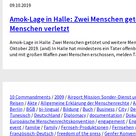
09.10.2019
Amok-Lage in Halle: Zwei Menschen get
Menschen verletzt
Amok-Lage in Halle: Zwei Menschen getötet und weitere Mens
Oktober 2019. (and) In Halle hat mindestens ein Täter offenb
und mit großen Waffen zwei Menschen erschossen, melden Ta
10 Commandments
/
2009
/
Airport Mission: Sonder-Dienst u
Reisen
/
Akte
/
Allgemeine Erklärung der Menschenrechte
/
A
Berlin
/
BGB
/
bi-lingual
/
Bildung
/
Buch
/
Business
/
City
/
De
Tunesisch
/
Deutschland
/
Diplomacy
/
documentation
/
Doku
Europäische Menschenrechtskonvention
/
engagement
/
En
event
/
familie
/
Family
/
Fernseh-Produktionen
/
Fernsehen
Französisch-Deutsch
/
freedom of the press
/
Genfer Konven