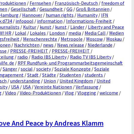
Produktionen
/
Fernsehen
/
Französisch-Deutsch
/
freedom of
onen
/
Gesellschaft
/
Gesundheit
/
GG
/
Groß Britannien
/
Hamburg
/
Hannover
/
human rights
/
Humanity
/
IFN
k d734
/
infopool
/
information
/
Informations-Freiheit
/
ournalists
/
Kultur
/
kunst
/
kunst
/
Länder
/
Liberty and Peace
OW! HR
/
Lokal
/
Lokales
/
London
/
media
/
Media Call
/
Medien
sfreiheit
/
Menschenrechte
/
Metropole
/
Moscow
/
Moskau
/
ionen
/
Nachrichten
/
news
/
News release
/
Niederlande
/
sse
/
PRESSE-FREIHEIT
/
PRESSE-FREIHEIT
/
teilung
/
radio
/
Radio IBS Liberty
/
Radio TV IBS Liberty
/
lfe. de
/
RPF Rundfunk- und Programmarbeitsgemeinschaft
/
Sänger
/
social
/
society
/
Soziale Konzepte
/
Soziale
 Engagement
/
Stadt
/
Städte
/
Studenten
/
students
/
sch
/
understanding
/
Union
/
United Kingdom
/
United
sity
/
USA
/
USA
/
Vereinte Nationen
/
Verfassung
/
g
/
Video
/
Video-Produktionen
/
Vlog
/
Vlogging
/
welcome
/
ove And Peace by Andreas Klamm