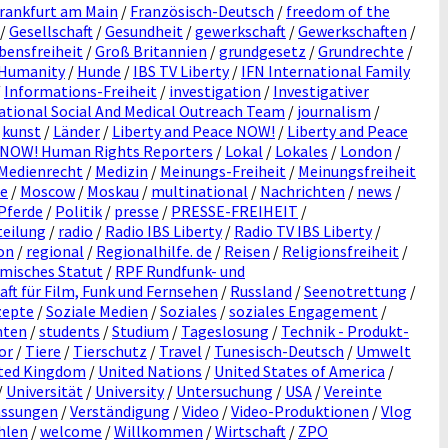
rankfurt am Main
/
Französisch-Deutsch
/
freedom of the
/
Gesellschaft
/
Gesundheit
/
gewerkschaft
/
Gewerkschaften
/
bensfreiheit
/
Groß Britannien
/
grundgesetz
/
Grundrechte
/
Humanity
/
Hunde
/
IBS TV Liberty
/
IFN International Family
/
Informations-Freiheit
/
investigation
/
Investigativer
tional Social And Medical Outreach Team
/
journalism
/
/
kunst
/
Länder
/
Liberty and Peace NOW!
/
Liberty and Peace
e NOW! Human Rights Reporters
/
Lokal
/
Lokales
/
London
/
Medienrecht
/
Medizin
/
Meinungs-Freiheit
/
Meinungsfreiheit
e
/
Moscow
/
Moskau
/
multinational
/
Nachrichten
/
news
/
Pferde
/
Politik
/
presse
/
PRESSE-FREIHEIT
/
teilung
/
radio
/
Radio IBS Liberty
/
Radio TV IBS Liberty
/
on
/
regional
/
Regionalhilfe. de
/
Reisen
/
Religionsfreiheit
/
misches Statut
/
RPF Rundfunk- und
t für Film, Funk und Fernsehen
/
Russland
/
Seenotrettung
/
zepte
/
Soziale Medien
/
Soziales
/
soziales Engagement
/
nten
/
students
/
Studium
/
Tageslosung
/
Technik - Produkt-
or
/
Tiere
/
Tierschutz
/
Travel
/
Tunesisch-Deutsch
/
Umwelt
ted Kingdom
/
United Nations
/
United States of America
/
/
Universität
/
University
/
Untersuchung
/
USA
/
Vereinte
assungen
/
Verständigung
/
Video
/
Video-Produktionen
/
Vlog
hlen
/
welcome
/
Willkommen
/
Wirtschaft
/
ZPO