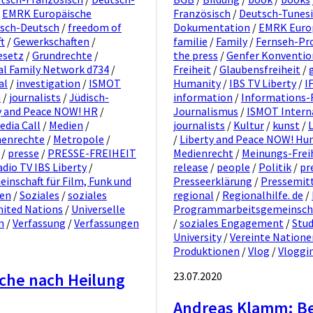
/
EMRK Europäische
Französisch
/
Deutsch-Tunes
isch-Deutsch
/
freedom of
Dokumentation
/
EMRK Euro
t
/
Gewerkschaften
/
familie
/
Family
/
Fernseh-Pr
esetz
/
Grundrechte
/
the press
/
Genfer Konventi
al Family Network d734
/
Freiheit
/
Glaubensfreiheit
/
al
/
investigation
/
ISMOT
Humanity
/
IBS TV Liberty
/
I
m
/
journalists
/
Jüdisch-
information
/
Informations-F
y and Peace NOW! HR
/
Journalismus
/
ISMOT Interna
edia Call
/
Medien
/
journalists
/
Kultur
/
kunst
/
enrechte
/
Metropole
/
/
Liberty and Peace NOW! Hu
/
presse
/
PRESSE-FREIHEIT
Medienrecht
/
Meinungs-Frei
dio TV IBS Liberty
/
release
/
people
/
Politik
/
pr
nschaft für Film, Funk und
Presseerklärung
/
Pressemit
ien
/
Soziales
/
soziales
regional
/
Regionalhilfe. de
/
nited Nations
/
Universelle
Programmarbeitsgemeinschaf
n
/
Verfassung
/
Verfassungen
/
soziales Engagement
/
Stu
University
/
Vereinte Natione
Produktionen
/
Vlog
/
Vloggi
che nach Heilung
23.07.2020
Andreas Klamm: Bew