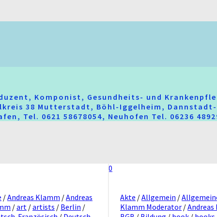
oduzent, Komponist, Gesundheits- und Krankenpfle
hlkreis 38 Mutterstadt, Böhl-Iggelheim, Dannstad
fen, Tel. 0621 58678054, Neuhofen Tel. 06236 489
0
e
/
Andreas Klamm
/
Andreas
Akte
/
Allgemein
/
Allgemein
amm
/
art
/
artists
/
Berlin
/
Klamm Moderator
/
Andreas
tsch-Französisch
/
Deutsch-
BGB
/
Bildung
/
book
/
books