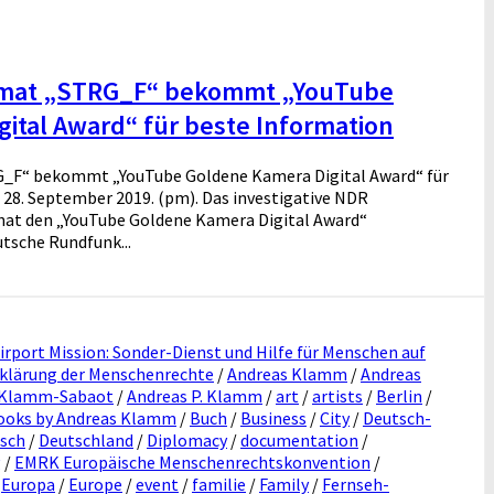
mat „STRG_F“ bekommt „YouTube
ital Award“ für beste Information
F“ bekommt „YouTube Goldene Kamera Digital Award“ für
28. September 2019. (pm). Das investigative NDR
at den „YouTube Goldene Kamera Digital Award“
tsche Rundfunk...
irport Mission: Sonder-Dienst und Hilfe für Menschen auf
klärung der Menschenrechte
/
Andreas Klamm
/
Andreas
 Klamm-Sabaot
/
Andreas P. Klamm
/
art
/
artists
/
Berlin
/
ooks by Andreas Klamm
/
Buch
/
Business
/
City
/
Deutsch-
isch
/
Deutschland
/
Diplomacy
/
documentation
/
g
/
EMRK Europäische Menschenrechtskonvention
/
/
Europa
/
Europe
/
event
/
familie
/
Family
/
Fernseh-