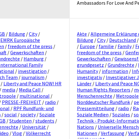
Ambassadors For Love And P
GB
/
Bildung
/
City
/
Akte
/
Allgemeine Erklärung
/
EMRK Europäische
Bildung
/
City
/
Deutschland
en
/
freedom of the press
/
/
Europe
/
familie
/
Family
/
F
aft
/
Gewerkschaften
/
freedom of the press
/
Genfe
undrechte
/
Hamburg
/
Gewerkschaften
/
Gewissensf
International Family
grundgesetz
/
Grundrechte
/
ational
/
investigation
/
Humanity
/
information
/
Inf
ach Team
/
journalism
/
investigativ
/
Investigativer 
/
Liberty and Peace NOW! HR
Länder
/
Liberty and Peace N
/
media
/
Media Call
/
Human Rights Reporters
/
m
tropole
/
multinational
/
Menschenrechte
/
Metropole
/
PRESSE-FREIHEIT
/
radio
/
Norddeutscher Rundfunk
/
pe
ional
/
RPF Rundfunk- und
Pressemitteilung
/
radio
/
Ra
n
/
social
/
society
/
Soziale
Soziale Medien
/
Soziales
/
so
tGB
/
Studenten
/
students
/
Technik - Produkt-Informati
enrechte
/
Universität
/
Nations
/
Universelle Mensc
ideo
/
Vlog
/
Völkerrecht
Nationen
/
Verfassung
/
Verf