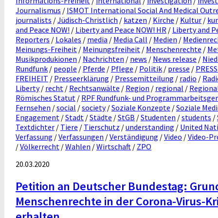
Informations-Freiheit
/
international
/
investigation
/
invest
Journalismus
/
ISMOT International Social And Medical Out
journalists
/
Jüdisch-Christlich
/
katzen
/
Kirche
/
Kultur
/
ku
and Peace NOW!
/
Liberty and Peace NOW! HR
/
Liberty and 
Reporters
/
Lokales
/
media
/
Media Call
/
Medien
/
Medienrec
Meinungs-Freiheit
/
Meinungsfreiheit
/
Menschenrechte
/
Me
Musikprodukionen
/
Nachrichten
/
news
/
News release
/
Nied
Rundfunk
/
people
/
Pferde
/
Pflege
/
Politik
/
presse
/
PRESS
FREIHEIT
/
Presseerklärung
/
Pressemitteilung
/
radio
/
Radi
Liberty
/
recht
/
Rechtsanwälte
/
Region
/
regional
/
Regional
Römisches Statut
/
RPF Rundfunk- und Programmarbeitsgeme
Fernsehen
/
social
/
society
/
Soziale Konzepte
/
Soziale Med
Engagement
/
Stadt
/
Städte
/
StGB
/
Studenten
/
students
/
Textdichter
/
Tiere
/
Tierschutz
/
understanding
/
United Nat
Verfassung
/
Verfassungen
/
Verständigung
/
Video
/
Video-Pr
/
Völkerrecht
/
Wahlen
/
Wirtschaft
/
ZPO
20.03.2020
Petition an Deutscher Bundestag: Gru
Menschenrechte in der Corona-Virus-Kr
erhalten