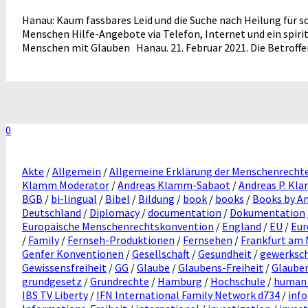
Hanau: Kaum fassbares Leid und die Suche nach Heilung für s
Menschen Hilfe-Angebote via Telefon, Internet und ein spiri
Menschen mit Glauben Hanau. 21. Februar 2021. Die Betroffenh
0
Akte
/
Allgemein
/
Allgemeine Erklärung der Menschenrecht
Klamm Moderator
/
Andreas Klamm-Sabaot
/
Andreas P. Kl
BGB
/
bi-lingual
/
Bibel
/
Bildung
/
book
/
books
/
Books by A
Deutschland
/
Diplomacy
/
documentation
/
Dokumentation
Europäische Menschenrechtskonvention
/
England
/
EU
/
Eur
/
Family
/
Fernseh-Produktionen
/
Fernsehen
/
Frankfurt am 
Genfer Konventionen
/
Gesellschaft
/
Gesundheit
/
gewerksch
Gewissensfreiheit
/
GG
/
Glaube
/
Glaubens-Freiheit
/
Glauben
grundgesetz
/
Grundrechte
/
Hamburg
/
Hochschule
/
human 
IBS TV Liberty
/
IFN International Family Network d734
/
inf