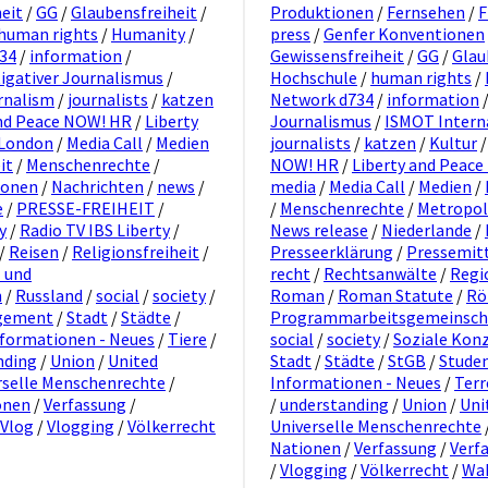
eit
/
GG
/
Glaubensfreiheit
/
Produktionen
/
Fernsehen
/
F
human rights
/
Humanity
/
press
/
Genfer Konventionen
734
/
information
/
Gewissensfreiheit
/
GG
/
Glau
tigativer Journalismus
/
Hochschule
/
human rights
/
rnalism
/
journalists
/
katzen
Network d734
/
information
and Peace NOW! HR
/
Liberty
Journalismus
/
ISMOT Interna
London
/
Media Call
/
Medien
journalists
/
katzen
/
Kultur
it
/
Menschenrechte
/
NOW! HR
/
Liberty and Peac
ionen
/
Nachrichten
/
news
/
media
/
Media Call
/
Medien
/
e
/
PRESSE-FREIHEIT
/
/
Menschenrechte
/
Metropol
y
/
Radio TV IBS Liberty
/
News release
/
Niederlande
/
/
Reisen
/
Religionsfreiheit
/
Presseerklärung
/
Pressemit
 und
recht
/
Rechtsanwälte
/
Regi
n
/
Russland
/
social
/
society
/
Roman
/
Roman Statute
/
Rö
agement
/
Stadt
/
Städte
/
Programmarbeitsgemeinschaf
nformationen - Neues
/
Tiere
/
social
/
society
/
Soziale Kon
nding
/
Union
/
United
Stadt
/
Städte
/
StGB
/
Stude
rselle Menschenrechte
/
Informationen - Neues
/
Terr
onen
/
Verfassung
/
/
understanding
/
Union
/
Uni
Vlog
/
Vlogging
/
Völkerrecht
Universelle Menschenrechte
Nationen
/
Verfassung
/
Verf
/
Vlogging
/
Völkerrecht
/
Wa