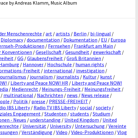
eace by Andreas Klamm, Music Album
 der Menschenrechte
/
art
/
artists
/
Berlin
/
bi-lingual
/
/
Diplomacy
/
documentation
/
Dokumentation
/
EU
/
Europa
ernseh-Produktionen
/
Fernsehen
/
Frankfurt am Main
/
r Konventionen
/
Gesellschaft
/
Gesundheit
/
gewerkschaft
/
reiheit
/
GG
/
Glaubensfreiheit
/
Groß Britannien
/
Hamburg
/
Hannover
/
Hochschule
/
human rights
/
ormations-Freiheit
/
international
/
investigation
/
Journalismus
/
journalism
/
journalists
/
Kultur
/
kunst
/
OW!
/
Liberty and Peace NOW! HR
/
Liberty and Peace NOW!
edia
/
Medienrecht
/
Meinungs-Freiheit
/
Meinungsfreiheit
/
/
multinational
/
Nachrichten
/
news
/
News release
/
ople
/
Politik
/
presse
/
PRESSE-FREIHEIT
/
dio IBS Liberty
/
Radio TV IBS Liberty
/
social
/
society
/
ziales Engagement
/
Studenten
/
students
/
Studium
/
onen - Neues
/
understanding
/
United Kingdom
/
United
henrechte
/
Universität
/
University
/
Untersuchung
/
Vereinte
assungen
/
Verständigung
/
Video
/
Video-Produktionen
/
Vlog