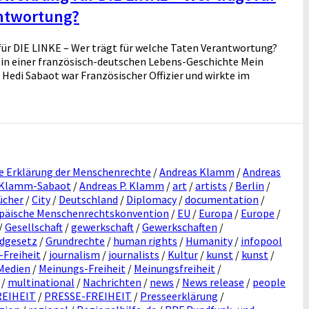
ntwortung?
r DIE LINKE – Wer trägt für welche Taten Verantwortung?
 in einer französisch-deutschen Lebens-Geschichte Mein
 Hedi Sabaot war Französischer Offizier und wirkte im
e Erklärung der Menschenrechte
/
Andreas Klamm
/
Andreas
 Klamm-Sabaot
/
Andreas P. Klamm
/
art
/
artists
/
Berlin
/
ücher
/
City
/
Deutschland
/
Diplomacy
/
documentation
/
päische Menschenrechtskonvention
/
EU
/
Europa
/
Europe
/
/
Gesellschaft
/
gewerkschaft
/
Gewerkschaften
/
dgesetz
/
Grundrechte
/
human rights
/
Humanity
/
infopool
-Freiheit
/
journalism
/
journalists
/
Kultur
/
kunst
/
kunst
/
Medien
/
Meinungs-Freiheit
/
Meinungsfreiheit
/
/
multinational
/
Nachrichten
/
news
/
News release
/
people
REIHEIT
/
PRESSE-FREIHEIT
/
Presseerklärung
/