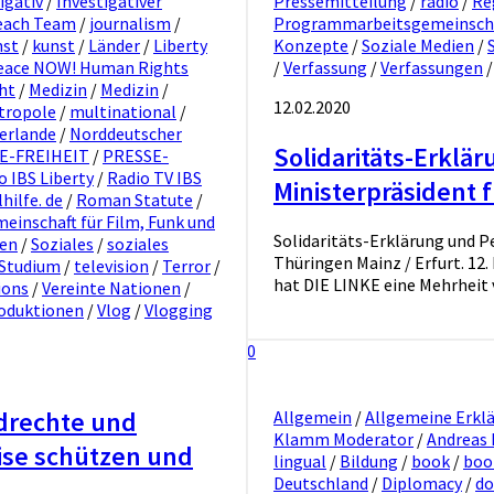
igativ
/
Investigativer
Pressemitteilung
/
radio
/
Re
reach Team
/
journalism
/
Programmarbeitsgemeinschaf
nst
/
kunst
/
Länder
/
Liberty
Konzepte
/
Soziale Medien
/
Peace NOW! Human Rights
/
Verfassung
/
Verfassungen
ht
/
Medizin
/
Medizin
/
12.02.2020
tropole
/
multinational
/
erlande
/
Norddeutscher
Solidaritäts-Erklä
E-FREIHEIT
/
PRESSE-
o IBS Liberty
/
Radio TV IBS
Ministerpräsident 
hilfe. de
/
Roman Statute
/
inschaft für Film, Funk und
Solidaritäts-Erklärung und P
ien
/
Soziales
/
soziales
Thüringen Mainz / Erfurt. 12
Studium
/
television
/
Terror
/
hat DIE LINKE eine Mehrheit 
ions
/
Vereinte Nationen
/
oduktionen
/
Vlog
/
Vlogging
0
ndrechte und
Allgemein
/
Allgemeine Erkl
Klamm Moderator
/
Andreas
ise schützen und
lingual
/
Bildung
/
book
/
boo
Deutschland
/
Diplomacy
/
do