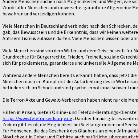
Andere Menschen suchen nach Möglichkeiten und Wegen, wie sic
Würde aller Menschen und universelle, garantiere Allgemeine M
bewahren und verteidigen können.
Viele Menschen in Deutschland verbindet nach den Schrecken, der
gab, das Bewusstsein und die Erkenntnis, dass wir keinen weite
Antisemitismus zulassen dürfen. Viele Menschen wissen oder ahn
Viele Menschen sind von dem Willen und dem Geist beseelt für M
Grundrechte für Bürgerrechte, Frieden, Freiheit, soziale Gerecht
sich für proklamierte, garantierte und universelle Allgemeine 
Während andere Menschen bereits erkannt haben, dass jetzt die 
Menschen noch im Kampf mit der Aufarbeitung des in Worte kaum 
befinden sich im Schock und sind psycho-emotional schwer traum
Die Terror-Akte und Gewalt-Verbrechen haben nicht nur die Mens
Hilfen in Krisen, bieten Online- und Telefon-Beratungs-Dienste wi
https://www.telefonseelsorge.de
. Darüber hinaus gibt es weit
Zudem gibt es oft die Möglichkeit bei Seelsorgerinnen und Seel
Für Menschen, die das Geschenk des Glaubens an einen Allmächti
Möglichkeit in Gebet und Fürbitte auch natürliche, übernatürlic