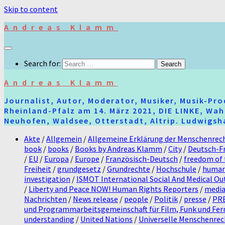
Skip to content
Andreas Klamm
Search for:
Andreas Klamm
Journalist, Autor, Moderator, Musiker, Musik-Pr
Rheinland-Pfalz am 14. März 2021, DIE LINKE, Wa
Neuhofen, Waldsee, Otterstadt, Altrip. Ludwigsha
Akte
/
Allgemein
/
Allgemeine Erklärung der Menschenrec
book
/
books
/
Books by Andreas Klamm
/
City
/
Deutsch-F
/
EU
/
Europa
/
Europe
/
Französisch-Deutsch
/
freedom of 
Freiheit
/
grundgesetz
/
Grundrechte
/
Hochschule
/
human
investigation
/
ISMOT International Social And Medical O
/
Liberty and Peace NOW! Human Rights Reporters
/
medi
Nachrichten
/
News release
/
people
/
Politik
/
presse
/
PR
und Programmarbeitsgemeinschaft für Film, Funk und Fe
understanding
/
United Nations
/
Universelle Menschenrec