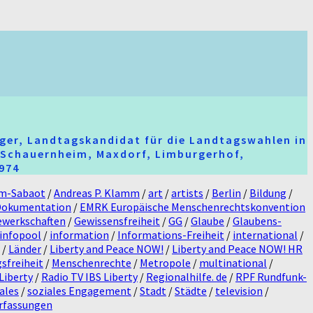
ger, Landtagskandidat für die Landtagswahlen in
t-Schauernheim, Maxdorf, Limburgerhof,
2974
m-Sabaot
/
Andreas P. Klamm
/
art
/
artists
/
Berlin
/
Bildung
/
Dokumentation
/
EMRK Europäische Menschenrechtskonvention
ewerkschaften
/
Gewissensfreiheit
/
GG
/
Glaube
/
Glaubens-
infopool
/
information
/
Informations-Freiheit
/
international
/
/
Länder
/
Liberty and Peace NOW!
/
Liberty and Peace NOW! HR
sfreiheit
/
Menschenrechte
/
Metropole
/
multinational
/
Liberty
/
Radio TV IBS Liberty
/
Regionalhilfe. de
/
RPF Rundfunk-
ales
/
soziales Engagement
/
Stadt
/
Städte
/
television
/
rfassungen