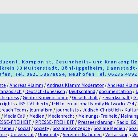
oduzent, Komponist, Gesundheits- und Krankenpfle
hlkreis 38 Mutterstadt, Böhl-Iggelheim, Dannstad
fen, Tel. 0621 58678054, Neuhofen Tel. 06236 489
hte
/
Andreas Klamm
/
Andreas Klamm Moderator
/
Andreas Klam
ranzösisch
/
Deutsch-Tunesisch
/
Deutschland
/
documentation
/
the press
/
Genfer Konventionen
/
Gesellschaft
/
gewerkschaft
/
G
 rights
/
IBS TV Liberty
/
IFN International Family Network d734
/
utreach Team
/
journalism
/
journalists
/
Jüdisch-Christlich
/
Kultur
a
/
Media Call
/
Medien
/
Medienrecht
/
Meinungs-Freiheit
/
Meinung
ESSE-FREIHEIT
/
PRESSE-FREIHEIT
/
Presseerklärung
/
Radio IBS 
rnsehen
/
social
/
society
/
Soziale Konzepte
/
Soziale Medien
/
Sozi
hte
/
Universität
/
University
/
Vereinte Nationen
/
Verfassung
/
Ve