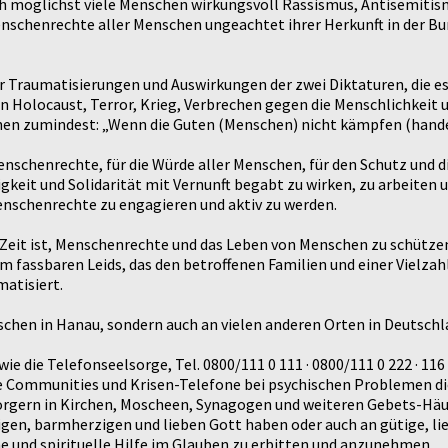
h möglichst viele Menschen wirkungsvoll Rassismus, Antisemitis
enschenrechte aller Menschen ungeachtet ihrer Herkunft in der B
 Traumatisierungen und Auswirkungen der zwei Diktaturen, die es 
ren Holocaust, Terror, Krieg, Verbrechen gegen die Menschlichkei
en zumindest: „Wenn die Guten (Menschen) nicht kämpfen (handeln,
enschenrechte, für die Würde aller Menschen, für den Schutz und 
igkeit und Solidarität mit Vernunft begabt zu wirken, zu arbeiten u
Menschenrechte zu engagieren und aktiv zu werden.
Zeit ist, Menschenrechte und das Leben von Menschen zu schützen
fassbaren Leids, das den betroffenen Familien und einer Vielzahl
atisiert.
chen in Hanau, sondern auch an vielen anderen Orten in Deutschla
e die Telefonseelsorge, Tel. 0800/111 0 111 · 0800/111 0 222 · 116 
ere Communities und Krisen-Telefone bei psychischen Problemen d
sorgern in Kirchen, Moscheen, Synagogen und weiteren Gebets-Häu
gen, barmherzigen und lieben Gott haben oder auch an gütige, li
he und spirituelle Hilfe im Glauben zu erbitten und anzunehmen.