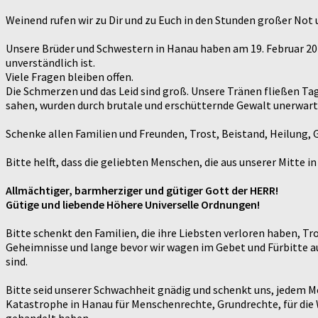
Weinend rufen wir zu Dir und zu Euch in den Stunden großer Not 
Unsere Brüder und Schwestern in Hanau haben am 19. Februar 2020
unverständlich ist.
Viele Fragen bleiben offen.
Die Schmerzen und das Leid sind groß. Unsere Tränen fließen Ta
sahen, wurden durch brutale und erschütternde Gewalt unerwarte
Schenke allen Familien und Freunden, Trost, Beistand, Heilung, G
Bitte helft, dass die geliebten Menschen, die aus unserer Mitte
Allmächtiger, barmherziger und gütiger Gott der HERR!
Gütige und liebende Höhere Universelle Ordnungen!
Bitte schenkt den Familien, die ihre Liebsten verloren haben, Tr
Geheimnisse und lange bevor wir wagen im Gebet und Fürbitte aus
sind.
Bitte seid unserer Schwachheit gnädig und schenkt uns, jedem 
Katastrophe in Hanau für Menschenrechte, Grundrechte, für die