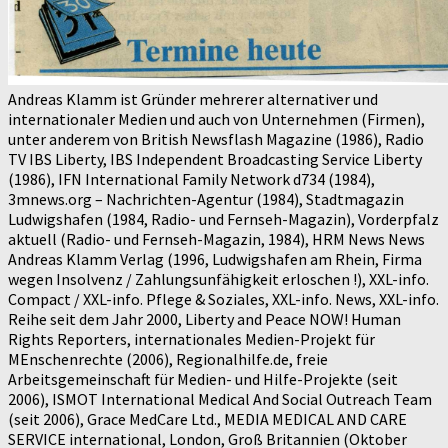
Andreas Klamm ist Gründer mehrerer alternativer und
internationaler Medien und auch von Unternehmen (Firmen),
unter anderem von British Newsflash Magazine (1986), Radio
TV IBS Liberty, IBS Independent Broadcasting Service Liberty
(1986), IFN International Family Network d734 (1984),
3mnews.org – Nachrichten-Agentur (1984), Stadtmagazin
Ludwigshafen (1984, Radio- und Fernseh-Magazin), Vorderpfalz
aktuell (Radio- und Fernseh-Magazin, 1984), HRM News News
Andreas Klamm Verlag (1996, Ludwigshafen am Rhein, Firma
wegen Insolvenz / Zahlungsunfähigkeit erloschen !), XXL-info.
Compact / XXL-info. Pflege & Soziales, XXL-info. News, XXL-info.
Reihe seit dem Jahr 2000, Liberty and Peace NOW! Human
Rights Reporters, internationales Medien-Projekt für
MEnschenrechte (2006), Regionalhilfe.de, freie
Arbeitsgemeinschaft für Medien- und Hilfe-Projekte (seit
2006), ISMOT International Medical And Social Outreach Team
(seit 2006), Grace MedCare Ltd., MEDIA MEDICAL AND CARE
SERVICE international, London, Groß Britannien (Oktober