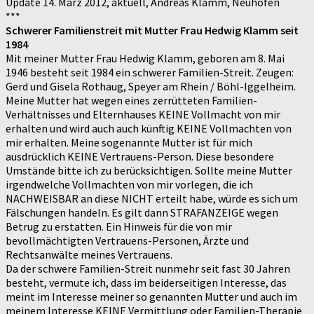
Update 14. März 2012, aktuell, Andreas Klamm, Neuhofen
***
Schwerer Familienstreit mit Mutter Frau Hedwig Klamm seit
1984
Mit meiner Mutter Frau Hedwig Klamm, geboren am 8. Mai
1946 besteht seit 1984 ein schwerer Familien-Streit. Zeugen:
Gerd und Gisela Rothaug, Speyer am Rhein / Böhl-Iggelheim.
Meine Mutter hat wegen eines zerrütteten Familien-
Verhältnisses und Elternhauses KEINE Vollmacht von mir
erhalten und wird auch auch künftig KEINE Vollmachten von
mir erhalten. Meine sogenannte Mutter ist für mich
ausdrücklich KEINE Vertrauens-Person. Diese besondere
Umstände bitte ich zu berücksichtigen. Sollte meine Mutter
irgendwelche Vollmachten von mir vorlegen, die ich
NACHWEISBAR an diese NICHT erteilt habe, würde es sich um
Fälschungen handeln. Es gilt dann STRAFANZEIGE wegen
Betrug zu erstatten. Ein Hinweis für die von mir
bevollmächtigten Vertrauens-Personen, Ärzte und
Rechtsanwälte meines Vertrauens.
Da der schwere Familien-Streit nunmehr seit fast 30 Jahren
besteht, vermute ich, dass im beiderseitigen Interesse, das
meint im Interesse meiner so genannten Mutter und auch im
meinem Interesse KEINE Vermittlung oder Familien-Therapie