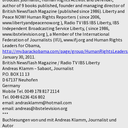
author of 9 books published, founder and managing director of
British Newsflash Magazine (published since 1986). Liberty and
Peace NOW! Human Rights Reporters ( since 2006,
www.libertyandpeacenow.org ), Radio TV IBS IBS Liberty, IBS
Independent Broadcasting Service Liberty, ( since 1986,
www.ibstelevision.org ), a Member of the International
Federation of Journalists (IFJ), www.ifj.org and Human Rights
Leaders for Obama,
http://my.barackobama.com/page/group/HumanRightsLeader
January 30, 2011.
British Newsflash Magazine / Radio TV IBS Liberty
Andreas Klamm – Sabaot, Journalist
P.O. BOX 11 13
D 67137 Neuhofen
Germany
Mobile Tel. 0049 178 817 2114
Tel. 0049 6236 416 802
email: andrasklamm@hotmail.com
email: andreas@ibstelevision.org
***
Buchlesungen von und mit Andreas Klamm, Journalist und
Autor