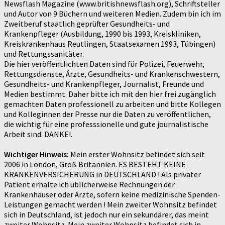
Newsflash Magazine (www.britishnewsflash.org), Schriftsteller
und Autor von 9 Büchern und weiteren Medien. Zudem bin ich im
Zweitberuf staatlich geprüfter Gesundheits- und
Krankenpfleger (Ausbildung, 1990 bis 1993, Kreiskliniken,
Kreiskrankenhaus Reutlingen, Staatsexamen 1993, Tübingen)
und Rettungssanitäter.
Die hier veröffentlichten Daten sind für Polizei, Feuerwehr,
Rettungsdienste, Ärzte, Gesundheits- und Krankenschwestern,
Gesundheits- und Krankenpfleger, Journalist, Freunde und
Medien bestimmt. Daher bitte ich mit den hier frei zugänglich
gemachten Daten professionell zu arbeiten und bitte Kollegen
und Kolleginnen der Presse nur die Daten zu veröffentlichen,
die wichtig für eine professsionelle und gute journalistische
Arbeit sind. DANKE!.
Wichtiger Hinweis:
Mein erster Wohnsitz befindet sich seit
2006 in London, Groß Britannien. ES BESTEHT KEINE
KRANKENVERSICHERUNG in DEUTSCHLAND ! Als privater
Patient erhalte ich üblicherweise Rechnungen der
Krankenhäuser oder Ärzte, sofern keine medizinische Spenden-
Leistungen gemacht werden ! Mein zweiter Wohnsitz befindet
sich in Deutschland, ist jedoch nur ein sekundärer, das meint
zweiter Wohnsitz. Mein zweiter Wohnsitz befindet sich in