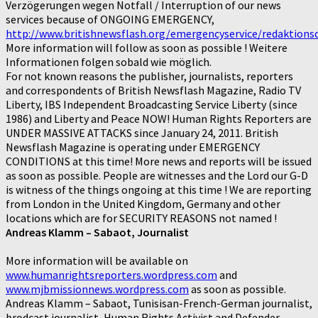
Verzögerungen wegen Notfall / Interruption of our news
services because of ONGOING EMERGENCY,
http://www.britishnewsflash.org/emergencyservice/redaktions
More information will follow as soon as possible ! Weitere
Informationen folgen sobald wie möglich.
For not known reasons the publisher, journalists, reporters
and correspondents of British Newsflash Magazine, Radio TV
Liberty, IBS Independent Broadcasting Service Liberty (since
1986) and Liberty and Peace NOW! Human Rights Reporters are
UNDER MASSIVE ATTACKS since January 24, 2011. British
Newsflash Magazine is operating under EMERGENCY
CONDITIONS at this time! More news and reports will be issued
as soon as possible. People are witnesses and the Lord our G-D
is witness of the things ongoing at this time ! We are reporting
from London in the United Kingdom, Germany and other
locations which are for SECURITY REASONS not named !
Andreas Klamm – Sabaot, Journalist
More information will be available on
www.humanrightsreporters.wordpress.com
and
www.mjbmissionnews.wordpress.com
as soon as possible.
Andreas Klamm – Sabaot, Tunisisan-French-German journalist,
brodcast journalist, Human Rights Activist and Defender,