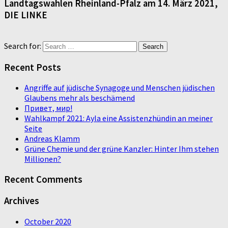
Landtagswahlen Rheinland-Pfalz am 14. März 2021,
DIE LINKE
Search for:
Recent Posts
Angriffe auf jüdische Synagoge und Menschen jüdischen
Glaubens mehr als beschämend
Привет, мир!
Wahlkampf 2021: Ayla eine Assistenzhündin an meiner
Seite
Andreas Klamm
Grüne Chemie und der grüne Kanzler: Hinter Ihm stehen
Millionen?
Recent Comments
Archives
October 2020