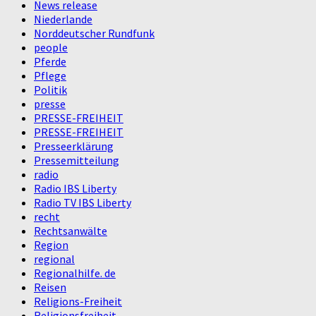
News release
Niederlande
Norddeutscher Rundfunk
people
Pferde
Pflege
Politik
presse
PRESSE-FREIHEIT
PRESSE-FREIHEIT
Presseerklärung
Pressemitteilung
radio
Radio IBS Liberty
Radio TV IBS Liberty
recht
Rechtsanwälte
Region
regional
Regionalhilfe. de
Reisen
Religions-Freiheit
Religionsfreiheit