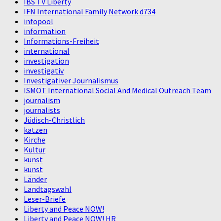
IBS TV Liberty
IFN International Family Network d734
infopool
information
Informations-Freiheit
international
investigation
investigativ
Investigativer Journalismus
ISMOT International Social And Medical Outreach Team
journalism
journalists
Jüdisch-Christlich
katzen
Kirche
Kultur
kunst
kunst
Länder
Landtagswahl
Leser-Briefe
Liberty and Peace NOW!
Liberty and Peace NOW! HR