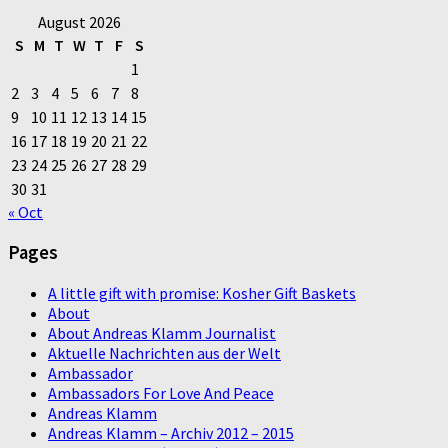
August 2026
S
M
T
W
T
F
S
1
2
3
4
5
6
7
8
9
10
11
12
13
14
15
16
17
18
19
20
21
22
23
24
25
26
27
28
29
30
31
« Oct
Pages
A little gift with promise: Kosher Gift Baskets
About
About Andreas Klamm Journalist
Aktuelle Nachrichten aus der Welt
Ambassador
Ambassadors For Love And Peace
Andreas Klamm
Andreas Klamm – Archiv 2012 – 2015