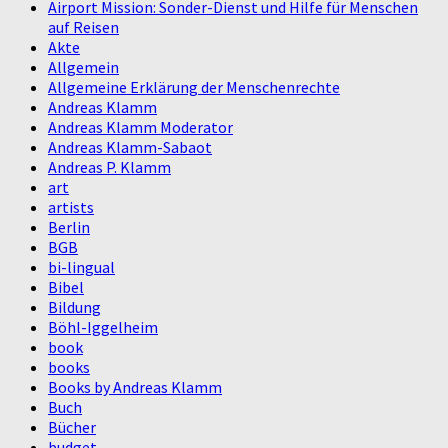
Airport Mission: Sonder-Dienst und Hilfe für Menschen
auf Reisen
Akte
Allgemein
Allgemeine Erklärung der Menschenrechte
Andreas Klamm
Andreas Klamm Moderator
Andreas Klamm-Sabaot
Andreas P. Klamm
art
artists
Berlin
BGB
bi-lingual
Bibel
Bildung
Böhl-Iggelheim
book
books
Books by Andreas Klamm
Buch
Bücher
budget