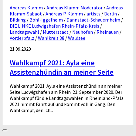
Andreas Klamm
/
Andreas Klamm Moderator
/
Andreas
Klamm-Sabaot
/
Andreas P. Klamm
/
artists
/
Berlin
/
Bildung
/
Böhl-Iggelheim
/
Dannstadt-Schauernheim
/
DIE LINKE Ludwigshafen Rhein-Pfalz-Kreis
/
Landtagswahl
/
Mutterstadt
/
Neuhofen
/
Rheinauen
/
Vorderpfalz
/
Wahlkreis 38
/
Waldsee
21.09.2020
Wahlkampf 2021: Ayla eine
Assistenzhündin an meiner Seite
Wahlkampf 2021: Ayla eine Assistenzhündin an meiner
Seite Ludwigshafen am Rhein. 21. September 2020. Der
Wahlkampf für die Landtagswahlen in Rheinland-Pfalz
2021 nimmt Fahrt auf und kommt voll in Gang. Den
Wahlkampf, den ich...