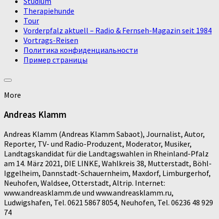
Studium
Therapiehunde
Tour
Vorderpfalz aktuell – Radio & Fernseh-Magazin seit 1984
Vortrags-Reisen
Политика конфиденциальности
Пример страницы
More
Andreas Klamm
Andreas Klamm (Andreas Klamm Sabaot), Journalist, Autor,
Reporter, TV- und Radio-Produzent, Moderator, Musiker,
Landtagskandidat für die Landtagswahlen in Rheinland-Pfalz
am 14. März 2021, DIE LINKE, Wahlkreis 38, Mutterstadt, Böhl-
Iggelheim, Dannstadt-Schauernheim, Maxdorf, Limburgerhof,
Neuhofen, Waldsee, Otterstadt, Altrip. Internet:
www.andreasklamm.de und www.andreasklamm.ru,
Ludwigshafen, Tel. 0621 5867 8054, Neuhofen, Tel. 06236 48 929
74