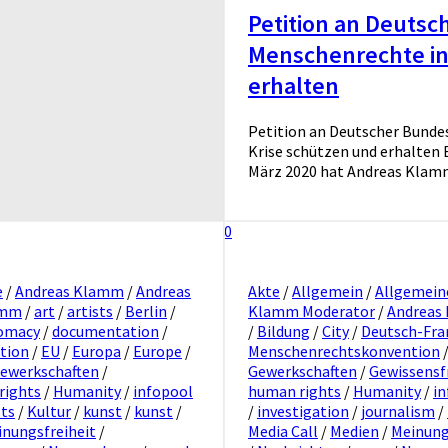
Petition an Deuts
Menschenrechte in
erhalten
Petition an Deutscher Bunde
Krise schützen und erhalten B
März 2020 hat Andreas Klamm 
0
e
/
Andreas Klamm
/
Andreas
Akte
/
Allgemein
/
Allgemein
amm
/
art
/
artists
/
Berlin
/
Klamm Moderator
/
Andreas
omacy
/
documentation
/
/
Bildung
/
City
/
Deutsch-Fra
tion
/
EU
/
Europa
/
Europe
/
Menschenrechtskonvention
ewerkschaften
/
Gewerkschaften
/
Gewissensf
rights
/
Humanity
/
infopool
human rights
/
Humanity
/
in
sts
/
Kultur
/
kunst
/
kunst
/
/
investigation
/
journalism
/
inungsfreiheit
/
Media Call
/
Medien
/
Meinung