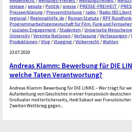
Medienrecht
/
Meinungs-Freiheit
/
Meinungsfreiheit
/
Mensch
release
/
people
/
Politik
/
presse
/
PRESSE-FREIHEIT
/
PRES
Presseerklärung
/
Pressemitteilung
/
radio
/
Radio IBS Libert
regional
/
Regionalhilfe. de
/
Roman Statute
/
RPF Rundfunk-
Programmarbeitsgemeinschaft für Film, Funk und Fernsehe
/
soziales Engagement
/
Studenten
/
Universelle Menschenr
University
/
Vereinte Nationen
/
Verfassung
/
Verfassungen
/
Produktionen
/
Vlog
/
Vlogging
/
Völkerrecht
/
Wahlen
23.07.2020
Andreas Klamm: Bewerbung für DIE LINK
welche Taten Verantwortung?
Andreas Klamm: Bewerbung für DIE LINKE – Wer trägt für w
Aufarbeitung von Geschichte in einer französisch-deutsche
Großvater mütterlicherseits, Hedi Sabaot war Französischer 
Zweiten Weltkrieg gegen...