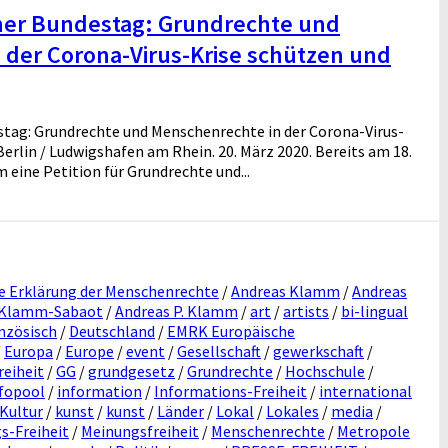
cher Bundestag: Grundrechte und
 der Corona-Virus-Krise schützen und
stag: Grundrechte und Menschenrechte in der Corona-Virus-
erlin / Ludwigshafen am Rhein. 20. März 2020. Bereits am 18.
eine Petition für Grundrechte und...
e Erklärung der Menschenrechte
/
Andreas Klamm
/
Andreas
 Klamm-Sabaot
/
Andreas P. Klamm
/
art
/
artists
/
bi-lingual
nzösisch
/
Deutschland
/
EMRK Europäische
/
Europa
/
Europe
/
event
/
Gesellschaft
/
gewerkschaft
/
reiheit
/
GG
/
grundgesetz
/
Grundrechte
/
Hochschule
/
fopool
/
information
/
Informations-Freiheit
/
international
Kultur
/
kunst
/
kunst
/
Länder
/
Lokal
/
Lokales
/
media
/
s-Freiheit
/
Meinungsfreiheit
/
Menschenrechte
/
Metropole