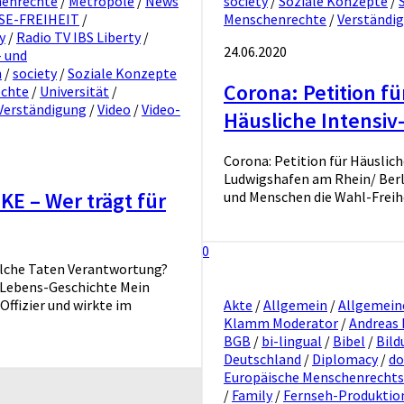
enrechte
/
Metropole
/
News
society
/
Soziale Konzepte
/
SE-FREIHEIT
/
Menschenrechte
/
Verständi
y
/
Radio TV IBS Liberty
/
24.06.2020
 und
n
/
society
/
Soziale Konzepte
Corona: Petition f
echte
/
Universität
/
Verständigung
/
Video
/
Video-
Häusliche Intensiv
Corona: Petition für Häuslic
Ludwigshafen am Rhein/ Berlin
E – Wer trägt für
und Menschen die Wahl-Freihei
0
elche Taten Verantwortung?
n Lebens-Geschichte Mein
Offizier und wirkte im
Akte
/
Allgemein
/
Allgemein
Klamm Moderator
/
Andreas
BGB
/
bi-lingual
/
Bibel
/
Bild
Deutschland
/
Diplomacy
/
do
Europäische Menschenrecht
/
Family
/
Fernseh-Produktio