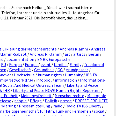
nd die Suche nach Heilung für schwer traumatisierte
Telefon, Internet und ein spirituelles Hilfe-Angebot für
1. Februar 2021. Die Betroffenheit, das Leiden,...
e Erklärung der Menschenrechte
/
Andreas Klamm
/
Andreas
 Klamm-Sabaot
/
Andreas P. Klamm
/
art
/
artists
/
Berlin
/
nd
/
documentation
/
EMRK Europäische
/
EU
/
Europa
/
Europe
/
event
/
familie
/
Family
/
freedom of
onen
/
Gesellschaft
/
Gesundheit
/
GG
/
grundgesetz
/
nnover
/
Hochschule
/
human rights
/
Humanity
/
IBS TV
amily Network d734
/
infopool
/
information
/
Informations-
l Social And Medical Outreach Team
/
Liberty and Peace
OW! HR
/
Liberty and Peace NOW! Human Rights Reporters
/
s-Freiheit
/
Meinungsfreiheit
/
Menschenrechte
/
Metropole
elease
/
people
/
Pflege
/
Politik
/
presse
/
PRESSE-FREIHEIT
erklärung
/
Pressemitteilung
/
radio
/
Radio TV IBS Liberty
/
arbeitsgemeinschaft für Film, Funk und Fernsehen
/
social
/