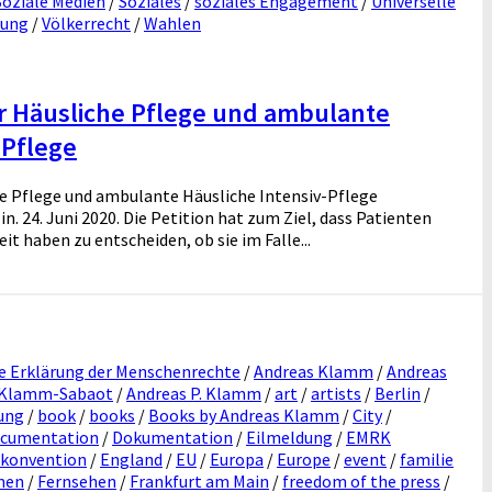
Soziale Medien
/
Soziales
/
soziales Engagement
/
Universelle
gung
/
Völkerrecht
/
Wahlen
ür Häusliche Pflege und ambulante
-Pflege
he Pflege und ambulante Häusliche Intensiv-Pflege
. 24. Juni 2020. Die Petition hat zum Ziel, dass Patienten
t haben zu entscheiden, ob sie im Falle...
e Erklärung der Menschenrechte
/
Andreas Klamm
/
Andreas
 Klamm-Sabaot
/
Andreas P. Klamm
/
art
/
artists
/
Berlin
/
ung
/
book
/
books
/
Books by Andreas Klamm
/
City
/
cumentation
/
Dokumentation
/
Eilmeldung
/
EMRK
skonvention
/
England
/
EU
/
Europa
/
Europe
/
event
/
familie
nen
/
Fernsehen
/
Frankfurt am Main
/
freedom of the press
/