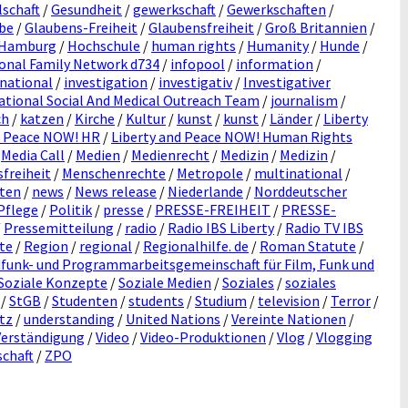
lschaft
/
Gesundheit
/
gewerkschaft
/
Gewerkschaften
/
be
/
Glaubens-Freiheit
/
Glaubensfreiheit
/
Groß Britannien
/
Hamburg
/
Hochschule
/
human rights
/
Humanity
/
Hunde
/
ional Family Network d734
/
infopool
/
information
/
rnational
/
investigation
/
investigativ
/
Investigativer
tional Social And Medical Outreach Team
/
journalism
/
ch
/
katzen
/
Kirche
/
Kultur
/
kunst
/
kunst
/
Länder
/
Liberty
d Peace NOW! HR
/
Liberty and Peace NOW! Human Rights
/
Media Call
/
Medien
/
Medienrecht
/
Medizin
/
Medizin
/
freiheit
/
Menschenrechte
/
Metropole
/
multinational
/
ten
/
news
/
News release
/
Niederlande
/
Norddeutscher
Pflege
/
Politik
/
presse
/
PRESSE-FREIHEIT
/
PRESSE-
/
Pressemitteilung
/
radio
/
Radio IBS Liberty
/
Radio TV IBS
te
/
Region
/
regional
/
Regionalhilfe. de
/
Roman Statute
/
funk- und Programmarbeitsgemeinschaft für Film, Funk und
Soziale Konzepte
/
Soziale Medien
/
Soziales
/
soziales
/
StGB
/
Studenten
/
students
/
Studium
/
television
/
Terror
/
tz
/
understanding
/
United Nations
/
Vereinte Nationen
/
Verständigung
/
Video
/
Video-Produktionen
/
Vlog
/
Vlogging
schaft
/
ZPO