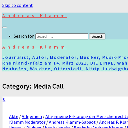
Skip to content
Andreas Klamm
Search for:
Andreas Klamm
Journalist, Autor, Moderator, Musiker, Musik-Pr
Rheinland-Pfalz am 14. März 2021, DIE LINKE, Wa
Neuhofen, Waldsee, Otterstadt, Altrip. Ludwigsha
Category:
Media Call
0
Akte
/
Allgemein
/
Allgemeine Erklärung der Menschenrecht
Klamm Moderator
/
Andreas Klamm-Sabaot
/
Andreas P. Kl
lingual
/
Bildung
/
book
/
books
/
Books by Andreas Klamm
/