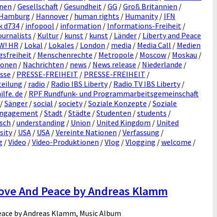
onen
/
Gesellschaft
/
Gesundheit
/
GG
/
Groß Britannien
/
Hamburg
/
Hannover
/
human rights
/
Humanity
/
IFN
k d734
/
infopool
/
information
/
Informations-Freiheit
/
ournalists
/
Kultur
/
kunst
/
kunst
/
Länder
/
Liberty and Peace
OW! HR
/
Lokal
/
Lokales
/
London
/
media
/
Media Call
/
Medien
sfreiheit
/
Menschenrechte
/
Metropole
/
Moscow
/
Moskau
/
ionen
/
Nachrichten
/
news
/
News release
/
Niederlande
/
sse
/
PRESSE-FREIHEIT
/
PRESSE-FREIHEIT
/
teilung
/
radio
/
Radio IBS Liberty
/
Radio TV IBS Liberty
/
lfe. de
/
RPF Rundfunk- und Programmarbeitsgemeinschaft
/
Sänger
/
social
/
society
/
Soziale Konzepte
/
Soziale
 Engagement
/
Stadt
/
Städte
/
Studenten
/
students
/
sch
/
understanding
/
Union
/
United Kingdom
/
United
sity
/
USA
/
USA
/
Vereinte Nationen
/
Verfassung
/
g
/
Video
/
Video-Produktionen
/
Vlog
/
Vlogging
/
welcome
/
ove And Peace by Andreas Klamm
eace by Andreas Klamm, Music Album