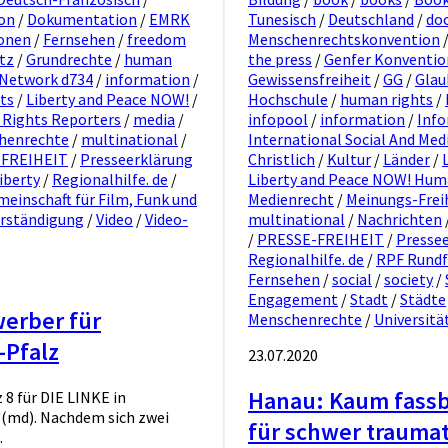
on
/
Dokumentation
/
EMRK
Tunesisch
/
Deutschland
/
do
onen
/
Fernsehen
/
freedom
Menschenrechtskonvention
tz
/
Grundrechte
/
human
the press
/
Genfer Konventi
 Network d734
/
information
/
Gewissensfreiheit
/
GG
/
Glau
sts
/
Liberty and Peace NOW!
/
Hochschule
/
human rights
/
 Rights Reporters
/
media
/
infopool
/
information
/
Info
henrechte
/
multinational
/
International Social And Me
-FREIHEIT
/
Presseerklärung
Christlich
/
Kultur
/
Länder
/
iberty
/
Regionalhilfe. de
/
Liberty and Peace NOW! Hum
inschaft für Film, Funk und
Medienrecht
/
Meinungs-Frei
rständigung
/
Video
/
Video-
multinational
/
Nachrichten
/
PRESSE-FREIHEIT
/
Presse
Regionalhilfe. de
/
RPF Rundf
Fernsehen
/
social
/
society
/
Engagement
/
Stadt
/
Städte
erber für
Menschenrechte
/
Universitä
-Pfalz
23.07.2020
Hanau: Kaum fassb
8 für DIE LINKE in
‘(md). Nachdem sich zwei
für schwer trauma
.