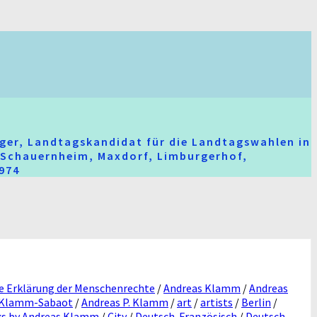
ger, Landtagskandidat für die Landtagswahlen in
t-Schauernheim, Maxdorf, Limburgerhof,
2974
e Erklärung der Menschenrechte
/
Andreas Klamm
/
Andreas
 Klamm-Sabaot
/
Andreas P. Klamm
/
art
/
artists
/
Berlin
/
s by Andreas Klamm
/
City
/
Deutsch-Französisch
/
Deutsch-