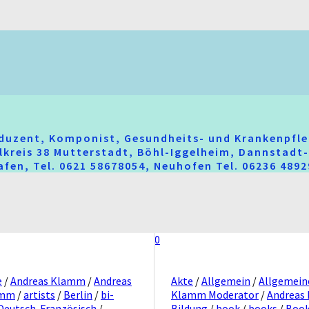
oduzent, Komponist, Gesundheits- und Krankenpfle
hlkreis 38 Mutterstadt, Böhl-Iggelheim, Dannstad
fen, Tel. 0621 58678054, Neuhofen Tel. 06236 489
0
e
/
Andreas Klamm
/
Andreas
Akte
/
Allgemein
/
Allgemein
amm
/
artists
/
Berlin
/
bi-
Klamm Moderator
/
Andreas
Deutsch-Französisch
/
Bildung
/
book
/
books
/
Book