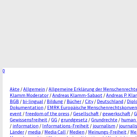
0
Akte
/
Allgemein
/
Allgemeine Erklärung der Menschenrecht
Klamm Moderator
/
Andreas Klamm-Sabaot
/
Andreas P. Kl
BGB
/
bi-lingual
/
Bildung
/
Bücher
/
City
/
Deutschland
/
Dipl
Dokumentation
/
EMRK Europäische Menschenrechtskonven
event
/
freedom of the press
/
Gesellschaft
/
gewerkschaft
/
G
Gewissensfreiheit
/
GG
/
grundgesetz
/
Grundrechte
/
human 
/
information
/
Informations-Freiheit
/
journalism
/
journali
Länder
/
media
/
Media Call
/
Medien
/
Meinungs-Freiheit
/
Me