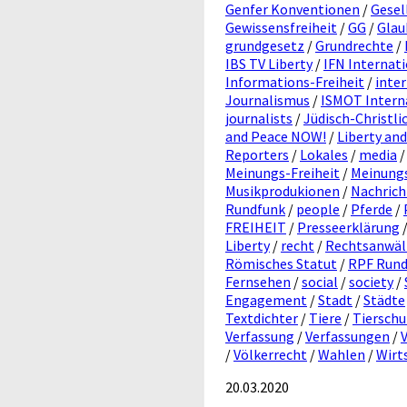
Genfer Konventionen
/
Gesel
Gewissensfreiheit
/
GG
/
Glau
grundgesetz
/
Grundrechte
/
IBS TV Liberty
/
IFN Internat
Informations-Freiheit
/
inte
Journalismus
/
ISMOT Interna
journalists
/
Jüdisch-Christli
and Peace NOW!
/
Liberty an
Reporters
/
Lokales
/
media
Meinungs-Freiheit
/
Meinungs
Musikprodukionen
/
Nachrich
Rundfunk
/
people
/
Pferde
/
FREIHEIT
/
Presseerklärung
Liberty
/
recht
/
Rechtsanwäl
Römisches Statut
/
RPF Rund
Fernsehen
/
social
/
society
/
Engagement
/
Stadt
/
Städte
Textdichter
/
Tiere
/
Tierschu
Verfassung
/
Verfassungen
/
/
Völkerrecht
/
Wahlen
/
Wirt
20.03.2020