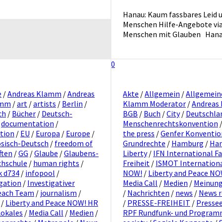
Hanau: Kaum fassbares Leid u
Menschen Hilfe-Angebote via 
Menschen mit Glauben Hanau. 2
0
e
/
Andreas Klamm
/
Andreas
Akte
/
Allgemein
/
Allgemein
amm
/
art
/
artists
/
Berlin
/
Klamm Moderator
/
Andreas
ch
/
Bücher
/
Deutsch-
BGB
/
Buch
/
City
/
Deutschla
/
documentation
/
Menschenrechtskonvention
tion
/
EU
/
Europa
/
Europe
/
the press
/
Genfer Konventi
sisch-Deutsch
/
freedom of
Grundrechte
/
Hamburg
/
Ha
ften
/
GG
/
Glaube
/
Glaubens-
Liberty
/
IFN International F
hschule
/
human rights
/
Freiheit
/
ISMOT Internationa
k d734
/
infopool
/
NOW!
/
Liberty and Peace N
igation
/
Investigativer
Media Call
/
Medien
/
Meinung
reach Team
/
journalism
/
/
Nachrichten
/
news
/
News r
/
Liberty and Peace NOW! HR
/
PRESSE-FREIHEIT
/
Presse
Lokales
/
Media Call
/
Medien
/
RPF Rundfunk- und Programm