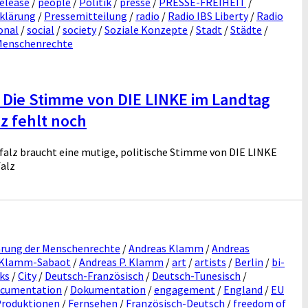
elease
/
people
/
Politik
/
presse
/
PRESSE-FREIHEIT
/
klärung
/
Pressemitteilung
/
radio
/
Radio IBS Liberty
/
Radio
onal
/
social
/
society
/
Soziale Konzepte
/
Stadt
/
Städte
/
 Menschenrechte
 Die Stimme von DIE LINKE im Landtag
z fehlt noch
falz braucht eine mutige, politische Stimme von DIE LINKE
alz
ärung der Menschenrechte
/
Andreas Klamm
/
Andreas
 Klamm-Sabaot
/
Andreas P. Klamm
/
art
/
artists
/
Berlin
/
bi-
ks
/
City
/
Deutsch-Französisch
/
Deutsch-Tunesisch
/
cumentation
/
Dokumentation
/
engagement
/
England
/
EU
Produktionen
/
Fernsehen
/
Französisch-Deutsch
/
freedom of