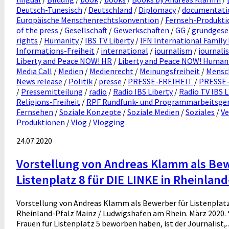
Deutsch-Tunesisch
/
Deutschland
/
Diplomacy
/
documentati
Europäische Menschenrechtskonvention
/
Fernseh-Produkti
of the press
/
Gesellschaft
/
Gewerkschaften
/
GG
/
grundgese
rights
/
Humanity
/
IBS TV Liberty
/
IFN International Family
Informations-Freiheit
/
international
/
journalism
/
journali
Liberty and Peace NOW! HR
/
Liberty and Peace NOW! Human
Media Call
/
Medien
/
Medienrecht
/
Meinungsfreiheit
/
Mensc
News release
/
Politik
/
presse
/
PRESSE-FREIHEIT
/
PRESSE
/
Pressemitteilung
/
radio
/
Radio IBS Liberty
/
Radio TV IBS L
Religions-Freiheit
/
RPF Rundfunk- und Programmarbeitsgeme
Fernsehen
/
Soziale Konzepte
/
Soziale Medien
/
Soziales
/
Ve
Produktionen
/
Vlog
/
Vlogging
24.07.2020
Vorstellung von Andreas Klamm als Bew
Listenplatz 8 für DIE LINKE in Rheinland
Vorstellung von Andreas Klamm als Bewerber für Listenplatz 
Rheinland-Pfalz Mainz / Ludwigshafen am Rhein. März 2020. 
Frauen für Listenplatz 5 beworben haben, ist der Journalist,..