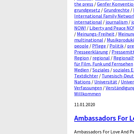
the press
/
Genfer Konventi
grundgesetz
/
Grundrechte
/
International Family Networ
international
/
journalism
/
j
NOW!
/
Liberty and Peace N
/
Meinungs-Freiheit
/
Meinung
multinational
/
Musikproduk
people
/
Pflege
/
Politik
/
pre
Presseerklärung
/
Pressemit
Region
/
regional
/
Regionalhi
für Film, Funk und Fernsehen
Medien
/
Soziales
/
soziales
Textdichter
/
Tunesisch-Deut
Nations
/
Universität
/
Univer
Verfassungen
/
Verständigun
Willkommen
11.01.2020
Ambassadors For L
Ambassadors For Love And P