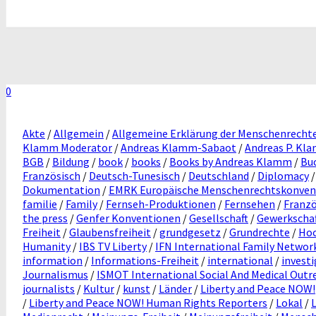
0
Akte
/
Allgemein
/
Allgemeine Erklärung der Menschenrecht
Klamm Moderator
/
Andreas Klamm-Sabaot
/
Andreas P. Kl
BGB
/
Bildung
/
book
/
books
/
Books by Andreas Klamm
/
Bu
Französisch
/
Deutsch-Tunesisch
/
Deutschland
/
Diplomacy
Dokumentation
/
EMRK Europäische Menschenrechtskonven
familie
/
Family
/
Fernseh-Produktionen
/
Fernsehen
/
Franzö
the press
/
Genfer Konventionen
/
Gesellschaft
/
Gewerkscha
Freiheit
/
Glaubensfreiheit
/
grundgesetz
/
Grundrechte
/
Hoc
Humanity
/
IBS TV Liberty
/
IFN International Family Networ
information
/
Informations-Freiheit
/
international
/
invest
Journalismus
/
ISMOT International Social And Medical Out
journalists
/
Kultur
/
kunst
/
Länder
/
Liberty and Peace NOW!
/
Liberty and Peace NOW! Human Rights Reporters
/
Lokal
/