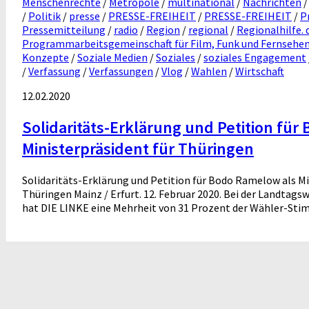
Menschenrechte
/
Metropole
/
multinational
/
Nachrichten
/
Politik
/
presse
/
PRESSE-FREIHEIT
/
PRESSE-FREIHEIT
/
P
Pressemitteilung
/
radio
/
Region
/
regional
/
Regionalhilfe. 
Programmarbeitsgemeinschaft für Film, Funk und Fernsehe
Konzepte
/
Soziale Medien
/
Soziales
/
soziales Engagement
/
Verfassung
/
Verfassungen
/
Vlog
/
Wahlen
/
Wirtschaft
12.02.2020
Solidaritäts-Erklärung und Petition fü
Ministerpräsident für Thüringen
Solidaritäts-Erklärung und Petition für Bodo Ramelow als Mi
Thüringen Mainz / Erfurt. 12. Februar 2020. Bei der Landtag
hat DIE LINKE eine Mehrheit von 31 Prozent der Wähler-Stim