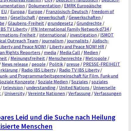
cumentation
/
Dokumentation
/
EMRK Europäische
/
EU
/
Europa
/
Europe
/
Französisch-Deutsch
/
freedom of
onen
/
Gesellschaft
/
gewerkschaft
/
Gewerkschaften
/
be
/
Glaubens-Freiheit
/
grundgesetz
/
Grundrechte
/
IBS TV Liberty
/
IFN International Family Network d734
/
rmations-Freiheit
/
international
/
investigation
/
ISMOT
dical Outreach Team
/
journalism
/
journalists
/
Jüdisch-
Liberty and Peace NOW!
/
Liberty and Peace NOW! HR
/
an Rights Reporters
/
media
/
Media Call
/
Medien
/
heit
/
Meinungsfreiheit
/
Menschenrechte
/
Metropole
/
/
News release
/
people
/
Politik
/
presse
/
PRESSE-FREIHEIT
erklärung
/
Radio IBS Liberty
/
Radio TV IBS Liberty
/
unk- und Programmarbeitsgemeinschaft für Film, Funk und
Soziale Konzepte
/
Soziale Medien
/
Soziales
/
soziales
/
television
/
understanding
/
United Nations
/
Universelle
t
/
University
/
Vereinte Nationen
/
Verfassung
/
Verfassungen
ares Leid und die Suche nach Heilung
tisierte Menschen