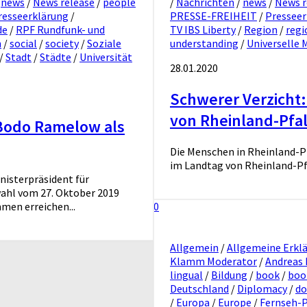
/
news
/
News release
/
people
/
Nachrichten
/
news
/
News r
resseerklärung
/
PRESSE-FREIHEIT
/
Presseer
de
/
RPF Rundfunk- und
TV IBS Liberty
/
Region
/
regi
n
/
social
/
society
/
Soziale
understanding
/
Universelle
/
Stadt
/
Städte
/
Universität
28.01.2020
Schwerer Verzicht:
von Rheinland-Pfal
r Bodo Ramelow als
Die Menschen in Rheinland-P
im Landtag von Rheinland-Pf
nisterpräsident für
swahl vom 27. Oktober 2019
men erreichen...
0
Allgemein
/
Allgemeine Erkl
Klamm Moderator
/
Andreas
lingual
/
Bildung
/
book
/
boo
Deutschland
/
Diplomacy
/
do
/
Europa
/
Europe
/
Fernseh-