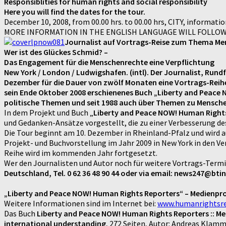
Responsiblities for human rights and social responsibility
Here you will find the dates for the tour.
December 10, 2008, from 00.00 hrs. to 00.00 hrs, CITY, informatio
MORE INFORMATION IN THE ENGLISH LANGUAGE WILL FOLLOW,
Journalist auf Vortrags-Reise zum Thema M
Wer ist des Glückes Schmid? –
Das Engagement für die Menschenrechte eine Verpflichtung
New York / London / Ludwigshafen. (intl). Der Journalist, Ru
Dezember für die Dauer von zwölf Monaten eine Vortrags-Reihe
sein Ende Oktober 2008 erschienenes Buch „Liberty and Peace N
politische Themen und seit 1988 auch über Themen zu Menschen
In dem Projekt und Buch „
Liberty and Peace NOW! Human Right
und Gedanken-Ansätze vorgestellt, die zu einer Verbesserung de
Die Tour beginnt am 10. Dezember in Rheinland-Pfalz und wird a
Projekt- und Buchvorstellung im Jahr 2009 in New York in den Ve
Reihe wird im kommenden Jahr fortgesetzt.
Wer den Journalisten und Autor noch für weitere Vortrags-Ter
Deutschland, Tel. 0 62 36 48 90 44 oder via email: news247@bt
„Liberty and Peace NOW! Human Rights Reporters“ – Medienpr
Weitere Informationen sind im Internet bei:
www.humanrightsre
Das Buch
Liberty and Peace NOW! Human Rights Reporters :: Med
international understanding
, 272 Seiten, Autor: Andreas Klamm