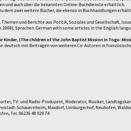
en und auch über die bekannten Online-Buchdienste erhältlich.
zu dem zwei weitere Bücher, die ebenso in Buchhandlungen erhältl
, Themen und Berichte aus Politik, Soziales und Gesellschaft, Issues
2008), Sprachen: German with some articles in the English lang
ür Kinder, (The children of the John Baptist Mission in Togo: Miss
e: deutsch mit Beiträgen von weiteren Co-Autoren in französische
rter, TV- und Radio-Produzent, Moderator, Musiker, Landtagskan
annstadt-Schauernheim, Maxdorf, Limburgerhof, Neuhofen, Waldse
en, Tel. 06236 48 929 74