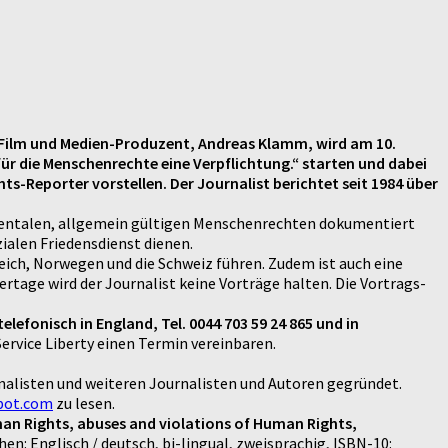
- Film und Medien-Produzent, Andreas Klamm, wird am 10.
ür die Menschenrechte eine Verpflichtung.
“ starten und dabei
-Reporter vorstellen. Der Journalist berichtet seit 1984 über
mentalen, allgemein gültigen Menschenrechten dokumentiert
ialen Friedensdienst dienen.
eich, Norwegen und die Schweiz führen. Zudem ist auch eine
rtage wird der Journalist keine Vorträge halten. Die Vortrags-
lefonisch in England, Tel. 0044 703 59 24 865 und in
ervice Liberty einen Termin vereinbaren.
nalisten und weiteren Journalisten und Autoren gegründet.
pot.com
zu lesen.
man Rights, abuses and violations of Human Rights,
n: Englisch / deutsch, bi-lingual, zweisprachig, ISBN-10: