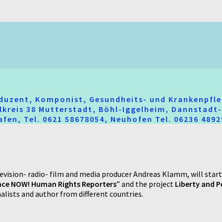
oduzent, Komponist, Gesundheits- und Krankenpfle
hlkreis 38 Mutterstadt, Böhl-Iggelheim, Dannstad
fen, Tel. 0621 58678054, Neuhofen Tel. 06236 489
elevision- radio- film and media producer Andreas Klamm, will star
eace NOW! Human Rights Reporters
” and the project
Liberty and 
lists and author from different countries.