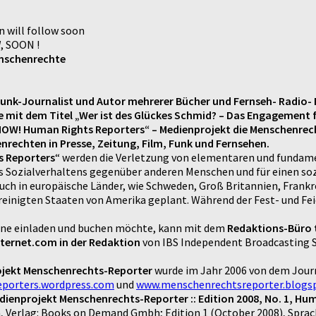
n will follow soon
 SOON !
enschenrechte
ndfunk-Journalist und Autor mehrerer Bücher und Fernseh- Radio
 mit dem Titel „
Wer ist des Glückes Schmid? – Das Engagement f
OW! Human Rights Reporters“ – Medienprojekt die Menschenrechts
rechten in Presse, Zeitung, Film, Funk und Fernsehen.
s Reporters
“ werden die Verletzung von elementaren und funda
s Sozialverhaltens gegenüber anderen Menschen und für einen soz
uch in europäische Länder, wie Schweden, Groß Britannien, Frankr
reinigten Staaten von Amerika geplant. Während der Fest- und Feie
mine einladen und buchen möchte, kann mit dem
Redaktions-Büro te
internet.com in der Redaktion
von IBS Independent Broadcasting S
ojekt Menschenrechts-Reporter
wurde im Jahr 2006 von dem Jour
porters.wordpress.com
und
www.menschenrechtsreporter.blogs
ienprojekt Menschenrechts-Reporter :: Edition 2008, No. 1, Hu
, Verlag: Books on Demand Gmbh; Edition 1 (October 2008), Sprache