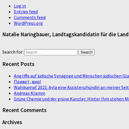
Log in
Entries feed
Comments feed
WordPress.org
Natalie Naringbauer, Landtagskandidatin für die Lan
Search for:
Recent Posts
Angriffe auf jüdische Synagoge und Menschen jüdischen G
Привет, мир!
Wahlkampf 2021: Ayla eine Assistenzhündin an meiner Sei
Andreas Klamm
Grüne Chemie und der grüne Kanzler: Hinter Ihm stehen Mi
Recent Comments
Archives