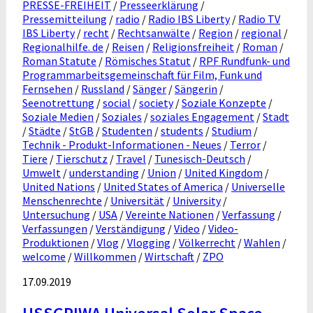
PRESSE-FREIHEIT
/
Presseerklärung
/
Pressemitteilung
/
radio
/
Radio IBS Liberty
/
Radio TV
IBS Liberty
/
recht
/
Rechtsanwälte
/
Region
/
regional
/
Regionalhilfe. de
/
Reisen
/
Religionsfreiheit
/
Roman
/
Roman Statute
/
Römisches Statut
/
RPF Rundfunk- und
Programmarbeitsgemeinschaft für Film, Funk und
Fernsehen
/
Russland
/
Sänger
/
Sängerin
/
Seenotrettung
/
social
/
society
/
Soziale Konzepte
/
Soziale Medien
/
Soziales
/
soziales Engagement
/
Stadt
/
Städte
/
StGB
/
Studenten
/
students
/
Studium
/
Technik - Produkt-Informationen - Neues
/
Terror
/
Tiere
/
Tierschutz
/
Travel
/
Tunesisch-Deutsch
/
Umwelt
/
understanding
/
Union
/
United Kingdom
/
United Nations
/
United States of America
/
Universelle
Menschenrechte
/
Universität
/
University
/
Untersuchung
/
USA
/
Vereinte Nationen
/
Verfassung
/
Verfassungen
/
Verständigung
/
Video
/
Video-
Produktionen
/
Vlog
/
Vlogging
/
Völkerrecht
/
Wahlen
/
welcome
/
Willkommen
/
Wirtschaft
/
ZPO
17.09.2019