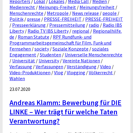
Reporters
/
Lokal
/
Lokales
/
Media Call
/
Medien
/
Medienrecht
/
Meinungs-Freiheit
/
Meinungsfreiheit
/
Menschenrechte
/
Metropole
/
News release
/
people
/
Politik
/
presse
/
PRESSE-FREIHEIT
/
PRESSE-FREIHEIT
/
Presseerklärung
/
Pressemitteilung
/
radio
/
Radio IBS
Liberty
/
Radio TV IBS Liberty
/
regional
/
Regionalhilfe.
de
/
Roman Statute
/
RPF Rundfunk- und
Programmarbeitsgemeinschaft für Film, Funk und
Fernsehen
/
society
/
Soziale Konzepte
/
soziales
Engagement
/
Studenten
/
Universelle Menschenrechte
/
Universität
/
University
/
Vereinte Nationen
/
Verfassung
/
Verfassungen
/
Verständigung
/
Video
/
Video-Produktionen
/
Vlog
/
Vlogging
/
Völkerrecht
/
Wahlen
23.07.2020
Andreas Klamm: Bewerbung für DIE
LINKE – Wer trägt für welche Taten
Verantwortung?