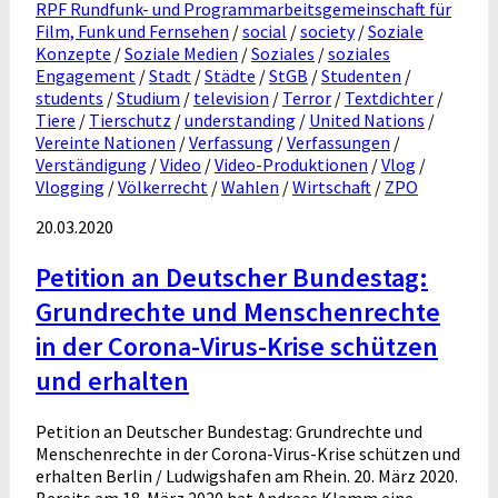
RPF Rundfunk- und Programmarbeitsgemeinschaft für
Film, Funk und Fernsehen
/
social
/
society
/
Soziale
Konzepte
/
Soziale Medien
/
Soziales
/
soziales
Engagement
/
Stadt
/
Städte
/
StGB
/
Studenten
/
students
/
Studium
/
television
/
Terror
/
Textdichter
/
Tiere
/
Tierschutz
/
understanding
/
United Nations
/
Vereinte Nationen
/
Verfassung
/
Verfassungen
/
Verständigung
/
Video
/
Video-Produktionen
/
Vlog
/
Vlogging
/
Völkerrecht
/
Wahlen
/
Wirtschaft
/
ZPO
20.03.2020
Petition an Deutscher Bundestag:
Grundrechte und Menschenrechte
in der Corona-Virus-Krise schützen
und erhalten
Petition an Deutscher Bundestag: Grundrechte und
Menschenrechte in der Corona-Virus-Krise schützen und
erhalten Berlin / Ludwigshafen am Rhein. 20. März 2020.