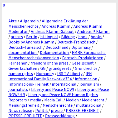
0
Akte
/
Allgemein
/
Allgemeine Erklärung der
Menschenrechte
/
Andreas Klamm
/
Andreas Klamm
Moderator
/
Andreas Klamm-Sabaot
/
Andreas P. Klamm
/
artists
/
Berlin
/
bi-lingual
/
Bildung
/
book
/
books
/
Books by Andreas Klamm
/
Deutsch-Französisch
/
Deutsch-Tunesisch
/
Deutschland
/
Diplomacy
/
documentation
/
Dokumentation
/
EMRK Europäische
Menschenrechtskonvention
/
Fernseh-Produktionen
/
Fernsehen
/
freedom of the press
/
Gesellschaft
/
Gewerkschaften
/
GG
/
grundgesetz
/
Grundrechte
/
human rights
/
Humanity
/
IBS TV Liberty
/
IFN
International Family Network d734
/
information
/
Informations-Freiheit
/
international
/
journalism
/
journalists
/
Liberty and Peace NOW!
/
Liberty and Peace
NOW! HR
/
Liberty and Peace NOW! Human Rights
Reporters
/
media
/
Media Call
/
Medien
/
Medienrecht
/
Meinungsfreiheit
/
Menschenrechte
/
multinational
/
News release
/
Politik
/
presse
/
PRESSE-FREIHEIT
/
PRESSE-FREIHEIT
/
Presseerklärung
/