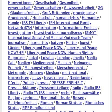
Konventionen
/
Gesellschaft
/
Gesundheit
/
gewerkschaft
/
Gewerkschaften
/
Gewissensfreiheit
/
GG
/
Glaubensfreiheit
/
Groß Britannien
/
grundgesetz
/
Grundrechte
/
Hochschule
/
human rights
/
Humanity
/
Hunde
/
IBS TV Liberty
/
IFN International Family
Network d734
/
information
/
Informations-Freiheit
/
investigation
/
Investigativer Journalismus
/
ISMOT
International Social And Medical Outreach Team
/
journalism
/
journalists
/
katzen
/
Kultur
/
kunst
/
Länder
/
Liberty and Peace NOW!
/
Liberty and Peace
NOW! HR
/
Liberty and Peace NOW! Human Rights
Reporters
/
Lokal
/
Lokales
/
London
/
media
/
Media
Call
/
Medien
/
Medienrecht
/
Medizin
/
Meinungs-
Freiheit
/
Meinungsfreiheit
/
Menschenrechte
/
Metropole
/
Moscow
/
Moskau
/
multinational
/
Nachrichten
/
news
/
News release
/
Niederlande
/
Pferde
/
Politik
/
presse
/
PRESSE-FREIHEIT
/
Presseerklärung
/
Pressemitteilung
/
radio
/
Radio IBS
Liberty
/
Radio TV IBS Liberty
/
recht
/
Rechtsanwälte
/
Region
/
regional
/
Regionalhilfe. de
/
Reisen
/
Religionsfreiheit
/
Roman
/
Roman Statute
/
Römisches
Statut
/
RPF Rundfunk- und