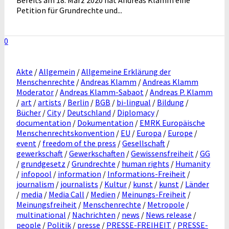
Bereits am 18. März 2020 hat Andreas Klamm eine
Petition für Grundrechte und...
0
Akte
/
Allgemein
/
Allgemeine Erklärung der
Menschenrechte
/
Andreas Klamm
/
Andreas Klamm
Moderator
/
Andreas Klamm-Sabaot
/
Andreas P. Klamm
/
art
/
artists
/
Berlin
/
BGB
/
bi-lingual
/
Bildung
/
Bücher
/
City
/
Deutschland
/
Diplomacy
/
documentation
/
Dokumentation
/
EMRK Europäische
Menschenrechtskonvention
/
EU
/
Europa
/
Europe
/
event
/
freedom of the press
/
Gesellschaft
/
gewerkschaft
/
Gewerkschaften
/
Gewissensfreiheit
/
GG
/
grundgesetz
/
Grundrechte
/
human rights
/
Humanity
/
infopool
/
information
/
Informations-Freiheit
/
journalism
/
journalists
/
Kultur
/
kunst
/
kunst
/
Länder
/
media
/
Media Call
/
Medien
/
Meinungs-Freiheit
/
Meinungsfreiheit
/
Menschenrechte
/
Metropole
/
multinational
/
Nachrichten
/
news
/
News release
/
people
/
Politik
/
presse
/
PRESSE-FREIHEIT
/
PRESSE-