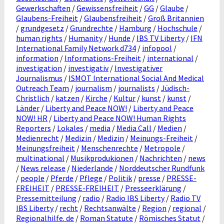
Gewerkschaften
/
Gewissensfreiheit
/
GG
/
Glaube
/
Glaubens-Freiheit
/
Glaubensfreiheit
/
Groß Britannien
/
grundgesetz
/
Grundrechte
/
Hamburg
/
Hochschule
/
human rights
/
Humanity
/
Hunde
/
IBS TV Liberty
/
IFN
International Family Network d734
/
infopool
/
information
/
Informations-Freiheit
/
international
/
investigation
/
investigativ
/
Investigativer
Journalismus
/
ISMOT International Social And Medical
Outreach Team
/
journalism
/
journalists
/
Jüdisch-
Christlich
/
katzen
/
Kirche
/
Kultur
/
kunst
/
kunst
/
Länder
/
Liberty and Peace NOW!
/
Liberty and Peace
NOW! HR
/
Liberty and Peace NOW! Human Rights
Reporters
/
Lokales
/
media
/
Media Call
/
Medien
/
Medienrecht
/
Medizin
/
Medizin
/
Meinungs-Freiheit
/
Meinungsfreiheit
/
Menschenrechte
/
Metropole
/
multinational
/
Musikprodukionen
/
Nachrichten
/
news
/
News release
/
Niederlande
/
Norddeutscher Rundfunk
/
people
/
Pferde
/
Pflege
/
Politik
/
presse
/
PRESSE-
FREIHEIT
/
PRESSE-FREIHEIT
/
Presseerklärung
/
Pressemitteilung
/
radio
/
Radio IBS Liberty
/
Radio TV
IBS Liberty
/
recht
/
Rechtsanwälte
/
Region
/
regional
/
Regionalhilfe. de
/
Roman Statute
/
Römisches Statut
/