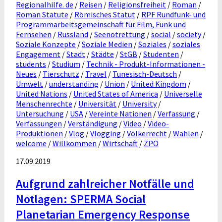
Regionalhilfe. de
/
Reisen
/
Religionsfreiheit
/
Roman
/
Roman Statute
/
Römisches Statut
/
RPF Rundfunk- und
Programmarbeitsgemeinschaft für Film, Funk und
Fernsehen
/
Russland
/
Seenotrettung
/
social
/
society
/
Soziale Konzepte
/
Soziale Medien
/
Soziales
/
soziales
Engagement
/
Stadt
/
Städte
/
StGB
/
Studenten
/
students
/
Studium
/
Technik - Produkt-Informationen -
Neues
/
Tierschutz
/
Travel
/
Tunesisch-Deutsch
/
Umwelt
/
understanding
/
Union
/
United Kingdom
/
United Nations
/
United States of America
/
Universelle
Menschenrechte
/
Universität
/
University
/
Untersuchung
/
USA
/
Vereinte Nationen
/
Verfassung
/
Verfassungen
/
Verständigung
/
Video
/
Video-
Produktionen
/
Vlog
/
Vlogging
/
Völkerrecht
/
Wahlen
/
welcome
/
Willkommen
/
Wirtschaft
/
ZPO
17.09.2019
Aufgrund zahlreicher Notfälle und
Notlagen: SPERMA Social
Planetarian Emergency Response