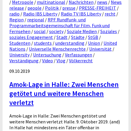
/
Metropole
/
multinational
/
Nachrichten
/
news
/
News
release
/
people
/
Politik
/
presse
/
PRESSE-FREIHEIT
/
radio
/
Radio IBS Liberty
/
Radio TV IBS Liberty
/
recht
/
Region
/
regional
/
RPF Rundfunk- und
Programmarbeitsgemeinschaft für Film, Funk und
Fernsehen
/
social
/
society
/
Soziale Medien
/
Soziales
/
soziales Engagement
/
Stadt
/
Städte
/
StGB
/
Studenten
/
students
/
understanding
/
Union
/
United
Nations
/
Universelle Menschenrechte
/
Universität
/
University
/
Untersuchung
/
Verfassungen
/
Verständigung
/
Video
/
Vlog
/
Völkerrecht
09.10.2019
Amok-Lage in Halle: Zwei Menschen
getötet und weitere Menschen
verletzt
Amok-Lage in Halle: Zwei Menschen getötet und
weitere Menschen verletzt Halle. 9. Oktober 2019. (and)
In Halle hat mindestens ein Täter offenbar in