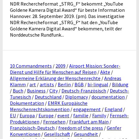
NDR Rechercheformat „STRG_F“ bekommt „YouTube
Goldene Kamera Digital Award“ für beste Information
Hannover. 28. September 2019. (pm). Das investigative
NDR Rechercheformat „STRG_F“ hat den „YouTube
Goldene Kamera Digital Award“ bekommen, teilt der
Norddeutsche Rundfunk...
10 Commandments
/
2009
/
Airport Mission: Sonder-
Dienst und Hilfe für Menschen auf Reisen
/
Akte
/
Allgemeine Erklärung der Menschenrechte
/
Andreas
Klamm
/
art
/
artists
/
Berlin
/
BGB
/
bi-lingual
/
Bildung
/
Buch
/
Business
/
City
/
Deutsch-Französisch
/
Deutsch-
Tunesisch
/
Deutschland
/
Diplomacy
/
documentation
/
Dokumentation
/
EMRK Europäische
Menschenrechtskonvention
/
engagement
/
England
/
EU
/
Europa
/
Europe
/
event
/
familie
/
Family
/
Fernseh-
Produktionen
/
Fernsehen
/
Frankfurt am Main
/
Französisch-Deutsch
/
freedom of the press
/
Genfer
Konventionen
/
Gesellschaft
/
Gesundheit
/