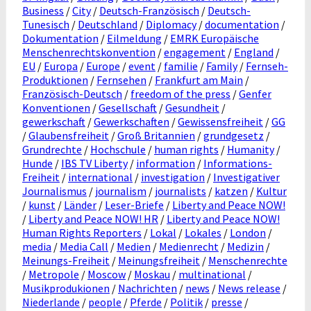
Business
/
City
/
Deutsch-Französisch
/
Deutsch-
Tunesisch
/
Deutschland
/
Diplomacy
/
documentation
/
Dokumentation
/
Eilmeldung
/
EMRK Europäische
Menschenrechtskonvention
/
engagement
/
England
/
EU
/
Europa
/
Europe
/
event
/
familie
/
Family
/
Fernseh-
Produktionen
/
Fernsehen
/
Frankfurt am Main
/
Französisch-Deutsch
/
freedom of the press
/
Genfer
Konventionen
/
Gesellschaft
/
Gesundheit
/
gewerkschaft
/
Gewerkschaften
/
Gewissensfreiheit
/
GG
/
Glaubensfreiheit
/
Groß Britannien
/
grundgesetz
/
Grundrechte
/
Hochschule
/
human rights
/
Humanity
/
Hunde
/
IBS TV Liberty
/
information
/
Informations-
Freiheit
/
international
/
investigation
/
Investigativer
Journalismus
/
journalism
/
journalists
/
katzen
/
Kultur
/
kunst
/
Länder
/
Leser-Briefe
/
Liberty and Peace NOW!
/
Liberty and Peace NOW! HR
/
Liberty and Peace NOW!
Human Rights Reporters
/
Lokal
/
Lokales
/
London
/
media
/
Media Call
/
Medien
/
Medienrecht
/
Medizin
/
Meinungs-Freiheit
/
Meinungsfreiheit
/
Menschenrechte
/
Metropole
/
Moscow
/
Moskau
/
multinational
/
Musikprodukionen
/
Nachrichten
/
news
/
News release
/
Niederlande
/
people
/
Pferde
/
Politik
/
presse
/