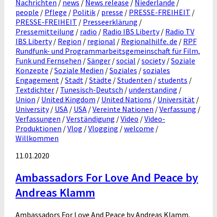
Nachrichten
/
news
/
News release
/
Niederlande
/
people
/
Pflege
/
Politik
/
presse
/
PRESSE-FREIHEIT
/
PRESSE-FREIHEIT
/
Presseerklärung
/
Pressemitteilung
/
radio
/
Radio IBS Liberty
/
Radio TV
IBS Liberty
/
Region
/
regional
/
Regionalhilfe. de
/
RPF
Rundfunk- und Programmarbeitsgemeinschaft für Film,
Funk und Fernsehen
/
Sänger
/
social
/
society
/
Soziale
Konzepte
/
Soziale Medien
/
Soziales
/
soziales
Engagement
/
Stadt
/
Städte
/
Studenten
/
students
/
Textdichter
/
Tunesisch-Deutsch
/
understanding
/
Union
/
United Kingdom
/
United Nations
/
Universität
/
University
/
USA
/
USA
/
Vereinte Nationen
/
Verfassung
/
Verfassungen
/
Verständigung
/
Video
/
Video-
Produktionen
/
Vlog
/
Vlogging
/
welcome
/
Willkommen
11.01.2020
Ambassadors For Love And Peace by
Andreas Klamm
Ambassadors For Love And Peace by Andreas Klamm,