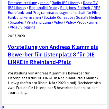
Pressemitteilung
/
radio
/
Radio IBS Liberty
/
Radio TV
IBS Liberty
/
Regionalhilfe. de
/
Religions-Freiheit
/
RPF
Rundfunk- und Programmarbeitsgemeinschaft für Film,
Funk und Fernsehen
/
Soziale Konzepte
/
Soziale Medien
/
Soziales
/
Verständigung
/
Video
/
Video-Produktionen
/
Vlog
/
Vlogging
24.07.2020
Vorstellung von Andreas Klamm als
Bewerber für Listenplatz 8 für DIE
LINKE in Rheinland-Pfalz
Vorstellung von Andreas Klamm als Bewerber für
Listenplatz 8 für DIE LINKE in Rheinland-Pfalz Mainz /
Ludwigshafen am Rhein. März 2020. ‘(md). Nachdem sich
zwei Frauen für Listenplatz 5 beworben haben, ist der
Journalist,...
0