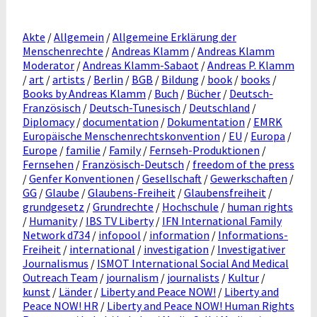
Akte
/
Allgemein
/
Allgemeine Erklärung der
Menschenrechte
/
Andreas Klamm
/
Andreas Klamm
Moderator
/
Andreas Klamm-Sabaot
/
Andreas P. Klamm
/
art
/
artists
/
Berlin
/
BGB
/
Bildung
/
book
/
books
/
Books by Andreas Klamm
/
Buch
/
Bücher
/
Deutsch-
Französisch
/
Deutsch-Tunesisch
/
Deutschland
/
Diplomacy
/
documentation
/
Dokumentation
/
EMRK
Europäische Menschenrechtskonvention
/
EU
/
Europa
/
Europe
/
familie
/
Family
/
Fernseh-Produktionen
/
Fernsehen
/
Französisch-Deutsch
/
freedom of the press
/
Genfer Konventionen
/
Gesellschaft
/
Gewerkschaften
/
GG
/
Glaube
/
Glaubens-Freiheit
/
Glaubensfreiheit
/
grundgesetz
/
Grundrechte
/
Hochschule
/
human rights
/
Humanity
/
IBS TV Liberty
/
IFN International Family
Network d734
/
infopool
/
information
/
Informations-
Freiheit
/
international
/
investigation
/
Investigativer
Journalismus
/
ISMOT International Social And Medical
Outreach Team
/
journalism
/
journalists
/
Kultur
/
kunst
/
Länder
/
Liberty and Peace NOW!
/
Liberty and
Peace NOW! HR
/
Liberty and Peace NOW! Human Rights