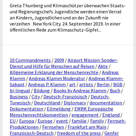
Greta Thunberg und Klimaschützer überwachen Staats-
und Regierungschefs Jugendliche werden einen Verrat
an Kindern, Jugendlichen und an der Zukunft nie
verzeihen New York City. 24. September 2019. In einer
öffentlichen Rede zum Klimaschutz-Gipfel...
10 Commandments
/
2009
/
Airport Mission: Sonder-
Dienst und Hilfe für Menschen auf Reisen
/
Akte
/
Allgemeine Erklärung der Menschenrechte
/
Andreas
Klamm
/
Andreas Klamm Moderator
/
Andreas Klamm-
Sabaot
/
Andreas P. Klamm
/
art
/
artists
/
Berlin
/
BGB
/
bi-lingual
/
Bildung
/
Books by Andreas Klamm
/
Buch
/
Business
/
City
/
Deutsch-Französisch
/
Deutsch-
Tunesisch
/
Deutschland
/
Diplomacy
/
documentation
/
Dokumentation
/
Eilmeldung
/
EMRK Europäische
Menschenrechtskonvention
/
engagement
/
England
/
EU
/
Europa
/
Europe
/
event
/
familie
/
Family
/
Fernseh-
Produktionen
/
Fernsehen
/
Frankfurt am Main
/
Französisch-Deutsch
/
freedom of the press
/
Genfer