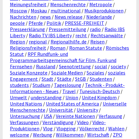
Meinungsfreiheit
/
Menschenrechte
/
Metropole
/
Moscow
/
Moskau
/
multinational
/
Musikprodukionen
/
Nachrichten
/
news
/
News release
/
Niederlande
/
people
/
Pferde
/
Politik
/
PRESSE-FREIHEIT
/
Presseerklärung
/
Pressemitteilung
/
radio
/
Radio IBS
Liberty
/
Radio TV IBS Liberty
/
recht
/
Rechtsanwälte
/
Region
/
regional
/
Regionalhilfe. de
/
Reisen
/
Religionsfreiheit
/
Roman
/
Roman Statute
/
Römisches
Statut
/
RPF Rundfunk- und
Programmarbeitsgemeinschaft für Film, Funk und
Fernsehen
/
Russland
/
Seenotrettung
/
social
/
society
/
Soziale Konzepte
/
Soziale Medien
/
Soziales
/
soziales
Engagement
/
Stadt
/
Städte
/
StGB
/
Studenten
/
students
/
Studium
/
Tageslosung
/
Technik - Produkt-
Informationen - Neues
/
Travel
/
Tunesisch-Deutsch
/
Umwelt
/
understanding
/
Union
/
United Kingdom
/
United Nations
/
United States of America
/
Universelle
Menschenrechte
/
Universität
/
University
/
Untersuchung
/
USA
/
Vereinte Nationen
/
Verfassung
/
Verfassungen
/
Verständigung
/
Video
/
Video-
Produktionen
/
Vlog
/
Vlogging
/
Völkerrecht
/
Wahlen
/
welcome
/
Werbung
/
Willkommen
/
Wirtschaft
/
ZPO