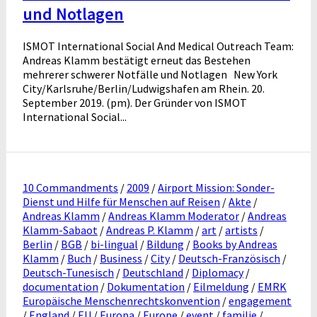
und Notlagen
ISMOT International Social And Medical Outreach Team:
Andreas Klamm bestätigt erneut das Bestehen
mehrerer schwerer Notfälle und Notlagen New York
City/Karlsruhe/Berlin/Ludwigshafen am Rhein. 20.
September 2019. (pm). Der Gründer von ISMOT
International Social...
10 Commandments
/
2009
/
Airport Mission: Sonder-
Dienst und Hilfe für Menschen auf Reisen
/
Akte
/
Andreas Klamm
/
Andreas Klamm Moderator
/
Andreas
Klamm-Sabaot
/
Andreas P. Klamm
/
art
/
artists
/
Berlin
/
BGB
/
bi-lingual
/
Bildung
/
Books by Andreas
Klamm
/
Buch
/
Business
/
City
/
Deutsch-Französisch
/
Deutsch-Tunesisch
/
Deutschland
/
Diplomacy
/
documentation
/
Dokumentation
/
Eilmeldung
/
EMRK
Europäische Menschenrechtskonvention
/
engagement
/
England
/
EU
/
Europa
/
Europe
/
event
/
familie
/