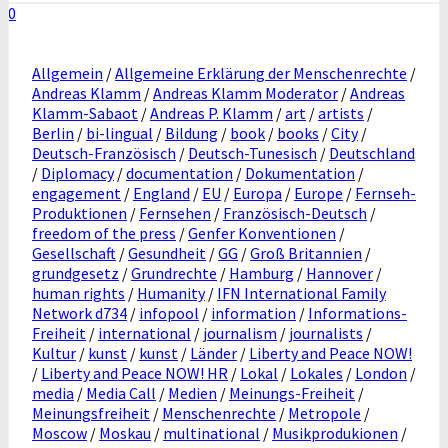
0
Allgemein
/
Allgemeine Erklärung der Menschenrechte
/
Andreas Klamm
/
Andreas Klamm Moderator
/
Andreas
Klamm-Sabaot
/
Andreas P. Klamm
/
art
/
artists
/
Berlin
/
bi-lingual
/
Bildung
/
book
/
books
/
City
/
Deutsch-Französisch
/
Deutsch-Tunesisch
/
Deutschland
/
Diplomacy
/
documentation
/
Dokumentation
/
engagement
/
England
/
EU
/
Europa
/
Europe
/
Fernseh-
Produktionen
/
Fernsehen
/
Französisch-Deutsch
/
freedom of the press
/
Genfer Konventionen
/
Gesellschaft
/
Gesundheit
/
GG
/
Groß Britannien
/
grundgesetz
/
Grundrechte
/
Hamburg
/
Hannover
/
human rights
/
Humanity
/
IFN International Family
Network d734
/
infopool
/
information
/
Informations-
Freiheit
/
international
/
journalism
/
journalists
/
Kultur
/
kunst
/
kunst
/
Länder
/
Liberty and Peace NOW!
/
Liberty and Peace NOW! HR
/
Lokal
/
Lokales
/
London
/
media
/
Media Call
/
Medien
/
Meinungs-Freiheit
/
Meinungsfreiheit
/
Menschenrechte
/
Metropole
/
Moscow
/
Moskau
/
multinational
/
Musikprodukionen
/