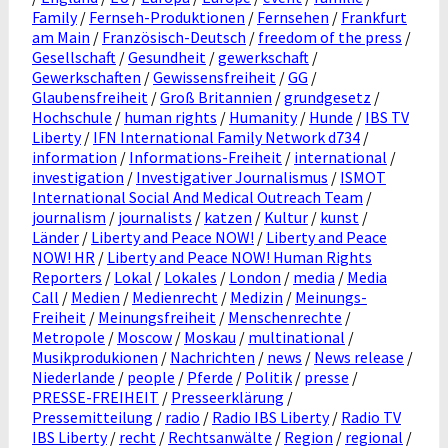
Family
/
Fernseh-Produktionen
/
Fernsehen
/
Frankfurt
am Main
/
Französisch-Deutsch
/
freedom of the press
/
Gesellschaft
/
Gesundheit
/
gewerkschaft
/
Gewerkschaften
/
Gewissensfreiheit
/
GG
/
Glaubensfreiheit
/
Groß Britannien
/
grundgesetz
/
Hochschule
/
human rights
/
Humanity
/
Hunde
/
IBS TV
Liberty
/
IFN International Family Network d734
/
information
/
Informations-Freiheit
/
international
/
investigation
/
Investigativer Journalismus
/
ISMOT
International Social And Medical Outreach Team
/
journalism
/
journalists
/
katzen
/
Kultur
/
kunst
/
Länder
/
Liberty and Peace NOW!
/
Liberty and Peace
NOW! HR
/
Liberty and Peace NOW! Human Rights
Reporters
/
Lokal
/
Lokales
/
London
/
media
/
Media
Call
/
Medien
/
Medienrecht
/
Medizin
/
Meinungs-
Freiheit
/
Meinungsfreiheit
/
Menschenrechte
/
Metropole
/
Moscow
/
Moskau
/
multinational
/
Musikprodukionen
/
Nachrichten
/
news
/
News release
/
Niederlande
/
people
/
Pferde
/
Politik
/
presse
/
PRESSE-FREIHEIT
/
Presseerklärung
/
Pressemitteilung
/
radio
/
Radio IBS Liberty
/
Radio TV
IBS Liberty
/
recht
/
Rechtsanwälte
/
Region
/
regional
/