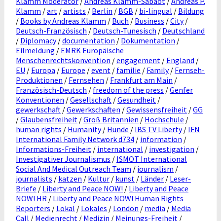
Klamm Moderator
/
Andreas Klamm-Sabaot
/
Andreas P.
Klamm
/
art
/
artists
/
Berlin
/
BGB
/
bi-lingual
/
Bildung
/
Books by Andreas Klamm
/
Buch
/
Business
/
City
/
Deutsch-Französisch
/
Deutsch-Tunesisch
/
Deutschland
/
Diplomacy
/
documentation
/
Dokumentation
/
Eilmeldung
/
EMRK Europäische
Menschenrechtskonvention
/
engagement
/
England
/
EU
/
Europa
/
Europe
/
event
/
familie
/
Family
/
Fernseh-
Produktionen
/
Fernsehen
/
Frankfurt am Main
/
Französisch-Deutsch
/
freedom of the press
/
Genfer
Konventionen
/
Gesellschaft
/
Gesundheit
/
gewerkschaft
/
Gewerkschaften
/
Gewissensfreiheit
/
GG
/
Glaubensfreiheit
/
Groß Britannien
/
Hochschule
/
human rights
/
Humanity
/
Hunde
/
IBS TV Liberty
/
IFN
International Family Network d734
/
information
/
Informations-Freiheit
/
international
/
investigation
/
Investigativer Journalismus
/
ISMOT International
Social And Medical Outreach Team
/
journalism
/
journalists
/
katzen
/
Kultur
/
kunst
/
Länder
/
Leser-
Briefe
/
Liberty and Peace NOW!
/
Liberty and Peace
NOW! HR
/
Liberty and Peace NOW! Human Rights
Reporters
/
Lokal
/
Lokales
/
London
/
media
/
Media
Call
/
Medienrecht
/
Medizin
/
Meinungs-Freiheit
/