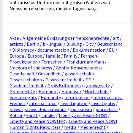
militärischer Unifom und mit großen Waffen zwei
Menschen erschossen, melden Tageschau,...
Akte
/
Allgemeine Erklärung der Menschenrechte
/
art
/
artists
/
Berlin
/
bi-lingual
/
Bildung
/
City
/
Deutschland
/
Diplomacy
/
documentation
/
Dokumentation
/
EU
/
Europa
/
Europe
/
familie
/
Family
/
Fernseh-
Produktionen
/
Fernsehen
/
Frankfurt am Main
/
freedom of the press
/
Genfer Konventionen
/
Gesellschaft
/
Gesundheit
/
gewerkschaft
/
Gewerkschaften
/
Gewissensfreiheit
/
GG
/
Glaubensfreiheit
/
Groß Britannien
/
grundgesetz
/
Grundrechte
/
Hamburg
/
Hannover
/
Hochschule
/
human rights
/
Humanity
/
information
/
Informations-
Freiheit
/
international
/
investigation
/
investigativ
/
Investigativer Journalismus
/
journalism
/
journalists
/
Kultur
/
kunst
/
Länder
/
Liberty and Peace NOW!
/
Liberty and Peace NOW! HR
/
Liberty and Peace NOW!
Human Rights Reporters
/
media
/
Medienrecht
/
Meinungs-Freiheit
/
Meinungsfreiheit
/
Menschenrechte