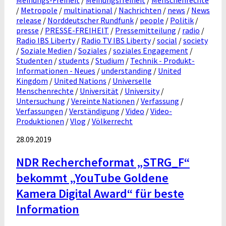
/
Metropole
/
multinational
/
Nachrichten
/
news
/
News
release
/
Norddeutscher Rundfunk
/
people
/
Politik
/
presse
/
PRESSE-FREIHEIT
/
Pressemitteilung
/
radio
/
Radio IBS Liberty
/
Radio TV IBS Liberty
/
social
/
society
/
Soziale Medien
/
Soziales
/
soziales Engagement
/
Studenten
/
students
/
Studium
/
Technik - Produkt-
Informationen - Neues
/
understanding
/
United
Kingdom
/
United Nations
/
Universelle
Menschenrechte
/
Universität
/
University
/
Untersuchung
/
Vereinte Nationen
/
Verfassung
/
Verfassungen
/
Verständigung
/
Video
/
Video-
Produktionen
/
Vlog
/
Völkerrecht
28.09.2019
NDR Rechercheformat „STRG_F“
bekommt „YouTube Goldene
Kamera Digital Award“ für beste
Information