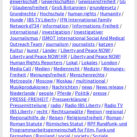
gewerkschaft
/
Gewerkschaften
/
Gewissensfreiheit
/
GG
/
Glaubensfreiheit
/
Groß Britannien
/
grundgesetz
/
Grundrechte
/
Hochschule
/
human rights
/
Humanity
/
Hunde
/
IBS TV Liberty
/
IFN International Family
Network d734
/
information
/
Informations-Freiheit
/
international
/
investigation
/
Investigativer
Journalismus
/
ISMOT International Social And Medical
Outreach Team
/
journalism
/
journalists
/
katzen
/
Kultur
/
kunst
/
Länder
/
Liberty and Peace NOW!
/
Liberty and Peace NOW! HR
/
Liberty and Peace NOW!
Human Rights Reporters
/
Lokal
/
Lokales
/
London
/
Media Call
/
Medien
/
Medienrecht
/
Medizin
/
Meinungs-
Freiheit
/
Meinungsfreiheit
/
Menschenrechte
/
Metropole
/
Moscow
/
Moskau
/
multinational
/
Musikprodukionen
/
Nachrichten
/
news
/
News release
/
Niederlande
/
people
/
Pferde
/
Politik
/
presse
/
PRESSE-FREIHEIT
/
Presseerklärung
/
Pressemitteilung
/
radio
/
Radio IBS Liberty
/
Radio TV
IBS Liberty
/
recht
/
Rechtsanwälte
/
Region
/
regional
/
Regionalhilfe. de
/
Reisen
/
Religionsfreiheit
/
Roman
/
Roman Statute
/
Römisches Statut
/
RPF Rundfunk- und
Programmarbeitsgemeinschaft für Film, Funk und
Fernsehen
/
Russland
/
social
/
society
/
Soziale