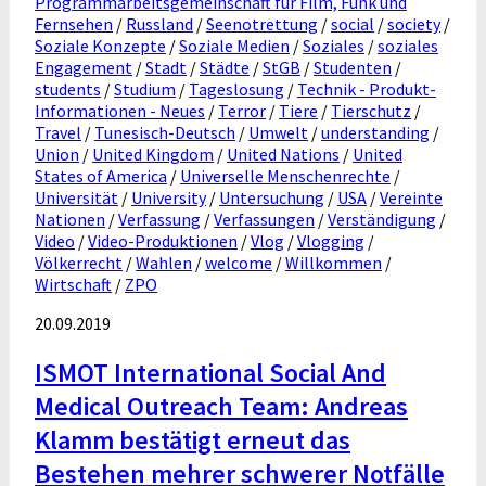
Programmarbeitsgemeinschaft für Film, Funk und
Fernsehen
/
Russland
/
Seenotrettung
/
social
/
society
/
Soziale Konzepte
/
Soziale Medien
/
Soziales
/
soziales
Engagement
/
Stadt
/
Städte
/
StGB
/
Studenten
/
students
/
Studium
/
Tageslosung
/
Technik - Produkt-
Informationen - Neues
/
Terror
/
Tiere
/
Tierschutz
/
Travel
/
Tunesisch-Deutsch
/
Umwelt
/
understanding
/
Union
/
United Kingdom
/
United Nations
/
United
States of America
/
Universelle Menschenrechte
/
Universität
/
University
/
Untersuchung
/
USA
/
Vereinte
Nationen
/
Verfassung
/
Verfassungen
/
Verständigung
/
Video
/
Video-Produktionen
/
Vlog
/
Vlogging
/
Völkerrecht
/
Wahlen
/
welcome
/
Willkommen
/
Wirtschaft
/
ZPO
20.09.2019
ISMOT International Social And
Medical Outreach Team: Andreas
Klamm bestätigt erneut das
Bestehen mehrer schwerer Notfälle