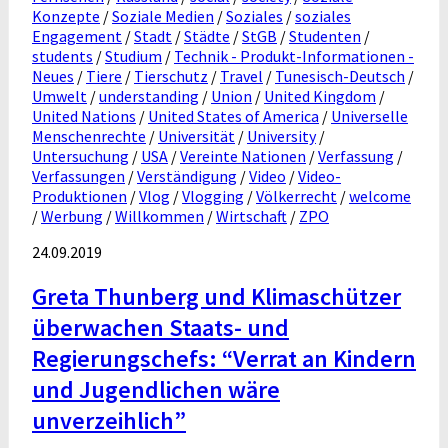
Konzepte
/
Soziale Medien
/
Soziales
/
soziales
Engagement
/
Stadt
/
Städte
/
StGB
/
Studenten
/
students
/
Studium
/
Technik - Produkt-Informationen -
Neues
/
Tiere
/
Tierschutz
/
Travel
/
Tunesisch-Deutsch
/
Umwelt
/
understanding
/
Union
/
United Kingdom
/
United Nations
/
United States of America
/
Universelle
Menschenrechte
/
Universität
/
University
/
Untersuchung
/
USA
/
Vereinte Nationen
/
Verfassung
/
Verfassungen
/
Verständigung
/
Video
/
Video-
Produktionen
/
Vlog
/
Vlogging
/
Völkerrecht
/
welcome
/
Werbung
/
Willkommen
/
Wirtschaft
/
ZPO
24.09.2019
Greta Thunberg und Klimaschützer
überwachen Staats- und
Regierungschefs: “Verrat an Kindern
und Jugendlichen wäre
unverzeihlich”