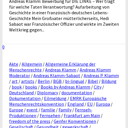
Andreas Klamm: Bewerbung für DIE LINKE – Wer trägt
für welche Taten Verantwortung? Aufarbeitung von
Geschichte in einer französisch-deutschen Lebens-
Geschichte Mein Großvater mütterlicherseits, Hedi
Sabaot war Französischer Offizier und wirkte im Zweiten
Weltkrieg gegen...
0
Akte
/
Allgemein
/
Allgemeine Erklärung der
Menschenrechte
/
Andreas Klamm
/
Andreas Klamm
Moderator
/
Andreas Klamm-Sabaot
/
Andreas P. Klamm
/
art
/
artists
/
Berlin
/
BGB
/
bi-lingual
/
Bibel
/
Bildung
/
book
/
books
/
Books by Andreas Klamm
/
City
/
Deutschland
/
Diplomacy
/
documentation
/
Dokumentation
/
Eilmeldung
/
EMRK Europäische
Menschenrechtskonvention
/
England
/
EU
/
Europa
/
Europe
/
event
/
familie
/
Family
/
Fernseh-
Produktionen
/
Fernsehen
/
Frankfurt am Main
/
freedom of the press
/
Genfer Konventionen
/
Gesellschaft
/
Gesundheit
/
gewerkschaft
/