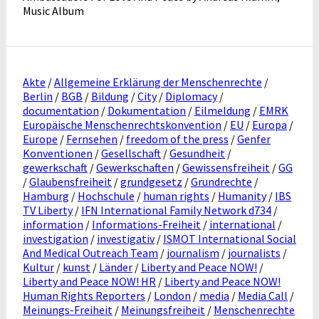
Music Album
Akte
/
Allgemeine Erklärung der Menschenrechte
/
Berlin
/
BGB
/
Bildung
/
City
/
Diplomacy
/
documentation
/
Dokumentation
/
Eilmeldung
/
EMRK
Europäische Menschenrechtskonvention
/
EU
/
Europa
/
Europe
/
Fernsehen
/
freedom of the press
/
Genfer
Konventionen
/
Gesellschaft
/
Gesundheit
/
gewerkschaft
/
Gewerkschaften
/
Gewissensfreiheit
/
GG
/
Glaubensfreiheit
/
grundgesetz
/
Grundrechte
/
Hamburg
/
Hochschule
/
human rights
/
Humanity
/
IBS
TV Liberty
/
IFN International Family Network d734
/
information
/
Informations-Freiheit
/
international
/
investigation
/
investigativ
/
ISMOT International Social
And Medical Outreach Team
/
journalism
/
journalists
/
Kultur
/
kunst
/
Länder
/
Liberty and Peace NOW!
/
Liberty and Peace NOW! HR
/
Liberty and Peace NOW!
Human Rights Reporters
/
London
/
media
/
Media Call
/
Meinungs-Freiheit
/
Meinungsfreiheit
/
Menschenrechte