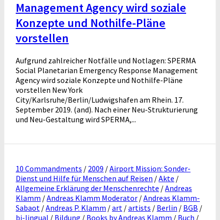
Management Agency wird soziale
Konzepte und Nothilfe-Pläne
vorstellen
Aufgrund zahlreicher Notfälle und Notlagen: SPERMA
Social Planetarian Emergency Response Management
Agency wird soziale Konzepte und Nothilfe-Pläne
vorstellen New York
City/Karlsruhe/Berlin/Ludwigshafen am Rhein. 17.
September 2019. (and). Nach einer Neu-Strukturierung
und Neu-Gestaltung wird SPERMA,...
10 Commandments
/
2009
/
Airport Mission: Sonder-
Dienst und Hilfe für Menschen auf Reisen
/
Akte
/
Allgemeine Erklärung der Menschenrechte
/
Andreas
Klamm
/
Andreas Klamm Moderator
/
Andreas Klamm-
Sabaot
/
Andreas P. Klamm
/
art
/
artists
/
Berlin
/
BGB
/
bi-lingual
/
Bildung
/
Books by Andreas Klamm
/
Buch
/