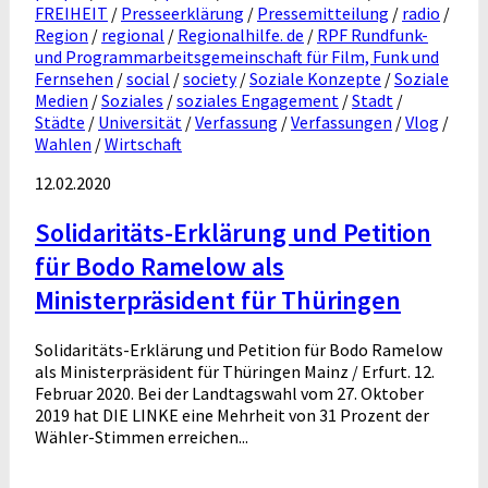
FREIHEIT
/
Presseerklärung
/
Pressemitteilung
/
radio
/
Region
/
regional
/
Regionalhilfe. de
/
RPF Rundfunk-
und Programmarbeitsgemeinschaft für Film, Funk und
Fernsehen
/
social
/
society
/
Soziale Konzepte
/
Soziale
Medien
/
Soziales
/
soziales Engagement
/
Stadt
/
Städte
/
Universität
/
Verfassung
/
Verfassungen
/
Vlog
/
Wahlen
/
Wirtschaft
12.02.2020
Solidaritäts-Erklärung und Petition
für Bodo Ramelow als
Ministerpräsident für Thüringen
Solidaritäts-Erklärung und Petition für Bodo Ramelow
als Ministerpräsident für Thüringen Mainz / Erfurt. 12.
Februar 2020. Bei der Landtagswahl vom 27. Oktober
2019 hat DIE LINKE eine Mehrheit von 31 Prozent der
Wähler-Stimmen erreichen...