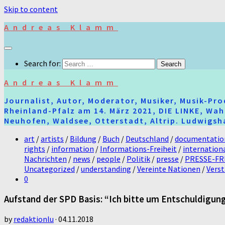
Skip to content
Andreas Klamm
Search for:
Andreas Klamm
Journalist, Autor, Moderator, Musiker, Musik-Pr
Rheinland-Pfalz am 14. März 2021, DIE LINKE, Wa
Neuhofen, Waldsee, Otterstadt, Altrip. Ludwigsha
art
/
artists
/
Bildung
/
Buch
/
Deutschland
/
documentatio
rights
/
information
/
Informations-Freiheit
/
internation
Nachrichten
/
news
/
people
/
Politik
/
presse
/
PRESSE-FR
Uncategorized
/
understanding
/
Vereinte Nationen
/
Vers
0
Aufstand der SPD Basis: “Ich bitte um Entschuldigun
by
redaktionlu
·
04.11.2018