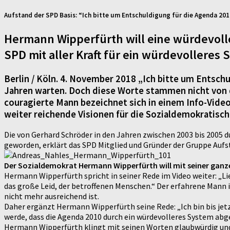
Aufstand der SPD Basis: “Ich bitte um Entschuldigung für die Agenda 20
Hermann Wipperfürth will eine würdevolle
SPD mit aller Kraft für ein würdevolleres
Berlin / Köln. 4. November 2018 „Ich bitte um Entsch
Jahren warten. Doch diese Worte stammen nicht von 
couragierte Mann bezeichnet sich in einem Info-Video
weiter reichende Visionen für die Sozialdemokratisch
Die von Gerhard Schröder in den Jahren zwischen 2003 bis 2005 
geworden, erklärt das SPD Mitglied und Gründer der Gruppe Aufs
Der Sozialdemokrat Hermann Wipperfürth will mit seiner ganzen
Hermann Wipperfürth spricht in seiner Rede im Video weiter: „Li
das große Leid, der betroffenen Menschen.“ Der erfahrene Mann 
nicht mehr ausreichend ist.
Daher ergänzt Hermann Wipperfürth seine Rede: „Ich bin bis jetzt
werde, dass die Agenda 2010 durch ein würdevolleres System abge
Hermann Wipperfürth klingt mit seinen Worten glaubwürdig und ü