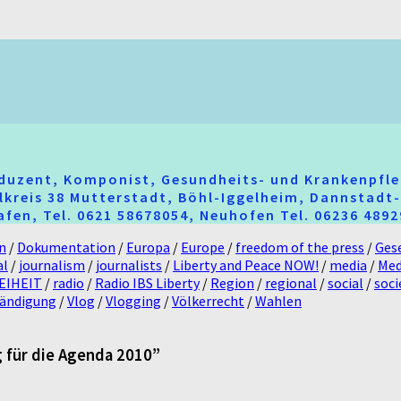
oduzent, Komponist, Gesundheits- und Krankenpfle
hlkreis 38 Mutterstadt, Böhl-Iggelheim, Dannstad
fen, Tel. 0621 58678054, Neuhofen Tel. 06236 489
n
/
Dokumentation
/
Europa
/
Europe
/
freedom of the press
/
Gese
al
/
journalism
/
journalists
/
Liberty and Peace NOW!
/
media
/
Med
EIHEIT
/
radio
/
Radio IBS Liberty
/
Region
/
regional
/
social
/
soci
tändigung
/
Vlog
/
Vlogging
/
Völkerrecht
/
Wahlen
g für die Agenda 2010”