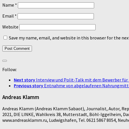
Name
*
Email
*
Website
Save my name, email, and website in this browser for the ne
Follow:
Next story
Interview und Polit-Talk mit dem Bewerber fü
Previous story
Entnahme von abgelaufenen Nahrungmitteln
Andreas Klamm
Andreas Klamm (Andreas Klamm Sabaot), Journalist, Autor, Repo
2021, DIE LINKE, Wahlkreis 38, Mutterstadt, Böhl-Iggelheim, D
www.andreasklamm.ru, Ludwigshafen, Tel. 0621 5867 8054, Neuhof