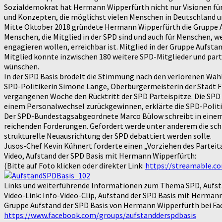
Sozialdemokrat hat Hermann Wipperfürth nicht nur Visionen für
und Konzepten, die möglichst vielen Menschen in Deutschland u
Mitte Oktober 2018 gründete Hermann Wipperfürth die Gruppe Au
Menschen, die Mitglied in der SPD sind und auch für Menschen, w
engagieren wollen, erreichbar ist. Mitglied in der Gruppe Aufst
Mitglied konnte inzwischen 180 weitere SPD-Mitglieder und part
wünschen.
In der SPD Basis brodelt die Stimmung nach den verlorenen Wahl
SPD-Politikerin Simone Lange, Oberbürgermeisterin der Stadt Fl
vergangenen Woche den Rücktritt der SPD Parteispitze. Die SPD 
einem Personalwechsel zurückgewinnen, erklärte die SPD-Politik
Der SPD-Bundestagsabgeordnete Marco Bülow schreibt in einem 
reichenden Forderungen. Gefordert werde unter anderem die schn
strukturelle Neuausrichtung der SPD debattiert werden solle.
Jusos-Chef Kevin Kühnert forderte einen „Vorziehen des Parteita
Video, Aufstand der SPD Basis mit Hermann Wipperfürth:
(Bitte auf Foto klicken oder direkter Link:
https://streamable.
Links und weiterführende Informationen zum Thema SPD, Aufsta
Video-Link: Info-Video-Clip, Aufstand der SPD Basis mit Herman
Gruppe Aufstand der SPD Basis von Hermann Wipperfürth bei Fa
https://www.facebook.com/groups/aufstandderspdbasis