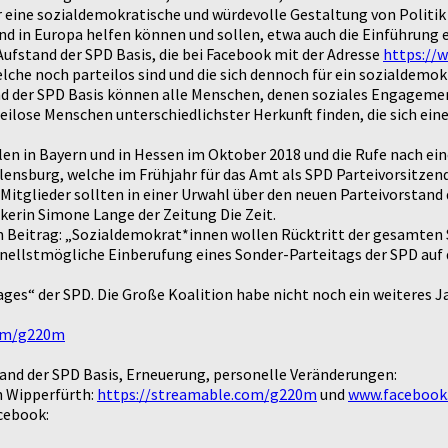
 eine sozialdemokratische und würdevolle Gestaltung von Politik
nd in Europa helfen können und sollen, etwa auch die Einführung
fstand der SPD Basis, die bei Facebook mit der Adresse
https://
elche noch parteilos sind und die sich dennoch für ein sozialdemo
and der SPD Basis können alle Menschen, denen soziales Engagement
eilose Menschen unterschiedlichster Herkunft finden, die sich ei
en in Bayern und in Hessen im Oktober 2018 und die Rufe nach ein
ensburg, welche im Frühjahr für das Amt als SPD Parteivorsitzend
Mitglieder sollten in einer Urwahl über den neuen Parteivorstan
erin Simone Lange der Zeitung Die Zeit.
Beitrag: „Sozialdemokrat*innen wollen Rücktritt der gesamten 
ellstmögliche Einberufung eines Sonder-Parteitags der SPD auf d
ges“ der SPD. Die Große Koalition habe nicht noch ein weiteres J
com/g220m
nd der SPD Basis, Erneuerung, personelle Veränderungen:
n Wipperfürth:
https://streamable.com/g220m
und
www.facebook
cebook: