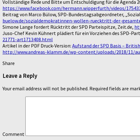
Vollständige Rede und Bitte um Entschuldigung für die Agenda 
https://www.facebook.com/hermann.wipperfurth/videos/17543
Beitrag von Marco Bülow, SPD-Bundestagsabgeordneter, „Sozia
buelow.de/sozialdemokratinnen-wollen-ruecktritt-der-gesa
Simone Lange fordert Rücktritt der SPD Parteispitze, Zeit.de,
ht
Juso-Chef Kevin Kühnert plädiert für ein Vorziehen des SPD-Part
21771-art1713408.html
Artikel in der PDF Druck-Version:
Aufstand der SPD Basis – Briti
http://www.andreas-klamm.de/wp-content/uploads/2018/11/auf
Share
Leave a Reply
Your email address will not be published.
Required fields are ma
Comment