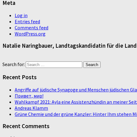
Meta
Log in
Entries feed
Comments feed
WordPress.org
Natalie Naringbauer, Landtagskandidatin für die Lan
Search for:
Recent Posts
Angriffe auf jüdische Synagoge und Menschen jüdischen G
Привет, мир!
Wahlkampf 2021: Ayla eine Assistenzhündin an meiner Sei
Andreas Klamm
Grüne Chemie und der grüne Kanzler: Hinter Ihm stehen Mi
Recent Comments