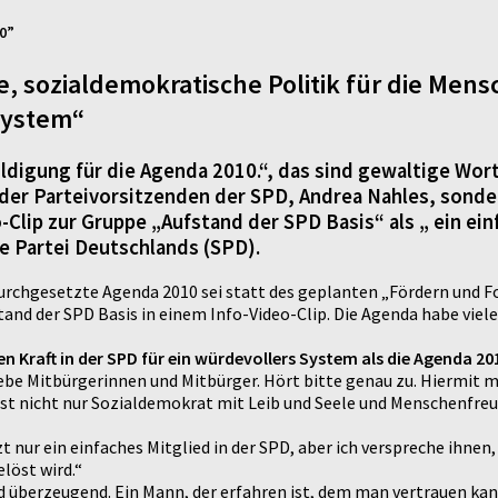
10”
, sozialdemokratische Politik für die Mens
 System“
uldigung für die Agenda 2010.“, das sind gewaltige Wor
der Parteivorsitzenden der SPD, Andrea Nahles, sonde
-Clip zur Gruppe „Aufstand der SPD Basis“ als „ ein ei
e Partei Deutschlands (SPD).
durchgesetzte Agenda 2010 sei statt des geplanten „Fördern und 
tand der SPD Basis in einem Info-Video-Clip. Die Agenda habe vie
 Kraft in der SPD für ein würdevollers System als die Agenda 20
ebe Mitbürgerinnen und Mitbürger. Hört bitte genau zu. Hiermit m
ist nicht nur Sozialdemokrat mit Leib und Seele und Menschenfreu
 nur ein einfaches Mitglied in der SPD, aber ich verspreche ihnen
löst wird.“
berzeugend. Ein Mann, der erfahren ist, dem man vertrauen kann 