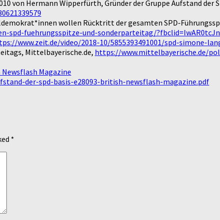
2010 von Hermann Wipperfürth, Gründer der Gruppe Aufstand der S
30621339579
ldemokrat*innen wollen Rücktritt der gesamten SPD-Führungssp
mten-spd-fuehrungsspitze-und-sonderparteitag/?fbclid=IwAR
tps://www.zeit.de/video/2018-10/5855393491001/spd-simone-lange
eitags, Mittelbayerische.de,
https://www.mittelbayerische.de/po
sh Newsflash Magazine
stand-der-spd-basis-e28093-british-newsflash-magazine.pdf
rked
*