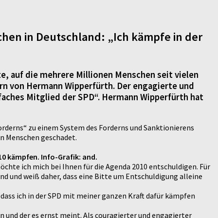
chen in Deutschland: „Ich kämpfe in der
te, auf die mehrere Millionen Menschen seit vielen
rn von Hermann Wipperfürth. Der engagierte und
nfaches Mitglied der SPD“. Hermann Wipperfürth hat
Forderns“ zu einem System des Forderns und Sanktionierens
len Menschen geschadet.
10 kämpfen. Info-Grafik: and.
öchte ich mich bei Ihnen für die Agenda 2010 entschuldigen. Für
nd und weiß daher, dass eine Bitte um Entschuldigung alleine
, dass ich in der SPD mit meiner ganzen Kraft dafür kämpfen
und der es ernst meint. Als couragierter und engagierter