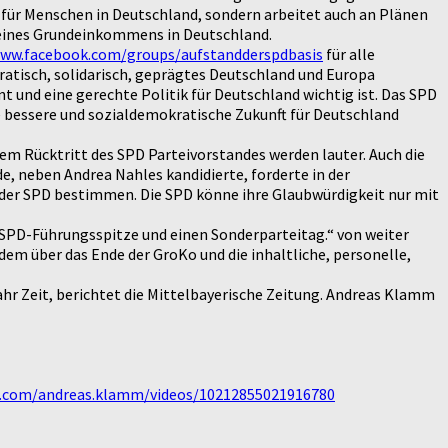
 für Menschen in Deutschland, sondern arbeitet auch an Plänen
 eines Grundeinkommens in Deutschland.
www.facebook.com/groups/aufstandderspdbasis
für alle
kratisch, solidarisch, geprägtes Deutschland und Europa
 und eine gerechte Politik für Deutschland wichtig ist. Das SPD
ne bessere und sozialdemokratische Zukunft für Deutschland
em Rücktritt des SPD Parteivorstandes werden lauter. Auch die
e, neben Andrea Nahles kandidierte, forderte in der
d der SPD bestimmen. Die SPD könne ihre Glaubwürdigkeit nur mit
SPD-Führungsspitze und einen Sonderparteitag.“ von weiter
em über das Ende der GroKo und die inhaltliche, personelle,
ahr Zeit, berichtet die Mittelbayerische Zeitung. Andreas Klamm
.com/andreas.klamm/videos/10212855021916780