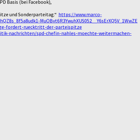
PD Basis (bei Facebook),
itze und Sonderparteitag.“
https://www.marco-
0tcJnhQZ8s_8f5a8udk1-MuOBvt6R3YwuhXUS052__Y6sErXQ5V_1WwZE
-fordert-ruecktritt-der-parteispitze
litik-nachrichten/spd-chefin-nahles-moechte-weitermachen-