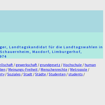
ger, Landtagskandidat für die Landtagswahlen in
t-Schauernheim, Maxdorf, Limburgerhof,
2974
llschaft
/
gewerkschaft
/
grundgesetz
/
Hochschule
/
human
ien
/
Meinungs-Freiheit
/
Menschenrechte
/
Metropole
/
ety
/
Soziales
/
Stadt
/
Städte
/
Studenten
/
students
/