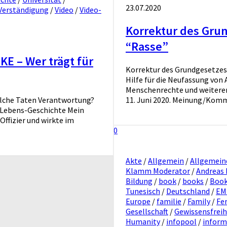
23.07.2020
Verständigung
/
Video
/
Video-
Korrektur des Gru
“Rasse”
E – Wer trägt für
Korrektur des Grundgesetzes
Hilfe für die Neufassung von
Menschenrechte und weiterer 
elche Taten Verantwortung?
11. Juni 2020. Meinung/Komme
n Lebens-Geschichte Mein
Offizier und wirkte im
0
Akte
/
Allgemein
/
Allgemein
Klamm Moderator
/
Andreas
Bildung
/
book
/
books
/
Book
Tunesisch
/
Deutschland
/
EM
Europe
/
familie
/
Family
/
Fe
Gesellschaft
/
Gewissensfreih
Humanity
/
infopool
/
inform