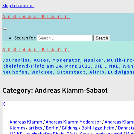
Skip to content
Andreas Klamm
Search for:
Andreas Klamm
Journalist, Autor, Moderator, Musiker, Musik-Pr
Rheinland-Pfalz am 14. März 2021, DIE LINKE, Wa
Neuhofen, Waldsee, Otterstadt, Altrip. Ludwigsha
Category:
Andreas Klamm-Sabaot
0
Andreas Klamm
/
Andreas Klamm Moderator
/
Andreas Kla
Klamm
/
artists
/
Berlin
/
Bildung
/
Böhl-Iggelheim
/
Dannst
LINKE Ludwigshafen Rhein-Pfalz-Kreis
/
Landtagswahl
/
Mut