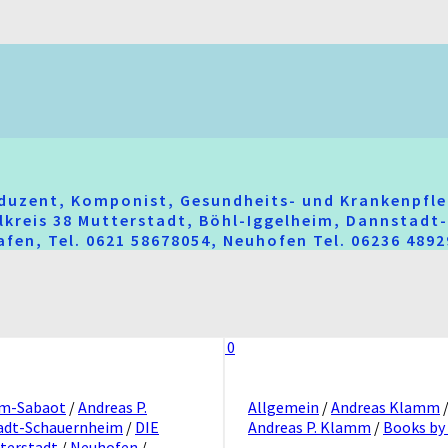
oduzent, Komponist, Gesundheits- und Krankenpfle
hlkreis 38 Mutterstadt, Böhl-Iggelheim, Dannstad
fen, Tel. 0621 58678054, Neuhofen Tel. 06236 489
0
mm-Sabaot
/
Andreas P.
Allgemein
/
Andreas Klamm
adt-Schauernheim
/
DIE
Andreas P. Klamm
/
Books by
terstadt
/
Neuhofen
/