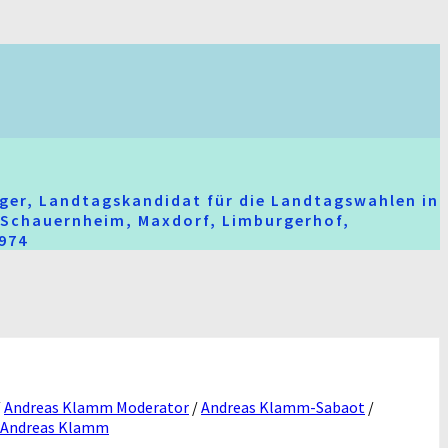
ger, Landtagskandidat für die Landtagswahlen in
t-Schauernheim, Maxdorf, Limburgerhof,
2974
/
Andreas Klamm Moderator
/
Andreas Klamm-Sabaot
/
 Andreas Klamm