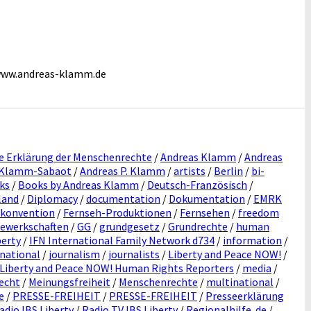
www.andreas-klamm.de
e Erklärung der Menschenrechte
/
Andreas Klamm
/
Andreas
 Klamm-Sabaot
/
Andreas P. Klamm
/
artists
/
Berlin
/
bi-
ks
/
Books by Andreas Klamm
/
Deutsch-Französisch
/
land
/
Diplomacy
/
documentation
/
Dokumentation
/
EMRK
skonvention
/
Fernseh-Produktionen
/
Fernsehen
/
freedom
ewerkschaften
/
GG
/
grundgesetz
/
Grundrechte
/
human
berty
/
IFN International Family Network d734
/
information
/
rnational
/
journalism
/
journalists
/
Liberty and Peace NOW!
/
Liberty and Peace NOW! Human Rights Reporters
/
media
/
echt
/
Meinungsfreiheit
/
Menschenrechte
/
multinational
/
e
/
PRESSE-FREIHEIT
/
PRESSE-FREIHEIT
/
Presseerklärung
adio IBS Liberty
/
Radio TV IBS Liberty
/
Regionalhilfe. de
/