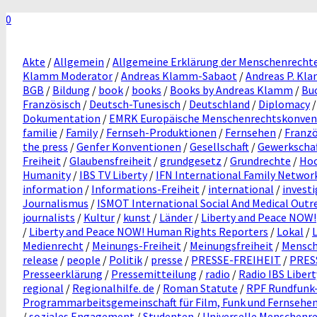
0
Akte
/
Allgemein
/
Allgemeine Erklärung der Menschenrecht
Klamm Moderator
/
Andreas Klamm-Sabaot
/
Andreas P. Kl
BGB
/
Bildung
/
book
/
books
/
Books by Andreas Klamm
/
Bu
Französisch
/
Deutsch-Tunesisch
/
Deutschland
/
Diplomacy
Dokumentation
/
EMRK Europäische Menschenrechtskonven
familie
/
Family
/
Fernseh-Produktionen
/
Fernsehen
/
Franzö
the press
/
Genfer Konventionen
/
Gesellschaft
/
Gewerkscha
Freiheit
/
Glaubensfreiheit
/
grundgesetz
/
Grundrechte
/
Hoc
Humanity
/
IBS TV Liberty
/
IFN International Family Networ
information
/
Informations-Freiheit
/
international
/
invest
Journalismus
/
ISMOT International Social And Medical Out
journalists
/
Kultur
/
kunst
/
Länder
/
Liberty and Peace NOW!
/
Liberty and Peace NOW! Human Rights Reporters
/
Lokal
/
Medienrecht
/
Meinungs-Freiheit
/
Meinungsfreiheit
/
Mensch
release
/
people
/
Politik
/
presse
/
PRESSE-FREIHEIT
/
PRES
Presseerklärung
/
Pressemitteilung
/
radio
/
Radio IBS Libert
regional
/
Regionalhilfe. de
/
Roman Statute
/
RPF Rundfunk-
Programmarbeitsgemeinschaft für Film, Funk und Fernsehe
/
soziales Engagement
/
Studenten
/
Universelle Menschenr