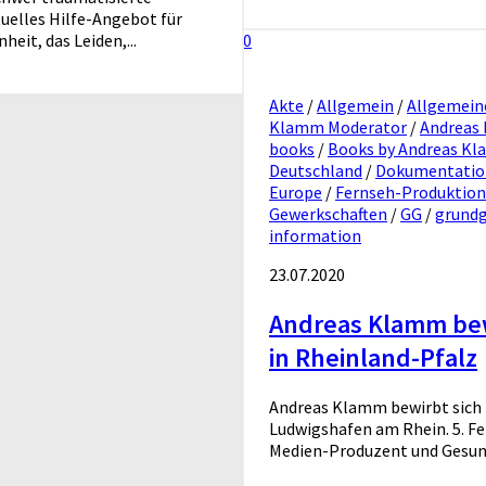
tuelles Hilfe-Angebot für
eit, das Leiden,...
0
Akte
/
Allgemein
/
Allgemein
Klamm Moderator
/
Andreas
books
/
Books by Andreas K
Deutschland
/
Dokumentatio
Europe
/
Fernseh-Produktio
Gewerkschaften
/
GG
/
grund
information
23.07.2020
Andreas Klamm bewi
in Rheinland-Pfalz
Andreas Klamm bewirbt sich f
Ludwigshafen am Rhein. 5. Fe
Medien-Produzent und Gesundh