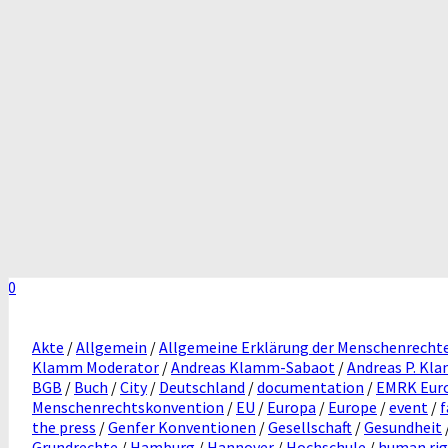
0
Akte
/
Allgemein
/
Allgemeine Erklärung der Menschenrecht
Klamm Moderator
/
Andreas Klamm-Sabaot
/
Andreas P. Kl
BGB
/
Buch
/
City
/
Deutschland
/
documentation
/
EMRK Euro
Menschenrechtskonvention
/
EU
/
Europa
/
Europe
/
event
/
f
the press
/
Genfer Konventionen
/
Gesellschaft
/
Gesundheit
Grundrechte
/
Hamburg
/
Hannover
/
Hochschule
/
human rig