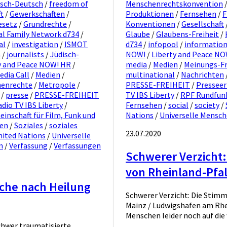
isch-Deutsch
/
freedom of
Menschenrechtskonvention
t
/
Gewerkschaften
/
Produktionen
/
Fernsehen
/
F
esetz
/
Grundrechte
/
Konventionen
/
Gesellschaft
al Family Network d734
/
Glaube
/
Glaubens-Freiheit
/
al
/
investigation
/
ISMOT
d734
/
infopool
/
informatio
m
/
journalists
/
Jüdisch-
NOW!
/
Liberty and Peace N
y and Peace NOW! HR
/
media
/
Medien
/
Meinungs-Fr
edia Call
/
Medien
/
multinational
/
Nachrichten
enrechte
/
Metropole
/
PRESSE-FREIHEIT
/
Presseer
/
presse
/
PRESSE-FREIHEIT
TV IBS Liberty
/
RPF Rundfunk
dio TV IBS Liberty
/
Fernsehen
/
social
/
society
/
nschaft für Film, Funk und
Nations
/
Universelle Mensc
ien
/
Soziales
/
soziales
23.07.2020
nited Nations
/
Universelle
n
/
Verfassung
/
Verfassungen
Schwerer Verzicht:
von Rheinland-Pfal
che nach Heilung
Schwerer Verzicht: Die Stim
Mainz / Ludwigshafen am Rhe
Menschen leider noch auf die 
chwer traumatisierte