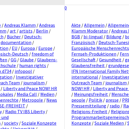
0
e
/
Andreas Klamm
/
Andreas
Akte
/
Allgemein
/
Allgemein
amm
/
art
/
artists
/
Berlin
/
Klamm Moderator
/
Andreas
ch
/
Bücher
/
Deutsch-
BGB
/
bi-lingual
/
Bildung
/
b
/
documentation
/
Französisch
/
Deutsch-Tunes
tion
/
EU
/
Europa
/
Europe
/
Europäische Menschenrecht
sisch-Deutsch
/
freedom of
Fernseh-Produktionen
/
Fern
ften
/
GG
/
Glaube
/
Glaubens-
Gesellschaft
/
Gesundheit
/
g
hschule
/
human rights
/
Glaubensfreiheit
/
grundgese
k d734
/
infopool
/
IFN International Family Ne
igation
/
Investigativer
international
/
Investigative
reach Team
/
journalism
/
Outreach Team
/
journalism
/
Liberty and Peace NOW! HR
NOW! HR
/
Liberty and Peac
Lokales
/
Media Call
/
Medien
/
/
Meinungsfreiheit
/
Mensche
enrechte
/
Metropole
/
News
people
/
Politik
/
presse
/
PR
SE-FREIHEIT
/
Pressemitteilung
/
radio
/
Ra
y
/
Radio TV IBS Liberty
/
Religions-Freiheit
/
Religions
 und
Programmarbeitsgemeinschaf
n
/
society
/
Soziale Konzepte
Konzepte
/
Soziale Medien
/
echte
/
Universität
/