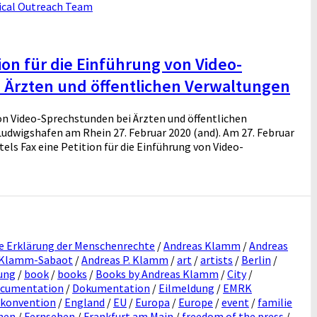
dical Outreach Team
ion für die Einführung von Video-
 Ärzten und öffentlichen Verwaltungen
von Video-Sprechstunden bei Ärzten und öffentlichen
udwigshafen am Rhein 27. Februar 2020 (and). Am 27. Februar
ls Fax eine Petition für die Einführung von Video-
e Erklärung der Menschenrechte
/
Andreas Klamm
/
Andreas
 Klamm-Sabaot
/
Andreas P. Klamm
/
art
/
artists
/
Berlin
/
ung
/
book
/
books
/
Books by Andreas Klamm
/
City
/
cumentation
/
Dokumentation
/
Eilmeldung
/
EMRK
skonvention
/
England
/
EU
/
Europa
/
Europe
/
event
/
familie
nen
/
Fernsehen
/
Frankfurt am Main
/
freedom of the press
/