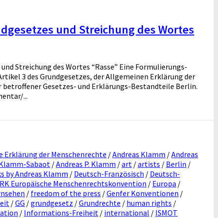
ndgesetzes und Streichung des Wortes
 und Streichung des Wortes “Rasse” Eine Formulierungs-
 Artikel 3 des Grundgesetzes, der Allgemeinen Erklärung der
betroffener Gesetzes- und Erklärungs-Bestandteile Berlin.
ntar/...
e Erklärung der Menschenrechte
/
Andreas Klamm
/
Andreas
 Klamm-Sabaot
/
Andreas P. Klamm
/
art
/
artists
/
Berlin
/
s by Andreas Klamm
/
Deutsch-Französisch
/
Deutsch-
RK Europäische Menschenrechtskonvention
/
Europa
/
rnsehen
/
freedom of the press
/
Genfer Konventionen
/
eit
/
GG
/
grundgesetz
/
Grundrechte
/
human rights
/
ation
/
Informations-Freiheit
/
international
/
ISMOT