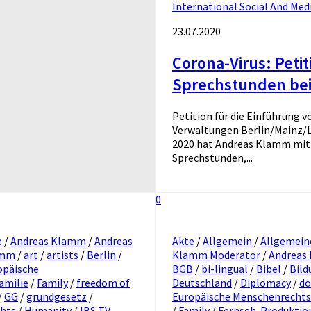
International Social And Me
23.07.2020
Corona-Virus: Petit
Sprechstunden bei
Petition für die Einführung 
Verwaltungen Berlin/Mainz/L
2020 hat Andreas Klamm mitte
Sprechstunden,...
0
e
/
Andreas Klamm
/
Andreas
Akte
/
Allgemein
/
Allgemein
amm
/
art
/
artists
/
Berlin
/
Klamm Moderator
/
Andreas
päische
BGB
/
bi-lingual
/
Bibel
/
Bild
amilie
/
Family
/
freedom of
Deutschland
/
Diplomacy
/
do
/
GG
/
grundgesetz
/
Europäische Menschenrecht
hts
/
Humanity
/
IBS TV
/
Family
/
Fernseh-Produktio