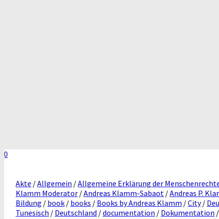
0
Akte
/
Allgemein
/
Allgemeine Erklärung der Menschenrecht
Klamm Moderator
/
Andreas Klamm-Sabaot
/
Andreas P. Kl
Bildung
/
book
/
books
/
Books by Andreas Klamm
/
City
/
Deu
Tunesisch
/
Deutschland
/
documentation
/
Dokumentation