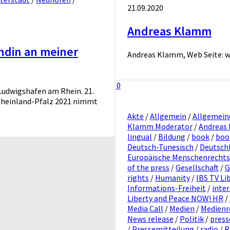
21.09.2020
Andreas Klamm
ndin an meiner
Andreas Klamm, Web Seite: 
0
Ludwigshafen am Rhein. 21.
Rheinland-Pfalz 2021 nimmt
Akte
/
Allgemein
/
Allgemein
Klamm Moderator
/
Andreas
lingual
/
Bildung
/
book
/
boo
Deutsch-Tunesisch
/
Deutsch
Europäische Menschenrecht
of the press
/
Gesellschaft
/
G
rights
/
Humanity
/
IBS TV Li
Informations-Freiheit
/
inte
Liberty and Peace NOW! HR
/
Media Call
/
Medien
/
Medienr
News release
/
Politik
/
press
/
Pressemitteilung
/
radio
/
R