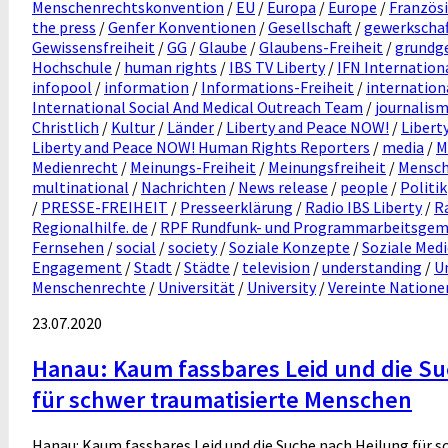
Menschenrechtskonvention
/
EU
/
Europa
/
Europe
/
Französ
the press
/
Genfer Konventionen
/
Gesellschaft
/
gewerkschaf
Gewissensfreiheit
/
GG
/
Glaube
/
Glaubens-Freiheit
/
grundg
Hochschule
/
human rights
/
IBS TV Liberty
/
IFN Internation
infopool
/
information
/
Informations-Freiheit
/
internation
International Social And Medical Outreach Team
/
journalis
Christlich
/
Kultur
/
Länder
/
Liberty and Peace NOW!
/
Libert
Liberty and Peace NOW! Human Rights Reporters
/
media
/
M
Medienrecht
/
Meinungs-Freiheit
/
Meinungsfreiheit
/
Mensch
multinational
/
Nachrichten
/
News release
/
people
/
Politik
/
PRESSE-FREIHEIT
/
Presseerklärung
/
Radio IBS Liberty
/
Ra
Regionalhilfe. de
/
RPF Rundfunk- und Programmarbeitsgemei
Fernsehen
/
social
/
society
/
Soziale Konzepte
/
Soziale Med
Engagement
/
Stadt
/
Städte
/
television
/
understanding
/
U
Menschenrechte
/
Universität
/
University
/
Vereinte Natione
23.07.2020
Hanau: Kaum fassbares Leid und die Su
für schwer traumatisierte Menschen
Hanau: Kaum fassbares Leid und die Suche nach Heilung für s