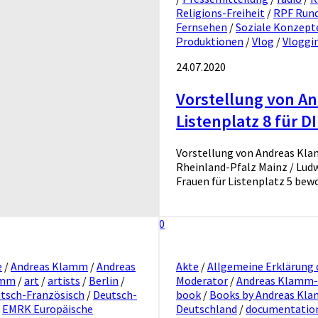
Religions-Freiheit
/
RPF Rund
Fernsehen
/
Soziale Konzept
Produktionen
/
Vlog
/
Vloggi
24.07.2020
Vorstellung von A
Listenplatz 8 für D
Vorstellung von Andreas Klam
Rheinland-Pfalz Mainz / Ludw
Frauen für Listenplatz 5 bewor
0
e
/
Andreas Klamm
/
Andreas
Akte
/
Allgemeine Erklärung
amm
/
art
/
artists
/
Berlin
/
Moderator
/
Andreas Klamm-
tsch-Französisch
/
Deutsch-
book
/
Books by Andreas Kl
/
EMRK Europäische
Deutschland
/
documentatio