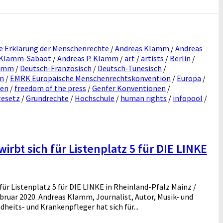
e Erklärung der Menschenrechte
/
Andreas Klamm
/
Andreas
 Klamm-Sabaot
/
Andreas P. Klamm
/
art
/
artists
/
Berlin
/
lamm
/
Deutsch-Französisch
/
Deutsch-Tunesisch
/
n
/
EMRK Europäische Menschenrechtskonvention
/
Europa
/
nen
/
freedom of the press
/
Genfer Konventionen
/
gesetz
/
Grundrechte
/
Hochschule
/
human rights
/
infopool
/
rbt sich für Listenplatz 5 für DIE LINKE
ür Listenplatz 5 für DIE LINKE in Rheinland-Pfalz Mainz /
bruar 2020. Andreas Klamm, Journalist, Autor, Musik- und
eits- und Krankenpfleger hat sich für...