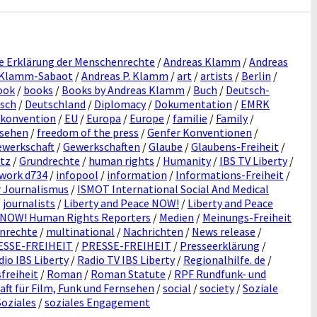
e Erklärung der Menschenrechte
/
Andreas Klamm
/
Andreas
 Klamm-Sabaot
/
Andreas P. Klamm
/
art
/
artists
/
Berlin
/
ook
/
books
/
Books by Andreas Klamm
/
Buch
/
Deutsch-
isch
/
Deutschland
/
Diplomacy
/
Dokumentation
/
EMRK
skonvention
/
EU
/
Europa
/
Europe
/
familie
/
Family
/
sehen
/
freedom of the press
/
Genfer Konventionen
/
ewerkschaft
/
Gewerkschaften
/
Glaube
/
Glaubens-Freiheit
/
tz
/
Grundrechte
/
human rights
/
Humanity
/
IBS TV Liberty
/
twork d734
/
infopool
/
information
/
Informations-Freiheit
/
r Journalismus
/
ISMOT International Social And Medical
/
journalists
/
Liberty and Peace NOW!
/
Liberty and Peace
e NOW! Human Rights Reporters
/
Medien
/
Meinungs-Freiheit
nrechte
/
multinational
/
Nachrichten
/
News release
/
ESSE-FREIHEIT
/
PRESSE-FREIHEIT
/
Presseerklärung
/
dio IBS Liberty
/
Radio TV IBS Liberty
/
Regionalhilfe. de
/
freiheit
/
Roman
/
Roman Statute
/
RPF Rundfunk- und
t für Film, Funk und Fernsehen
/
social
/
society
/
Soziale
Soziales
/
soziales Engagement