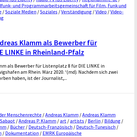
funk- und Programmarbeitsgemeinschaft für Film, Funk und
e
/
Soziale Medien
/
Soziales
/
Verständigung
/
Video
/
Video-
ng
ndreas Klamm als Bewerber für
IE LINKE in Rheinland-Pfalz
m als Bewerber für Listenplatz 8 für DIE LINKE in
igshafen am Rhein. März 2020. ‘(md). Nachdem sich zwei
ben haben, ist der Journalist,...
 der Menschenrechte
/
Andreas Klamm
/
Andreas Klamm
Sabaot
/
Andreas P. Klamm
/
art
/
artists
/
Berlin
/
Bildung
/
amm
/
Bücher
/
Deutsch-Französisch
/
Deutsch-Tunesisch
/
n
/
Dokumentation
/
EMRK Europäische