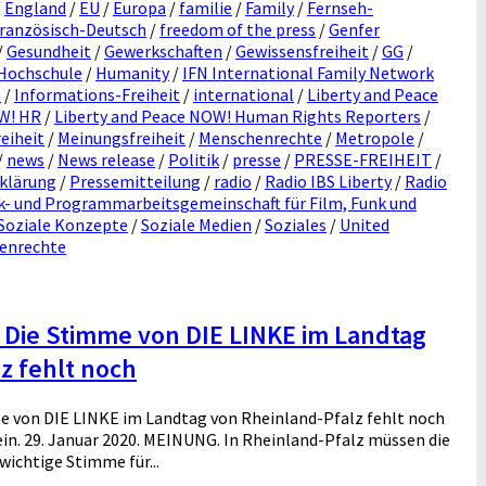
/
England
/
EU
/
Europa
/
familie
/
Family
/
Fernseh-
ranzösisch-Deutsch
/
freedom of the press
/
Genfer
/
Gesundheit
/
Gewerkschaften
/
Gewissensfreiheit
/
GG
/
Hochschule
/
Humanity
/
IFN International Family Network
n
/
Informations-Freiheit
/
international
/
Liberty and Peace
OW! HR
/
Liberty and Peace NOW! Human Rights Reporters
/
eiheit
/
Meinungsfreiheit
/
Menschenrechte
/
Metropole
/
/
news
/
News release
/
Politik
/
presse
/
PRESSE-FREIHEIT
/
klärung
/
Pressemitteilung
/
radio
/
Radio IBS Liberty
/
Radio
- und Programmarbeitsgemeinschaft für Film, Funk und
Soziale Konzepte
/
Soziale Medien
/
Soziales
/
United
henrechte
 Die Stimme von DIE LINKE im Landtag
z fehlt noch
me von DIE LINKE im Landtag von Rheinland-Pfalz fehlt noch
in. 29. Januar 2020. MEINUNG. In Rheinland-Pfalz müssen die
wichtige Stimme für...