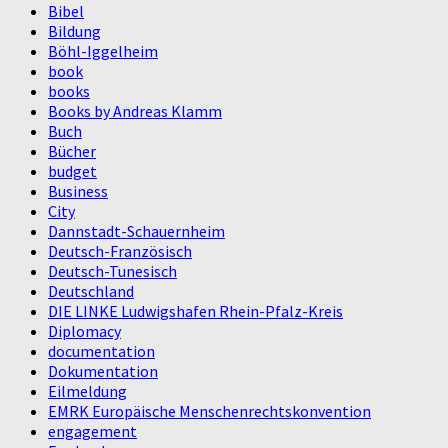
Bibel
Bildung
Böhl-Iggelheim
book
books
Books by Andreas Klamm
Buch
Bücher
budget
Business
City
Dannstadt-Schauernheim
Deutsch-Französisch
Deutsch-Tunesisch
Deutschland
DIE LINKE Ludwigshafen Rhein-Pfalz-Kreis
Diplomacy
documentation
Dokumentation
Eilmeldung
EMRK Europäische Menschenrechtskonvention
engagement