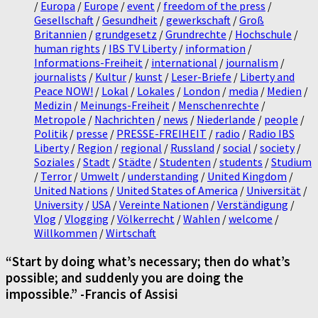
/
Europa
/
Europe
/
event
/
freedom of the press
/
Gesellschaft
/
Gesundheit
/
gewerkschaft
/
Groß
Britannien
/
grundgesetz
/
Grundrechte
/
Hochschule
/
human rights
/
IBS TV Liberty
/
information
/
Informations-Freiheit
/
international
/
journalism
/
journalists
/
Kultur
/
kunst
/
Leser-Briefe
/
Liberty and
Peace NOW!
/
Lokal
/
Lokales
/
London
/
media
/
Medien
/
Medizin
/
Meinungs-Freiheit
/
Menschenrechte
/
Metropole
/
Nachrichten
/
news
/
Niederlande
/
people
/
Politik
/
presse
/
PRESSE-FREIHEIT
/
radio
/
Radio IBS
Liberty
/
Region
/
regional
/
Russland
/
social
/
society
/
Soziales
/
Stadt
/
Städte
/
Studenten
/
students
/
Studium
/
Terror
/
Umwelt
/
understanding
/
United Kingdom
/
United Nations
/
United States of America
/
Universität
/
University
/
USA
/
Vereinte Nationen
/
Verständigung
/
Vlog
/
Vlogging
/
Völkerrecht
/
Wahlen
/
welcome
/
Willkommen
/
Wirtschaft
“Start by doing what’s necessary; then do what’s
possible; and suddenly you are doing the
impossible.” -Francis of Assisi