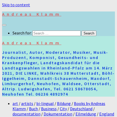
Skip to content
Andreas Klamm
Search for:
Andreas Klamm
Journalist, Autor, Moderator, Musiker, Musik-
Produzent, Komponist, Gesundheits- und
Krankenpfleger, Landtagskandidat für die
Landtagswahlen in Rheinland-Pfalz am 14. März
2021, DIE LINKE, Wahlkreis 38 Mutterstadt, Böhl-
Iggelheim, Dannstadt-Schauernheim, Maxdorf,
Limburgerhof, Neuhofen, Waldsee, Otterstadt,
Altrip. Ludwigshafen, Tel. 0621 58678054,
Neuhofen Tel. 06236 4892974
art
/
artists
/
bi-lingual
/
Bildung
/
Books by Andreas
Klamm
/
Buch
/
Business
/
City
/
Deutschland
/
documentation
/
Dokumentation
/
Eilmeldung
/
England