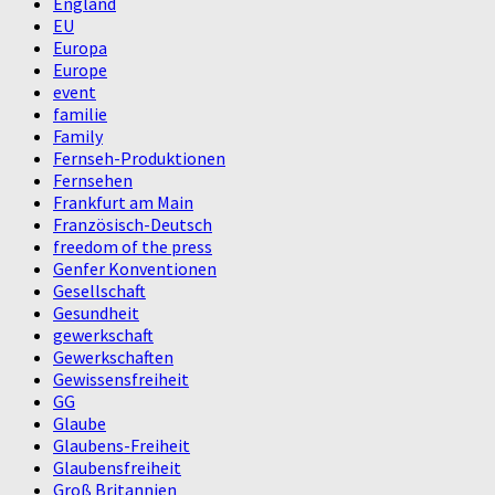
England
EU
Europa
Europe
event
familie
Family
Fernseh-Produktionen
Fernsehen
Frankfurt am Main
Französisch-Deutsch
freedom of the press
Genfer Konventionen
Gesellschaft
Gesundheit
gewerkschaft
Gewerkschaften
Gewissensfreiheit
GG
Glaube
Glaubens-Freiheit
Glaubensfreiheit
Groß Britannien