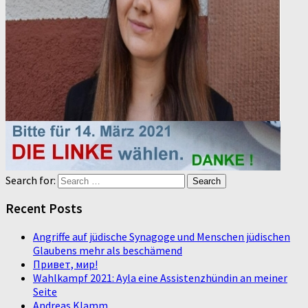
Search for:
Recent Posts
Angriffe auf jüdische Synagoge und Menschen jüdischen
Glaubens mehr als beschämend
Привет, мир!
Wahlkampf 2021: Ayla eine Assistenzhündin an meiner
Seite
Andreas Klamm