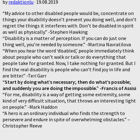
by
redaktionlu
·
19.08.2019
“My advice to other disabled people would be, concentrate on
things your disability doesn’t prevent you doing well, and don’t
regret the things it interferes with. Don’t be disabled in spirit
as well as physically.” -Stephen Hawking
“Disability is a matter of perception. If you can do just one
thing well, you’re needed by someone.” -Martina Navratilova
“When you hear the word ‘disabled,’ people immediately think
about people who can’t walk or talk or do everything that
people take for granted. Now, I take nothing for granted. But I
find the real disability is people who can’t find joy in life and
are bitter.” -Teri Garr
“Start by doing what’s necessary; then do what’s possible;
and suddenly you are doing the impossible.” -Francis of Assisi
“For me, disability is a way of getting some extremity, some
kind of very difficult situation, that throws an interesting light
on people.” -Mark Haddon
“A hero is an ordinary individual who finds the strength to
persevere and endure in spite of overwhelming obstacles.” –
Christopher Reeve