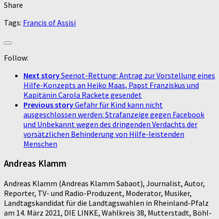
Share
Tags:
Francis of Assisi
Follow:
Next story
Seenot-Rettung: Antrag zur Vorstellung eines
Hilfe-Konzepts an Heiko Maas, Papst Franziskus und
Kapitänin Carola Rackete gesendet
Previous story
Gefahr für Kind kann nicht
ausgeschlossen werden: Strafanzeige gegen Facebook
und Unbekannt wegen des dringenden Verdachts der
vorsätzlichen Behinderung von Hilfe-leistenden
Menschen
Andreas Klamm
Andreas Klamm (Andreas Klamm Sabaot), Journalist, Autor,
Reporter, TV- und Radio-Produzent, Moderator, Musiker,
Landtagskandidat für die Landtagswahlen in Rheinland-Pfalz
am 14. März 2021, DIE LINKE, Wahlkreis 38, Mutterstadt, Böhl-