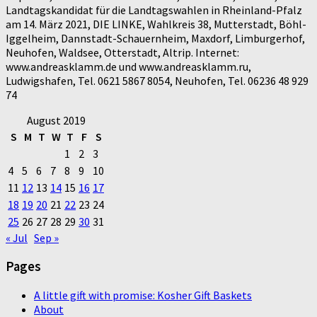
Landtagskandidat für die Landtagswahlen in Rheinland-Pfalz
am 14. März 2021, DIE LINKE, Wahlkreis 38, Mutterstadt, Böhl-
Iggelheim, Dannstadt-Schauernheim, Maxdorf, Limburgerhof,
Neuhofen, Waldsee, Otterstadt, Altrip. Internet:
www.andreasklamm.de und www.andreasklamm.ru,
Ludwigshafen, Tel. 0621 5867 8054, Neuhofen, Tel. 06236 48 929
74
August 2019
S
M
T
W
T
F
S
1
2
3
4
5
6
7
8
9
10
11
12
13
14
15
16
17
18
19
20
21
22
23
24
25
26
27
28
29
30
31
« Jul
Sep »
Pages
A little gift with promise: Kosher Gift Baskets
About