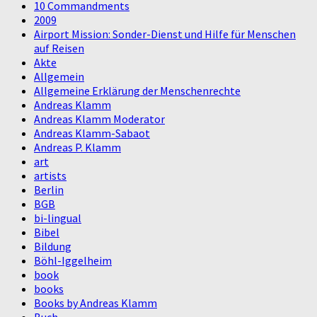
10 Commandments
2009
Airport Mission: Sonder-Dienst und Hilfe für Menschen
auf Reisen
Akte
Allgemein
Allgemeine Erklärung der Menschenrechte
Andreas Klamm
Andreas Klamm Moderator
Andreas Klamm-Sabaot
Andreas P. Klamm
art
artists
Berlin
BGB
bi-lingual
Bibel
Bildung
Böhl-Iggelheim
book
books
Books by Andreas Klamm
Buch