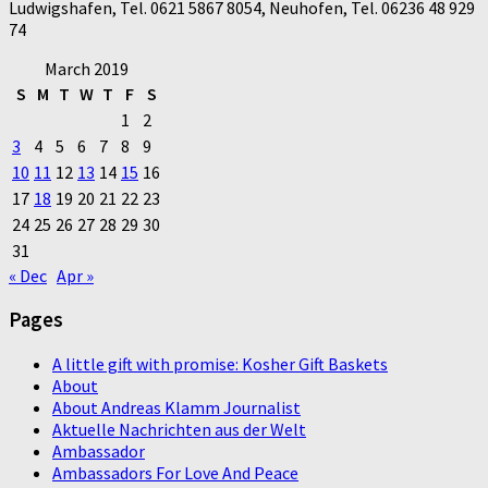
Ludwigshafen, Tel. 0621 5867 8054, Neuhofen, Tel. 06236 48 929
74
March 2019
S
M
T
W
T
F
S
1
2
3
4
5
6
7
8
9
10
11
12
13
14
15
16
17
18
19
20
21
22
23
24
25
26
27
28
29
30
31
« Dec
Apr »
Pages
A little gift with promise: Kosher Gift Baskets
About
About Andreas Klamm Journalist
Aktuelle Nachrichten aus der Welt
Ambassador
Ambassadors For Love And Peace