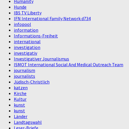
Humanity
Hunde
IBS TV Liberty
IFN International Family Network d734
infopool
information
Informations-Freiheit
international
investigation
investigativ
Investigativer Journalismus
ISMOT International Social And Medical Outreach Team
journalism
journalists
Jüdisch-Christlich
katzen
Kirche
Kultur
kunst
kunst
Länder
Landtagswahl
Leser-Briefe