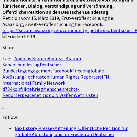
für Frieden, Dialog, Verständigung und Versöhnung,
Öffentliche Petition an den Deutschen Bundestag.
Petition vom 15. März 2019, Erst-Veröffentlichung bei
Avaaz.org, Zweit-Veröffentlichung bei Facebook.
https://secure.avaaz.org/en/community_petitions/Deutscher
Share
Tags:
Andreas Klamm
Andreas Klamm
Sabaot
bundestag
Deutscher
Bundestag
engagement
Facebook
Frieden
globale
Abrüstung
Hochrüsten
Human Rights Reporters
IFN
International Family Network
d734
konflikte
Krieg
Menschenrechts-
Reporter
peace
petition
U.N.
Waffen
Wettrüsten
Follow:
Next story
Presse-Mitteilung: Öffentliche Petition für
globale Abrüstung und für Frieden an Deutscher