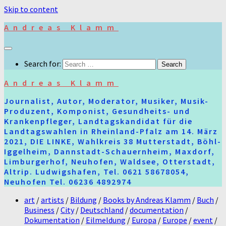
Skip to content
Andreas Klamm
Search for:
Andreas Klamm
Journalist, Autor, Moderator, Musiker, Musik-
Produzent, Komponist, Gesundheits- und
Krankenpfleger, Landtagskandidat für die
Landtagswahlen in Rheinland-Pfalz am 14. März
2021, DIE LINKE, Wahlkreis 38 Mutterstadt, Böhl-
Iggelheim, Dannstadt-Schauernheim, Maxdorf,
Limburgerhof, Neuhofen, Waldsee, Otterstadt,
Altrip. Ludwigshafen, Tel. 0621 58678054,
Neuhofen Tel. 06236 4892974
art
/
artists
/
Bildung
/
Books by Andreas Klamm
/
Buch
/
Business
/
City
/
Deutschland
/
documentation
/
Dokumentation
/
Eilmeldung
/
Europa
/
Europe
/
event
/