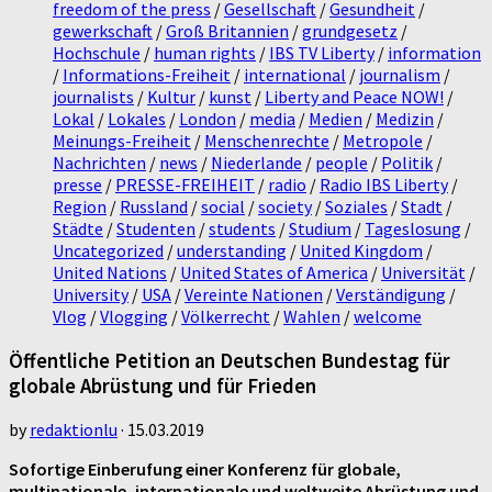
freedom of the press
/
Gesellschaft
/
Gesundheit
/
gewerkschaft
/
Groß Britannien
/
grundgesetz
/
Hochschule
/
human rights
/
IBS TV Liberty
/
information
/
Informations-Freiheit
/
international
/
journalism
/
journalists
/
Kultur
/
kunst
/
Liberty and Peace NOW!
/
Lokal
/
Lokales
/
London
/
media
/
Medien
/
Medizin
/
Meinungs-Freiheit
/
Menschenrechte
/
Metropole
/
Nachrichten
/
news
/
Niederlande
/
people
/
Politik
/
presse
/
PRESSE-FREIHEIT
/
radio
/
Radio IBS Liberty
/
Region
/
Russland
/
social
/
society
/
Soziales
/
Stadt
/
Städte
/
Studenten
/
students
/
Studium
/
Tageslosung
/
Uncategorized
/
understanding
/
United Kingdom
/
United Nations
/
United States of America
/
Universität
/
University
/
USA
/
Vereinte Nationen
/
Verständigung
/
Vlog
/
Vlogging
/
Völkerrecht
/
Wahlen
/
welcome
Öffentliche Petition an Deutschen Bundestag für
globale Abrüstung und für Frieden
by
redaktionlu
·
15.03.2019
Sofortige Einberufung einer Konferenz für globale,
multinationale, internationale und weltweite Abrüstung und