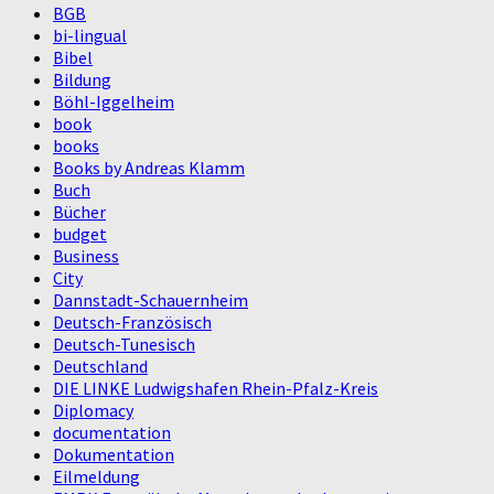
BGB
bi-lingual
Bibel
Bildung
Böhl-Iggelheim
book
books
Books by Andreas Klamm
Buch
Bücher
budget
Business
City
Dannstadt-Schauernheim
Deutsch-Französisch
Deutsch-Tunesisch
Deutschland
DIE LINKE Ludwigshafen Rhein-Pfalz-Kreis
Diplomacy
documentation
Dokumentation
Eilmeldung