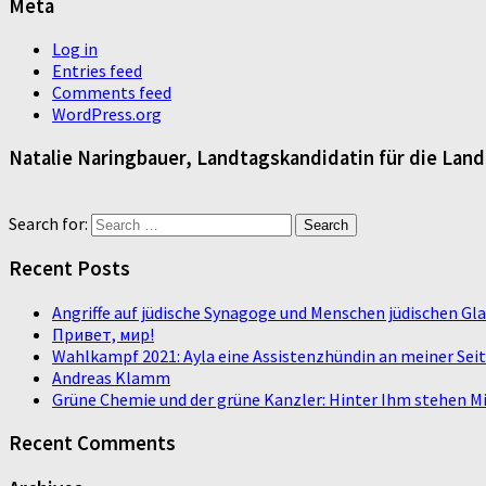
Meta
Log in
Entries feed
Comments feed
WordPress.org
Natalie Naringbauer, Landtagskandidatin für die Lan
Search for:
Recent Posts
Angriffe auf jüdische Synagoge und Menschen jüdischen G
Привет, мир!
Wahlkampf 2021: Ayla eine Assistenzhündin an meiner Sei
Andreas Klamm
Grüne Chemie und der grüne Kanzler: Hinter Ihm stehen Mi
Recent Comments