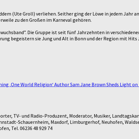
dem (Ute Groll) verliehen. Seither ging der Löwe in jedem Jahr
erweile zu den Großen im Karneval gehören.
achwuchsband”. Die Gruppe ist seit fünf Jahrzehnten in verschie
ung begeistern sie Jung und Alt in Bonn und der Region mit Hits 
ming ‚One World Religion‘ Author Sam Jane Brown Sheds Light on M
rter, TV- und Radio-Produzent, Moderator, Musiker, Landtagskan
annstadt-Schauernheim, Maxdorf, Limburgerhof, Neuhofen, Waldse
en, Tel. 06236 48 929 74