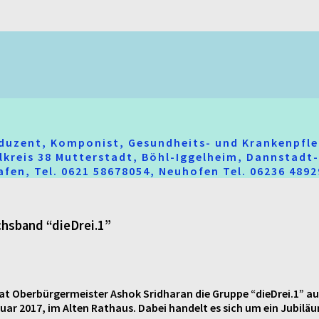
oduzent, Komponist, Gesundheits- und Krankenpfle
hlkreis 38 Mutterstadt, Böhl-Iggelheim, Dannstad
fen, Tel. 0621 58678054, Neuhofen Tel. 06236 489
hsband “dieDrei.1”
hat Oberbürgermeister Ashok Sridharan die Gruppe “dieDrei.1” a
ar 2017, im Alten Rathaus. Dabei handelt es sich um ein Jubiläu