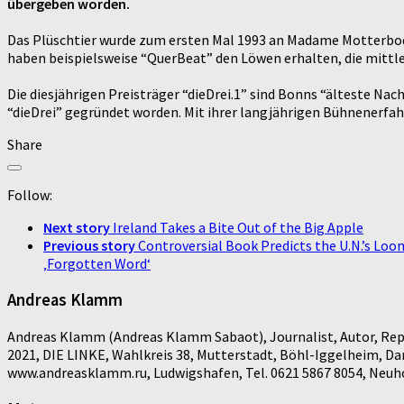
übergeben worden.
Das Plüschtier wurde zum ersten Mal 1993 an Madame Motterbod
haben beispielsweise “QuerBeat” den Löwen erhalten, die mittl
Die diesjährigen Preisträger “dieDrei.1” sind Bonns “älteste N
“dieDrei” gegründet worden. Mit ihrer langjährigen Bühnenerfahr
Share
Follow:
Next story
Ireland Takes a Bite Out of the Big Apple
Previous story
Controversial Book Predicts the U.N.’s Loo
‚Forgotten Word‘
Andreas Klamm
Andreas Klamm (Andreas Klamm Sabaot), Journalist, Autor, Repo
2021, DIE LINKE, Wahlkreis 38, Mutterstadt, Böhl-Iggelheim, D
www.andreasklamm.ru, Ludwigshafen, Tel. 0621 5867 8054, Neuhof