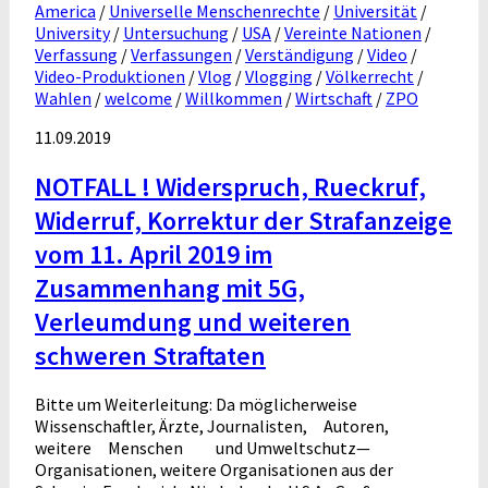
America
/
Universelle Menschenrechte
/
Universität
/
University
/
Untersuchung
/
USA
/
Vereinte Nationen
/
Verfassung
/
Verfassungen
/
Verständigung
/
Video
/
Video-Produktionen
/
Vlog
/
Vlogging
/
Völkerrecht
/
Wahlen
/
welcome
/
Willkommen
/
Wirtschaft
/
ZPO
11.09.2019
NOTFALL ! Widerspruch, Rueckruf,
Widerruf, Korrektur der Strafanzeige
vom 11. April 2019 im
Zusammenhang mit 5G,
Verleumdung und weiteren
schweren Straftaten
Bitte um Weiterleitung: Da möglicherweise
Wissenschaftler, Ärzte, Journalisten, Autoren,
weitere Menschen und Umweltschutz—
Organisationen, weitere Organisationen aus der