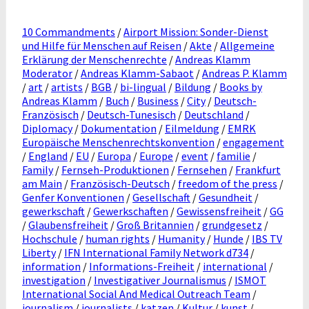
10 Commandments
/
Airport Mission: Sonder-Dienst
und Hilfe für Menschen auf Reisen
/
Akte
/
Allgemeine
Erklärung der Menschenrechte
/
Andreas Klamm
Moderator
/
Andreas Klamm-Sabaot
/
Andreas P. Klamm
/
art
/
artists
/
BGB
/
bi-lingual
/
Bildung
/
Books by
Andreas Klamm
/
Buch
/
Business
/
City
/
Deutsch-
Französisch
/
Deutsch-Tunesisch
/
Deutschland
/
Diplomacy
/
Dokumentation
/
Eilmeldung
/
EMRK
Europäische Menschenrechtskonvention
/
engagement
/
England
/
EU
/
Europa
/
Europe
/
event
/
familie
/
Family
/
Fernseh-Produktionen
/
Fernsehen
/
Frankfurt
am Main
/
Französisch-Deutsch
/
freedom of the press
/
Genfer Konventionen
/
Gesellschaft
/
Gesundheit
/
gewerkschaft
/
Gewerkschaften
/
Gewissensfreiheit
/
GG
/
Glaubensfreiheit
/
Groß Britannien
/
grundgesetz
/
Hochschule
/
human rights
/
Humanity
/
Hunde
/
IBS TV
Liberty
/
IFN International Family Network d734
/
information
/
Informations-Freiheit
/
international
/
investigation
/
Investigativer Journalismus
/
ISMOT
International Social And Medical Outreach Team
/
journalism
/
journalists
/
katzen
/
Kultur
/
kunst
/