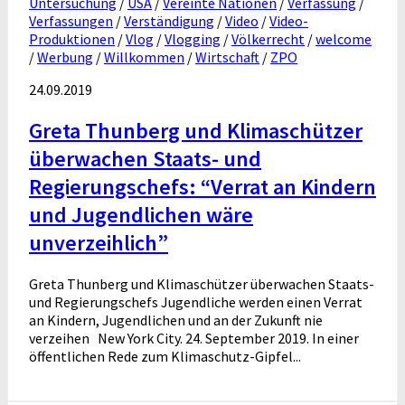
Untersuchung
/
USA
/
Vereinte Nationen
/
Verfassung
/
Verfassungen
/
Verständigung
/
Video
/
Video-
Produktionen
/
Vlog
/
Vlogging
/
Völkerrecht
/
welcome
/
Werbung
/
Willkommen
/
Wirtschaft
/
ZPO
24.09.2019
Greta Thunberg und Klimaschützer
überwachen Staats- und
Regierungschefs: “Verrat an Kindern
und Jugendlichen wäre
unverzeihlich”
Greta Thunberg und Klimaschützer überwachen Staats-
und Regierungschefs Jugendliche werden einen Verrat
an Kindern, Jugendlichen und an der Zukunft nie
verzeihen New York City. 24. September 2019. In einer
öffentlichen Rede zum Klimaschutz-Gipfel...