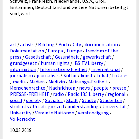
Schweiz, Frankreich, Niederlande, U.S.A., Groß
Britannien, Deutschland und weitere Nationen beteiligt
sind, wird...
art
/
artists
/
Bildung
/
Buch
/
City
/
documentation
/
Dokumentation
/
Europa
/
Europe
/
freedom of the
press
/
Gesellschaft
/
Gesundheit
/
gewerkschaft
/
grundgesetz
/
human rights
/
IBS TV Liberty
/
information
/
Informations-Freiheit
/
international
/
journalism
/
journalists
/
Kultur
/
kunst
/
Lokal
/
Lokales
/
media
/
Medien
/
Medizin
/
Meinungs-Freiheit
/
Menschenrechte
/
Nachrichten
/
news
/
people
/
presse
/
PRESSE-FREIHEIT
/
radio
/
Radio IBS Liberty
/
regional
/
social
/
society
/
Soziales
/
Stadt
/
Städte
/
Studenten
/
students
/
Uncategorized
/
understanding
/
Universität
/
University
/
Vereinte Nationen
/
Verständigung
/
Völkerrecht
10.03.2019