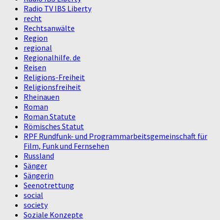
Radio TV IBS Liberty
recht
Rechtsanwälte
Region
regional
Regionalhilfe. de
Reisen
Religions-Freiheit
Religionsfreiheit
Rheinauen
Roman
Roman Statute
Römisches Statut
RPF Rundfunk- und Programmarbeitsgemeinschaft für
Film, Funk und Fernsehen
Russland
Sänger
Sängerin
Seenotrettung
social
society
Soziale Konzepte