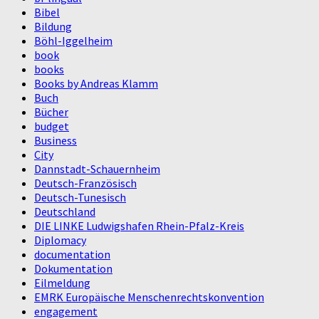
Bibel
Bildung
Böhl-Iggelheim
book
books
Books by Andreas Klamm
Buch
Bücher
budget
Business
City
Dannstadt-Schauernheim
Deutsch-Französisch
Deutsch-Tunesisch
Deutschland
DIE LINKE Ludwigshafen Rhein-Pfalz-Kreis
Diplomacy
documentation
Dokumentation
Eilmeldung
EMRK Europäische Menschenrechtskonvention
engagement