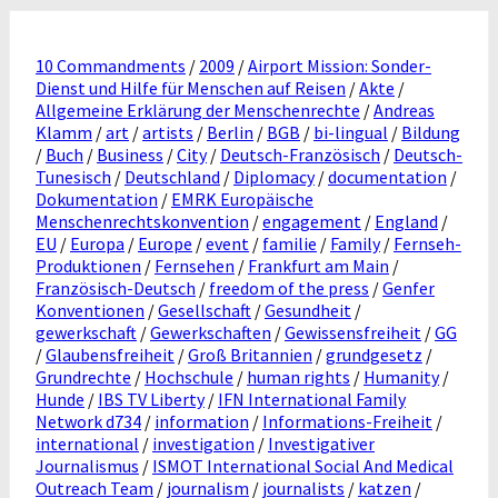
10 Commandments
/
2009
/
Airport Mission: Sonder-
Dienst und Hilfe für Menschen auf Reisen
/
Akte
/
Allgemeine Erklärung der Menschenrechte
/
Andreas
Klamm
/
art
/
artists
/
Berlin
/
BGB
/
bi-lingual
/
Bildung
/
Buch
/
Business
/
City
/
Deutsch-Französisch
/
Deutsch-
Tunesisch
/
Deutschland
/
Diplomacy
/
documentation
/
Dokumentation
/
EMRK Europäische
Menschenrechtskonvention
/
engagement
/
England
/
EU
/
Europa
/
Europe
/
event
/
familie
/
Family
/
Fernseh-
Produktionen
/
Fernsehen
/
Frankfurt am Main
/
Französisch-Deutsch
/
freedom of the press
/
Genfer
Konventionen
/
Gesellschaft
/
Gesundheit
/
gewerkschaft
/
Gewerkschaften
/
Gewissensfreiheit
/
GG
/
Glaubensfreiheit
/
Groß Britannien
/
grundgesetz
/
Grundrechte
/
Hochschule
/
human rights
/
Humanity
/
Hunde
/
IBS TV Liberty
/
IFN International Family
Network d734
/
information
/
Informations-Freiheit
/
international
/
investigation
/
Investigativer
Journalismus
/
ISMOT International Social And Medical
Outreach Team
/
journalism
/
journalists
/
katzen
/