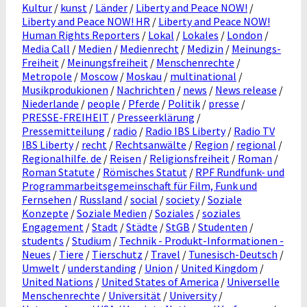
Kultur
/
kunst
/
Länder
/
Liberty and Peace NOW!
/
Liberty and Peace NOW! HR
/
Liberty and Peace NOW!
Human Rights Reporters
/
Lokal
/
Lokales
/
London
/
Media Call
/
Medien
/
Medienrecht
/
Medizin
/
Meinungs-
Freiheit
/
Meinungsfreiheit
/
Menschenrechte
/
Metropole
/
Moscow
/
Moskau
/
multinational
/
Musikprodukionen
/
Nachrichten
/
news
/
News release
/
Niederlande
/
people
/
Pferde
/
Politik
/
presse
/
PRESSE-FREIHEIT
/
Presseerklärung
/
Pressemitteilung
/
radio
/
Radio IBS Liberty
/
Radio TV
IBS Liberty
/
recht
/
Rechtsanwälte
/
Region
/
regional
/
Regionalhilfe. de
/
Reisen
/
Religionsfreiheit
/
Roman
/
Roman Statute
/
Römisches Statut
/
RPF Rundfunk- und
Programmarbeitsgemeinschaft für Film, Funk und
Fernsehen
/
Russland
/
social
/
society
/
Soziale
Konzepte
/
Soziale Medien
/
Soziales
/
soziales
Engagement
/
Stadt
/
Städte
/
StGB
/
Studenten
/
students
/
Studium
/
Technik - Produkt-Informationen -
Neues
/
Tiere
/
Tierschutz
/
Travel
/
Tunesisch-Deutsch
/
Umwelt
/
understanding
/
Union
/
United Kingdom
/
United Nations
/
United States of America
/
Universelle
Menschenrechte
/
Universität
/
University
/