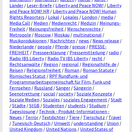
Länder
/
Leser-Briefe
/
Liberty and Peace NOW!
/
Liberty
and Peace NOW! HR
/
Liberty and Peace NOW! Human
Rights Reporters
/
Lokal
/
Lokales
/
London
/
media
/
Media Call
/
Medien
/
Medienrecht
/
Medizin
/
Meinungs-
Freiheit
/
Meinungsfreiheit
/
Menschenrechte
/
Metropole
/
Moscow
/
Moskau
/
multinational
/
Musikprodukionen
/
Nachrichten
/
news
/
News release
/
Niederlande
/
people
/
Pferde
/
presse
/
PRESSE-
FREIHEIT
/
Presseerklärung
/
Pressemitteilung
/
radio
/
Radio IBS Liberty
/
Radio TV IBS Liberty
/
recht
/
Rechtsanwälte
/
Region
/
regional
/
Regionalhilfe. de
/
Reisen
/
Religionsfreiheit
/
Roman
/
Roman Statute
/
Römisches Statut
/
RPF Rundfunk- und
Programmarbeitsgemeinschaft für Film, Funk und
Fernsehen
/
Russland
/
Sänger
/
Sängerin
/
Seenotrettung
/
social
/
society
/
Soziale Konzepte
/
Soziale Medien
/
Soziales
/
soziales Engagement
/
Stadt
/
Städte
/
StGB
/
Studenten
/
students
/
Studium
/
Tageslosung
/
Technik - Produkt-Informationen -
Neues
/
Terror
/
Textdichter
/
Tiere
/
Tierschutz
/
Travel
/
Tunesisch-Deutsch
/
Umwelt
/
understanding
/
Union
/
United Kingdom
/
United Nations
/
United States of