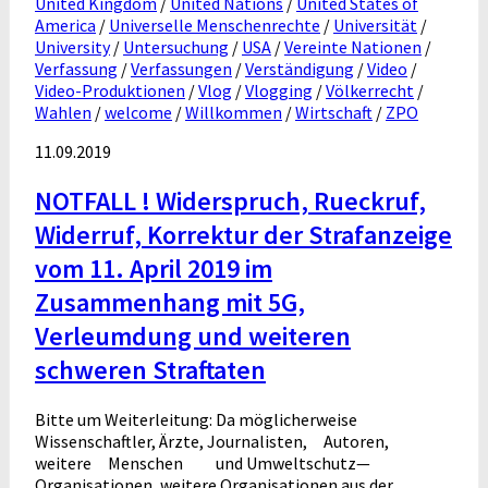
United Kingdom
/
United Nations
/
United States of
America
/
Universelle Menschenrechte
/
Universität
/
University
/
Untersuchung
/
USA
/
Vereinte Nationen
/
Verfassung
/
Verfassungen
/
Verständigung
/
Video
/
Video-Produktionen
/
Vlog
/
Vlogging
/
Völkerrecht
/
Wahlen
/
welcome
/
Willkommen
/
Wirtschaft
/
ZPO
11.09.2019
NOTFALL ! Widerspruch, Rueckruf,
Widerruf, Korrektur der Strafanzeige
vom 11. April 2019 im
Zusammenhang mit 5G,
Verleumdung und weiteren
schweren Straftaten
Bitte um Weiterleitung: Da möglicherweise
Wissenschaftler, Ärzte, Journalisten, Autoren,
weitere Menschen und Umweltschutz—
Organisationen, weitere Organisationen aus der