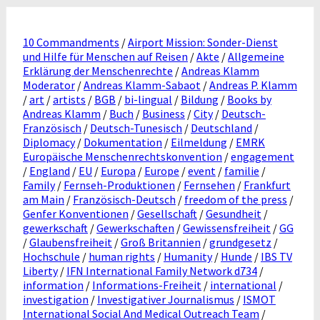
10 Commandments
/
Airport Mission: Sonder-Dienst
und Hilfe für Menschen auf Reisen
/
Akte
/
Allgemeine
Erklärung der Menschenrechte
/
Andreas Klamm
Moderator
/
Andreas Klamm-Sabaot
/
Andreas P. Klamm
/
art
/
artists
/
BGB
/
bi-lingual
/
Bildung
/
Books by
Andreas Klamm
/
Buch
/
Business
/
City
/
Deutsch-
Französisch
/
Deutsch-Tunesisch
/
Deutschland
/
Diplomacy
/
Dokumentation
/
Eilmeldung
/
EMRK
Europäische Menschenrechtskonvention
/
engagement
/
England
/
EU
/
Europa
/
Europe
/
event
/
familie
/
Family
/
Fernseh-Produktionen
/
Fernsehen
/
Frankfurt
am Main
/
Französisch-Deutsch
/
freedom of the press
/
Genfer Konventionen
/
Gesellschaft
/
Gesundheit
/
gewerkschaft
/
Gewerkschaften
/
Gewissensfreiheit
/
GG
/
Glaubensfreiheit
/
Groß Britannien
/
grundgesetz
/
Hochschule
/
human rights
/
Humanity
/
Hunde
/
IBS TV
Liberty
/
IFN International Family Network d734
/
information
/
Informations-Freiheit
/
international
/
investigation
/
Investigativer Journalismus
/
ISMOT
International Social And Medical Outreach Team
/