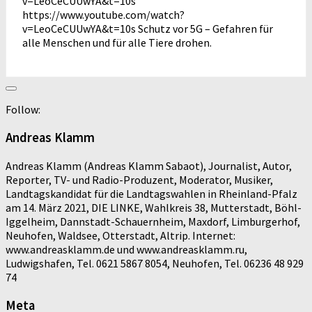
v=LeoCeCUUwYA&t=10s
https://www.youtube.com/watch?
v=LeoCeCUUwYA&t=10s Schutz vor 5G – Gefahren für
alle Menschen und für alle Tiere drohen.
Follow:
Andreas Klamm
Andreas Klamm (Andreas Klamm Sabaot), Journalist, Autor,
Reporter, TV- und Radio-Produzent, Moderator, Musiker,
Landtagskandidat für die Landtagswahlen in Rheinland-Pfalz
am 14. März 2021, DIE LINKE, Wahlkreis 38, Mutterstadt, Böhl-
Iggelheim, Dannstadt-Schauernheim, Maxdorf, Limburgerhof,
Neuhofen, Waldsee, Otterstadt, Altrip. Internet:
www.andreasklamm.de und www.andreasklamm.ru,
Ludwigshafen, Tel. 0621 5867 8054, Neuhofen, Tel. 06236 48 929
74
Meta