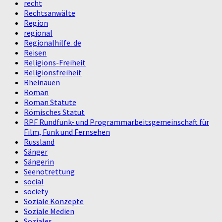
recht
Rechtsanwälte
Region
regional
Regionalhilfe. de
Reisen
Religions-Freiheit
Religionsfreiheit
Rheinauen
Roman
Roman Statute
Römisches Statut
RPF Rundfunk- und Programmarbeitsgemeinschaft für
Film, Funk und Fernsehen
Russland
Sänger
Sängerin
Seenotrettung
social
society
Soziale Konzepte
Soziale Medien
Soziales