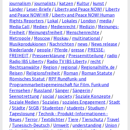
journalism
/
journalists
/
katzen
/
Kultur
/
kunst
/
Länder
/
Leser-Briefe
/
Liberty and Peace NOW!
/
Liberty
and Peace NOW! HR
/
Liberty and Peace NOW! Human
Rights Reporters
/
Lokal
/
Lokales
/
London
/
media
/
Media Call
/
Medien
/
Medienrecht
/
Medizin
/
Meinungs-
Freiheit
/
Meinungsfreiheit
/
Menschenrechte
/
Metropole
/
Moscow
/
Moskau
/
multinational
/
Musikprodukionen
/
Nachrichten
/
news
/
News release
/
Niederlande
/
people
/
Pferde
/
presse
/
PRESSE-
FREIHEIT
/
Presseerklärung
/
Pressemitteilung
/
radio
/
Radio IBS Liberty
/
Radio TV IBS Liberty
/
recht
/
Rechtsanwälte
/
Region
/
regional
/
Regionalhilfe. de
/
Reisen
/
Religionsfreiheit
/
Roman
/
Roman Statute
/
Römisches Statut
/
RPF Rundfunk- und
Programmarbeitsgemeinschaft für Film, Funk und
Fernsehen
/
Russland
/
Sänger
/
Sängerin
/
Seenotrettung
/
social
/
society
/
Soziale Konzepte
/
Soziale Medien
/
Soziales
/
soziales Engagement
/
Stadt
/
Städte
/
StGB
/
Studenten
/
students
/
Studium
/
Tageslosung
/
Technik - Produkt-Informationen -
Neues
/
Terror
/
Textdichter
/
Tiere
/
Tierschutz
/
Travel
/
Tunesisch-Deutsch
/
Umwelt
/
understanding
/
Union
/