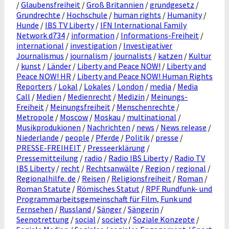
/
Glaubensfreiheit
/
Groß Britannien
/
grundgesetz
/
Grundrechte
/
Hochschule
/
human rights
/
Humanity
/
Hunde
/
IBS TV Liberty
/
IFN International Family
Network d734
/
information
/
Informations-Freiheit
/
international
/
investigation
/
Investigativer
Journalismus
/
journalism
/
journalists
/
katzen
/
Kultur
/
kunst
/
Länder
/
Liberty and Peace NOW!
/
Liberty and
Peace NOW! HR
/
Liberty and Peace NOW! Human Rights
Reporters
/
Lokal
/
Lokales
/
London
/
media
/
Media
Call
/
Medien
/
Medienrecht
/
Medizin
/
Meinungs-
Freiheit
/
Meinungsfreiheit
/
Menschenrechte
/
Metropole
/
Moscow
/
Moskau
/
multinational
/
Musikprodukionen
/
Nachrichten
/
news
/
News release
/
Niederlande
/
people
/
Pferde
/
Politik
/
presse
/
PRESSE-FREIHEIT
/
Presseerklärung
/
Pressemitteilung
/
radio
/
Radio IBS Liberty
/
Radio TV
IBS Liberty
/
recht
/
Rechtsanwälte
/
Region
/
regional
/
Regionalhilfe. de
/
Reisen
/
Religionsfreiheit
/
Roman
/
Roman Statute
/
Römisches Statut
/
RPF Rundfunk- und
Programmarbeitsgemeinschaft für Film, Funk und
Fernsehen
/
Russland
/
Sänger
/
Sängerin
/
Seenotrettung
/
social
/
society
/
Soziale Konzepte
/