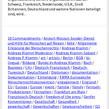
Schweiz, Frankreich, Niederlande, U.S.A., Groß
Britannien, Deutschland und weitere Nationen beteiligt
sind, wird...
10 Commandments
/
Airport Mission: Sonder-Dienst
und Hilfe für Menschen auf Reisen
/
Akte
/
Allgemeine
Erklärung der Menschenrechte
/
Andreas Klamm
/
Andreas Klamm Moderator
/
Andreas Klamm-Sabaot
/
Andreas P. Klamm
/
art
/
artists
/
Berlin
/
BGB
/
bi-
lingual
/
Bildung
/
Books by Andreas Klamm
/
Buch
/
Business
/
City
/
Deutsch-Französisch
/
Deutsch-
Tunesisch
/
Deutschland
/
Diplomacy
/
documentation
/
Dokumentation
/
Eilmeldung
/
EMRK Europäische
Menschenrechtskonvention
/
engagement
/
England
/
EU
/
Europa
/
Europe
/
event
/
familie
/
Family
/
Fernseh-
Produktionen
/
Fernsehen
/
Frankfurt am Main
/
Französisch-Deutsch
/
freedom of the press
/
Genfer
Konventionen
/
Gesellschaft
/
Gesundheit
/
gewerkschaft
/
Gewerkschaften
/
Gewissensfreiheit
/
GG