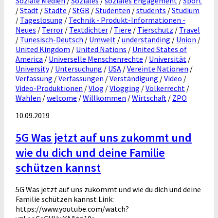
Soziale Medien
/
Soziales
/
soziales Engagement
/
Sport
/
Stadt
/
Städte
/
StGB
/
Studenten
/
students
/
Studium
/
Tageslosung
/
Technik - Produkt-Informationen -
Neues
/
Terror
/
Textdichter
/
Tiere
/
Tierschutz
/
Travel
/
Tunesisch-Deutsch
/
Umwelt
/
understanding
/
Union
/
United Kingdom
/
United Nations
/
United States of
America
/
Universelle Menschenrechte
/
Universität
/
University
/
Untersuchung
/
USA
/
Vereinte Nationen
/
Verfassung
/
Verfassungen
/
Verständigung
/
Video
/
Video-Produktionen
/
Vlog
/
Vlogging
/
Völkerrecht
/
Wahlen
/
welcome
/
Willkommen
/
Wirtschaft
/
ZPO
10.09.2019
5G Was jetzt auf uns zukommt und
wie du dich und deine Familie
schützen kannst
5G Was jetzt auf uns zukommt und wie du dich und deine
Familie schützen kannst Link:
https://www.youtube.com/watch?