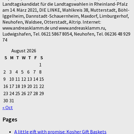
Landtagskandidat für die Landtagswahlen in Rheinland-Pfalz
am 14. März 2021, DIE LINKE, Wahlkreis 38, Mutterstadt, Böhl-
Iggelheim, Dannstadt-Schauernheim, Maxdorf, Limburgerhof,
Neuhofen, Waldsee, Otterstadt, Altrip. Internet:
www.andreasklamm.de und www.andreasklamm.ru,
Ludwigshafen, Tel. 0621 5867 8054, Neuhofen, Tel. 06236 48 929
74
August 2026
S
M
T
W
T
F
S
1
2
3
4
5
6
7
8
9
10
11
12
13
14
15
16
17
18
19
20
21
22
23
24
25
26
27
28
29
30
31
« Oct
Pages
A little gift with promise: Kosher Gift Baskets