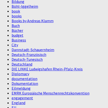
Bildung
Böhl-Iggelheim
book
books
Books by Andreas Klamm
Buch
Bücher
budget
Business
City
Dannstadt-Schauernheim
Deutsch-Französisch
Deutsch-Tunesisch
Deutschland
DIE LINKE Ludwigshafen Rhein-Pfalz-Kreis
Diplomacy
documentation
Dokumentation
Eilmeldung
EMRK Europäische Menschenrechtskonvention
engagement
England
EU