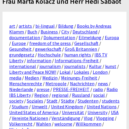
Frau Marta Kolacz und Herr Hedi Sabaot
art
/
artists
/
bi-lingual
/
Bildung
/
Books by Andreas
Klamm
/
Buch
/
Business
/
City
/
Deutschland
/
documentation
/
Dokumentation
/
Eilmeldung
/
Europa
/
Europe
/
freedom of the press
/
Gesellschaft
/
Gesundheit
/
gewerkschaft
/
Groß Britannien
/
grundgesetz
/
Hochschule
/
human rights
/
IBS TV
Liberty
/
information
/
Informations-Freiheit
/
international
/
journalism
/
journalists
/
Kultur
/
kunst
/
Liberty and Peace NOW!
/
Lokal
/
Lokales
/
London
/
media
/
Medien
/
Medizin
/
Meinungs-Freiheit
/
Menschenrechte
/
Metropole
/
Nachrichten
/
news
/
Niederlande
/
presse
/
PRESSE-FREIHEIT
/
radio
/
Radio
IBS Liberty
/
Region
/
regional
/
Russland
/
social
/
society
/
Soziales
/
Stadt
/
Städte
/
Studenten
/
students
/
Studium
/
Umwelt
/
United Kingdom
/
United Nations
/
United States of America
/
Universität
/
University
/
USA
/
Vereinte Nationen
/
Verständigung
/
Vlog
/
Vlogging
/
Völkerrecht
/
Wahlen
/
welcome
/
Willkommen
/