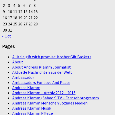
2
3
4
5
6
7
8
9
10
11
12
13
14
15
16
17
18
19
20
21
22
23
24
25
26
27
28
29
30
31
« Oct
Pages
A little gift with promise: Kosher Gift Baskets
About
About Andreas Klamm Journalist
Aktuelle Nachrichten aus der Welt
Ambassador
Ambassadors For Love And Peace
Andreas Klamm
Andreas Klamm – Archiv 2012 – 2015
Andreas Klamm (Sabaot) TV – Fernsehprogramm
Andreas Klamm Menschen Soziales Medien
Andreas Klamm Musik
Andreas Klamm Pflege