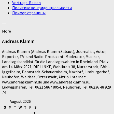
Vortrags-Reisen
Политика конфиденциальности
Пример страницы
More
Andreas Klamm
Andreas Klamm (Andreas Klamm Sabaot), Journalist, Autor,
Reporter, TV- und Radio-Produzent, Moderator, Musiker,
Landtagskandidat für die Landtagswahlen in Rheinland-Pfalz
am 14. März 2021, DIE LINKE, Wahlkreis 38, Mutterstadt, Böhl-
Iggelheim, Dannstadt-Schauernheim, Maxdorf, Limburgerhof,
Neuhofen, Waldsee, Otterstadt, Altrip. Internet:
www.andreasklamm.de und www.andreasklamm.ru,
Ludwigshafen, Tel. 0621 5867 8054, Neuhofen, Tel. 06236 48 929
74
August 2026
S
M
T
W
T
F
S
1