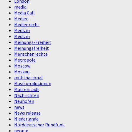
London
media
Media Call
Medien
Medienrecht
Medizin
Medizin
Meinungs-Freiheit
Meinungsfreiheit
Menschenrechte
Metropole
Moscow
Moskau
multinational
Musikprodukionen
Mutterstadt
Nachrichten
Neuhofen
news
News release
Niederlande
Norddeutscher Rundfunk
people