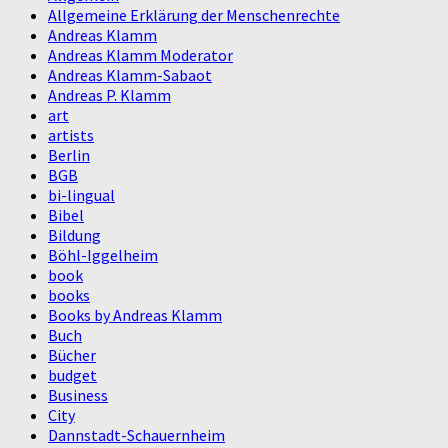
Allgemeine Erklärung der Menschenrechte
Andreas Klamm
Andreas Klamm Moderator
Andreas Klamm-Sabaot
Andreas P. Klamm
art
artists
Berlin
BGB
bi-lingual
Bibel
Bildung
Böhl-Iggelheim
book
books
Books by Andreas Klamm
Buch
Bücher
budget
Business
City
Dannstadt-Schauernheim