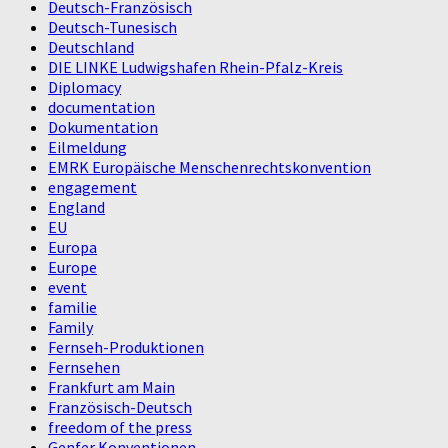
Deutsch-Französisch
Deutsch-Tunesisch
Deutschland
DIE LINKE Ludwigshafen Rhein-Pfalz-Kreis
Diplomacy
documentation
Dokumentation
Eilmeldung
EMRK Europäische Menschenrechtskonvention
engagement
England
EU
Europa
Europe
event
familie
Family
Fernseh-Produktionen
Fernsehen
Frankfurt am Main
Französisch-Deutsch
freedom of the press
Genfer Konventionen