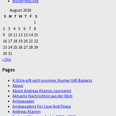
WordPress.org
August 2026
S
M
T
W
T
F
S
1
2
3
4
5
6
7
8
9
10
11
12
13
14
15
16
17
18
19
20
21
22
23
24
25
26
27
28
29
30
31
« Oct
Pages
A little gift with promise: Kosher Gift Baskets
About
About Andreas Klamm Journalist
Aktuelle Nachrichten aus der Welt
Ambassador
Ambassadors For Love And Peace
Andreas Klamm