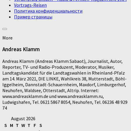
Vortrags-Reisen
Политика конфиденциальности
Пример страницы
More
Andreas Klamm
Andreas Klamm (Andreas Klamm Sabaot), Journalist, Autor,
Reporter, TV- und Radio-Produzent, Moderator, Musiker,
Landtagskandidat für die Landtagswahlen in Rheinland-Pfalz
am 14. März 2021, DIE LINKE, Wahlkreis 38, Mutterstadt, Böhl-
Iggelheim, Dannstadt-Schauernheim, Maxdorf, Limburgerhof,
Neuhofen, Waldsee, Otterstadt, Altrip. Internet:
www.andreasklamm.de und www.andreasklamm.ru,
Ludwigshafen, Tel. 0621 5867 8054, Neuhofen, Tel. 06236 48 929
74
August 2026
S
M
T
W
T
F
S