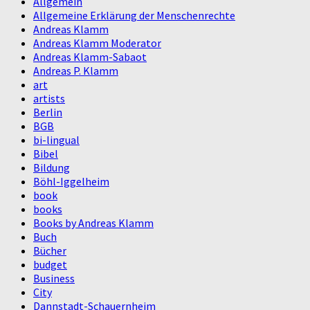
Allgemein
Allgemeine Erklärung der Menschenrechte
Andreas Klamm
Andreas Klamm Moderator
Andreas Klamm-Sabaot
Andreas P. Klamm
art
artists
Berlin
BGB
bi-lingual
Bibel
Bildung
Böhl-Iggelheim
book
books
Books by Andreas Klamm
Buch
Bücher
budget
Business
City
Dannstadt-Schauernheim