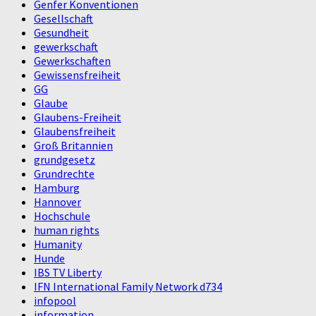
Genfer Konventionen
Gesellschaft
Gesundheit
gewerkschaft
Gewerkschaften
Gewissensfreiheit
GG
Glaube
Glaubens-Freiheit
Glaubensfreiheit
Groß Britannien
grundgesetz
Grundrechte
Hamburg
Hannover
Hochschule
human rights
Humanity
Hunde
IBS TV Liberty
IFN International Family Network d734
infopool
information