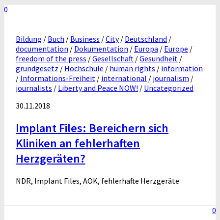
0
Bildung
/
Buch
/
Business
/
City
/
Deutschland
/
documentation
/
Dokumentation
/
Europa
/
Europe
/
freedom of the press
/
Gesellschaft
/
Gesundheit
/
grundgesetz
/
Hochschule
/
human rights
/
information
/
Informations-Freiheit
/
international
/
journalism
/
journalists
/
Liberty and Peace NOW!
/
Uncategorized
30.11.2018
Implant Files: Bereichern sich
Kliniken an fehlerhaften
Herzgeräten?
NDR, Implant Files, AOK, fehlerhafte Herzgeräte
0