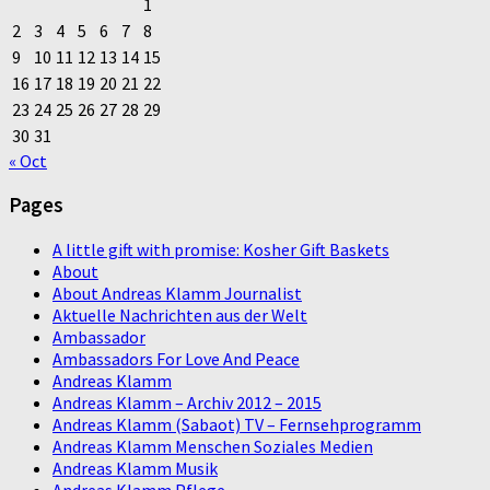
1
2
3
4
5
6
7
8
9
10
11
12
13
14
15
16
17
18
19
20
21
22
23
24
25
26
27
28
29
30
31
« Oct
Pages
A little gift with promise: Kosher Gift Baskets
About
About Andreas Klamm Journalist
Aktuelle Nachrichten aus der Welt
Ambassador
Ambassadors For Love And Peace
Andreas Klamm
Andreas Klamm – Archiv 2012 – 2015
Andreas Klamm (Sabaot) TV – Fernsehprogramm
Andreas Klamm Menschen Soziales Medien
Andreas Klamm Musik
Andreas Klamm Pflege