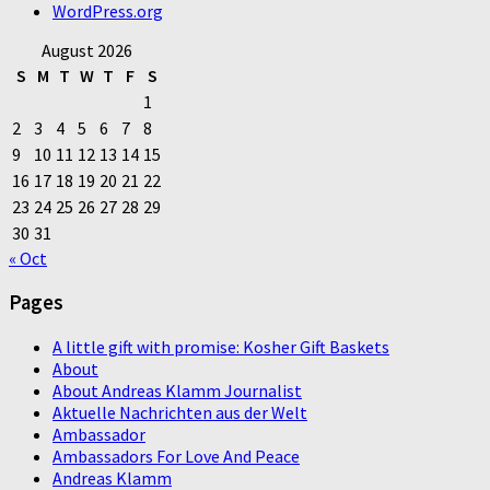
WordPress.org
August 2026
S
M
T
W
T
F
S
1
2
3
4
5
6
7
8
9
10
11
12
13
14
15
16
17
18
19
20
21
22
23
24
25
26
27
28
29
30
31
« Oct
Pages
A little gift with promise: Kosher Gift Baskets
About
About Andreas Klamm Journalist
Aktuelle Nachrichten aus der Welt
Ambassador
Ambassadors For Love And Peace
Andreas Klamm