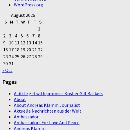
WordPress.org
August 2026
S
M
T
W
T
F
S
1
2
3
4
5
6
7
8
9
10
11
12
13
14
15
16
17
18
19
20
21
22
23
24
25
26
27
28
29
30
31
« Oct
Pages
A little gift with promise: Kosher Gift Baskets
About
About Andreas Klamm Journalist
Aktuelle Nachrichten aus der Welt
Ambassador
Ambassadors For Love And Peace
Andreas Klamm