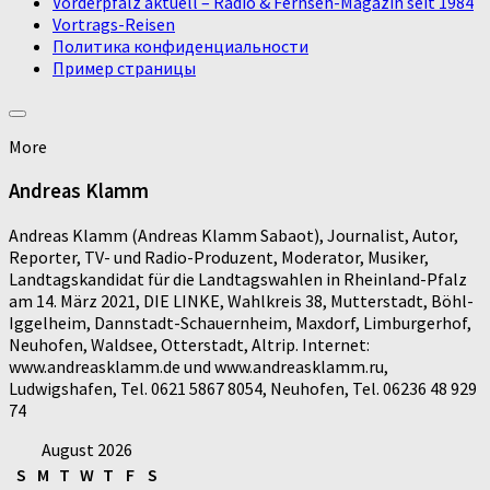
Vorderpfalz aktuell – Radio & Fernseh-Magazin seit 1984
Vortrags-Reisen
Политика конфиденциальности
Пример страницы
More
Andreas Klamm
Andreas Klamm (Andreas Klamm Sabaot), Journalist, Autor,
Reporter, TV- und Radio-Produzent, Moderator, Musiker,
Landtagskandidat für die Landtagswahlen in Rheinland-Pfalz
am 14. März 2021, DIE LINKE, Wahlkreis 38, Mutterstadt, Böhl-
Iggelheim, Dannstadt-Schauernheim, Maxdorf, Limburgerhof,
Neuhofen, Waldsee, Otterstadt, Altrip. Internet:
www.andreasklamm.de und www.andreasklamm.ru,
Ludwigshafen, Tel. 0621 5867 8054, Neuhofen, Tel. 06236 48 929
74
August 2026
S
M
T
W
T
F
S