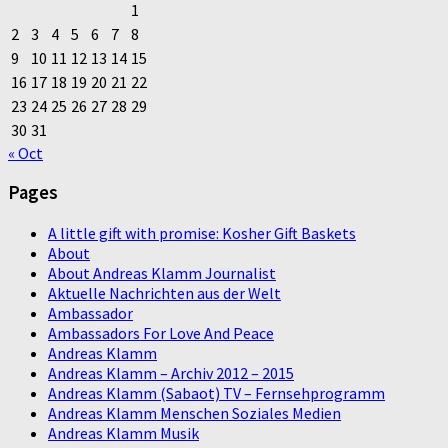
1
2
3
4
5
6
7
8
9
10
11
12
13
14
15
16
17
18
19
20
21
22
23
24
25
26
27
28
29
30
31
« Oct
Pages
A little gift with promise: Kosher Gift Baskets
About
About Andreas Klamm Journalist
Aktuelle Nachrichten aus der Welt
Ambassador
Ambassadors For Love And Peace
Andreas Klamm
Andreas Klamm – Archiv 2012 – 2015
Andreas Klamm (Sabaot) TV – Fernsehprogramm
Andreas Klamm Menschen Soziales Medien
Andreas Klamm Musik