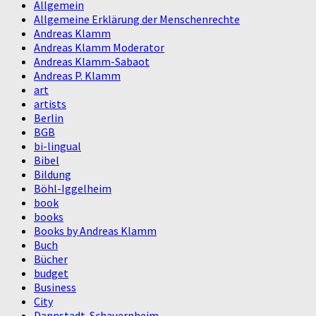
Allgemein
Allgemeine Erklärung der Menschenrechte
Andreas Klamm
Andreas Klamm Moderator
Andreas Klamm-Sabaot
Andreas P. Klamm
art
artists
Berlin
BGB
bi-lingual
Bibel
Bildung
Böhl-Iggelheim
book
books
Books by Andreas Klamm
Buch
Bücher
budget
Business
City
Dannstadt-Schauernheim