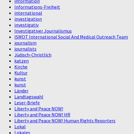
information
Informations-Freiheit
international
investigation
investigativ
Investigativer Journalismus
ISMOT International Social And Medical Outreach Team
journalism
journalists
Jüdisch-Christlich
katzen
Kirche
Kultur
kunst
kunst
Länder
Landtagswahl
Leser-Briefe
Liberty and Peace NOW!
Liberty and Peace NOW! HR
Liberty and Peace NOW! Human Rights Reporters
Lokal
Lokales