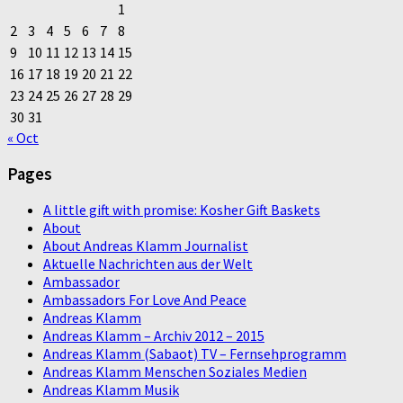
1
2
3
4
5
6
7
8
9
10
11
12
13
14
15
16
17
18
19
20
21
22
23
24
25
26
27
28
29
30
31
« Oct
Pages
A little gift with promise: Kosher Gift Baskets
About
About Andreas Klamm Journalist
Aktuelle Nachrichten aus der Welt
Ambassador
Ambassadors For Love And Peace
Andreas Klamm
Andreas Klamm – Archiv 2012 – 2015
Andreas Klamm (Sabaot) TV – Fernsehprogramm
Andreas Klamm Menschen Soziales Medien
Andreas Klamm Musik