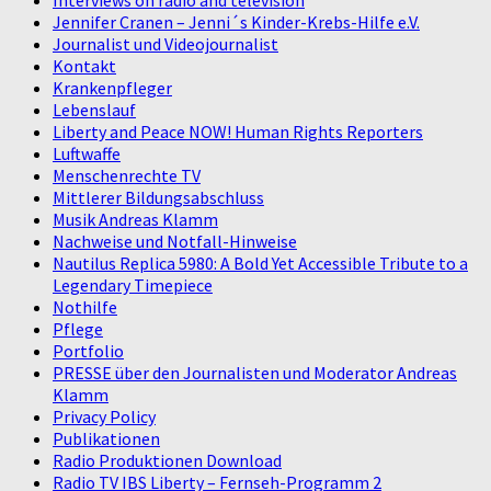
Interviews on radio and television
Jennifer Cranen – Jenni´s Kinder-Krebs-Hilfe e.V.
Journalist und Videojournalist
Kontakt
Krankenpfleger
Lebenslauf
Liberty and Peace NOW! Human Rights Reporters
Luftwaffe
Menschenrechte TV
Mittlerer Bildungsabschluss
Musik Andreas Klamm
Nachweise und Notfall-Hinweise
Nautilus Replica 5980: A Bold Yet Accessible Tribute to a
Legendary Timepiece
Nothilfe
Pflege
Portfolio
PRESSE über den Journalisten und Moderator Andreas
Klamm
Privacy Policy
Publikationen
Radio Produktionen Download
Radio TV IBS Liberty – Fernseh-Programm 2