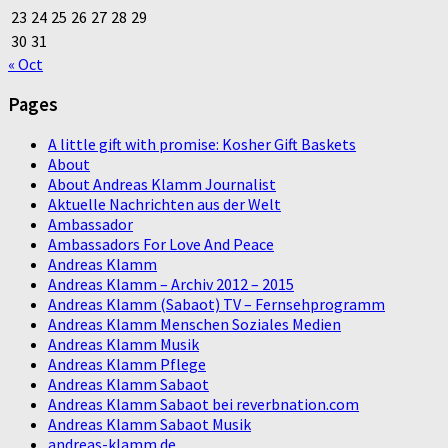
23
24
25
26
27
28
29
30
31
« Oct
Pages
A little gift with promise: Kosher Gift Baskets
About
About Andreas Klamm Journalist
Aktuelle Nachrichten aus der Welt
Ambassador
Ambassadors For Love And Peace
Andreas Klamm
Andreas Klamm – Archiv 2012 – 2015
Andreas Klamm (Sabaot) TV – Fernsehprogramm
Andreas Klamm Menschen Soziales Medien
Andreas Klamm Musik
Andreas Klamm Pflege
Andreas Klamm Sabaot
Andreas Klamm Sabaot bei reverbnation.com
Andreas Klamm Sabaot Musik
andreas-klamm.de