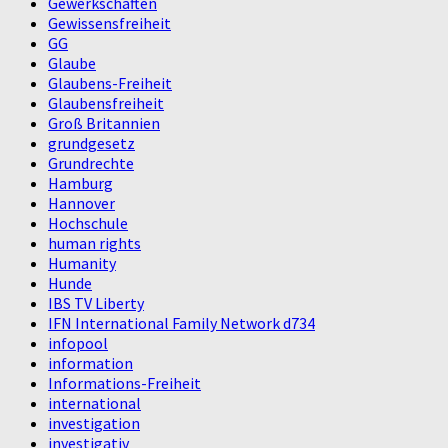
Gewerkschaften
Gewissensfreiheit
GG
Glaube
Glaubens-Freiheit
Glaubensfreiheit
Groß Britannien
grundgesetz
Grundrechte
Hamburg
Hannover
Hochschule
human rights
Humanity
Hunde
IBS TV Liberty
IFN International Family Network d734
infopool
information
Informations-Freiheit
international
investigation
investigativ