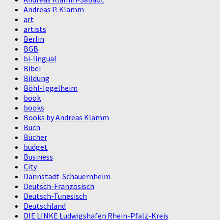
Andreas P. Klamm
art
artists
Berlin
BGB
bi-lingual
Bibel
Bildung
Böhl-Iggelheim
book
books
Books by Andreas Klamm
Buch
Bücher
budget
Business
City
Dannstadt-Schauernheim
Deutsch-Französisch
Deutsch-Tunesisch
Deutschland
DIE LINKE Ludwigshafen Rhein-Pfalz-Kreis