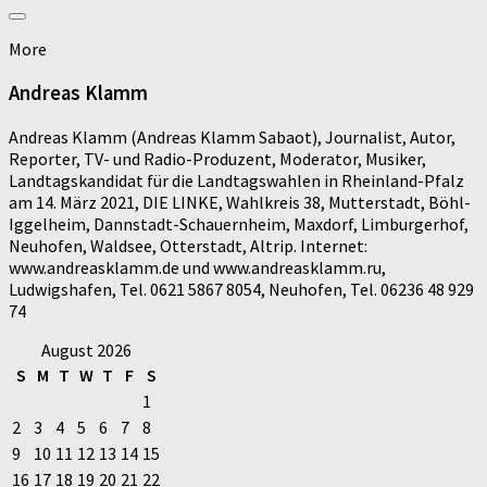
More
Andreas Klamm
Andreas Klamm (Andreas Klamm Sabaot), Journalist, Autor,
Reporter, TV- und Radio-Produzent, Moderator, Musiker,
Landtagskandidat für die Landtagswahlen in Rheinland-Pfalz
am 14. März 2021, DIE LINKE, Wahlkreis 38, Mutterstadt, Böhl-
Iggelheim, Dannstadt-Schauernheim, Maxdorf, Limburgerhof,
Neuhofen, Waldsee, Otterstadt, Altrip. Internet:
www.andreasklamm.de und www.andreasklamm.ru,
Ludwigshafen, Tel. 0621 5867 8054, Neuhofen, Tel. 06236 48 929
74
August 2026
S
M
T
W
T
F
S
1
2
3
4
5
6
7
8
9
10
11
12
13
14
15
16
17
18
19
20
21
22