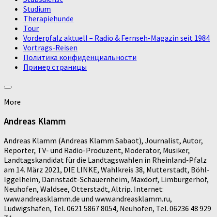
Studium
Therapiehunde
Tour
Vorderpfalz aktuell – Radio & Fernseh-Magazin seit 1984
Vortrags-Reisen
Политика конфиденциальности
Пример страницы
More
Andreas Klamm
Andreas Klamm (Andreas Klamm Sabaot), Journalist, Autor,
Reporter, TV- und Radio-Produzent, Moderator, Musiker,
Landtagskandidat für die Landtagswahlen in Rheinland-Pfalz
am 14. März 2021, DIE LINKE, Wahlkreis 38, Mutterstadt, Böhl-
Iggelheim, Dannstadt-Schauernheim, Maxdorf, Limburgerhof,
Neuhofen, Waldsee, Otterstadt, Altrip. Internet:
www.andreasklamm.de und www.andreasklamm.ru,
Ludwigshafen, Tel. 0621 5867 8054, Neuhofen, Tel. 06236 48 929