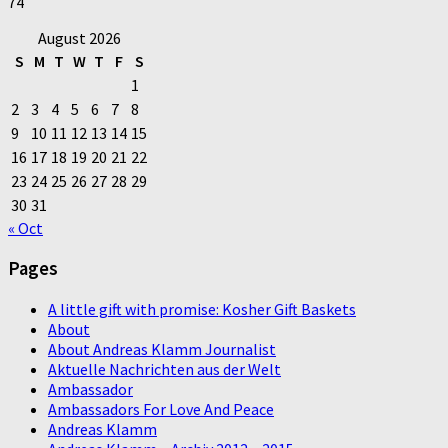
74
August 2026
S
M
T
W
T
F
S
1
2
3
4
5
6
7
8
9
10
11
12
13
14
15
16
17
18
19
20
21
22
23
24
25
26
27
28
29
30
31
« Oct
Pages
A little gift with promise: Kosher Gift Baskets
About
About Andreas Klamm Journalist
Aktuelle Nachrichten aus der Welt
Ambassador
Ambassadors For Love And Peace
Andreas Klamm