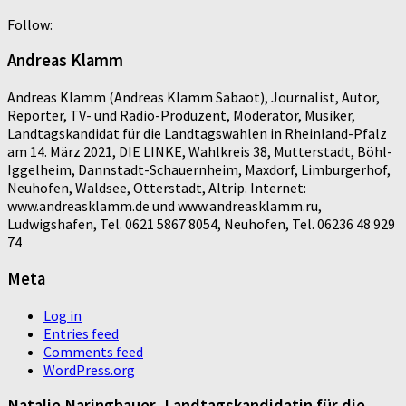
Follow:
Andreas Klamm
Andreas Klamm (Andreas Klamm Sabaot), Journalist, Autor,
Reporter, TV- und Radio-Produzent, Moderator, Musiker,
Landtagskandidat für die Landtagswahlen in Rheinland-Pfalz
am 14. März 2021, DIE LINKE, Wahlkreis 38, Mutterstadt, Böhl-
Iggelheim, Dannstadt-Schauernheim, Maxdorf, Limburgerhof,
Neuhofen, Waldsee, Otterstadt, Altrip. Internet:
www.andreasklamm.de und www.andreasklamm.ru,
Ludwigshafen, Tel. 0621 5867 8054, Neuhofen, Tel. 06236 48 929
74
Meta
Log in
Entries feed
Comments feed
WordPress.org
Natalie Naringbauer, Landtagskandidatin für die