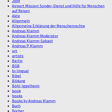
2009
Airport Mission: Sonder-Dienst und Hilfe für Menschen
auf Reisen
Akte
Allgemein
Allgemeine Erklärung der Menschenrechte
Andreas Klamm
Andreas Klamm Moderator
Andreas Klamm-Sabaot
Andreas P. Klamm
art
artists
Berlin
BGB
bi-lingual
Bibel
Bildung
Böhl-Iggelheim
book
books
Books by Andreas Klamm
Buch
Bücher