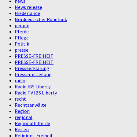
news
News release
Niederlande
Norddeutscher Rundfunk
people
Pferde
Pflege
Politik
presse
PRESSE-FREIHEIT
PRESSE-FREIHEIT
Presseerklärung
Pressemitteilung
radio
Radio IBS Liberty
Radio TV IBS Liberty
recht
Rechtsanwälte
Region
regional
Regionalhilfe. de
Reisen
Religions-Freiheit