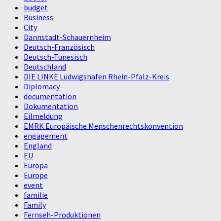
budget
Business
City
Dannstadt-Schauernheim
Deutsch-Französisch
Deutsch-Tunesisch
Deutschland
DIE LINKE Ludwigshafen Rhein-Pfalz-Kreis
Diplomacy
documentation
Dokumentation
Eilmeldung
EMRK Europäische Menschenrechtskonvention
engagement
England
EU
Europa
Europe
event
familie
Family
Fernseh-Produktionen