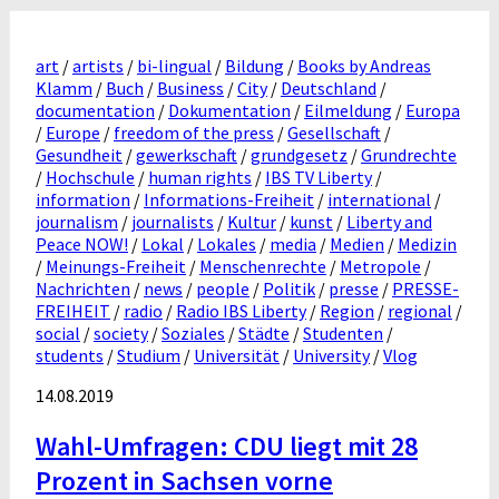
art
/
artists
/
bi-lingual
/
Bildung
/
Books by Andreas
Klamm
/
Buch
/
Business
/
City
/
Deutschland
/
documentation
/
Dokumentation
/
Eilmeldung
/
Europa
/
Europe
/
freedom of the press
/
Gesellschaft
/
Gesundheit
/
gewerkschaft
/
grundgesetz
/
Grundrechte
/
Hochschule
/
human rights
/
IBS TV Liberty
/
information
/
Informations-Freiheit
/
international
/
journalism
/
journalists
/
Kultur
/
kunst
/
Liberty and
Peace NOW!
/
Lokal
/
Lokales
/
media
/
Medien
/
Medizin
/
Meinungs-Freiheit
/
Menschenrechte
/
Metropole
/
Nachrichten
/
news
/
people
/
Politik
/
presse
/
PRESSE-
FREIHEIT
/
radio
/
Radio IBS Liberty
/
Region
/
regional
/
social
/
society
/
Soziales
/
Städte
/
Studenten
/
students
/
Studium
/
Universität
/
University
/
Vlog
14.08.2019
Wahl-Umfragen: CDU liegt mit 28
Prozent in Sachsen vorne