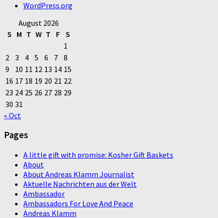
WordPress.org
August 2026
S
M
T
W
T
F
S
1
2
3
4
5
6
7
8
9
10
11
12
13
14
15
16
17
18
19
20
21
22
23
24
25
26
27
28
29
30
31
« Oct
Pages
A little gift with promise: Kosher Gift Baskets
About
About Andreas Klamm Journalist
Aktuelle Nachrichten aus der Welt
Ambassador
Ambassadors For Love And Peace
Andreas Klamm