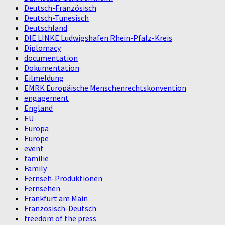
Deutsch-Französisch
Deutsch-Tunesisch
Deutschland
DIE LINKE Ludwigshafen Rhein-Pfalz-Kreis
Diplomacy
documentation
Dokumentation
Eilmeldung
EMRK Europäische Menschenrechtskonvention
engagement
England
EU
Europa
Europe
event
familie
Family
Fernseh-Produktionen
Fernsehen
Frankfurt am Main
Französisch-Deutsch
freedom of the press