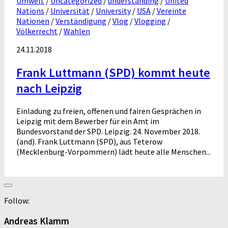
Umwelt
/
Uncategorized
/
understanding
/
United
Nations
/
Universität
/
University
/
USA
/
Vereinte
Nationen
/
Verständigung
/
Vlog
/
Vlogging
/
Völkerrecht
/
Wahlen
24.11.2018
Frank Luttmann (SPD) kommt heute
nach Leipzig
Einladung zu freien, offenen und fairen Gesprächen in
Leipzig mit dem Bewerber für ein Amt im
Bundesvorstand der SPD. Leipzig. 24. November 2018.
(and). Frank Luttmann (SPD), aus Teterow
(Mecklenburg-Vorpommern) lädt heute alle Menschen...
Follow:
Andreas Klamm