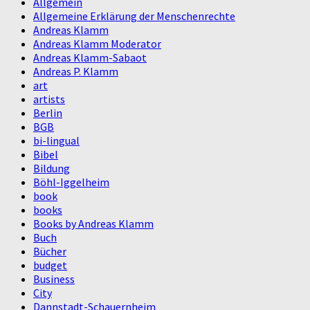
Allgemein
Allgemeine Erklärung der Menschenrechte
Andreas Klamm
Andreas Klamm Moderator
Andreas Klamm-Sabaot
Andreas P. Klamm
art
artists
Berlin
BGB
bi-lingual
Bibel
Bildung
Böhl-Iggelheim
book
books
Books by Andreas Klamm
Buch
Bücher
budget
Business
City
Dannstadt-Schauernheim