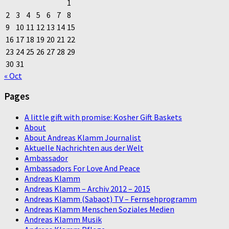
1
2
3
4
5
6
7
8
9
10
11
12
13
14
15
16
17
18
19
20
21
22
23
24
25
26
27
28
29
30
31
« Oct
Pages
A little gift with promise: Kosher Gift Baskets
About
About Andreas Klamm Journalist
Aktuelle Nachrichten aus der Welt
Ambassador
Ambassadors For Love And Peace
Andreas Klamm
Andreas Klamm – Archiv 2012 – 2015
Andreas Klamm (Sabaot) TV – Fernsehprogramm
Andreas Klamm Menschen Soziales Medien
Andreas Klamm Musik