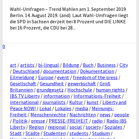
Wahl-Umfragen – Trend Wahlen am 1. September 2019
Berlin. 14. August 2019. (and). Laut Wahl-Umfragen liegt
die SPD in Sachsen derzeit bei 8 Prozent und DIE LINKE
bei 16 Prozent, die CDU bei 28...
0
art
/
artists
/
bi-lingual
/
Bildung
/
Buch
/
Business
/
City
/
Deutschland
/
documentation
/
Dokumentation
/
Eilmeldung
/
Europe
/
event
/
freedom of the press
/
Gesellschaft
/
Gesundheit
/
gewerkschaft
/
Groß
Britannien
/
grundgesetz
/
Hochschule
/
human rights
/
IBS TV Liberty
/
information
/
Informations-Freiheit
/
international
/
journalists
/
Kultur
/
kunst
/
Liberty and
Peace NOW!
/
Lokal
/
Lokales
/
media
/
Meinungs-
Freiheit
/
Menschenrechte
/
Nachrichten
/
news
/
people
/
Politik
/
presse
/
PRESSE-FREIHEIT
/
radio
/
Radio IBS
Liberty
/
Region
/
regional
/
social
/
society
/
Soziales
/
Stadt
/
Städte
/
Studenten
/
students
/
Studium
/