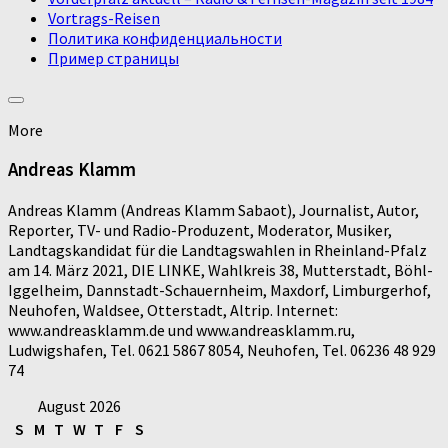
Vortrags-Reisen
Политика конфиденциальности
Пример страницы
More
Andreas Klamm
Andreas Klamm (Andreas Klamm Sabaot), Journalist, Autor,
Reporter, TV- und Radio-Produzent, Moderator, Musiker,
Landtagskandidat für die Landtagswahlen in Rheinland-Pfalz
am 14. März 2021, DIE LINKE, Wahlkreis 38, Mutterstadt, Böhl-
Iggelheim, Dannstadt-Schauernheim, Maxdorf, Limburgerhof,
Neuhofen, Waldsee, Otterstadt, Altrip. Internet:
www.andreasklamm.de und www.andreasklamm.ru,
Ludwigshafen, Tel. 0621 5867 8054, Neuhofen, Tel. 06236 48 929
74
August 2026
S
M
T
W
T
F
S