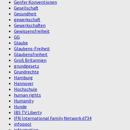
Genfer Konventionen
Gesellschaft
Gesundheit
gewerkschaft
Gewerkschaften
Gewissensfreiheit
GG
Glaube
Glaubens-Freiheit
Glaubensfreiheit
Groß Britannien
grundgesetz
Grundrechte
Hamburg
Hannover
Hochschule
human rights
Humanity
Hunde
IBS TV Liberty
IFN International Family Network d734
infopool
information