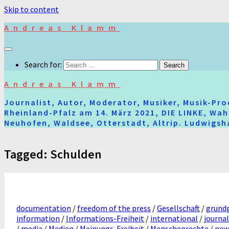
Skip to content
Andreas Klamm
Search for:
Andreas Klamm
Journalist, Autor, Moderator, Musiker, Musik-Pr
Rheinland-Pfalz am 14. März 2021, DIE LINKE, Wa
Neuhofen, Waldsee, Otterstadt, Altrip. Ludwigsha
Tagged:
Schulden
documentation
/
freedom of the press
/
Gesellschaft
/
grund
information
/
Informations-Freiheit
/
international
/
journal
/
media
/
Medien
/
Meinungs-Freiheit
/
Menschenrechte
/
new