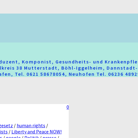
oduzent, Komponist, Gesundheits- und Krankenpfle
hlkreis 38 Mutterstadt, Böhl-Iggelheim, Dannstad
fen, Tel. 0621 58678054, Neuhofen Tel. 06236 489
0
gesetz
/
human rights
/
ists
/
Liberty and Peace NOW!
s
/
people
/
Politik
/
presse
/