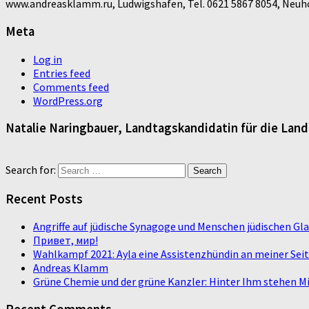
www.andreasklamm.ru, Ludwigshafen, Tel. 0621 5867 8054, Neuhof
Meta
Log in
Entries feed
Comments feed
WordPress.org
Natalie Naringbauer, Landtagskandidatin für die Lan
Search for:
Recent Posts
Angriffe auf jüdische Synagoge und Menschen jüdischen G
Привет, мир!
Wahlkampf 2021: Ayla eine Assistenzhündin an meiner Sei
Andreas Klamm
Grüne Chemie und der grüne Kanzler: Hinter Ihm stehen Mi