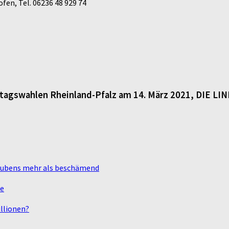
en, Tel. 06236 48 929 74
dtagswahlen Rheinland-Pfalz am 14. März 2021, DIE LI
laubens mehr als beschämend
te
llionen?