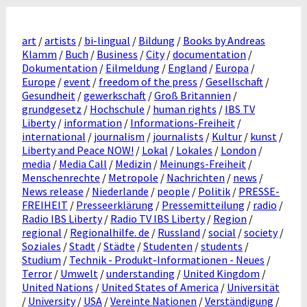
art
/
artists
/
bi-lingual
/
Bildung
/
Books by Andreas
Klamm
/
Buch
/
Business
/
City
/
documentation
/
Dokumentation
/
Eilmeldung
/
England
/
Europa
/
Europe
/
event
/
freedom of the press
/
Gesellschaft
/
Gesundheit
/
gewerkschaft
/
Groß Britannien
/
grundgesetz
/
Hochschule
/
human rights
/
IBS TV
Liberty
/
information
/
Informations-Freiheit
/
international
/
journalism
/
journalists
/
Kultur
/
kunst
/
Liberty and Peace NOW!
/
Lokal
/
Lokales
/
London
/
media
/
Media Call
/
Medizin
/
Meinungs-Freiheit
/
Menschenrechte
/
Metropole
/
Nachrichten
/
news
/
News release
/
Niederlande
/
people
/
Politik
/
PRESSE-
FREIHEIT
/
Presseerklärung
/
Pressemitteilung
/
radio
/
Radio IBS Liberty
/
Radio TV IBS Liberty
/
Region
/
regional
/
Regionalhilfe. de
/
Russland
/
social
/
society
/
Soziales
/
Stadt
/
Städte
/
Studenten
/
students
/
Studium
/
Technik - Produkt-Informationen - Neues
/
Terror
/
Umwelt
/
understanding
/
United Kingdom
/
United Nations
/
United States of America
/
Universität
/
University
/
USA
/
Vereinte Nationen
/
Verständigung
/