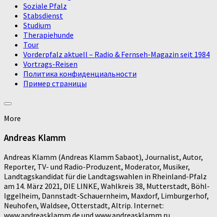
Soziale Pfalz
Stabsdienst
Studium
Therapiehunde
Tour
Vorderpfalz aktuell – Radio & Fernseh-Magazin seit 1984
Vortrags-Reisen
Политика конфиденциальности
Пример страницы
More
Andreas Klamm
Andreas Klamm (Andreas Klamm Sabaot), Journalist, Autor,
Reporter, TV- und Radio-Produzent, Moderator, Musiker,
Landtagskandidat für die Landtagswahlen in Rheinland-Pfalz
am 14. März 2021, DIE LINKE, Wahlkreis 38, Mutterstadt, Böhl-
Iggelheim, Dannstadt-Schauernheim, Maxdorf, Limburgerhof,
Neuhofen, Waldsee, Otterstadt, Altrip. Internet:
www.andreasklamm.de und www.andreasklamm.ru,