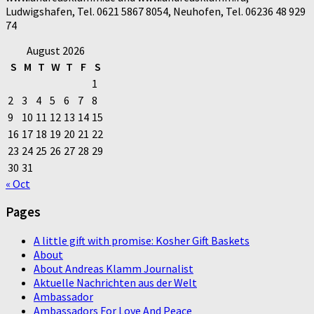
Ludwigshafen, Tel. 0621 5867 8054, Neuhofen, Tel. 06236 48 929
74
August 2026
S
M
T
W
T
F
S
1
2
3
4
5
6
7
8
9
10
11
12
13
14
15
16
17
18
19
20
21
22
23
24
25
26
27
28
29
30
31
« Oct
Pages
A little gift with promise: Kosher Gift Baskets
About
About Andreas Klamm Journalist
Aktuelle Nachrichten aus der Welt
Ambassador
Ambassadors For Love And Peace