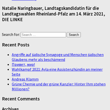
Natalie Naringbauer, Landtagskandidatin für die
Landtagswahlen Rheinland-Pfalz am 14. März 2021,
DIE LINKE
Search for:
Recent Posts
Angriffe auf jüdische Synagoge und Menschen jüdischen
Glaubens mehr als beschämend
Привет, мир!
Wahlkampf 2021: Ayla eine Assistenzhündin an meiner
Seite
Andreas Klamm
Grüne Chemie und der grüne Kanzler: Hinter Ihm stehen
Millionen?
Recent Comments
Archives