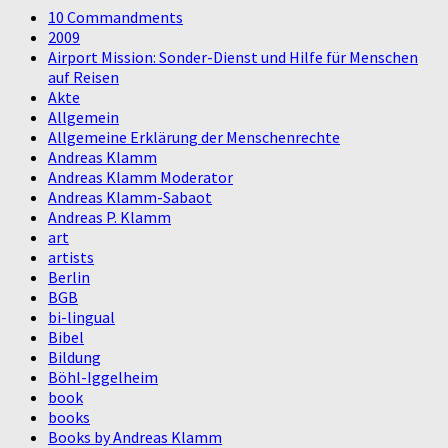
10 Commandments
2009
Airport Mission: Sonder-Dienst und Hilfe für Menschen
auf Reisen
Akte
Allgemein
Allgemeine Erklärung der Menschenrechte
Andreas Klamm
Andreas Klamm Moderator
Andreas Klamm-Sabaot
Andreas P. Klamm
art
artists
Berlin
BGB
bi-lingual
Bibel
Bildung
Böhl-Iggelheim
book
books
Books by Andreas Klamm