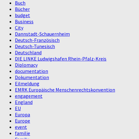
Buch
Bücher
budget
Business
City
Dannstadt-Schauernheim
Deutsch-Französisch
Deutsch-Tunesisch
Deutschland
DIE LINKE Ludwigshafen Rhein-Pfalz-Kreis
Diplomacy
documentation
Dokumentation
Eilmeldung
EMRK Europäische Menschenrechtskonvention
engagement
England
EU
Europa
Europe
event
familie