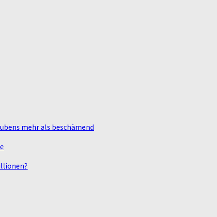
laubens mehr als beschämend
te
llionen?