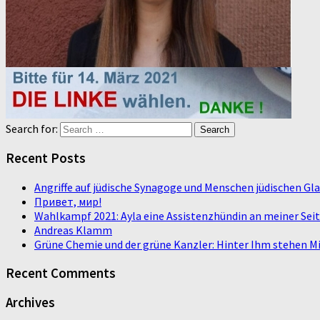
Search for:
Recent Posts
Angriffe auf jüdische Synagoge und Menschen jüdischen G
Привет, мир!
Wahlkampf 2021: Ayla eine Assistenzhündin an meiner Sei
Andreas Klamm
Grüne Chemie und der grüne Kanzler: Hinter Ihm stehen Mi
Recent Comments
Archives