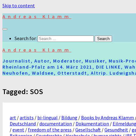
Skip to content
Andreas Klamm
Search for:
Andreas Klamm
Journalist, Autor, Moderator, Musiker, Musik-Pr
Rheinland-Pfalz am 14. März 2021, DIE LINKE, Wa
Neuhofen, Waldsee, Otterstadt, Altrip. Ludwigsha
Tagged:
SOS
art
/
artists
/
bi-lingual
/
Bildung
/
Books by Andreas Klamm
Deutschland
/
documentation
/
Dokumentation
/
Eilmeldun
/
event
/
freedom of the press
/
Gesellschaft
/
Gesundheit
/
g
Britannien
/
Grundrechte
/
Hochschule
/
human rights
/
IBS T