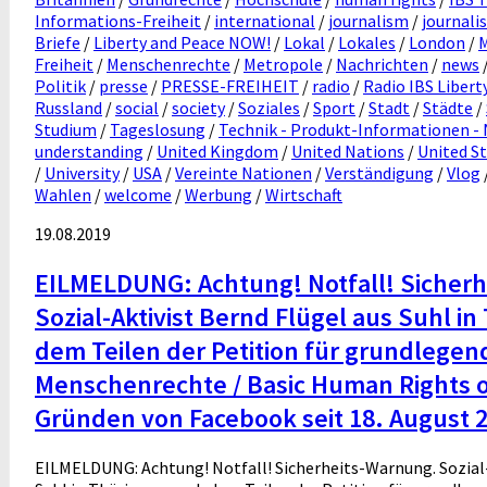
Informations-Freiheit
/
international
/
journalism
/
journali
Briefe
/
Liberty and Peace NOW!
/
Lokal
/
Lokales
/
London
/
Freiheit
/
Menschenrechte
/
Metropole
/
Nachrichten
/
news
Politik
/
presse
/
PRESSE-FREIHEIT
/
radio
/
Radio IBS Libert
Russland
/
social
/
society
/
Soziales
/
Sport
/
Stadt
/
Städte
/
Studium
/
Tageslosung
/
Technik - Produkt-Informationen -
understanding
/
United Kingdom
/
United Nations
/
United S
/
University
/
USA
/
Vereinte Nationen
/
Verständigung
/
Vlog
Wahlen
/
welcome
/
Werbung
/
Wirtschaft
19.08.2019
EILMELDUNG: Achtung! Notfall! Sicher
Sozial-Aktivist Bernd Flügel aus Suhl i
dem Teilen der Petition für grundlegen
Menschenrechte / Basic Human Rights
Gründen von Facebook seit 18. August 
EILMELDUNG: Achtung! Notfall! Sicherheits-Warnung. Sozial-