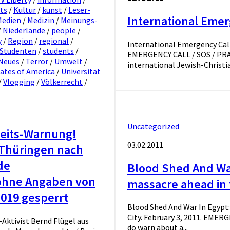
sts
/
Kultur
/
kunst
/
Leser-
International Emer
Medien
/
Medizin
/
Meinungs-
/
Niederlande
/
people
/
y
/
Region
/
regional
/
International Emergency Call
Studenten
/
students
/
EMERGENCY CALL / SOS / PRAY
 Neues
/
Terror
/
Umwelt
/
international Jewish-Christia
tates of America
/
Universität
/
Vlogging
/
Völkerrecht
/
Uncategorized
heits-Warnung!
03.02.2011
n Thüringen nach
de
Blood Shed And War
 ohne Angaben von
massacre ahead in 
2019 gesperrt
Blood Shed And War In Egypt:
City. February 3, 2011. EME
Aktivist Bernd Flügel aus
do warn about a...