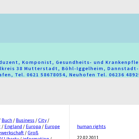
oduzent, Komponist, Gesundheits- und Krankenpfle
hlkreis 38 Mutterstadt, Böhl-Iggelheim, Dannstad
fen, Tel. 0621 58678054, Neuhofen Tel. 06236 489
/
Buch
/
Business
/
City
/
g
/
England
/
Europa
/
Europe
human rights
ewerkschaft
/
Groß
22.02.2011
V Liberty
/
information
/