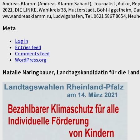
Andreas Klamm (Andreas Klamm Sabaot), Journalist, Autor, Repo
2021, DIE LINKE, Wahlkreis 38, Mutterstadt, Böhl-Iggelheim, D
www.andreasklamm.ru, Ludwigshafen, Tel. 0621 5867 8054, Neuhof
Meta
Log in
Entries feed
Comments feed
WordPress.org
Natalie Naringbauer, Landtagskandidatin für die Lan