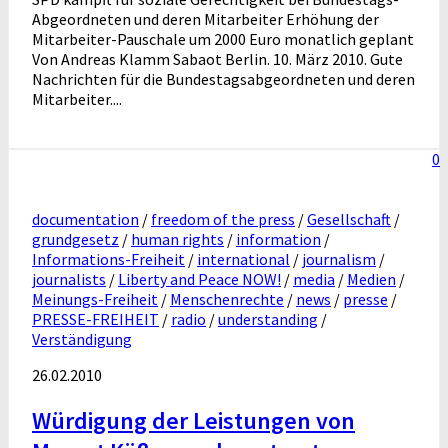
Abgeordneten und deren Mitarbeiter Erhöhung der
Mitarbeiter-Pauschale um 2000 Euro monatlich geplant
Von Andreas Klamm Sabaot Berlin. 10. März 2010. Gute
Nachrichten für die Bundestagsabgeordneten und deren
Mitarbeiter....
0
documentation
/
freedom of the press
/
Gesellschaft
/
grundgesetz
/
human rights
/
information
/
Informations-Freiheit
/
international
/
journalism
/
journalists
/
Liberty and Peace NOW!
/
media
/
Medien
/
Meinungs-Freiheit
/
Menschenrechte
/
news
/
presse
/
PRESSE-FREIHEIT
/
radio
/
understanding
/
Verständigung
26.02.2010
Würdigung der Leistungen von