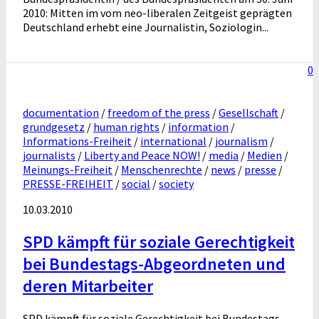
2010: Mitten im vom neo-liberalen Zeitgeist geprägten
Deutschland erhebt eine Journalistin, Soziologin...
0
documentation
/
freedom of the press
/
Gesellschaft
/
grundgesetz
/
human rights
/
information
/
Informations-Freiheit
/
international
/
journalism
/
journalists
/
Liberty and Peace NOW!
/
media
/
Medien
/
Meinungs-Freiheit
/
Menschenrechte
/
news
/
presse
/
PRESSE-FREIHEIT
/
social
/
society
10.03.2010
SPD kämpft für soziale Gerechtigkeit
bei Bundestags-Abgeordneten und
deren Mitarbeiter
SPD kämpft für soziale Gerechtigkeit bei Bundestags-