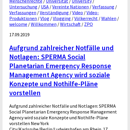
Menschenrechte
/
Universität
/
University
/
Untersuchung
/
USA
/
Vereinte Nationen
/
Verfassung
/
Verfassungen
/
Verständigung
/
Video
/
Video-
Produktionen
/
Vlog
/
Vlogging
/
Völkerrecht
/
Wahlen
/
welcome
/
Willkommen
/
Wirtschaft
/
ZPO
17.09.2019
Aufgrund zahlreicher Notfälle und
Notlagen: SPERMA Social
Planetarian Emergency Response
Management Agency wird soziale
Konzepte und Nothilfe-Pläne
vorstellen
Aufgrund zahlreicher Notfälle und Notlagen: SPERMA
Social Planetarian Emergency Response Management
Agency wird soziale Konzepte und Nothilfe-Pläne
vorstellen New York
City/Karlsruhe/Berlin/Ludwigshafen am Rhein. 17.