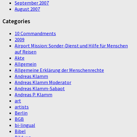
September 2007
August 2007
Categories
10 Commandments
2009
Airport Mission: Sonder-Dienst und Hilfe für Menschen
auf Reisen
Akte
Allgemein
Allgemeine Erklärung der Menschenrechte
Andreas Klamm
Andreas Klamm Moderator
Andreas Klamm-Sabaot
Andreas P. Klamm
art
artists
Berlin
BGB
bi-lingual
Bibel