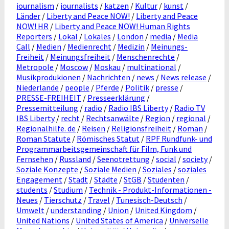
journalism
/
journalists
/
katzen
/
Kultur
/
kunst
/
Länder
/
Liberty and Peace NOW!
/
Liberty and Peace
NOW! HR
/
Liberty and Peace NOW! Human Rights
Reporters
/
Lokal
/
Lokales
/
London
/
media
/
Media
Call
/
Medien
/
Medienrecht
/
Medizin
/
Meinungs-
Freiheit
/
Meinungsfreiheit
/
Menschenrechte
/
Metropole
/
Moscow
/
Moskau
/
multinational
/
Musikprodukionen
/
Nachrichten
/
news
/
News release
/
Niederlande
/
people
/
Pferde
/
Politik
/
presse
/
PRESSE-FREIHEIT
/
Presseerklärung
/
Pressemitteilung
/
radio
/
Radio IBS Liberty
/
Radio TV
IBS Liberty
/
recht
/
Rechtsanwälte
/
Region
/
regional
/
Regionalhilfe. de
/
Reisen
/
Religionsfreiheit
/
Roman
/
Roman Statute
/
Römisches Statut
/
RPF Rundfunk- und
Programmarbeitsgemeinschaft für Film, Funk und
Fernsehen
/
Russland
/
Seenotrettung
/
social
/
society
/
Soziale Konzepte
/
Soziale Medien
/
Soziales
/
soziales
Engagement
/
Stadt
/
Städte
/
StGB
/
Studenten
/
students
/
Studium
/
Technik - Produkt-Informationen -
Neues
/
Tierschutz
/
Travel
/
Tunesisch-Deutsch
/
Umwelt
/
understanding
/
Union
/
United Kingdom
/
United Nations
/
United States of America
/
Universelle