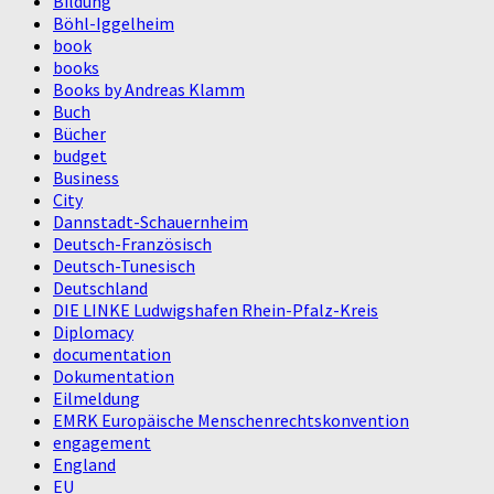
Bildung
Böhl-Iggelheim
book
books
Books by Andreas Klamm
Buch
Bücher
budget
Business
City
Dannstadt-Schauernheim
Deutsch-Französisch
Deutsch-Tunesisch
Deutschland
DIE LINKE Ludwigshafen Rhein-Pfalz-Kreis
Diplomacy
documentation
Dokumentation
Eilmeldung
EMRK Europäische Menschenrechtskonvention
engagement
England
EU