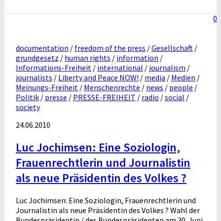
0
documentation
/
freedom of the press
/
Gesellschaft
/
grundgesetz
/
human rights
/
information
/
Informations-Freiheit
/
international
/
journalism
/
journalists
/
Liberty and Peace NOW!
/
media
/
Medien
/
Meinungs-Freiheit
/
Menschenrechte
/
news
/
people
/
Politik
/
presse
/
PRESSE-FREIHEIT
/
radio
/
social
/
society
24.06.2010
Luc Jochimsen: Eine Soziologin,
Frauenrechtlerin und Journalistin
als neue Präsidentin des Volkes ?
Luc Jochimsen: Eine Soziologin, Frauenrechtlerin und
Journalistin als neue Präsidentin des Volkes ? Wahl der
Bundespräsidentin / des Bundespräsidenten am 30. Juni