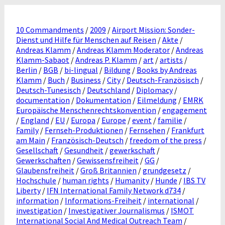
10 Commandments
/
2009
/
Airport Mission: Sonder-
Dienst und Hilfe für Menschen auf Reisen
/
Akte
/
Andreas Klamm
/
Andreas Klamm Moderator
/
Andreas
Klamm-Sabaot
/
Andreas P. Klamm
/
art
/
artists
/
Berlin
/
BGB
/
bi-lingual
/
Bildung
/
Books by Andreas
Klamm
/
Buch
/
Business
/
City
/
Deutsch-Französisch
/
Deutsch-Tunesisch
/
Deutschland
/
Diplomacy
/
documentation
/
Dokumentation
/
Eilmeldung
/
EMRK
Europäische Menschenrechtskonvention
/
engagement
/
England
/
EU
/
Europa
/
Europe
/
event
/
familie
/
Family
/
Fernseh-Produktionen
/
Fernsehen
/
Frankfurt
am Main
/
Französisch-Deutsch
/
freedom of the press
/
Gesellschaft
/
Gesundheit
/
gewerkschaft
/
Gewerkschaften
/
Gewissensfreiheit
/
GG
/
Glaubensfreiheit
/
Groß Britannien
/
grundgesetz
/
Hochschule
/
human rights
/
Humanity
/
Hunde
/
IBS TV
Liberty
/
IFN International Family Network d734
/
information
/
Informations-Freiheit
/
international
/
investigation
/
Investigativer Journalismus
/
ISMOT
International Social And Medical Outreach Team
/