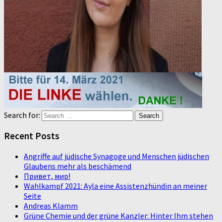
Search for:
Recent Posts
Angriffe auf jüdische Synagoge und Menschen jüdischen
Glaubens mehr als beschämend
Привет, мир!
Wahlkampf 2021: Ayla eine Assistenzhündin an meiner
Seite
Andreas Klamm
Grüne Chemie und der grüne Kanzler: Hinter Ihm stehen