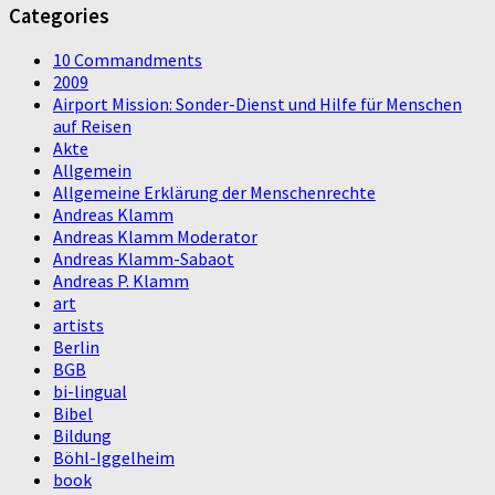
Categories
10 Commandments
2009
Airport Mission: Sonder-Dienst und Hilfe für Menschen
auf Reisen
Akte
Allgemein
Allgemeine Erklärung der Menschenrechte
Andreas Klamm
Andreas Klamm Moderator
Andreas Klamm-Sabaot
Andreas P. Klamm
art
artists
Berlin
BGB
bi-lingual
Bibel
Bildung
Böhl-Iggelheim
book