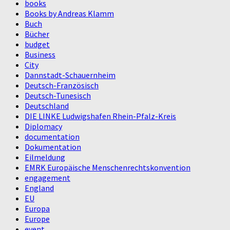
books
Books by Andreas Klamm
Buch
Bücher
budget
Business
City
Dannstadt-Schauernheim
Deutsch-Französisch
Deutsch-Tunesisch
Deutschland
DIE LINKE Ludwigshafen Rhein-Pfalz-Kreis
Diplomacy
documentation
Dokumentation
Eilmeldung
EMRK Europäische Menschenrechtskonvention
engagement
England
EU
Europa
Europe
event