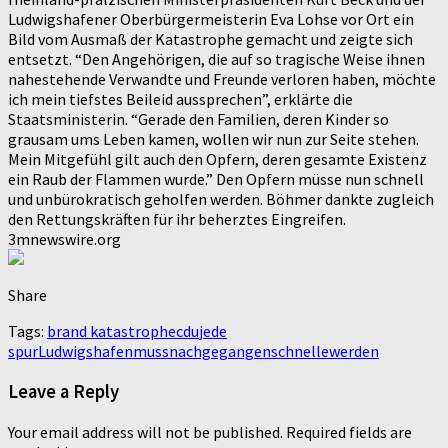
Ludwigshafener Oberbürgermeisterin Eva Lohse vor Ort ein
Bild vom Ausmaß der Katastrophe gemacht und zeigte sich
entsetzt. “Den Angehörigen, die auf so tragische Weise ihnen
nahestehende Verwandte und Freunde verloren haben, möchte
ich mein tiefstes Beileid aussprechen”, erklärte die
Staatsministerin. “Gerade den Familien, deren Kinder so
grausam ums Leben kamen, wollen wir nun zur Seite stehen.
Mein Mitgefühl gilt auch den Opfern, deren gesamte Existenz
ein Raub der Flammen wurde.” Den Opfern müsse nun schnell
und unbürokratisch geholfen werden. Böhmer dankte zugleich
den Rettungskräften für ihr beherztes Eingreifen.
3mnewswire.org
Share
Tags:
brand katastrophe
cdu
jede
spur
Ludwigshafen
muss
nachgegangen
schnelle
werden
Leave a Reply
Your email address will not be published.
Required fields are