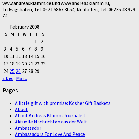
www.andreasklamm.de und www.andreasklamm.ru,
Ludwigshafen, Tel. 0621 5867 8054, Neuhofen, Tel. 06236 48 929
74
February 2008
S
M
T
W
T
F
S
1
2
3
4
5
6
7
8
9
10
11
12
13
14
15
16
17
18
19
20
21
22
23
24
25
26
27
28
29
« Dec
Mar »
Pages
A little gift with promise: Kosher Gift Baskets
About
About Andreas Klamm Journalist
Aktuelle Nachrichten aus der Welt
Ambassador
Ambassadors For Love And Peace