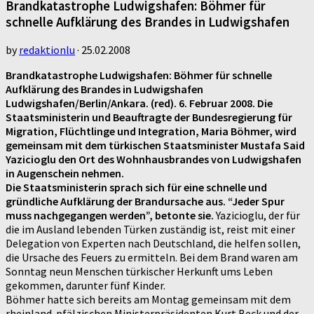
Brandkatastrophe Ludwigshafen: Böhmer für
schnelle Aufklärung des Brandes in Ludwigshafen
by
redaktionlu
·
25.02.2008
Brandkatastrophe Ludwigshafen: Böhmer für schnelle
Aufklärung des Brandes in Ludwigshafen
Ludwigshafen/Berlin/Ankara. (red). 6. Februar 2008. Die
Staatsministerin und Beauftragte der Bundesregierung für
Migration, Flüchtlinge und Integration, Maria Böhmer, wird
gemeinsam mit dem türkischen Staatsminister Mustafa Said
Yazicioglu den Ort des Wohnhausbrandes von Ludwigshafen
in Augenschein nehmen.
Die Staatsministerin sprach sich für eine schnelle und
gründliche Aufklärung der Brandursache aus. “Jeder Spur
muss nachgegangen werden”, betonte sie.
Yazicioglu, der für
die im Ausland lebenden Türken zuständig ist, reist mit einer
Delegation von Experten nach Deutschland, die helfen sollen,
die Ursache des Feuers zu ermitteln. Bei dem Brand waren am
Sonntag neun Menschen türkischer Herkunft ums Leben
gekommen, darunter fünf Kinder.
Böhmer hatte sich bereits am Montag gemeinsam mit dem
rheinland-pfälzischen Ministerpräsidenten Kurt Beck und der