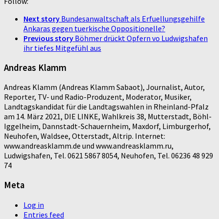
Follow:
Next story
Bundesanwaltschaft als Erfuellungsgehilfe
Ankaras gegen tuerkische Oppositionelle?
Previous story
Böhmer drückt Opfern vo Ludwigshafen
ihr tiefes Mitgefühl aus
Andreas Klamm
Andreas Klamm (Andreas Klamm Sabaot), Journalist, Autor,
Reporter, TV- und Radio-Produzent, Moderator, Musiker,
Landtagskandidat für die Landtagswahlen in Rheinland-Pfalz
am 14. März 2021, DIE LINKE, Wahlkreis 38, Mutterstadt, Böhl-
Iggelheim, Dannstadt-Schauernheim, Maxdorf, Limburgerhof,
Neuhofen, Waldsee, Otterstadt, Altrip. Internet:
www.andreasklamm.de und www.andreasklamm.ru,
Ludwigshafen, Tel. 0621 5867 8054, Neuhofen, Tel. 06236 48 929
74
Meta
Log in
Entries feed