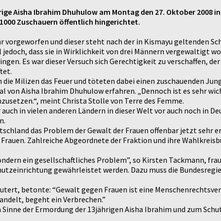
ährige Aisha Ibrahim Dhuhulow am Montag den 27. Oktober 2008 in
000 Zuschauern öffentlich hingerichtet.
r vorgeworfen und dieser steht nach der in Kismayu geltenden Sch
jedoch, dass sie in Wirklichkeit von drei Männern vergewaltigt wo
ngen. Es war dieser Versuch sich Gerechtigkeit zu verschaffen, der
tet.
n die Milizen das Feuer und töteten dabei einen zuschauenden Jun
von Aisha Ibrahim Dhuhulow erfahren. „Dennoch ist es sehr wichti
nzusetzen.“, meint Christa Stolle von Terre des Femme.
uch in vielen anderen Ländern in dieser Welt vor auch noch in De
n.
utschland das Problem der Gewalt der Frauen offenbar jetzt sehr 
rauen. Zahlreiche Abgeordnete der Fraktion und ihre Wahlkreisbü
 sondern ein gesellschaftliches Problem”, so Kirsten Tackmann, fra
hutzeinrichtung gewährleistet werden. Dazu muss die Bundesregier
tert, betonte: “Gewalt gegen Frauen ist eine Menschenrechtsverl
andelt, begeht ein Verbrechen.”
nne der Ermordung der 13jährigen Aisha Ibrahim und zum Schutz