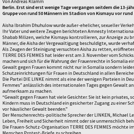
Von Andreas Klamm
Berlin. Erst sind erst wenige Tage vergangen seitdem die 13-j
Gruppe von rund 50 Männern im Stadion von Kismayu vor rund 1
Aisha Ibrahim Dhuhulow wurde außer-ehelicher, sexueller Verkeh
Ihr Vater und weitere Zeugen berichteten Amnesty International 
Shabab Milizen, welche Kismayu kontrollieren, zur Anzeige zu bri
Männer, die Aisha der Vergewaltigung beschuldigte, wurde verhaf
Als Zeugen der Steinigung versuchten Aisha zu retten, eröffnete
TERRE DES FEMMES hat leider erst am 3. November vom Schicksal 
machen und sich für die Wahrung der Frauenrechte in Somalia ei
Gewalt gegen Frauen kommt nicht nur in Somalia sondern leider a
Schutzeinrichtungen für Frauen in Deutschland in allen Bereiche
Die Partei DIE LINKE nimmt als eine der wenigen Parteien in De
Femmes” anlässlich des internationalen Tages gegen Gewalt an F
aufmerksam zu machen.
“Gewalt gegen Frauen hat viele Gesichter. Sie ist kein privates,
Kindern muss in Deutschland ein gesicherter Zugang zu einer Sc
vor häuslicher Gewalt beenden.”
Der Menschenrechts-politische Sprecher der LINKEN, Michael Leu
Leben, Freiheit und Sicherheit nimmt oder sie unmenschlich beh
Die Frauen-Schutz-Organisation TERRE DES FEMMES möchte im Si
Menschen Protest-Briefe zu schreiben.