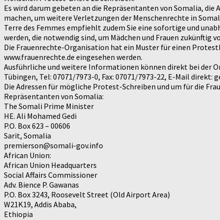
Es wird darum gebeten an die Repräsentanten von Somalia, die Af
machen, um weitere Verletzungen der Menschenrechte in Somali
Terre des Femmes empfiehlt zudem Sie eine sofortige und unabhän
werden, die notwendig sind, um Mädchen und Frauen zukünftig vo
Die Frauenrechte-Organisation hat ein Muster für einen Protestb
www.frauenrechte.de eingesehen werden.
Ausführliche und weitere Informationen können direkt bei der Or
Tübingen, Tel: 07071/7973-0, Fax: 07071/7973-22, E-Mail direkt
Die Adressen für mögliche Protest-Schreiben und um für die Frau
Repräsentanten von Somalia:
The Somali Prime Minister
HE. Ali Mohamed Gedi
P.O. Box 623 – 00606
Sarit, Somalia
premierson@somali-gov.info
African Union:
African Union Headquarters
Social Affairs Commissioner
Adv. Bience P. Gawanas
P.O. Box 3243, Roosevelt Street (Old Airport Area)
W21K19, Addis Ababa,
Ethiopia