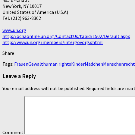
405 E 42nd St
New York, NY 10017
United States of America (U.S.A)
Tel. (212) 963-8302
www.un.org
http://ochaonline.un.org/ContactUs/tabid/1502/Default.aspx
http://www.un.org/members/intergovorg.shtml
Share
Tags:
Frauen
Gewalt
human rights
Kinder
Mädchen
Menschenrecht
Leave a Reply
Your email address will not be published.
Required fields are ma
Comment