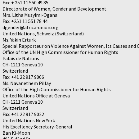
Fax: + 251 11 550 49 85
Directorate of Women, Gender and Development
Mrs. Litha Musyimi-Ogana
Fax: +251 11 551 78 44
dgender@africa-union.org
United Nations, Schweiz (Switzerland)
Ms. Yakin Erturk
Special Rapporteur on Violence Against Women, Its Causes and
Office of the UN High Commissioner for Human Rights
Palais de Nations
CH-1211 Geneva 10
Switzerland
Fax: +41 22 917 9006
Ms. Navanethem Pillay
Office of the High Commissioner for Human Rights
United Nations Office at Geneva
CH-1211 Geneva 10
Switzerland
Fax: +41 22 917 9022
United Nations New York
His Excellency Secretary-General
Ban Ki-Moon