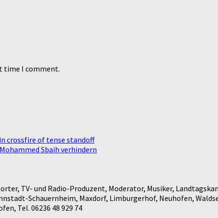
xt time I comment.
n crossfire of tense standoff
n Mohammed Sbaih verhindern
rter, TV- und Radio-Produzent, Moderator, Musiker, Landtagskan
annstadt-Schauernheim, Maxdorf, Limburgerhof, Neuhofen, Waldse
en, Tel. 06236 48 929 74