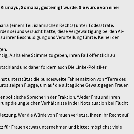
 Kismayu, Somalia, gesteinigt wurde. Sie wurde von einer
aria (einem Teil islamischen Rechts) unter Todesstrafe.
rden sei und versucht hatte, diese Vergewaltigung bei den Al-
 zu ihrer Beschuldigung und Verurteilung führte. Keiner der
gen.
g, Aisha eine Stimme zu geben, ihren Fall öffentlich zu
utschland und daher fordern auch Die Linke-Politiker
ernst unterstützt die bundesweite Fahnenaktion von “Terre des
ros zeigen Flagge, um auf die alltägliche Gewalt gegen Frauen
uenpolitische Sprecherin der Fraktion. “Jeder Frau und ihren
ung die ungleichen Verhältnisse in der Notsituation bei Flucht
etzung. Wer die Würde von Frauen verletzt, ihnen ihr Recht auf
 für Frauen etwas unternehmen und bittet möglichst viele