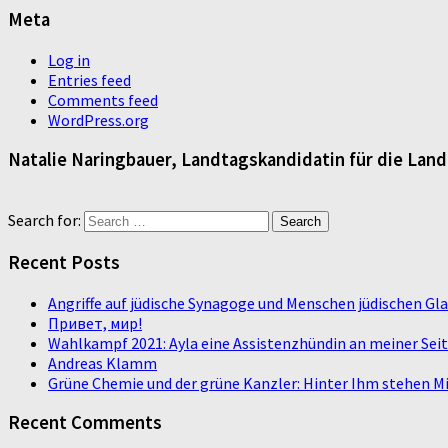
Meta
Log in
Entries feed
Comments feed
WordPress.org
Natalie Naringbauer, Landtagskandidatin für die Lan
Search for:
Recent Posts
Angriffe auf jüdische Synagoge und Menschen jüdischen G
Привет, мир!
Wahlkampf 2021: Ayla eine Assistenzhündin an meiner Sei
Andreas Klamm
Grüne Chemie und der grüne Kanzler: Hinter Ihm stehen Mi
Recent Comments