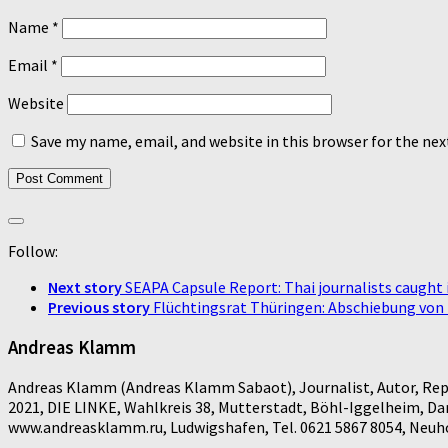
Name
*
Email
*
Website
Save my name, email, and website in this browser for the ne
Follow:
Next story
SEAPA Capsule Report: Thai journalists caught i
Previous story
Flüchtingsrat Thüringen: Abschiebung vo
Andreas Klamm
Andreas Klamm (Andreas Klamm Sabaot), Journalist, Autor, Repo
2021, DIE LINKE, Wahlkreis 38, Mutterstadt, Böhl-Iggelheim, D
www.andreasklamm.ru, Ludwigshafen, Tel. 0621 5867 8054, Neuhof