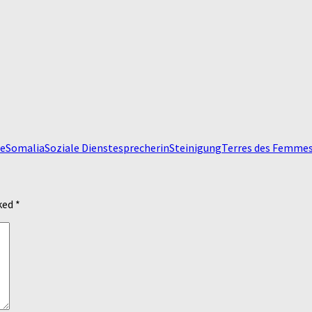
e
Somalia
Soziale Dienste
sprecherin
Steinigung
Terres des Femme
rked
*