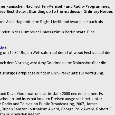
 amerikanischen Nachrichten-Fernseh- und Radio-Programmes,
mes-Best-Seller „Standing up to the madness – Ordinary Heroes
nd Asha Hagi mit dem Right Livelihood Award, der auch als
det in der Humboldt Universität in Berlin statt. Eine
de
).
 um 19.30 Uhr, im Weltsalon auf dem Tollwood Festival auf der
 Nach dem Vortrag wird Amy Goodman eine Diskussion über die
pflichtige Parkplätze auf dem BRK-Parkplatz zur Verfügung.
und David Goodman und ist im Jahr 2008 neu erschienen. Es
sehenen und internationalen Preisen ausgezeichnet, unter
 Radio and Television Public Broadcasting, 2007, James
6, Ruben Salazar Journalism Award, George Polk Award, Robert F.
lm in Schweden geehrt.