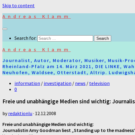
Skip to content
Andreas Klamm
Search for:
Andreas Klamm
Journalist, Autor, Moderator, Musiker, Musik-Pr
Rheinland-Pfalz am 14. März 2021, DIE LINKE, Wa
Neuhofen, Waldsee, Otterstadt, Altrip. Ludwigsha
information
/
investigation
/
news
/
television
0
Freie und unabhängige Medien sind wichtig: Journali
by
redaktionlu
·
12.12.2008
Freie und unabhängige Medien sind wichtig:
Journalistin Amy Goodman liest „Standing up to the madness“ 