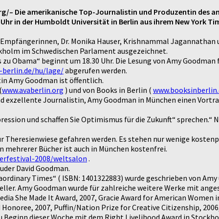
rg/– Die amerikanische Top-Journalistin und Produzentin des
hr in der Humboldt Universität in Berlin aus ihrem New York Ti
en Empfängerinnen, Dr. Monika Hauser, Krishnammal Jagannathan u
tockholm im Schwedischen Parlament ausgezeichnet.
s zu Obama“ beginnt um 18.30 Uhr. Die Lesung von Amy Goodman fin
berlin.de/hu/lage/
abgerufen werden.
stin Amy Goodman ist öffentlich.
(
www.avaberlin.org
) und von Books in Berlin (
www.booksinberlin.
d exzellente Journalistin, Amy Goodman in München einen Vortrag
ression und schaffen Sie Optimismus für die Zukunft“ sprechen.“
zur Theresienwiese gefahren werden. Es stehen nur wenige kosten
in mehrerer Bücher ist auch in München kostenfrei.
erfestival-2008/weltsalon
.
ruder David Goodman.
aordinary Times“ ( ISBN: 1401322883) wurde geschrieben von Amy 
eller. Amy Goodman wurde für zahlreiche weitere Werke mit ange
dia She Made It Award, 2007, Gracie Award for American Women in
Honoree, 2007, Puffin/Nation Prize for Creative Citizenship, 200
 Beginn dieser Woche mit dem Right Livelihood Award in Stockho