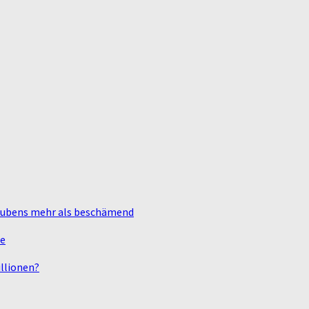
laubens mehr als beschämend
te
llionen?