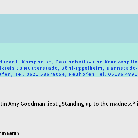
oduzent, Komponist, Gesundheits- und Krankenpfle
hlkreis 38 Mutterstadt, Böhl-Iggelheim, Dannstad
fen, Tel. 0621 58678054, Neuhofen Tel. 06236 489
stin Amy Goodman liest „Standing up to the madness“ i
in Berlin