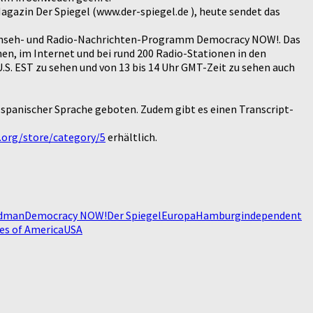
agazin Der Spiegel (www.der-spiegel.de ), heute sendet das
 Fernseh- und Radio-Nachrichten-Programm Democracy NOW!. Das
en, im Internet und bei rund 200 Radio-Stationen in den
U.S. EST zu sehen und von 13 bis 14 Uhr GMT-Zeit zu sehen auch
d spanischer Sprache geboten. Zudem gibt es einen Transcript-
org/store/category/5
erhältlich.
odman
Democracy NOW!
Der Spiegel
Europa
Hamburg
independent
es of America
USA