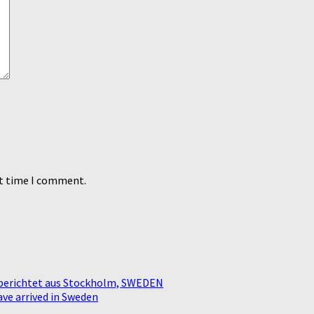
xt time I comment.
ty berichtet aus Stockholm, SWEDEN
ave arrived in Sweden