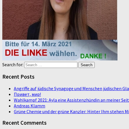
Search for:
Recent Posts
Angriffe auf jüdische Synagoge und Menschen jüdischen G
Привет, мир!
Wahlkampf 2021: Ayla eine Assistenzhündin an meiner Sei
Andreas Klamm
Grüne Chemie und der grüne Kanzler: Hinter Ihm stehen Mi
Recent Comments