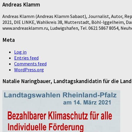
Andreas Klamm
Andreas Klamm (Andreas Klamm Sabaot), Journalist, Autor, Repo
2021, DIE LINKE, Wahlkreis 38, Mutterstadt, Böhl-Iggelheim, D
www.andreasklamm.ru, Ludwigshafen, Tel. 0621 5867 8054, Neuhof
Meta
Log in
Entries feed
Comments feed
WordPress.org
Natalie Naringbauer, Landtagskandidatin für die Lan