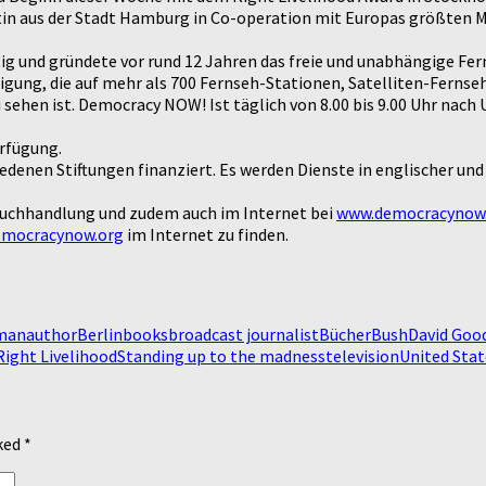
stin aus der Stadt Hamburg in Co-operation mit Europas größten M
tig und gründete vor rund 12 Jahren das freie und unabhängige
gung, die auf mehr als 700 Fernseh-Stationen, Satelliten-Fernseh
sehen ist. Democracy NOW! Ist täglich von 8.00 bis 9.00 Uhr nach 
erfügung.
edenen Stiftungen finanziert. Es werden Dienste in englischer un
Buchhandlung und zudem auch im Internet bei
www.democracynow.
mocracynow.org
im Internet zu finden.
man
author
Berlin
books
broadcast journalist
Bücher
Bush
David Go
Right Livelihood
Standing up to the madness
television
United Stat
rked
*