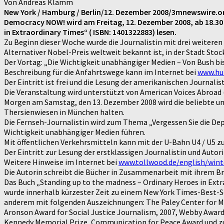
Von Andreas Klamm
New York / Hamburg / Berlin/12. Dezember 2008/3mnewswire.o
Democracy NOW! wird am Freitag, 12. Dezember 2008, ab 18.30 U
in Extraordinary Times“ ( ISBN: 1401322883) lesen.
Zu Beginn dieser Woche wurde die Journalistin mit drei weiter
Alternativer Nobel-Preis weltweit bekannt ist, in der Stadt S
Der Vortag: „Die Wichtigkeit unabhängiger Medien – Von Bush bi
Beschreibung für die Anfahrtswege kann im Internet bei
www.hu-
Der Eintritt ist frei und die Lesung der amerikanischen Journali
Die Veranstaltung wird unterstützt von American Voices Abroad 
Morgen am Samstag, den 13. Dezember 2008 wird die beliebte un
Thersienwiesen in München halten.
Die Fernseh-Journalistin wird zum Thema „Vergessen Sie die Dep
Wichtigkeit unabhängiger Medien führen.
Mit öffentlichen Verkehrsmitteln kann mit der U-Bahn U4 / U5 
Der Eintritt zur Lesung der erstklassigen Journalistin und Autor
Weitere Hinweise im Internet bei
www.tollwood.de/english/wint
Die Autorin schreibt die Bücher in Zusammenarbeit mit ihrem B
Das Buch „Standing up to the madness – Ordinary Heroes in Extr
wurde innerhalb kürzester Zeit zu einem New York Times-Best-S
anderem mit folgenden Auszeichnungen: The Paley Center for Me
Aronson Award for Social Justice Journalism, 2007, Webby Award 
Kennedy Memorial Prize, Communication for Peace Award und zu