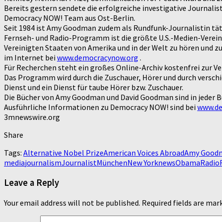
Bereits gestern sendete die erfolgreiche investigative Journali
Democracy NOW! Team aus Ost-Berlin.
Seit 1984 ist Amy Goodman zudem als Rundfunk-Journalistin tä
Fernseh- und Radio-Programm ist die größte U.S.-Medien-Vereini
Vereinigten Staaten von Amerika und in der Welt zu hören und zu 
im Internet bei
www.democracynow.org
.
Für Recherchen steht ein großes Online-Archiv kostenfrei zur V
Das Programm wird durch die Zuschauer, Hörer und durch verschi
Dienst und ein Dienst für taube Hörer bzw. Zuschauer.
Die Bücher von Amy Goodman und David Goodman sind in jeder 
Ausführliche Informationen zu Democracy NOW! sind bei
www.de
3mnewswire.org
Share
Tags:
Alternative Nobel Prize
American Voices Abroad
Amy Good
media
journalism
Journalist
München
New York
news
Obama
Radio
Leave a Reply
Your email address will not be published.
Required fields are ma