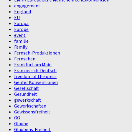
engagement
England
EU
Europa
Europe
event
familie
Family
Fernseh-Produktionen
Fernsehen
Frankfurt am Main
Französisch-Deutsch
freedom of the press
Genfer Konventionen
Gesellschaft
Gesundheit
gewerkschaft
Gewerkschaften
Gewissensfreiheit
GG
Glaube
Glaubens-Freiheit