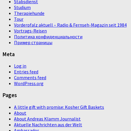
Stabsdienst
Studium
Therapiehunde
Tour
Vorderpfalz aktuell – Radio & Fernseh-Magazin seit 1984
Vortrags-Reisen
Политика конфиденциальности
Пример страницы
Meta
Log in
Entries feed
Comments feed
WordPress.org
Pages
A little gift with promise: Kosher Gift Baskets
About
About Andreas Klamm Journalist
Aktuelle Nachrichten aus der Welt
Ambassador