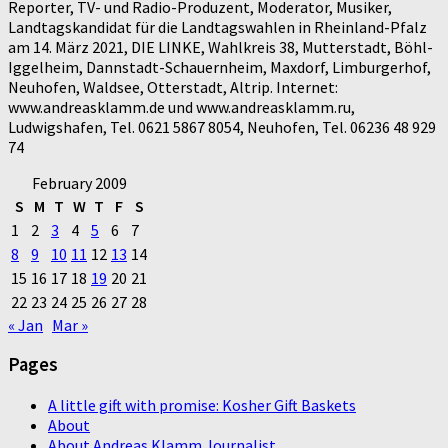
Reporter, TV- und Radio-Produzent, Moderator, Musiker,
Landtagskandidat für die Landtagswahlen in Rheinland-Pfalz
am 14. März 2021, DIE LINKE, Wahlkreis 38, Mutterstadt, Böhl-
Iggelheim, Dannstadt-Schauernheim, Maxdorf, Limburgerhof,
Neuhofen, Waldsee, Otterstadt, Altrip. Internet:
www.andreasklamm.de und www.andreasklamm.ru,
Ludwigshafen, Tel. 0621 5867 8054, Neuhofen, Tel. 06236 48 929
74
February 2009
S
M
T
W
T
F
S
1
2
3
4
5
6
7
8
9
10
11
12
13
14
15
16
17
18
19
20
21
22
23
24
25
26
27
28
« Jan
Mar »
Pages
A little gift with promise: Kosher Gift Baskets
About
About Andreas Klamm Journalist