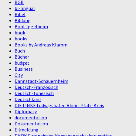
BGB
bi-lingual
Bibel
Bildung
Böhl-Iggelheim
book
books
Books by Andreas Klamm
Buch
Bücher
budget
Business
City
Dannstadt-Schauernheim
Deutsch-Französisch
Deutsch-Tunesisch
Deutschland
DIE LINKE Ludwigshafen Rhein-Pfalz-Kreis
Diplomacy
documentation
Dokumentation
Eilmeldung
EMRK Europäische Menschenrechtskonvention