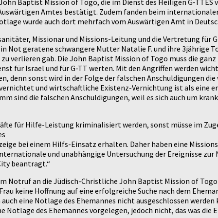
John Baptist Mission of Togo, die im Dienst des Heiligen G-TTES v
 Auswärtigen Amtes bestätigt. Zudem fanden beim internationalen
 Notlage wurde auch dort mehrfach vom Auswärtigen Amt in Deutschl
anitäter, Missionar und Missions-Leitung und die Vertretung für 
 in Not geratene schwangere Mutter Natalie F. und ihre 3jährige To
it zu verlieren gab. Die John Baptist Mission of Togo muss die gan
ienst für Israel und für G-TT werten. Mit den Angriffen werden wic
n, denn sonst wird in der Folge der falschen Anschuldigungen die 
ernichtet und wirtschaftliche Existenz-Vernichtung ist als eine 
imm sind die falschen Anschuldigungen, weil es sich auch um krank
äfte für Hilfe-Leistung kriminalisiert werden, sonst müsse im Zug
es
zeige bei einem Hilfs-Einsatz erhalten. Daher haben eine Mission
 internationale und unabhängige Untersuchung der Ereignisse zur
ity beantragt.“
em Notruf an die Jüdisch-Christliche John Baptist Mission of Togo
en Frau keine Hoffnung auf eine erfolgreiche Suche nach dem Ehem
da auch eine Notlage des Ehemannes nicht ausgeschlossen werden 
ne Notlage des Ehemannes vorgelegen, jedoch nicht, das was die E