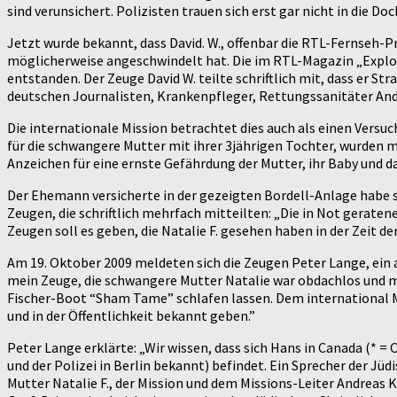
sind verunsichert. Polizisten trauen sich erst gar nicht in die D
Jetzt wurde bekannt, dass David. W., offenbar die RTL-Fernseh-
möglicherweise angeschwindelt hat. Die im RTL-Magazin „Explos
entstanden. Der Zeuge David W. teilte schriftlich mit, dass er 
deutschen Journalisten, Krankenpfleger, Rettungssanitäter Andr
Die internationale Mission betrachtet dies auch als einen Versu
für die schwangere Mutter mit ihrer 3jährigen Tochter, wurden 
Anzeichen für eine ernste Gefährdung der Mutter, ihr Baby und 
Der Ehemann versicherte in der gezeigten Bordell-Anlage habe 
Zeugen, die schriftlich mehrfach mitteilten: „Die in Not geraten
Zeugen soll es geben, die Natalie F. gesehen haben in der Zeit de
Am 19. Oktober 2009 meldeten sich die Zeugen Peter Lange, ein a
mein Zeuge, die schwangere Mutter Natalie war obdachlos und mu
Fischer-Boot “Sham Tame” schlafen lassen. Dem international M
und in der Öffentlichkeit bekannt geben.”
Peter Lange erklärte: „Wir wissen, dass sich Hans in Canada (* 
und der Polizei in Berlin bekannt) befindet. Ein Sprecher der J
Mutter Natalie F., der Mission und dem Missions-Leiter Andreas 