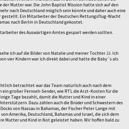
e der Mutter war. Die John Baptist Mission hatte sich auf den
t mehr nach Deutschland möglich sein könnte und daher auch eine
 gestellt. Ein Mitarbeiter der Deutschen Rettungsflug-Wacht
hamas nach Berlin in Deutschland gekostet.
itarbeiter des Auswärtigen Amtes gespart werden sollten.
 sehe ich auf die Bilder von Natalie und meiner Tochter JJ. Ich
von vier Kindern war ich direkt dabei und hatte die Baby´s als
echtlich betrachtet war das Team natürlich auch nach dem
n ein großer Fernseh-Sender, wie RTL die Arzt-Kosten für die
inige Tage bezahlt, damit die Mutter und Kind in einer
Unterstützern. Dazu zählen auch die Brüder und Schwestern des
 Docks von Nassau in Bahamas, der Fischer Peter Lange mit
n von Amerika, Deutschland, Bahamas und Israel, die sich dem
e Mutter und Kind in Not geleistet haben. Wir hoffen bald zu