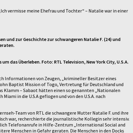
Ich vermisse meine Ehefrau und Tochter“ – Natalie war in einer
en und zur Geschichte zur schwangeren Natalie F. (24) und
eraten.
 um das Überleben. Foto: RTL Television, New York City, U.S.A.
ach Informationen von Zeugen, „krimineller Besitzer eines
John Baptist Mission of Togo, Vertretung für Deutschland und
reas Klamm – Sabaot hätten einen so genannten „Nationalen
 Miami in die U.S.A geflogen und von den U.S.A. nach
ernseh-Team von RTL die schwangere Mutter Natalie F. und ihre
h war, recherchierte die journalistische Kollegin sehr intensiv.
lich Telefonanrufe in Hilfe-Zentrum „International Social and
tere Menschen in Gefahr geraten. Die Menschen in den Docks