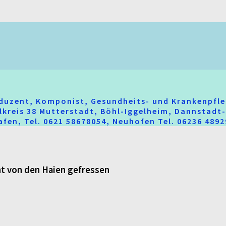
oduzent, Komponist, Gesundheits- und Krankenpfle
hlkreis 38 Mutterstadt, Böhl-Iggelheim, Dannstad
fen, Tel. 0621 58678054, Neuhofen Tel. 06236 489
ht von den Haien gefressen