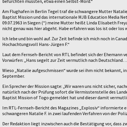
befürchten mussten, etwa einen Selbst-Mord.“
Am Flughafen in Berlin Tegel traf die schwangere Mutter Natalie
Baptist Mission und das internationale MJB Education Media Net
09.07.1963 in Siegen (*) meine Mutter heißt Linda Elisabeth Frey
nicht genau was hier abgeht. Habe erfahren was los ist oder los w
Ich lebe und bin wohl auf. Zur Zeit befinde ich mich noch in Canad
Hochachtungsvoll Hans-Jürgen F.“
Laut dem Fernseh-Bericht von RTL befindet sich der Ehemann ver
Vorwürfen: „Hans segelt zur Zeit vermutlich nach Deutschland…
Wieso „Natalie aufgeschmissen“ wurde sei ihm nicht bekannt, in
September.
Ein Sprecher der Mission sagte: „Wir waren uns nicht sicher, na
natürlich nach der Prüfung sofort die Vermisstenstelle des Land
Baptist Mission of Togo gemeldet hat und dieser damit vermutli
Im RTL-Fernseh-Bericht des Magazines „Explosiv“ informierte e
schwangeren Natalie F. in zwei laufenden Verfahren von der Poli
Der Redaktion liegt inzwischen auch die Bestätigung vor, dass 