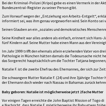
Bei der Kriminal-Polizei (Kripo) gebe es einen Vermerk in der A
Bundeszentral-Register zu seiner Person gibt.
Zum Vorwurf wegen der „Entziehung von Arbeits-Entgelt“, erklärt
informiert sei, was ihm genau vorgeworfen wird. Sein Konto sei
Seinen Glauben an ein „soziales und demokratisches Menschenrec
Seine Kindheit war alles andere als einfach, erinnert sich Hans-J
fünf Kindern auf. Seine Mutter habe einen Mann aus den Vereini
Im Jahr 1999 trifft den ehemals allein erziehenden Vater von drei
Pathologie in München hätten damals die Todesursache nicht her
das Sorgerecht hauptsächlich um die Tochter Tatjana begonnen, 
Natalie F. ist die zweite Ehefrau des Ehemannes, der sich zur Zeit
Die schwangere Mutter Natalie F. (24) und ihre 3jährige Tochter 
der Ehemann doch wieder nach Nassau in Bahamas zurück kehre
Baby geboren: Natalie ist möglicherweise jetzt 2fache Mutter
Vor einigen Tagen erreichte die John Baptist Mission of Togo di
e Nachricht, dass Natalie F. möglicherweise ihr Baby etwas frühe