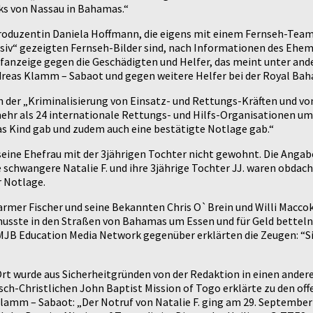
ocks von Nassau in Bahamas.“
Produzentin Daniela Hoffmann, die eigens mit einem Fernseh-Team a
iv“ gezeigten Fernseh-Bilder sind, nach Informationen des Ehema
Strafanzeige gegen die Geschädigten und Helfer, das meint unter a
eas Klamm – Sabaot und gegen weitere Helfer bei der Royal Baham
ch der „Kriminalisierung von Einsatz- und Rettungs-Kräften und v
mehr als 24 internationale Rettungs- und Hilfs-Organisationen um
das Kind gab und zudem auch eine bestätigte Notlage gab.“
seine Ehefrau mit der 3jährigen Tochter nicht gewohnt. Die Angab
e schwangere Natalie F. und ihre 3jährige Tochter JJ. waren obdach
r Notlage.
rmer Fischer und seine Bekannten Chris O`Brein und Willi Maccoke 
sste in den Straßen von Bahamas um Essen und für Geld betteln.”
JB Education Media Network gegenüber erklärten die Zeugen: “Si
= Ort wurde aus Sicherheitgründen von der Redaktion in einen ande
üdisch-Christlichen John Baptist Mission of Togo erklärte zu den
Klamm – Sabaot: „Der Notruf von Natalie F. ging am 29. September