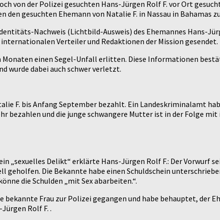
ch von der Polizei gesuchten Hans-Jürgen Rolf F. vor Ort gesuch
en den gesuchten Ehemann von Natalie F. in Nassau in Bahamas zu
dentitäts-Nachweis (Lichtbild-Ausweis) des Ehemannes Hans-Jürge
 internationalen Verteiler und Redaktionen der Mission gesendet.
Monaten einen Segel-Unfall erlitten. Diese Informationen bestät
d wurde dabei auch schwer verletzt.
talie F. bis Anfang September bezahlt. Ein Landeskriminalamt hab
hr bezahlen und die junge schwangere Mutter ist in der Folge mit
n „sexuelles Delikt“ erklärte Hans-Jürgen Rolf F.: Der Vorwurf sei
ll geholfen. Die Bekannte habe einen Schuldschein unterschriebe
könne die Schulden „mit Sex abarbeiten.“.
die bekannte Frau zur Polizei gegangen und habe behauptet, der 
Jürgen Rolf F. .