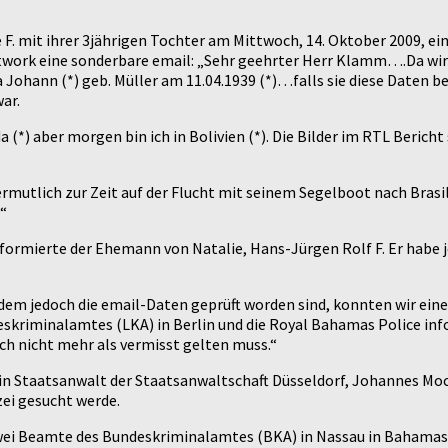
 F. mit ihrer 3jährigen Tochter am Mittwoch, 14. Oktober 2009, ei
work eine sonderbare email: „Sehr geehrter Herr Klamm….Da wir u
a Johann (*) geb. Müller am 11.04.1939 (*)…falls sie diese Daten 
ar.
a (*) aber morgen bin ich in Bolivien (*). Die Bilder im RTL Berich
mutlich zur Zeit auf der Flucht mit seinem Segelboot nach Brasil
“
formierte der Ehemann von Natalie, Hans-Jürgen Rolf F. Er habe j
chdem jedoch die email-Daten geprüft worden sind, konnten wir ei
eskriminalamtes (LKA) in Berlin und die Royal Bahamas Police inf
ch nicht mehr als vermisst gelten muss.“
in Staatsanwalt der Staatsanwaltschaft Düsseldorf, Johannes Mo
zei gesucht werde.
zwei Beamte des Bundeskriminalamtes (BKA) in Nassau in Bahamas i