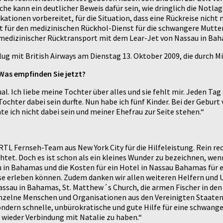
he kann ein deutlicher Beweis dafür sein, wie dringlich die Notlag
ationen vorbereitet, für die Situation, dass eine Rückreise nich
t für den medizinischen Rückhol-Dienst für die schwangere Mutter
n medizinischer Rücktransport mit dem Lear-Jet von Nassau in Ba
ug mit British Airways am Dienstag 13. Oktober 2009, die durch M
 Was empfinden Sie jetzt?
al. Ich liebe meine Tochter über alles und sie fehlt mir. Jeden Tag
ochter dabei sein durfte. Nun habe ich fünf Kinder. Bei der Geburt 
 ich nicht dabei sein und meiner Ehefrau zur Seite stehen.“
 RTL Fernseh-Team aus New York City für die Hilfeleistung. Rein r
htet. Doch es ist schon als ein kleines Wunder zu bezeichnen, wen
u in Bahamas und die Kosten für ein Hotel in Nassau Bahamas für e
se erleben können. Zudem danken wir allen weiteren Helfern und 
assau in Bahamas, St. Matthew´s Church, die armen Fischer in den
 einzelne Menschen und Organisationen aus den Vereinigten Staate
ndern schnelle, unbürokratische und gute Hilfe für eine schwanger
d wieder Verbindung mit Natalie zu haben.“