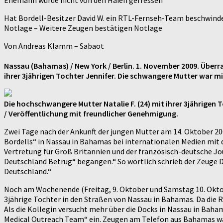
Ehemann wurde nicht von den Haien gefressen
Hat Bordell-Besitzer David W. ein RTL-Fernseh-Team beschwindel
Notlage – Weitere Zeugen bestätigen Notlage
Von Andreas Klamm – Sabaot
Nassau (Bahamas) / New York / Berlin. 1. November 2009. Überr
ihrer 3jährigen Tochter Jennifer. Die schwangere Mutter war mi
Die hochschwangere Mutter Natalie F. (24) mit ihrer 3jährigen 
/ Veröffentlichung mit freundlicher Genehmigung.
Zwei Tage nach der Ankunft der jungen Mutter am 14. Oktober 200
Bordells“ in Nassau in Bahamas bei internationalen Medien mit d
Vertretung für Groß Britannien und der französisch-deutsche J
Deutschland Betrug“ begangen.“ So wörtlich schrieb der Zeuge Dav
Deutschland.“
Noch am Wochenende (Freitag, 9. Oktober und Samstag 10. Oktob
3jährige Tochter in den Straßen von Nassau in Bahamas. Da die R
Als die Kollegin versucht mehr über die Docks in Nassau in Baha
Medical Outreach Team“ ein. Zeugen am Telefon aus Bahamas wa