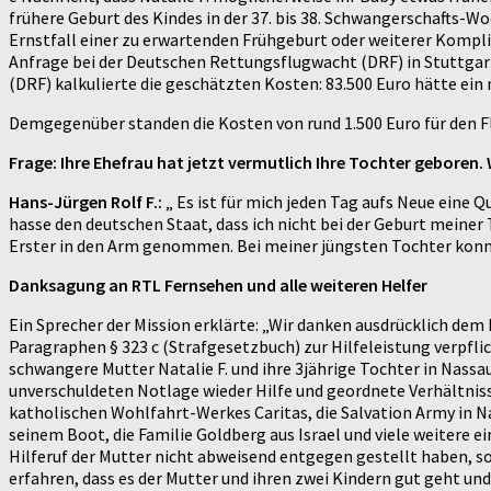
frühere Geburt des Kindes in der 37. bis 38. Schwangerschafts-Woc
Ernstfall einer zu erwartenden Frühgeburt oder weiterer Komplik
Anfrage bei der Deutschen Rettungsflugwacht (DRF) in Stuttgar
(DRF) kalkulierte die geschätzten Kosten: 83.500 Euro hätte ei
Demgegenüber standen die Kosten von rund 1.500 Euro für den Fl
Frage: Ihre Ehefrau hat jetzt vermutlich Ihre Tochter geboren.
Hans-Jürgen Rolf F.:
„ Es ist für mich jeden Tag aufs Neue eine Qu
hasse den deutschen Staat, dass ich nicht bei der Geburt meiner T
Erster in den Arm genommen. Bei meiner jüngsten Tochter konnte
Danksagung an RTL Fernsehen und alle weiteren Helfer
Ein Sprecher der Mission erklärte: „Wir danken ausdrücklich dem
Paragraphen § 323 c (Strafgesetzbuch) zur Hilfeleistung verpflic
schwangere Mutter Natalie F. und ihre 3jährige Tochter in Nassa
unverschuldeten Notlage wieder Hilfe und geordnete Verhältnis
katholischen Wohlfahrt-Werkes Caritas, die Salvation Army in N
seinem Boot, die Familie Goldberg aus Israel und viele weitere
Hilferuf der Mutter nicht abweisend entgegen gestellt haben, so
erfahren, dass es der Mutter und ihren zwei Kindern gut geht un