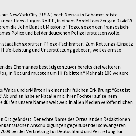
us New York City (U.S.A.) nach Nassau in Bahamas reiste,
nnes Hans-Jürgen Rolf F., in einem Bordell des Zeugen David W.
nderem die John Baptist Mission of Togo, gegen den französisch-
as Police und bei der deutschen Polizei erstatten wolle.
on staatlich geprüften Pflege-Fachkräften. Zum Rettungs-Einsatz
 Hilfe-Leistung und Unterstützung gebeten, weil es ernste
en des Ehemannes bestätigten zuvor bereits drei weiteren
los, in Not und mussten um Hilfe bitten.“ Mehr als 100 weitere
Waite und erklärten in einer schriftlichen Erklärung: “Gott ist
 Ab und an habe er Natalie mit ihrer Tochter auf seinem
e dürfen unsere Namen weltweit in allen Medien veröffentlichen
ren Ort geändert. Der echte Name des Ortes ist den Redaktionen
 offenbar falschen Anschuldigungen gegenüber der schwangeren
 2009 bei der Vertretung für Deutschland und Vertretung für