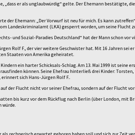
kte, „dass er als unglaubwürdig“ gelte. Der Ehemann bestätigte, d
e der Ehemann: „Der Vorwurf ist neu für mich. Es kann zutreffen“.
 vom Landeskriminalamt (LKA) gesperrt worden, um seine Flucht z
hts- und Sozial-Paradies Deutschland“ hat der Mann schon vor vi
ürgen Rolf F., der vier weitere Geschwister hat. Mit 16 Jahren sei e
gten Staaten von Amerika geheiratet.
 Kindern ein harter Schicksals-Schlag. Am 13. Mai 1999 ist seine e
ausfinden können. Seine Ehefrau hinterließ drei Kinder: Torsten
erinnert sich Hans-Jürgen Rolf F..
 auf der Flucht nicht vor seiner Ehefrau, sondern auf der Flucht vo
hatten bis kurz vor dem Rückflug nach Berlin (über London, mit Br
n würde.
r als rechnerisch erwartet geboren haben soll und sich zur Zeit ve