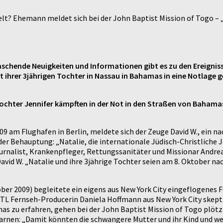
t? Ehemann meldet sich bei der John Baptist Mission of Togo – „
aschende Neuigkeiten und Informationen gibt es zu den Ereigniss
t ihrer 3jährigen Tochter in Nassau in Bahamas in eine Notlage g
Tochter Jennifer kämpften in der Not in den Straßen von Bahamas
9 am Flughafen in Berlin, meldete sich der Zeuge David W., ein n
er Behauptung: „Natalie, die internationale Jüdisch-Christliche 
ournalist, Krankenpfleger, Rettungssanitäter und Missionar And
id W. „Natalie und ihre 3jährige Tochter seien am 8. Oktober nach
er 2009) begleitete ein eigens aus New York City eingeflogenes F
TL Fernseh-Producerin Daniela Hoffmann aus New York City skeptisc
mas zu erfahren, gehen bei der John Baptist Mission of Togo plötz
rnen: „Damit könnten die schwangere Mutter und ihr Kind und wei