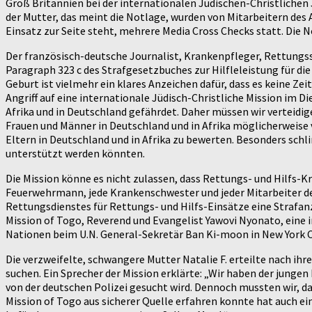
Groß Britannien bei der internationalen Jüdischen-Christlichen 
der Mutter, das meint die Notlage, wurden von Mitarbeitern des
Einsatz zur Seite steht, mehrere Media Cross Checks statt. Die
Der französisch-deutsche Journalist, Krankenpfleger, Rettungss
Paragraph 323 c des Strafgesetzbuches zur Hilfleleistung für die
Geburt ist vielmehr ein klares Anzeichen dafür, dass es keine Ze
Angriff auf eine internationale Jüdisch-Christliche Mission im D
Afrika und in Deutschland gefährdet. Daher müssen wir verteidige
Frauen und Männer in Deutschland und in Afrika möglicherweise v
Eltern in Deutschland und in Afrika zu bewerten. Besonders schl
unterstützt werden könnten.
Die Mission könne es nicht zulassen, dass Rettungs- und Hilfs-Kr
Feuerwehrmann, jede Krankenschwester und jeder Mitarbeiter d
Rettungsdienstes für Rettungs- und Hilfs-Einsätze eine Strafan
Mission of Togo, Reverend und Evangelist Yawovi Nyonato, eine
Nationen beim U.N. General-Sekretär Ban Ki-moon in New York C
Die verzweifelte, schwangere Mutter Natalie F. erteilte nach ihr
suchen. Ein Sprecher der Mission erklärte: „Wir haben der jung
von der deutschen Polizei gesucht wird. Dennoch mussten wir, 
Mission of Togo aus sicherer Quelle erfahren konnte hat auch ei