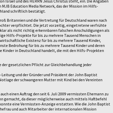
on Israel und des HERRN Jesus Christus steht, ein. Die Angaben
 MJB Education Media Network, das der Mission im Hilfs-
and schriftlich bestätigt.
Groß Britannien und die Vertretung für Deutschland waren nach
chter verpflichtet. Die jetzt vorzeitig, eingetretene verfrühte
z klar als nicht richtig erkennbaren falschen Anschuldigungen als
htige Hilfs-Projekte für bis zu mehrere Tausend Menschen in
wirtschaftliche Existenz für bis zu mehrere Tausend Kinder,
ernste Bedrohung für bis zu mehrere Tausend Kinder und deren
e Kinder in Deutschland handelt, die mit den Hilfs-Projekten
e der gesetzlichen Pflicht zur Gleichbehandlung jeder
s-Leitung und der Gründer und Präsident der John Baptist
 Notlage der schwangeren Mutter mit Kind bei den Vereinten
 auch einen Auftrag den seit 6. Juli 2009 vermissten Ehemann zu
ann gemacht, da dieser möglicherweise auch mittels Haftbefehl
konnte eine Vermissten-Anzeige erstatten. Wie die John Baptist
hefrau und auch Mitarbeiter der internationalen Mission