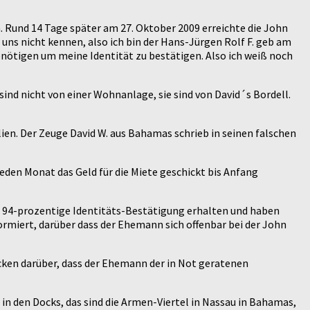
n. Rund 14 Tage später am 27. Oktober 2009 erreichte die John
ns nicht kennen, also ich bin der Hans-Jürgen Rolf F. geb am
benötigen um meine Identität zu bestätigen. Also ich weiß noch
t sind nicht von einer Wohnanlage, sie sind von David´s Bordell.
ien. Der Zeuge David W. aus Bahamas schrieb in seinen falschen
eden Monat das Geld für die Miete geschickt bis Anfang
ne 94-prozentige Identitäts-Bestätigung erhalten und haben
ormiert, darüber dass der Ehemann sich offenbar bei der John
cken darüber, dass der Ehemann der in Not geratenen
n den Docks, das sind die Armen-Viertel in Nassau in Bahamas,