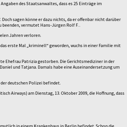
ie Angaben des Staatsanwaltes, dass es 25 Einträge im
 Doch sagen könne er dazu nichts, da er offenbar nicht darüber
u beenden, vermutet Hans-Jürgen Rolf F. .
elen Jahren verloren.
r das erste Mal „kriminell“ geworden, wuchs in einer Familie mit
rste Ehefrau Patrizia gestorben. Die Gerichtsmediziner in der
, Daniel und Tatjana. Damals habe eine Auseinandersetzung um
r der deutschen Polizei befindet.
itisch Airways) am Dienstag, 13. Oktober 2009, die Hoffnung, dass
rmutlich in einem Krankenhaus in Berlin befindet. Schon die