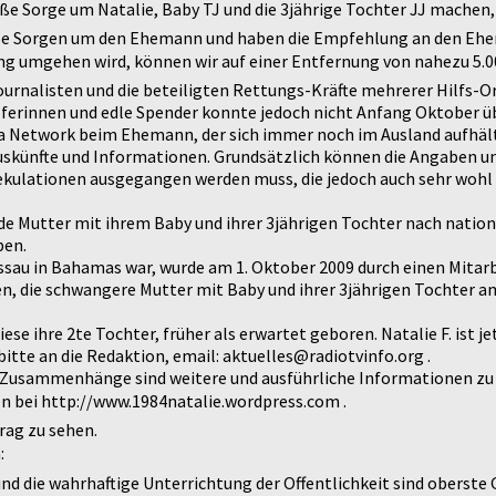
große Sorge um Natalie, Baby TJ und die 3jährige Tochter JJ machen
roße Sorgen um den Ehemann und haben die Empfehlung an den Eh
g umgehen wird, können wir auf einer Entfernung von nahezu 5.00
ournalisten und die beteiligten Rettungs-Kräfte mehrerer Hilfs-O
elferinnen und edle Spender konnte jedoch nicht Anfang Oktober ü
ia Network beim Ehemann, der sich immer noch im Ausland aufhäl
n Auskünfte und Informationen. Grundsätzlich können die Angaben 
kulationen ausgegangen werden muss, die jedoch auch sehr wohl 
hende Mutter mit ihrem Baby und ihrer 3jährigen Tochter nach nati
ben.
sau in Bahamas war, wurde am 1. Oktober 2009 durch einen Mitarbe
gen, die schwangere Mutter mit Baby und ihrer 3jährigen Tochter 
iese ihre 2te Tochter, früher als erwartet geboren. Natalie F. ist 
bitte an die Redaktion, email: aktuelles@radiotvinfo.org .
Zusammenhänge sind weitere und ausführliche Informationen zu 
en bei http://www.1984natalie.wordpress.com .
rag zu sehen.
:
d die wahrhaftige Unterrichtung der Offentlichkeit sind oberste G