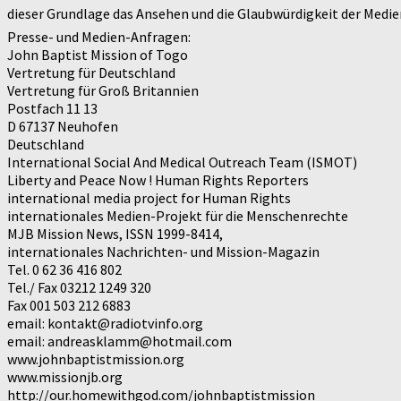
dieser Grundlage das Ansehen und die Glaubwürdigkeit der Medien
Presse- und Medien-Anfragen:
John Baptist Mission of Togo
Vertretung für Deutschland
Vertretung für Groß Britannien
Postfach 11 13
D 67137 Neuhofen
Deutschland
International Social And Medical Outreach Team (ISMOT)
Liberty and Peace Now ! Human Rights Reporters
international media project for Human Rights
internationales Medien-Projekt für die Menschenrechte
MJB Mission News, ISSN 1999-8414,
internationales Nachrichten- und Mission-Magazin
Tel. 0 62 36 416 802
Tel./ Fax 03212 1249 320
Fax 001 503 212 6883
email: kontakt@radiotvinfo.org
email: andreasklamm@hotmail.com
www.johnbaptistmission.org
www.missionjb.org
http://our.homewithgod.com/johnbaptistmission