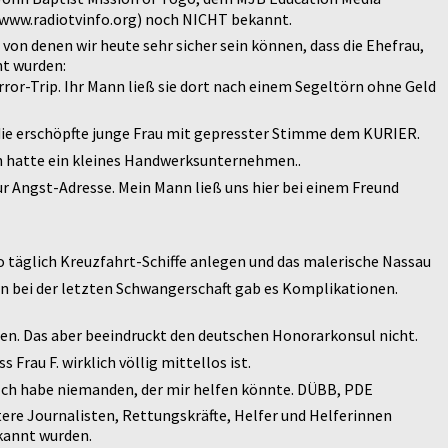
(www.radiotvinfo.org) noch NICHT bekannt.
on denen wir heute sehr sicher sein können, dass die Ehefrau,
nt wurden:
rror-Trip. Ihr Mann ließ sie dort nach einem Segeltörn ohne Geld
hlt die erschöpfte junge Frau mit gepresster Stimme dem KURIER.
ann hatte ein kleines Handwerksunternehmen..
Angst-Adresse. Mein Mann ließ uns hier bei einem Freund
 wo täglich Kreuzfahrt-Schiffe anlegen und das malerische Nassau
hon bei der letzten Schwangerschaft gab es Komplikationen.
 Augen. Das aber beeindruckt den deutschen Honorarkonsul nicht.
Frau F. wirklich völlig mittellos ist.
 Ich habe niemanden, der mir helfen könnte. DÜBB, PDE
ere Journalisten, Rettungskräfte, Helfer und Helferinnen
kannt wurden.