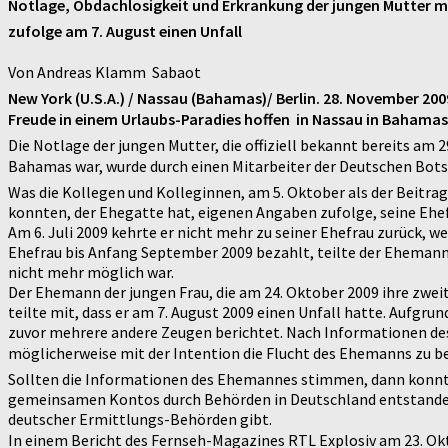
Notlage, Obdachlosigkeit und Erkrankung der jungen Mutter m
zufolge am 7. August einen Unfall
Von Andreas Klamm  Sabaot
New York (U.S.A.) / Nassau (Bahamas)/ Berlin. 28. November 200
Freude in einem Urlaubs-Paradies hoffen  in Nassau in Bahamas 
Die Notlage der jungen Mutter, die offiziell bekannt bereits am
Bahamas war, wurde durch einen Mitarbeiter der Deutschen Botsch
Was die Kollegen und Kolleginnen, am 5. Oktober als der Beitra
konnten, der Ehegatte hat, eigenen Angaben zufolge, seine Ehef
Am 6. Juli 2009 kehrte er nicht mehr zu seiner Ehefrau zurück,
Ehefrau bis Anfang September 2009 bezahlt, teilte der Ehemann m
nicht mehr möglich war.
Der Ehemann der jungen Frau, die am 24. Oktober 2009 ihre zweit
teilte mit, dass er am 7. August 2009 einen Unfall hatte. Aufgr
zuvor mehrere andere Zeugen berichtet. Nach Informationen d
möglicherweise mit der Intention die Flucht des Ehemanns zu b
Sollten die Informationen des Ehemannes stimmen, dann konnte 
gemeinsamen Kontos durch Behörden in Deutschland entstanden s
deutscher Ermittlungs-Behörden gibt.
In einem Bericht des Fernseh-Magazines RTL Explosiv am 23. O