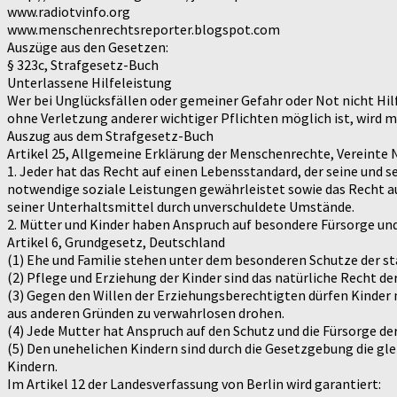
www.radiotvinfo.org
www.menschenrechtsreporter.blogspot.com
Auszüge aus den Gesetzen:
§ 323c, Strafgesetz-Buch
Unterlassene Hilfeleistung
Wer bei Unglücksfällen oder gemeiner Gefahr oder Not nicht Hi
ohne Verletzung anderer wichtiger Pflichten möglich ist, wird mi
Auszug aus dem Strafgesetz-Buch
Artikel 25, Allgemeine Erklärung der Menschenrechte, Vereinte 
1. Jeder hat das Recht auf einen Lebensstandard, der seine und 
notwendige soziale Leistungen gewährleistet sowie das Recht auf
seiner Unterhaltsmittel durch unverschuldete Umstände.
2. Mütter und Kinder haben Anspruch auf besondere Fürsorge und
Artikel 6, Grundgesetz, Deutschland
(1) Ehe und Familie stehen unter dem besonderen Schutze der s
(2) Pflege und Erziehung der Kinder sind das natürliche Recht de
(3) Gegen den Willen der Erziehungsberechtigten dürfen Kinder 
aus anderen Gründen zu verwahrlosen drohen.
(4) Jede Mutter hat Anspruch auf den Schutz und die Fürsorge de
(5) Den unehelichen Kindern sind durch die Gesetzgebung die glei
Kindern.
Im Artikel 12 der Landesverfassung von Berlin wird garantiert: