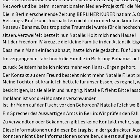
Network und bei beim internationalen Medien-Projekt für die M
Die in Berlin erscheinende Zeitung BERLINER KURER hat am 5. Ok
Rettungs-Kräfte und Journalisten nicht informiert sein konnten
Nassau / Bahams. Das tropische Traumziel wurde für die hochsch
sitzen. Verzweifelt bettelt nun Natalie: Holt mich nach Hause !
Mit der Freedom IV kreuzte die kleine Familie in den Atlantik. 
Dass mein Mann einfach abhaut, hätte ich nie gedacht.. Fünf Ja
Im vergangenen Jahr brach die Familie in Richtung Bahamas auf. 
zurück. Seitdem habe ich nichts mehr von Hans-Jürgen gehört.
Der Kontakt zu dem Freund besteht nicht mehr. Natalie F. lebt pr
Meine Tochter ist krank. Ich bettele für unser Essen, es regnet
besichtigen, ist sie allein und hungrig. Natalie F. fleht: Bitt
Ihr Mann ist vor drei Monaten verschwunden
Ist ihr Mann auf der Flucht vor den Behörden? Natalie F.: Ich wei
Ein Sprecher des Auswärtigen Amts in Berlin: Wir prüfen den Fall z
Zu Verwandten oder Bekannten gibt es keine Kontakt mehr., sagt
Diese Informationen und dieser Beitrag ist in der gedruckten A
konnten nicht über Informationen schreiben, die erst auf gezi