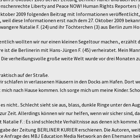
enschenrechte Liberty and Peace NOW! Human Rights Reporters 
tober 2009 folgenden Beitrag mit Informationen veröffentlicht, v
, weil diese Informationen erst nach dem 27. Oktober 2009 bekan
wangere Natalie F. (24) und ihr Töchterchen (3) aus Berlin zum Ho
Eigentlich wollten wir nur einen kleinen Segeltour machen., erzä
hre ist die Berlinerin mit Hans-Jürgen F. (45) verheiratet. Mein M
Die verheißungsvolle große weite Welt wurde vor drei Monaten zur 
aktisch auf der Straße.
, wir schlafen in verlassenen Häusern in den Docks am Hafen. Dort
e lasst mich nach Hause kommen. Ich sorge mich um meine Kinder. Sc
ß es nicht.. Schlecht sieht sie aus, blass, dunkle Ringe unter den
ur Zeit. Allerdings können wir nur helfen, wenn wir sicher sind, dass 
 Natalie F. : Es sind schlechte Verhältnisse aus denen ich komme.
usgabe der Zeitung BERLINER KURIER erschienen. Die Autoren, weit
elte Anfrage des MBJ Education Media Network an den Ehemann be