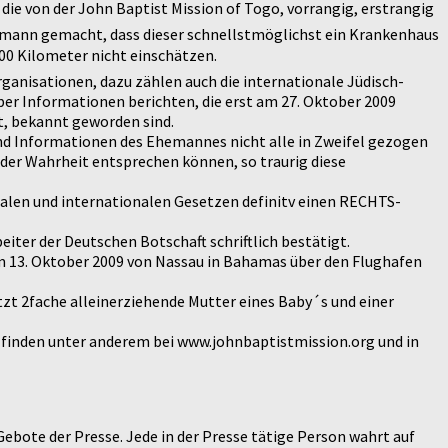
, die von der John Baptist Mission of Togo, vorrangig, erstrangig
emann gemacht, dass dieser schnellstmöglichst ein Krankenhaus
0 Kilometer nicht einschätzen.
rganisationen, dazu zählen auch die internationale Jüdisch-
ber Informationen berichten, die erst am 27. Oktober 2009
t, bekannt geworden sind.
und Informationen des Ehemannes nicht alle in Zweifel gezogen
der Wahrheit entsprechen können, so traurig diese
onalen und internationalen Gesetzen definitv einen RECHTS-
iter der Deutschen Botschaft schriftlich bestätigt.
am 13. Oktober 2009 von Nassau in Bahamas über den Flughafen
jetzt 2fache alleinerziehende Mutter eines Baby´s und einer
finden unter anderem bei www.johnbaptistmission.org und in
ebote der Presse. Jede in der Presse tätige Person wahrt auf