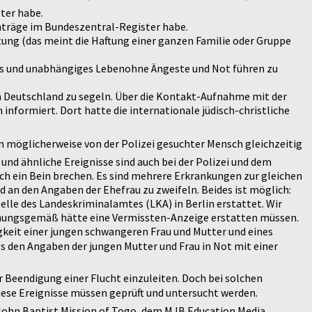
ter habe.
nträge im Bundeszentral-Register habe.
ftung (das meint die Haftung einer ganzen Familie oder Gruppe
eies und unabhängiges Lebenohne Ängeste und Not führen zu
ch Deutschland zu segeln. Über die Kontakt-Aufnahme mit der
informiert. Dort hatte die internationale jüdisch-christliche
ein möglicherweise von der Polizei gesuchter Mensch gleichzeitig
 und ähnliche Ereignisse sind auch bei der Polizei und dem
ch ein Bein brechen. Es sind mehrere Erkrankungen zur gleichen
d an den Angaben der Ehefrau zu zweifeln. Beides ist möglich:
lle des Landeskriminalamtes (LKA) in Berlin erstattet. Wir
ordnungsgemäß hätte eine Vermissten-Anzeige erstatten müssen.
gkeit einer jungen schwangeren Frau und Mutter und eines
gs den Angaben der jungen Mutter und Frau in Not mit einer
Beendigung einer Flucht einzuleiten. Doch bei solchen
ese Ereignisse müssen geprüft und untersucht werden.
i John Baptist Mission of Togo, dem MJB Education Media