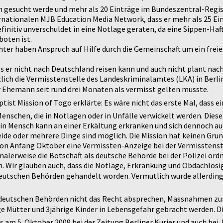
n gesucht werde und mehr als 20 Einträge im Bundeszentral-Regis
rnationalen MJB Education Media Network, dass er mehr als 25 Ei
efinitiv unverschuldet in eine Notlage geraten, da eine Sippen-Ha
boten ist.
chter haben Anspruch auf Hilfe durch die Gemeinschaft um ein fr
ss er nicht nach Deutschland reisen kann und auch nicht plant na
ich die Vermisstenstelle des Landeskriminalamtes (LKA) in Berlin 
Ehemann seit rund drei Monaten als vermisst gelten musste.
tist Mission of Togo erklärte: Es wäre nicht das erste Mal, dass 
Menschen, die in Notlagen oder in Unfälle verwickelt werden. Diese
in Mensch kann an einer Erkältung erkranken und sich dennoch au
eide oder mehrere Dinge sind möglich. Die Mission hat keinen Grun
ion Anfang Oktober eine Vermissten-Anzeige bei der Vermisstenste
rmalerweise die Botschaft als deutsche Behörde bei der Polizei 
n. Wir glauben auch, dass die Notlage, Erkrankung und Obdachlosi
n deutschen Behörden gehandelt worden. Vermutlich wurde allerdin
 deutschen Behörden nicht das Recht absprechen, Massnahmen zur 
 Mütter und 3jährige Kinder in Lebensgefahr gebracht werden. Di
s am 5. Oktober 2009 bei der Zeitung Berliner Kurier und auch be