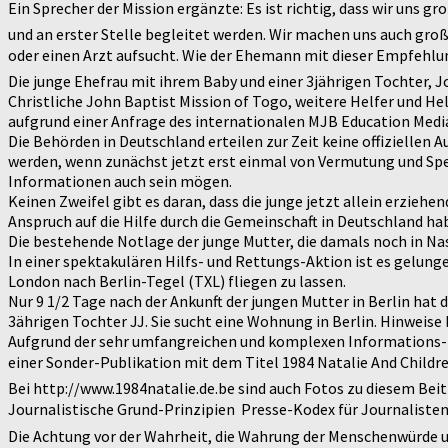
Ein Sprecher der Mission ergänzte: Es ist richtig, dass wir uns 
und an erster Stelle begleitet werden. Wir machen uns auch g
oder einen Arzt aufsucht. Wie der Ehemann mit dieser Empfehlun
Die junge Ehefrau mit ihrem Baby und einer 3jährigen Tochter, J
Christliche John Baptist Mission of Togo, weitere Helfer und H
aufgrund einer Anfrage des internationalen MJB Education Med
Die Behörden in Deutschland erteilen zur Zeit keine offizielle
werden, wenn zunächst jetzt erst einmal von Vermutung und Spe
Informationen auch sein mögen.
Keinen Zweifel gibt es daran, dass die junge jetzt allein erzie
Anspruch auf die Hilfe durch die Gemeinschaft in Deutschland ha
Die bestehende Notlage der junge Mutter, die damals noch in Nas
In einer spektakulären Hilfs- und Rettungs-Aktion ist es gelun
London nach Berlin-Tegel (TXL) fliegen zu lassen.
Nur 9 1/2 Tage nach der Ankunft der jungen Mutter in Berlin hat d
3ährigen Tochter JJ. Sie sucht eine Wohnung in Berlin. Hinweise 
Aufgrund der sehr umfangreichen und komplexen Informations-
einer Sonder-Publikation mit dem Titel 1984 Natalie And Childr
Bei http://www.1984natalie.de.be sind auch Fotos zu diesem Beit
Journalistische Grund-Prinzipien  Presse-Kodex für Journalisten
Die Achtung vor der Wahrheit, die Wahrung der Menschenwürde un