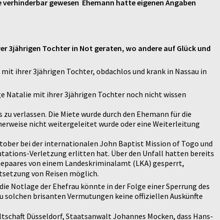
e verhinderbar gewesen  Ehemann hatte eigenen Angaben
rer 3jährigen Tochter in Not geraten, wo andere auf Glück und
mit ihrer 3jährigen Tochter, obdachlos und krank in Nassau in
e Natalie mit ihrer 3jährigen Tochter noch nicht wissen
 zu verlassen. Die Miete wurde durch den Ehemann für die
herweise nicht weitergeleitet wurde oder eine Weiterleitung
ktober bei der internationalen John Baptist Mission of Togo und
utations-Verletzung erlitten hat. Über den Unfall hatten bereits
epaares von einem Landeskriminalamt (LKA) gesperrt,
rtsetzung von Reisen möglich.
ie Notlage der Ehefrau könnte in der Folge einer Sperrung des
u solchen brisanten Vermutungen keine offiziellen Auskünfte
altschaft Düsseldorf, Staatsanwalt Johannes Mocken, dass Hans-