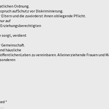
aatlichen Ordnung.
spruch aufSchutz vor Diskriminierung.
r Eltern und die zuvörderst ihnen obliegende Pflicht.
nur auf
e Erziehungsberechtigten
e sorgt, verdient
r Gemeinschaft.
und häusliche
 öffentlichenLeben zu vereinbaren. Alleinerziehende Frauen und 
esonderen
rked
*