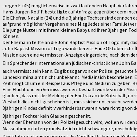
Jürgen F. (45) möglicherweise in zwei laufenden Haupt-Verfahre
Hans-Jürgen Rolf F. bestätigte auf Anfrage gegenüber dem inte
Die Ehefrau Natalie (24) und die 3jährige Tochter sind dennoch d
aufgrund möglicher Vergehen eines Mitgliedes einer Familie) ver
Die junge Mutter mit ihrem kleinen Baby und ihrer 3jährigen To
können.
Der Ehemann teilte an die John Baptist Mission of Togo mit, da
John Baptist Mission of Togo wurde bereits Ende Oktober schriftl
Mission auch eine Vermissten-Anzeige eingereicht, nach dem der 
Ein Sprecher der internationalen jüdischen-christlichen John Bap
auch vermisst sein kann. Es gibt sogar von der Polizei gesuchte 
Landeskriminalamt nicht unbekannt. Medizinsich beschrieben: E
Zeit möglich um ein Beispiel aus Pflege und Medizin zu geben. B
Eine Flucht und ein Vermisstwerden. Deshalb wurde von der Miss
glauben, dass mit der Meldung der Ehefrau an die Botschaft, no
Weshalb dies nicht geschehen ist, muss sicher untersucht werde
3jährigen Kindes definitiv verhinderbar waren  wäre richtig vo
3jähriger Tochter kein Glauben geschenkt.
Wenn der Ehemann von der Polizei gesucht wird, wollen wir den
Massnahmen dürfen grundsätzlich nicht schwangere, unschuldige
Diese Informationen waren mit der Veröffentlichung des Beitrag