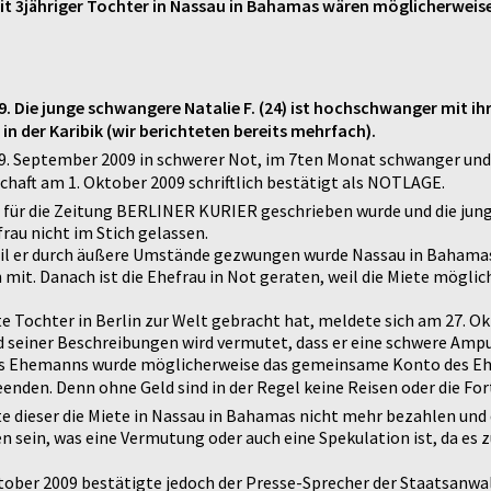
it 3jähriger Tochter in Nassau in Bahamas wären möglicherweis
9. Die junge schwangere Natalie F. (24) ist hochschwanger mit ih
in der Karibik (wir berichteten bereits mehrfach).
 29. September 2009 in schwerer Not, im 7ten Monat schwanger und 
aft am 1. Oktober 2009 schriftlich bestätigt als NOTLAGE.
g für die Zeitung BERLINER KURIER geschrieben wurde und die jung
rau nicht im Stich gelassen.
 weil er durch äußere Umstände gezwungen wurde Nassau in Bahamas
it. Danach ist die Ehefrau in Not geraten, weil die Miete möglic
e Tochter in Berlin zur Welt gebracht hat, meldete sich am 27. O
und seiner Beschreibungen wird vermutet, dass er eine schwere Amp
es Ehemanns wurde möglicherweise das gemeinsame Konto des Eh
eenden. Denn ohne Geld sind in der Regel keine Reisen oder die Fo
dieser die Miete in Nassau in Bahamas nicht mehr bezahlen und d
ein, was eine Vermutung oder auch eine Spekulation ist, da es z
ktober 2009 bestätigte jedoch der Presse-Sprecher der Staatsanw