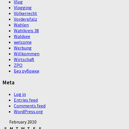
Vlog
Vlogging
Völkerrecht
Vorderpfalz
Wahlen
Wahlkreis 38
Waldsee
welcome
Werbung
Willkommen
Wirtschaft
ZPO
Без рубрики
Meta
Log in
Entries feed
Comments feed
WordPress.org
February 2010
S
M
T
W
T
F
S