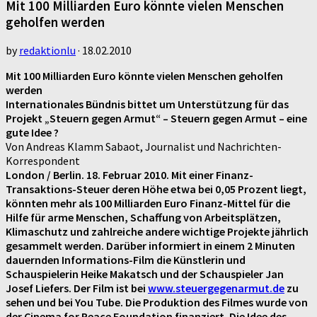
Mit 100 Milliarden Euro könnte vielen Menschen
geholfen werden
by
redaktionlu
·
18.02.2010
Mit 100 Milliarden Euro könnte vielen Menschen geholfen
werden
Internationales Bündnis bittet um Unterstützung für das
Projekt „Steuern gegen Armut“ – Steuern gegen Armut – eine
gute Idee ?
Von Andreas Klamm Sabaot, Journalist und Nachrichten-
Korrespondent
London / Berlin. 18. Februar 2010. Mit einer Finanz-
Transaktions-Steuer deren Höhe etwa bei 0,05 Prozent liegt,
könnten mehr als 100 Milliarden Euro Finanz-Mittel für die
Hilfe für arme Menschen, Schaffung von Arbeitsplätzen,
Klimaschutz und zahlreiche andere wichtige Projekte jährlich
gesammelt werden. Darüber informiert in einem 2 Minuten
dauernden Informations-Film die Künstlerin und
Schauspielerin Heike Makatsch und der Schauspieler Jan
Josef Liefers. Der Film ist bei
www.steuergegenarmut.de
zu
sehen und bei You Tube. Die Produktion des Filmes wurde von
der Cinema for Peace Foundation finanziert. Die Idee des