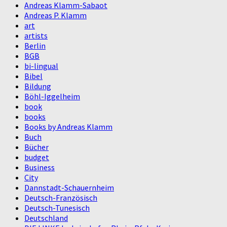
Andreas Klamm-Sabaot
Andreas P. Klamm
art
artists
Berlin
BGB
bi-lingual
Bibel
Bildung
Böhl-Iggelheim
book
books
Books by Andreas Klamm
Buch
Bücher
budget
Business
City
Dannstadt-Schauernheim
Deutsch-Französisch
Deutsch-Tunesisch
Deutschland