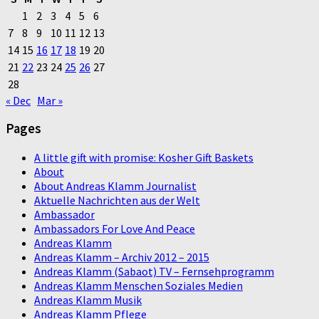
1
2
3
4
5
6
7
8
9
10
11
12
13
14
15
16
17
18
19
20
21
22
23
24
25
26
27
28
« Dec
Mar »
Pages
A little gift with promise: Kosher Gift Baskets
About
About Andreas Klamm Journalist
Aktuelle Nachrichten aus der Welt
Ambassador
Ambassadors For Love And Peace
Andreas Klamm
Andreas Klamm – Archiv 2012 – 2015
Andreas Klamm (Sabaot) TV – Fernsehprogramm
Andreas Klamm Menschen Soziales Medien
Andreas Klamm Musik
Andreas Klamm Pflege