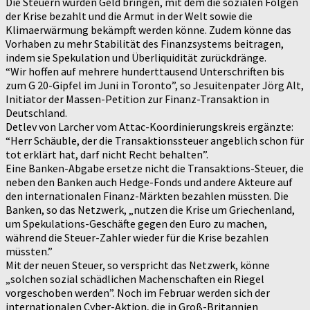
Die Steuern würden Geld bringen, mit dem die sozialen Folgen
der Krise bezahlt und die Armut in der Welt sowie die
Klimaerwärmung bekämpft werden könne. Zudem könne das
Vorhaben zu mehr Stabilität des Finanzsystems beitragen,
indem sie Spekulation und Überliquidität zurückdränge.
“Wir hoffen auf mehrere hunderttausend Unterschriften bis
zum G 20-Gipfel im Juni in Toronto”, so Jesuitenpater Jörg Alt,
Initiator der Massen-Petition zur Finanz-Transaktion in
Deutschland.
Detlev von Larcher vom Attac-Koordinierungskreis ergänzte:
“Herr Schäuble, der die Transaktionssteuer angeblich schon für
tot erklärt hat, darf nicht Recht behalten”.
Eine Banken-Abgabe ersetze nicht die Transaktions-Steuer, die
neben den Banken auch Hedge-Fonds und andere Akteure auf
den internationalen Finanz-Märkten bezahlen müssten. Die
Banken, so das Netzwerk, „nutzen die Krise um Griechenland,
um Spekulations-Geschäfte gegen den Euro zu machen,
während die Steuer-Zahler wieder für die Krise bezahlen
müssten.”
Mit der neuen Steuer, so verspricht das Netzwerk, könne
„solchen sozial schädlichen Machenschaften ein Riegel
vorgeschoben werden”. Noch im Februar werden sich der
internationalen Cyber-Aktion, die in Groß-Britannien