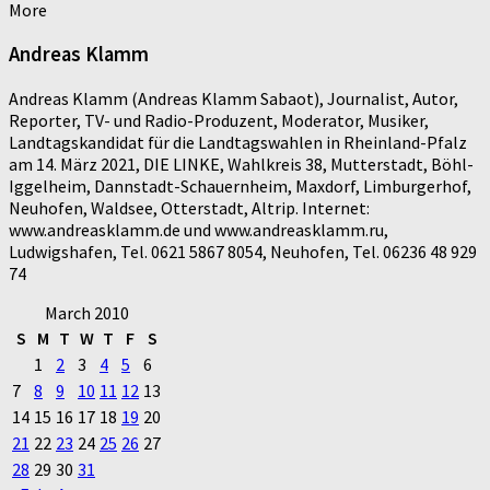
More
Andreas Klamm
Andreas Klamm (Andreas Klamm Sabaot), Journalist, Autor,
Reporter, TV- und Radio-Produzent, Moderator, Musiker,
Landtagskandidat für die Landtagswahlen in Rheinland-Pfalz
am 14. März 2021, DIE LINKE, Wahlkreis 38, Mutterstadt, Böhl-
Iggelheim, Dannstadt-Schauernheim, Maxdorf, Limburgerhof,
Neuhofen, Waldsee, Otterstadt, Altrip. Internet:
www.andreasklamm.de und www.andreasklamm.ru,
Ludwigshafen, Tel. 0621 5867 8054, Neuhofen, Tel. 06236 48 929
74
March 2010
S
M
T
W
T
F
S
1
2
3
4
5
6
7
8
9
10
11
12
13
14
15
16
17
18
19
20
21
22
23
24
25
26
27
28
29
30
31