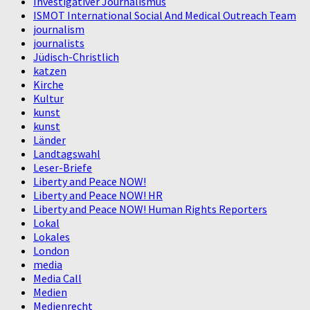
Investigativer Journalismus
ISMOT International Social And Medical Outreach Team
journalism
journalists
Jüdisch-Christlich
katzen
Kirche
Kultur
kunst
kunst
Länder
Landtagswahl
Leser-Briefe
Liberty and Peace NOW!
Liberty and Peace NOW! HR
Liberty and Peace NOW! Human Rights Reporters
Lokal
Lokales
London
media
Media Call
Medien
Medienrecht