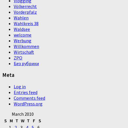
Vlogging
Völkerrecht
Vorderpfalz
Wahlen
Wahlkreis 38
Waldsee
welcome
Werbung
Willkommen
Wirtschaft
ZPO
Без рубрики
Meta
Log in
Entries feed
Comments feed
WordPress.org
March 2010
S
M
T
W
T
F
S
1
2
3
4
5
6