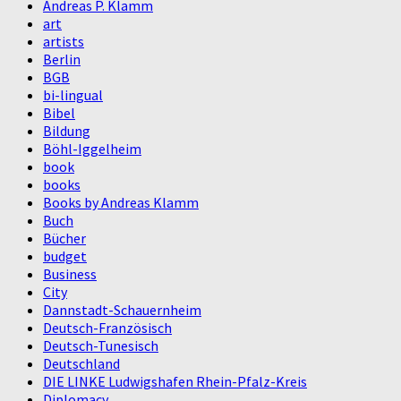
Andreas P. Klamm
art
artists
Berlin
BGB
bi-lingual
Bibel
Bildung
Böhl-Iggelheim
book
books
Books by Andreas Klamm
Buch
Bücher
budget
Business
City
Dannstadt-Schauernheim
Deutsch-Französisch
Deutsch-Tunesisch
Deutschland
DIE LINKE Ludwigshafen Rhein-Pfalz-Kreis
Diplomacy