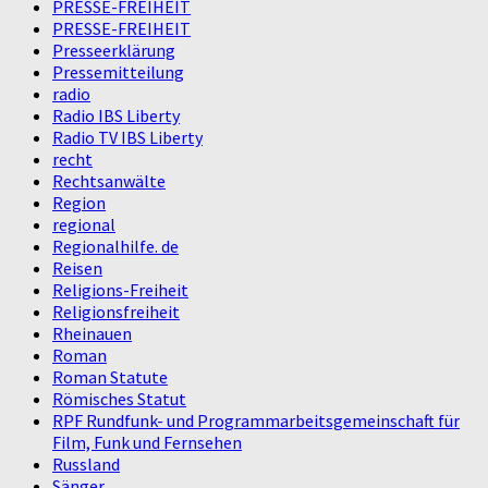
PRESSE-FREIHEIT
PRESSE-FREIHEIT
Presseerklärung
Pressemitteilung
radio
Radio IBS Liberty
Radio TV IBS Liberty
recht
Rechtsanwälte
Region
regional
Regionalhilfe. de
Reisen
Religions-Freiheit
Religionsfreiheit
Rheinauen
Roman
Roman Statute
Römisches Statut
RPF Rundfunk- und Programmarbeitsgemeinschaft für
Film, Funk und Fernsehen
Russland
Sänger