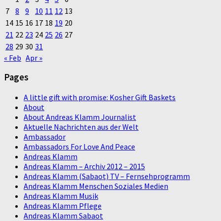
7
8
9
10
11
12
13
14
15
16
17
18
19
20
21
22
23
24
25
26
27
28
29
30
31
« Feb
Apr »
Pages
A little gift with promise: Kosher Gift Baskets
About
About Andreas Klamm Journalist
Aktuelle Nachrichten aus der Welt
Ambassador
Ambassadors For Love And Peace
Andreas Klamm
Andreas Klamm – Archiv 2012 – 2015
Andreas Klamm (Sabaot) TV – Fernsehprogramm
Andreas Klamm Menschen Soziales Medien
Andreas Klamm Musik
Andreas Klamm Pflege
Andreas Klamm Sabaot