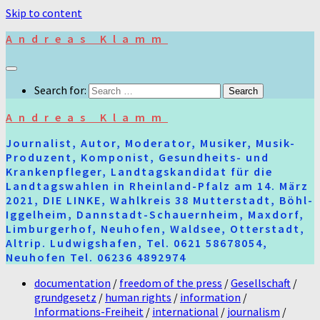
Skip to content
Andreas Klamm
Search for:
Andreas Klamm
Journalist, Autor, Moderator, Musiker, Musik-
Produzent, Komponist, Gesundheits- und
Krankenpfleger, Landtagskandidat für die
Landtagswahlen in Rheinland-Pfalz am 14. März
2021, DIE LINKE, Wahlkreis 38 Mutterstadt, Böhl-
Iggelheim, Dannstadt-Schauernheim, Maxdorf,
Limburgerhof, Neuhofen, Waldsee, Otterstadt,
Altrip. Ludwigshafen, Tel. 0621 58678054,
Neuhofen Tel. 06236 4892974
documentation
/
freedom of the press
/
Gesellschaft
/
grundgesetz
/
human rights
/
information
/
Informations-Freiheit
/
international
/
journalism
/