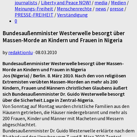
journalists
/
Liberty and Peace NOW!
/
media
/
Medien
/
Meinungs-Freiheit
/
Menschenrechte
/
news
/
presse
/
PRESSE-FREIHEIT
/
Verständigung
0
Bundesaußenminister Westerwelle besorgt über
Massen-Morde an Kindern und Frauen in Nigeria
by
redaktionlu
·
08.03.2010
Bundesaußenminister Westerwelle besorgt über Massen-
Morde an Kindern und Frauen in Nigeria
Jos (Nigeria) / Berlin. 8. März 2010. Nach den von religiösen
Extremisten verübten Massen-Morden an mehr als 200
Kindern, Frauen und Männern christlichen Glaubens äußert
sich Bundesaußenminister Dr. Guido Westerwelle besorgt
über die Sicherheit.Lage in Zentral-Nigeria.
Von Sonntag auf Montag wurden christliche Familien aus den
Häusern getrieben, die Häuser niedergebrannt und mehr als
200 Frauen, Kinder und Männer mit Macheten und Messern
abgeschlachtet.
Bundesaußenminister Dr. Guido Westerwelle erklärte nach dem
Blutbad und den Unruhen vom 7. und 8. März 2010 Zentral-