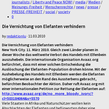
journalists
/
Liberty and Peace NOW!
/
media
/
Medien
/
Meinungs-Freiheit
/
Menschenrechte
/
news
/
presse
/
PRESSE-FREIHEIT
/
social
/
society
0
Die Vernichtung von Elefanten verhindern
by
redaktionlu
·
11.03.2010
Die Vernichtung von Elefanten verhindern
New York City. 11. März 2010. Gleich zwei Länder planen in
dieser Woche das weltweite Verbot des Handels mit Elfenbein
auszuhebeln. Die internationale Organisation Avaaz.org
befürchtet, dass mit einer solchen Entscheidung die
Auslöschung der Elefanten-Population drohen könne. Mit der
Aushebelung des Handels mit Elfenbein werden die Elefanten
möglicherweise an den Rand des Aussterbens gebracht,
befürchten Beobachter der Aktion. Daher ruft Avaaz.org mit
einer internationalen Petition zur Rettung der Elefanten auf:
http://www.avaaz.org/de/no_more_bloody_ivory/?
cl=503184064&v=5570
Viele Staaten in Afrika und Naturschützer wollen kein
Abschlachten der Elefanten und befürworten daher eine