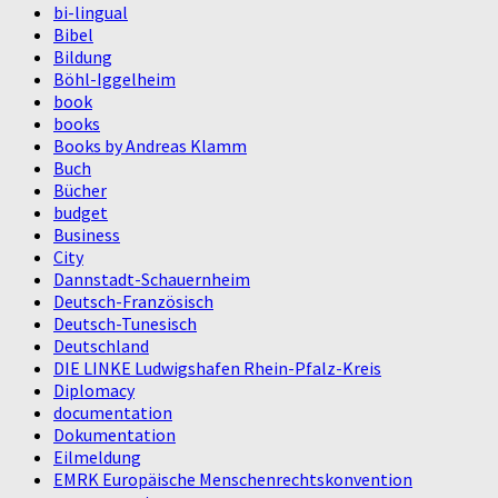
bi-lingual
Bibel
Bildung
Böhl-Iggelheim
book
books
Books by Andreas Klamm
Buch
Bücher
budget
Business
City
Dannstadt-Schauernheim
Deutsch-Französisch
Deutsch-Tunesisch
Deutschland
DIE LINKE Ludwigshafen Rhein-Pfalz-Kreis
Diplomacy
documentation
Dokumentation
Eilmeldung
EMRK Europäische Menschenrechtskonvention