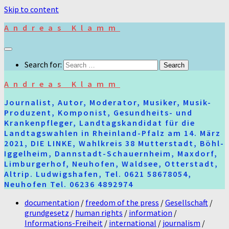
Skip to content
Andreas Klamm
Search for:
Andreas Klamm
Journalist, Autor, Moderator, Musiker, Musik-
Produzent, Komponist, Gesundheits- und
Krankenpfleger, Landtagskandidat für die
Landtagswahlen in Rheinland-Pfalz am 14. März
2021, DIE LINKE, Wahlkreis 38 Mutterstadt, Böhl-
Iggelheim, Dannstadt-Schauernheim, Maxdorf,
Limburgerhof, Neuhofen, Waldsee, Otterstadt,
Altrip. Ludwigshafen, Tel. 0621 58678054,
Neuhofen Tel. 06236 4892974
documentation
/
freedom of the press
/
Gesellschaft
/
grundgesetz
/
human rights
/
information
/
Informations-Freiheit
/
international
/
journalism
/