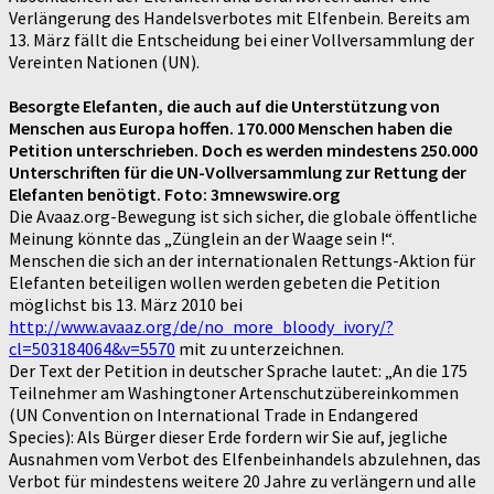
Verlängerung des Handelsverbotes mit Elfenbein. Bereits am
13. März fällt die Entscheidung bei einer Vollversammlung der
Vereinten Nationen (UN).
Besorgte Elefanten, die auch auf die Unterstützung von
Menschen aus Europa hoffen. 170.000 Menschen haben die
Petition unterschrieben. Doch es werden mindestens 250.000
Unterschriften für die UN-Vollversammlung zur Rettung der
Elefanten benötigt. Foto: 3mnewswire.org
Die Avaaz.org-Bewegung ist sich sicher, die globale öffentliche
Meinung könnte das „Zünglein an der Waage sein !“.
Menschen die sich an der internationalen Rettungs-Aktion für
Elefanten beteiligen wollen werden gebeten die Petition
möglichst bis 13. März 2010 bei
http://www.avaaz.org/de/no_more_bloody_ivory/?
cl=503184064&v=5570
mit zu unterzeichnen.
Der Text der Petition in deutscher Sprache lautet: „An die 175
Teilnehmer am Washingtoner Artenschutzübereinkommen
(UN Convention on International Trade in Endangered
Species): Als Bürger dieser Erde fordern wir Sie auf, jegliche
Ausnahmen vom Verbot des Elfenbeinhandels abzulehnen, das
Verbot für mindestens weitere 20 Jahre zu verlängern und alle