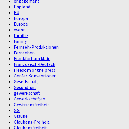
engagement
England
EU
Europa
Europe
event
familie
Family
Fernseh-Produktionen
Fernsehen
Frankfurt am Main
Französisch-Deutsch
freedom of the press
Genfer Konventionen
Gesellschaft
Gesundheit
gewerkschaft
Gewerkschaften
Gewissensfreiheit
GG
Glaube
Glaubens-Freiheit
Glaubensfreiheit