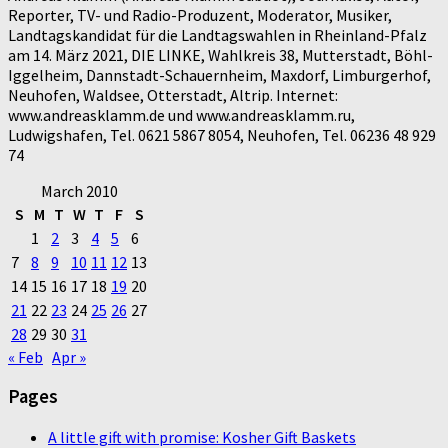
Reporter, TV- und Radio-Produzent, Moderator, Musiker,
Landtagskandidat für die Landtagswahlen in Rheinland-Pfalz
am 14. März 2021, DIE LINKE, Wahlkreis 38, Mutterstadt, Böhl-
Iggelheim, Dannstadt-Schauernheim, Maxdorf, Limburgerhof,
Neuhofen, Waldsee, Otterstadt, Altrip. Internet:
www.andreasklamm.de und www.andreasklamm.ru,
Ludwigshafen, Tel. 0621 5867 8054, Neuhofen, Tel. 06236 48 929
74
March 2010
S
M
T
W
T
F
S
1
2
3
4
5
6
7
8
9
10
11
12
13
14
15
16
17
18
19
20
21
22
23
24
25
26
27
28
29
30
31
« Feb
Apr »
Pages
A little gift with promise: Kosher Gift Baskets