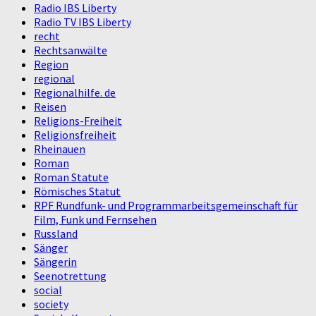
Radio IBS Liberty
Radio TV IBS Liberty
recht
Rechtsanwälte
Region
regional
Regionalhilfe. de
Reisen
Religions-Freiheit
Religionsfreiheit
Rheinauen
Roman
Roman Statute
Römisches Statut
RPF Rundfunk- und Programmarbeitsgemeinschaft für
Film, Funk und Fernsehen
Russland
Sänger
Sängerin
Seenotrettung
social
society