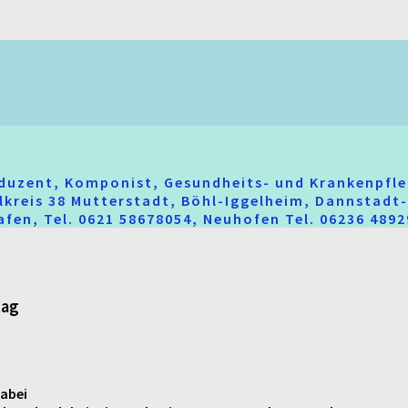
oduzent, Komponist, Gesundheits- und Krankenpfle
hlkreis 38 Mutterstadt, Böhl-Iggelheim, Dannstad
fen, Tel. 0621 58678054, Neuhofen Tel. 06236 489
tag
dabei