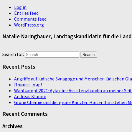
Log in
Entries feed
Comments feed
WordPress.org
Natalie Naringbauer, Landtagskandidatin für die Lan
Search for:
Recent Posts
Angriffe auf jüdische Synagoge und Menschen jüdischen G
Привет, мир!
Wahlkampf 2021: Ayla eine Assistenzhündin an meiner Sei
Andreas Klamm
Grüne Chemie und der grüne Kanzler: Hinter Ihm stehen Mi
Recent Comments
Archives