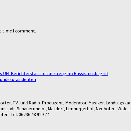
xt time I comment.
es UN-Berichterstatters an zu engem Rassismusbegriff
Bundespräsidenten
rter, TV- und Radio-Produzent, Moderator, Musiker, Landtagskan
annstadt-Schauernheim, Maxdorf, Limburgerhof, Neuhofen, Waldse
en, Tel. 06236 48 929 74