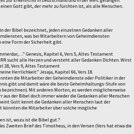
ges zur Erkenntnis in Deutschland und in der Welt gelangen:
einen Gott gibt, der mehr zu fürchten ist, als alle Menschen.
 in der Bibel bezeichnet, jeden einzelnen Gedanken aller
eimdiensten, was bei Mitarbeitern von Geheimdiensten
eine Form der Sicherheit gibt.
mmerdar,…” Genesis, Kapitel 6, Vers 5, Altes Testament
RR sucht alle Herzen und versteht aller Gedanken Dichten. Wirst
tel 28, Vers 9, Altes Testament
e Herrlichkeit.” Jesaja, Kapitel 66, Vers 18.
nnten die Mitarbeiter der Geheimdienste oder Politiker in der
mnis gibt und damit wäre die beste Geheimhaltungs-Stufe von
zu bezeichnen). Mit anderen Worten, es werden möglicherweise
rr aus der Bibel doch immer wieder die Gedanken aller Menschen
 meint Gott kennt die Gedanken aller Menschen laut der
nst könnten die Mitarbeiter über solche mögliche
n ist, wozu ist die Bibel gut ?
s Zweiten Brief des Timotheus, in den Versen (Vers hat etwa die