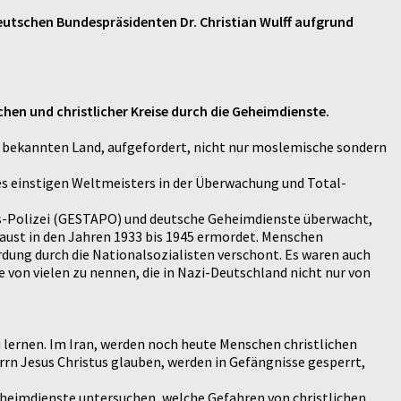
eutschen Bundespräsidenten Dr. Christian Wulff aufgrund
chen und christlicher Kreise durch die Geheimdienste.
iz bekannten Land, aufgefordert, nicht nur moslemische sondern
es einstigen Weltmeisters in der Überwachung und Total-
ats-Polizei (GESTAPO) und deutsche Geheimdienste überwacht,
caust in den Jahren 1933 bis 1945 ermordet. Menschen
dung durch die Nationalsozialisten verschont. Es waren auch
e von vielen zu nennen, die in Nazi-Deutschland nicht nur von
u lernen. Im Iran, werden noch heute Menschen christlichen
n Jesus Christus glauben, werden in Gefängnisse gesperrt,
Geheimdienste untersuchen, welche Gefahren von christlichen