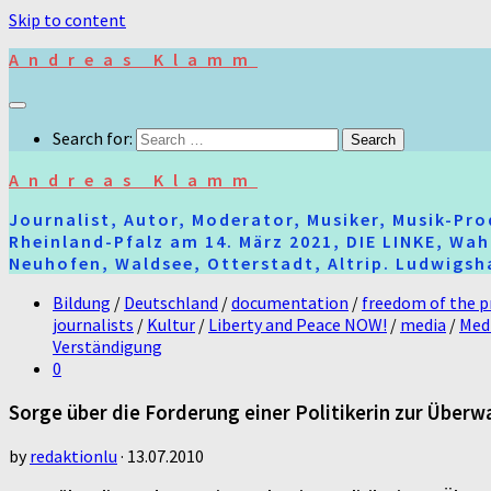
Skip to content
Andreas Klamm
Search for:
Andreas Klamm
Journalist, Autor, Moderator, Musiker, Musik-Pr
Rheinland-Pfalz am 14. März 2021, DIE LINKE, Wa
Neuhofen, Waldsee, Otterstadt, Altrip. Ludwigsha
Bildung
/
Deutschland
/
documentation
/
freedom of the p
journalists
/
Kultur
/
Liberty and Peace NOW!
/
media
/
Med
Verständigung
0
Sorge über die Forderung einer Politikerin zur Über
by
redaktionlu
·
13.07.2010