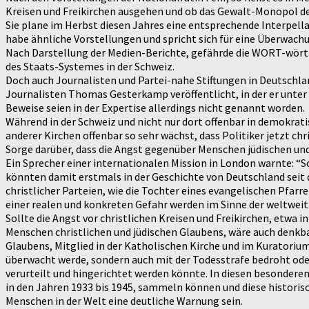
Kreisen und Freikirchen ausgehen und ob das Gewalt-Monopol de
Sie plane im Herbst diesen Jahres eine entsprechende Interpella
habe ähnliche Vorstellungen und spricht sich für eine Überwachu
Nach Darstellung der Medien-Berichte, gefährde die WORT-wörtlic
des Staats-Systemes in der Schweiz.
Doch auch Journalisten und Partei-nahe Stiftungen in Deutschla
Journalisten Thomas Gesterkamp veröffentlicht, in der er unter 
Beweise seien in der Expertise allerdings nicht genannt worden.
Während in der Schweiz und nicht nur dort offenbar in demokrati
anderer Kirchen offenbar so sehr wächst, dass Politiker jetzt c
Sorge darüber, dass die Angst gegenüber Menschen jüdischen und 
Ein Sprecher einer internationalen Mission in London warnte: “S
könnten damit erstmals in der Geschichte von Deutschland seit 
christlicher Parteien, wie die Tochter eines evangelischen Pfarr
einer realen und konkreten Gefahr werden im Sinne der weltweit 
Sollte die Angst vor christlichen Kreisen und Freikirchen, etwa 
Menschen christlichen und jüdischen Glaubens, wäre auch denkba
Glaubens, Mitglied in der Katholischen Kirche und im Kuratorium
überwacht werde, sondern auch mit der Todesstrafe bedroht ode
verurteilt und hingerichtet werden könnte. In diesen besonder
in den Jahren 1933 bis 1945, sammeln können und diese historis
Menschen in der Welt eine deutliche Warnung sein.