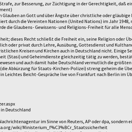
ur Strafe, zur Besserung, zur Züchtigung in der Gerechtigkeit, daß
ament)
m Glauben an Gott und über Ängste über christliche oder gläubige K
t durch die Vereinten Nationen (United Nations) im Jahr 1948, n
 die Glaubens- Gewissens- und Religions-Freiheit für alle Mensc
eit; dieses Recht schließt die Freiheit ein, seine Religion oder Ü
lich oder privat durch Lehre, Ausübung, Gottesdienst und Kultha
tlichen Kreisen und Kirchen auch in Deutschland nicht. Einige See
eit (Stasi) und Geheimdienste gleichzeitig tätig zu werden, bestät
R gewesen und auch damit habe Deutschland vermutlich die größte
(die Abkürzung für Staats-Kirchen-Polizei) streng geheim die Übe
in Leichtes Beicht-Gespräche live von Frankfurt nach Berlin im 
zer.aspx
 in Deutschland
 Nachrichtenagentur im Sinne von Reuters, AP oder dpa, sondern 
pedia.org/wiki/Ministerium_f%C3%BCr_Staatssicherheit