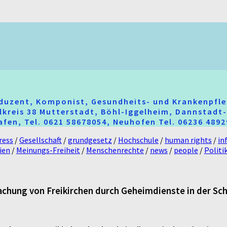
oduzent, Komponist, Gesundheits- und Krankenpfle
hlkreis 38 Mutterstadt, Böhl-Iggelheim, Dannstad
fen, Tel. 0621 58678054, Neuhofen Tel. 06236 489
ress
/
Gesellschaft
/
grundgesetz
/
Hochschule
/
human rights
/
in
ien
/
Meinungs-Freiheit
/
Menschenrechte
/
news
/
people
/
Politi
wachung von Freikirchen durch Geheimdienste in der Sc