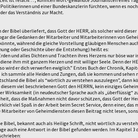
 “Zeit ist relativ…”, könnten Wort-gewandte Journalisten eines Ta
, Politikerinnen und einer Bundeskanzlerin fürchten, wenn es noch 
oder das Verständnis zur Macht.
der Bibel überliefert, dass Gott der HERR, als solcher wird dieser
ogar die Gedanken der Mitarbeiter und Mitarbeiterinnen von Geh
önnte, während die gleiche Vorstellung gläubigen Menschen auch 
ung oder Geschichte über die Entstehung) heißt es:
rden und alles Dichten und Trachten ihres Herzens nur böse war i
diene ihm mit ganzem Herzen und mit williger Seele. Denn der HE
, so wird er dich verwerfen ewiglich.” Erstes Buch der Chronik, Kapi
ich sammle alle Heiden und Zungen, daß sie kommen und sehen mein
schland die Bibel als “wörtlich zu verstehen auszulegen”, dann kö
or diesem viel beschriebenen Gott den HERRN, kein einziges Gehei
er Wirksamkeit (in neudeutscher Sprache auch als „überflüssig“ 
sheit, dass die Maßnahmen nicht davor schützen, dass Gott der He
ich viel Spaß in der Arbeit beim Secret Service, denn einer, das
 die Mitarbeiter von Geheimdiensten diesen Beitrag nicht lesen, so
Bibel, bekannt auch als Heilige Schrift, nicht wörtlich zu verstehe
auch eine Antwort in der Bibel gefunden werden. Im Kapitel 3 de
schrieben: