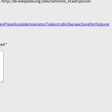
, http://de.wikipedia.org/wiki/Geheime_Staatspolizei
hen
Pläne
Sozialdemokraten
Todesstrafe
Überwachung
Verfolgung
rked
*