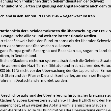
rwachung von Freikirchen durch Geheimdienste in der Schweiz
iner unkontrollierten Entgleisung der Ängste könnte auch dem d
tschland in den Jahren 1933 bis 1945 – Gegenwart im Iran
ine Nationrätin der Sozialdemokraten die Überwachung von Freikir
 Evangelische Allianz und weitere internationale Medien.
artei der Schweiz habe den Bund im sonst als der liberalen Schwe
nsten zu nehmen und überwachen zu lassen.
in ganz Europa große Besorgnis und Bedenken aus, sogar im Land d
ren, in Deutschland.
üdischen Glaubens nicht nur systematisch durch die Geheime Sta
rie während der Nazi-Terror-Diktatur und in den Jahren des Holo
933 bis 1945 nicht vor der Überwachung der Gestapo und der Ermor
th Stein und der Pfarrer Dietrich Bonhoeffer, um nur zwei Beispiel
Jahren in Deutschland ermordet wurden.
 Geschichte aufgrund der Überlieferung historischer Ereignisse z
lichen Glauben konvertieren und an G-TT den HERRN und den Herr
hingerichtet, etwa wegen des Abfalls vom Islamischen Glauben.
Medien-Berichten, solle der Bund mittels der Überwachung durch 