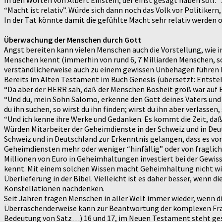
In den Worten von Albert Einstein, der einst gesagt haben soll:
“Macht ist relativ”. Würde sich dann noch das Volk vor Politikern
In der Tat könnte damit die gefühlte Macht sehr relativ werden 
Überwachung der Menschen durch Gott
Angst bereiten kann vielen Menschen auch die Vorstellung, wie in 
Menschen kennt (immerhin von rund 6, 7 Milliarden Menschen, s
verständlicherweise auch zu einem gewissen Unbehagen führen k
Bereits im Alten Testament im Buch Genesis (übersetzt: Entsteh
“Da aber der HERR sah, daß der Menschen Bosheit groß war auf E
“Und du, mein Sohn Salomo, erkenne den Gott deines Vaters und 
du ihn suchen, so wirst du ihn finden; wirst du ihn aber verlassen
“Und ich kenne ihre Werke und Gedanken. Es kommt die Zeit, daß 
Würden Mitarbeiter der Geheimdienste in der Schweiz und in Deut
Schweiz und in Deutschland zur Erkenntnis gelangen, dass es v
Geheimdiensten mehr oder weniger “hinfällig” oder von fraglich
Millionen von Euro in Geheimhaltungen investiert bei der Gewis
kennt. Mit einem solchen Wissen macht Geheimhaltung nicht wirkl
Überlieferung in der Bibel. Vielleicht ist es daher besser, wenn
Konstellationen nachdenken.
Seit Jahren fragen Menschen in aller Welt immer wieder, wenn die 
Überraschenderweise kann zur Beantwortung der komplexen Frage 
Bedeutung von Satz…) 16 und 17, im Neuen Testament steht ge