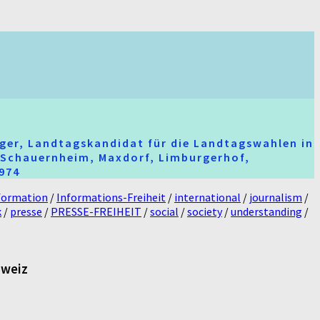
ger, Landtagskandidat für die Landtagswahlen in
t-Schauernheim, Maxdorf, Limburgerhof,
2974
formation
/
Informations-Freiheit
/
international
/
journalism
/
k
/
presse
/
PRESSE-FREIHEIT
/
social
/
society
/
understanding
/
hweiz