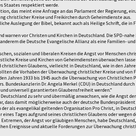
s Staates respektiert werde.
tion, das meint eine Anfrage an das Parlament der Regierung, einz
ng christlicher Kreise und Freikirchen durch Geheimdienste aus.
he Auslegung der Bibel, bekannt auch als Heilige Schrift, die in 
nd warnen vor Christen und Kirchen in Deutschland. Die SPD-nahe 
anderem die Deutsche Evangelische Allianz als eine Familien- und
schen, sozialen und liberalen Kreisen die Angst vor Menschen chri
hristliche Kreise und Kirchen von Geheimdiensten überwachen lassen
christlichen Glaubens, vielleicht in Deutschland, wie in den Jahr
ollten die Vorhaben der Überwachung christlicher Kreise und von F
den Jahren 1933 bis 1945 auch die Überwachung von Christlichen P
ers. Bundeskanzlerin Dr. Angela Merkel (CDU) in Deutschland durch
und universell garantierten Glaubensfreiheit werden.”
in Deutschland zu sehr und übermäßig anwachsen, wie die Angst der
r, dass damit möglicherweise auch der deutsche Bundespräsident D
 der als evangelikal geltenden Organisation Pro Christ, in Deutsc
r eines Tages aufgrund seines christlichen Glaubens oder wegen 
en Extremen, der Angst vor gläubigen Menschen, habe Deutschland,
chen Ereignisse und aktuelle Forderungen zur Überwachung christl