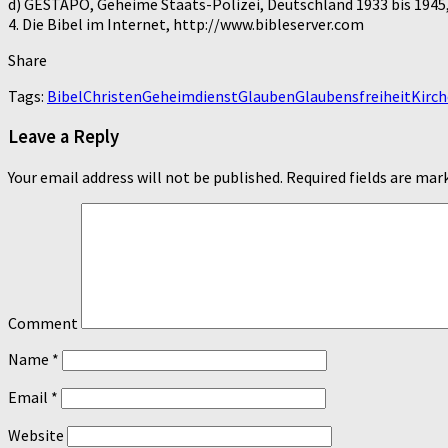
d) GESTAPO, Geheime Staats-Polizei, Deutschland 1933 bis 1945
4. Die Bibel im Internet, http://www.bibleserver.com
Share
Tags:
Bibel
Christen
Geheimdienst
Glauben
Glaubensfreiheit
Kirc
Leave a Reply
Your email address will not be published.
Required fields are ma
Comment
Name
*
Email
*
Website