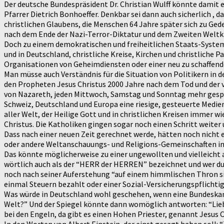
Der deutsche Bundespräsident Dr. Christian Wulff könnte damit 
Pfarrer Dietrich Bonhoeffer. Denkbar sei dann auch sicherlich ,
christlichen Glaubens, die Menschen 64 Jahre später sich zu Ged
nach dem Ende der Nazi-Terror-Diktatur und dem Zweiten Weltkr
Doch zu einem demokratischen und freiheitlichen Staats-System z
und in Deutschland, christliche Kreise, Kirchen und christliche 
Organisationen von Geheimdiensten oder einer neu zu schaffende
Man müsse auch Verständnis für die Situation von Politikern in d
den Propheten Jesus Christus 2000 Jahre nach dem Tod und der vo
von Nazareth, jeden Mittwoch, Samstag und Sonntag mehr gesproch
Schweiz, Deutschland und Europa eine riesige, gesteuerte Medien
aller Welt, der Heilige Gott und in christlichen Kreisen immer
Christus. Die Katholiken gingen sogar noch einen Schritt weiter
Dass nach einer neuen Zeit gerechnet werde, hätten noch nicht e
oder andere Weltanschauungs- und Religions-Gemeinschaften in 
Das könnte möglicherweise zu einer ungewollten und vielleicht 
wörtlich auch als der “HERR der HERREN” bezeichnet und wer dul
noch nach seiner Auferstehung “auf einem himmlischen Thron sitz
einmal Steuern bezahlt oder einer Sozial-Versicherungspflichti
Was würde in Deutschland wohl geschehen, wenn eine Bundeskanzle
Welt?” Und der Spiegel könnte dann womöglich antworten: “Lieb
bei den Engeln, da gibt es einen Hohen Priester, genannt Jesu