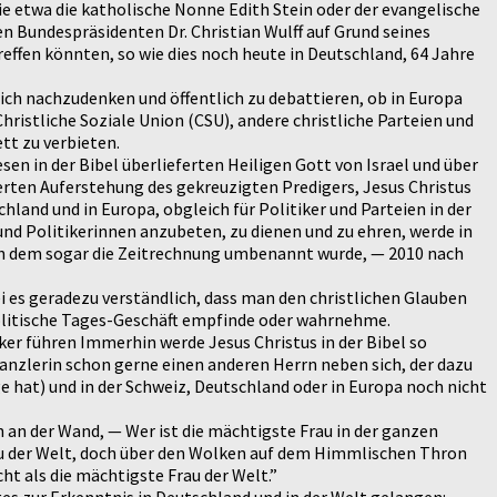
e etwa die katholische Nonne Edith Stein oder der evangelische
n Bundespräsidenten Dr. Christian Wulff auf Grund seines
effen könnten, so wie dies noch heute in Deutschland, 64 Jahre
lich nachzudenken und öffentlich zu debattieren, ob in Europa
hristliche Soziale Union (CSU), andere christliche Parteien und
tt zu verbieten.
en in der Bibel überlieferten Heiligen Gott von Israel und über
erten Auferstehung des gekreuzigten Predigers, Jesus Christus
land und in Europa, obgleich für Politiker und Parteien in der
und Politikerinnen anzubeten, zu dienen und zu ehren, werde in
nach dem sogar die Zeitrechnung umbenannt wurde, — 2010 nach
ei es geradezu verständlich, dass man den christlichen Glauben
politische Tages-Geschäft empfinde oder wahrnehme.
ker führen Immerhin werde Jesus Christus in der Bibel so
anzlerin schon gerne einen anderen Herrn neben sich, der dazu
e hat) und in der Schweiz, Deutschland oder in Europa noch nicht
 an der Wand, — Wer ist die mächtigste Frau in der ganzen
au der Welt, doch über den Wolken auf dem Himmlischen Thron
t als die mächtigste Frau der Welt.”