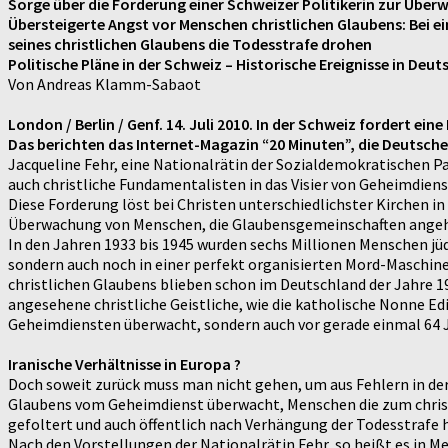
Sorge über die Forderung einer Schweizer Politikerin zur Übe
Übersteigerte Angst vor Menschen christlichen Glaubens: Bei e
seines christlichen Glaubens die Todesstrafe drohen
Politische Pläne in der Schweiz – Historische Ereignisse in Deu
Von Andreas Klamm-Sabaot
London / Berlin / Genf. 14. Juli 2010. In der Schweiz fordert e
Das berichten das Internet-Magazin “20 Minuten”, die Deutsche
Jacqueline Fehr, eine Nationalrätin der Sozialdemokratischen P
auch christliche Fundamentalisten in das Visier von Geheimdie
Diese Forderung löst bei Christen unterschiedlichster Kirchen 
Überwachung von Menschen, die Glaubensgemeinschaften angehö
In den Jahren 1933 bis 1945 wurden sechs Millionen Menschen j
sondern auch noch in einer perfekt organisierten Mord-Maschine
christlichen Glaubens blieben schon im Deutschland der Jahre 1
angesehene christliche Geistliche, wie die katholische Nonne Edi
Geheimdiensten überwacht, sondern auch vor gerade einmal 64 
Iranische Verhältnisse in Europa ?
Doch soweit zurück muss man nicht gehen, um aus Fehlern in der
Glaubens vom Geheimdienst überwacht, Menschen die zum christ
gefoltert und auch öffentlich nach Verhängung der Todesstrafe 
Nach den Vorstellungen der Nationalrätin Fehr, so heißt es in 