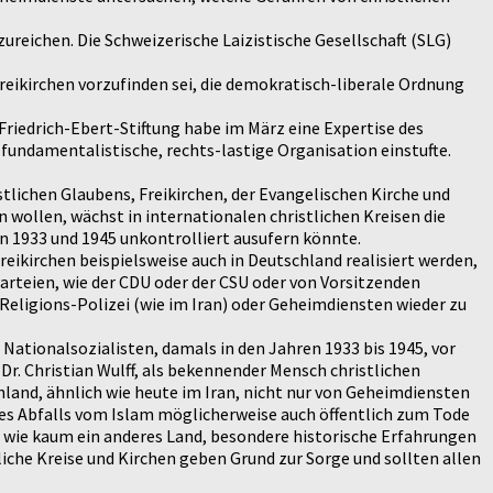
ureichen. Die Schweizerische Laizistische Gesellschaft (SLG)
Freikirchen vorzufinden sei, die demokratisch-liberale Ordnung
Friedrich-Ebert-Stiftung habe im März eine Expertise des
 fundamentalistische, rechts-lastige Organisation einstufte.
stlichen Glaubens, Freikirchen, der Evangelischen Kirche und
 wollen, wächst in internationalen christlichen Kreisen die
en 1933 und 1945 unkontrolliert ausufern könnte.
reikirchen beispielsweise auch in Deutschland realisiert werden,
arteien, wie der CDU oder der CSU oder von Vorsitzenden
 Religions-Polizei (wie im Iran) oder Geheimdiensten wieder zu
 Nationalsozialisten, damals in den Jahren 1933 bis 1945, vor
r. Christian Wulff, als bekennender Mensch christlichen
hland, ähnlich wie heute im Iran, nicht nur von Geheimdiensten
des Abfalls vom Islam möglicherweise auch öffentlich zum Tode
 wie kaum ein anderes Land, besondere historische Erfahrungen
iche Kreise und Kirchen geben Grund zur Sorge und sollten allen