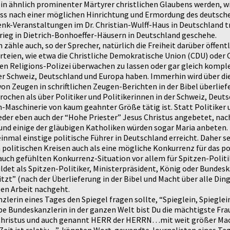
ein ähnlich prominenter Märtyrer christlichen Glaubens werden, wi
 dass nach einer möglichen Hinrichtung und Ermordung des deutsche
enk-Veranstaltungen im Dr. Christian-Wulff-Haus in Deutschland tr
ieg in Dietrich-Bonhoeffer-Häusern in Deutschland geschehe.
ähle auch, so der Sprecher, natürlich die Freiheit darüber öffent
Parteien, wie etwa die Christliche Demokratische Union (CDU) oder C
n Religions-Polizei überwachen zu lassen oder gar gleich komple
er Schweiz, Deutschland und Europa haben. Immerhin wird über dies
n Zeugen in schriftlichen Zeugen-Berichten in der Bibel überlief
en als über Politiker und Politikerinnen in der Schweiz, Deutsch
-Maschinerie von kaum geahnter Größe tätig ist. Statt Politiker 
 wieder eben auch der “Hohe Priester” Jesus Christus angebetet, 
 und einige der gläubigen Katholiken würden sogar Maria anbeten.
inmal einstige politische Führer in Deutschland erreicht. Daher s
politischen Kreisen auch als eine mögliche Konkurrenz für das 
auch gefühlten Konkurrenz-Situation vor allem für Spitzen-Politi
det als Spitzen-Politiker, Ministerpräsident, König oder Bundesk
t” (nach der Überlieferung in der Bibel und Macht über alle Ding
gen Arbeit nachgeht.
rin eines Tages den Spiegel fragen sollte, “Spieglein, Spieglein
e Bundeskanzlerin in der ganzen Welt bist Du die mächtigste Fr
s Christus und auch genannt HERR der HERRN…mit weit größer Mach