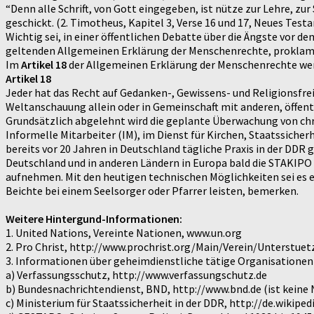
“Denn alle Schrift, von Gott eingegeben, ist nütze zur Lehre, z
geschickt. (2. Timotheus, Kapitel 3, Verse 16 und 17, Neues Test
Wichtig sei, in einer öffentlichen Debatte über die Ängste vor de
geltenden Allgemeinen Erklärung der Menschenrechte, proklamier
Im
Artikel 18
der Allgemeinen Erklärung der Menschenrechte werde
Artikel 18
Jeder hat das Recht auf Gedanken-, Gewissens- und Religionsfreih
Weltanschauung allein oder in Gemeinschaft mit anderen, öffent
Grundsätzlich abgelehnt wird die geplante Überwachung von chris
Informelle Mitarbeiter (IM), im Dienst für Kirchen, Staatssicherh
bereits vor 20 Jahren in Deutschland tägliche Praxis in der DD
Deutschland und in anderen Ländern in Europa bald die STAKIPO 
aufnehmen. Mit den heutigen technischen Möglichkeiten sei es e
Beichte bei einem Seelsorger oder Pfarrer leisten, bemerken.
Weitere Hintergund-Informationen:
1. United Nations, Vereinte Nationen, www.un.org
2. Pro Christ, http://www.prochrist.org/Main/Verein/Unterstuet
3. Informationen über geheimdienstliche tätige Organisationen
a) Verfassungsschutz, http://www.verfassungschutz.de
b) Bundesnachrichtendienst, BND, http://www.bnd.de (ist keine
c) Ministerium für Staatssicherheit in der DDR, http://de.wiki