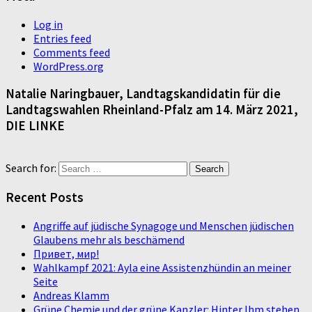
Log in
Entries feed
Comments feed
WordPress.org
Natalie Naringbauer, Landtagskandidatin für die
Landtagswahlen Rheinland-Pfalz am 14. März 2021,
DIE LINKE
Search for:
Recent Posts
Angriffe auf jüdische Synagoge und Menschen jüdischen
Glaubens mehr als beschämend
Привет, мир!
Wahlkampf 2021: Ayla eine Assistenzhündin an meiner
Seite
Andreas Klamm
Grüne Chemie und der grüne Kanzler: Hinter Ihm stehen