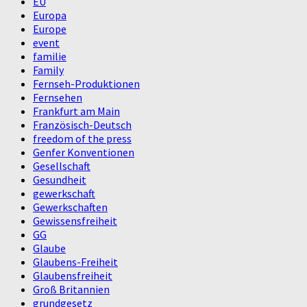
EU
Europa
Europe
event
familie
Family
Fernseh-Produktionen
Fernsehen
Frankfurt am Main
Französisch-Deutsch
freedom of the press
Genfer Konventionen
Gesellschaft
Gesundheit
gewerkschaft
Gewerkschaften
Gewissensfreiheit
GG
Glaube
Glaubens-Freiheit
Glaubensfreiheit
Groß Britannien
grundgesetz