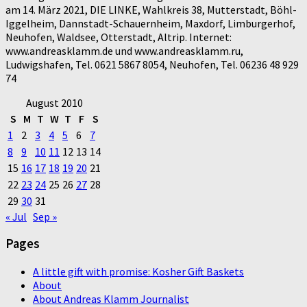
am 14. März 2021, DIE LINKE, Wahlkreis 38, Mutterstadt, Böhl-
Iggelheim, Dannstadt-Schauernheim, Maxdorf, Limburgerhof,
Neuhofen, Waldsee, Otterstadt, Altrip. Internet:
www.andreasklamm.de und www.andreasklamm.ru,
Ludwigshafen, Tel. 0621 5867 8054, Neuhofen, Tel. 06236 48 929
74
August 2010
S
M
T
W
T
F
S
1
2
3
4
5
6
7
8
9
10
11
12
13
14
15
16
17
18
19
20
21
22
23
24
25
26
27
28
29
30
31
« Jul
Sep »
Pages
A little gift with promise: Kosher Gift Baskets
About
About Andreas Klamm Journalist