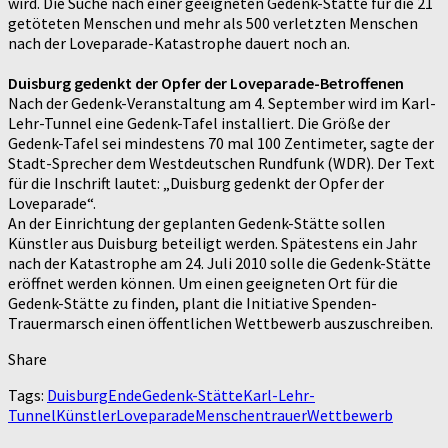
wird. Die Suche nach einer geeigneten Gedenk-Stätte für die 21
getöteten Menschen und mehr als 500 verletzten Menschen
nach der Loveparade-Katastrophe dauert noch an.
Duisburg gedenkt der Opfer der Loveparade-Betroffenen
Nach der Gedenk-Veranstaltung am 4. September wird im Karl-
Lehr-Tunnel eine Gedenk-Tafel installiert. Die Größe der
Gedenk-Tafel sei mindestens 70 mal 100 Zentimeter, sagte der
Stadt-Sprecher dem Westdeutschen Rundfunk (WDR). Der Text
für die Inschrift lautet: „Duisburg gedenkt der Opfer der
Loveparade“.
An der Einrichtung der geplanten Gedenk-Stätte sollen
Künstler aus Duisburg beteiligt werden. Spätestens ein Jahr
nach der Katastrophe am 24. Juli 2010 solle die Gedenk-Stätte
eröffnet werden können. Um einen geeigneten Ort für die
Gedenk-Stätte zu finden, plant die Initiative Spenden-
Trauermarsch einen öffentlichen Wettbewerb auszuschreiben.
Share
Tags:
Duisburg
Ende
Gedenk-Stätte
Karl-Lehr-
Tunnel
Künstler
Loveparade
Menschen
trauer
Wettbewerb