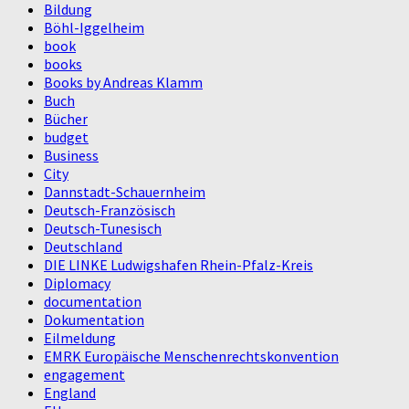
Bildung
Böhl-Iggelheim
book
books
Books by Andreas Klamm
Buch
Bücher
budget
Business
City
Dannstadt-Schauernheim
Deutsch-Französisch
Deutsch-Tunesisch
Deutschland
DIE LINKE Ludwigshafen Rhein-Pfalz-Kreis
Diplomacy
documentation
Dokumentation
Eilmeldung
EMRK Europäische Menschenrechtskonvention
engagement
England