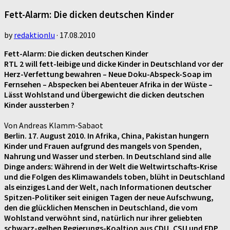
Fett-Alarm: Die dicken deutschen Kinder
by
redaktionlu
·
17.08.2010
Fett-Alarm: Die dicken deutschen Kinder
RTL 2 will fett-leibige und dicke Kinder in Deutschland vor der
Herz-Verfettung bewahren – Neue Doku-Abspeck-Soap im
Fernsehen – Abspecken bei Abenteuer Afrika in der Wüste –
Lässt Wohlstand und Übergewicht die dicken deutschen
Kinder aussterben ?
Von Andreas Klamm-Sabaot
Berlin. 17. August 2010. In Afrika, China, Pakistan hungern
Kinder und Frauen aufgrund des mangels von Spenden,
Nahrung und Wasser und sterben. In Deutschland sind alle
Dinge anders: Während in der Welt die Weltwirtschafts-Krise
und die Folgen des Klimawandels toben, blüht in Deutschland
als einziges Land der Welt, nach Informationen deutscher
Spitzen-Politiker seit einigen Tagen der neue Aufschwung,
den die glücklichen Menschen in Deutschland, die vom
Wohlstand verwöhnt sind, natürlich nur ihrer geliebten
schwarz-gelben Regierungs-Koaltion aus CDU, CSU und FDP