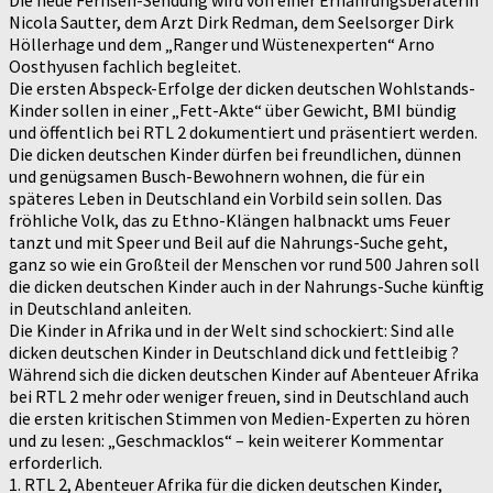
Die neue Fernseh-Sendung wird von einer Ernährungsberaterin
Nicola Sautter, dem Arzt Dirk Redman, dem Seelsorger Dirk
Höllerhage und dem „Ranger und Wüstenexperten“ Arno
Oosthyusen fachlich begleitet.
Die ersten Abspeck-Erfolge der dicken deutschen Wohlstands-
Kinder sollen in einer „Fett-Akte“ über Gewicht, BMI bündig
und öffentlich bei RTL 2 dokumentiert und präsentiert werden.
Die dicken deutschen Kinder dürfen bei freundlichen, dünnen
und genügsamen Busch-Bewohnern wohnen, die für ein
späteres Leben in Deutschland ein Vorbild sein sollen. Das
fröhliche Volk, das zu Ethno-Klängen halbnackt ums Feuer
tanzt und mit Speer und Beil auf die Nahrungs-Suche geht,
ganz so wie ein Großteil der Menschen vor rund 500 Jahren soll
die dicken deutschen Kinder auch in der Nahrungs-Suche künftig
in Deutschland anleiten.
Die Kinder in Afrika und in der Welt sind schockiert: Sind alle
dicken deutschen Kinder in Deutschland dick und fettleibig ?
Während sich die dicken deutschen Kinder auf Abenteuer Afrika
bei RTL 2 mehr oder weniger freuen, sind in Deutschland auch
die ersten kritischen Stimmen von Medien-Experten zu hören
und zu lesen: „Geschmacklos“ – kein weiterer Kommentar
erforderlich.
1. RTL 2, Abenteuer Afrika für die dicken deutschen Kinder,