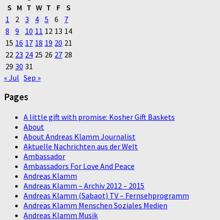
S
M
T
W
T
F
S
1
2
3
4
5
6
7
8
9
10
11
12
13
14
15
16
17
18
19
20
21
22
23
24
25
26
27
28
29
30
31
« Jul
Sep »
Pages
A little gift with promise: Kosher Gift Baskets
About
About Andreas Klamm Journalist
Aktuelle Nachrichten aus der Welt
Ambassador
Ambassadors For Love And Peace
Andreas Klamm
Andreas Klamm – Archiv 2012 – 2015
Andreas Klamm (Sabaot) TV – Fernsehprogramm
Andreas Klamm Menschen Soziales Medien
Andreas Klamm Musik