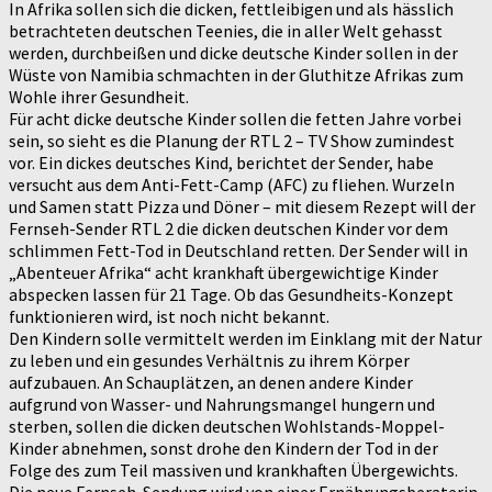
In Afrika sollen sich die dicken, fettleibigen und als hässlich
betrachteten deutschen Teenies, die in aller Welt gehasst
werden, durchbeißen und dicke deutsche Kinder sollen in der
Wüste von Namibia schmachten in der Gluthitze Afrikas zum
Wohle ihrer Gesundheit.
Für acht dicke deutsche Kinder sollen die fetten Jahre vorbei
sein, so sieht es die Planung der RTL 2 – TV Show zumindest
vor. Ein dickes deutsches Kind, berichtet der Sender, habe
versucht aus dem Anti-Fett-Camp (AFC) zu fliehen. Wurzeln
und Samen statt Pizza und Döner – mit diesem Rezept will der
Fernseh-Sender RTL 2 die dicken deutschen Kinder vor dem
schlimmen Fett-Tod in Deutschland retten. Der Sender will in
„Abenteuer Afrika“ acht krankhaft übergewichtige Kinder
abspecken lassen für 21 Tage. Ob das Gesundheits-Konzept
funktionieren wird, ist noch nicht bekannt.
Den Kindern solle vermittelt werden im Einklang mit der Natur
zu leben und ein gesundes Verhältnis zu ihrem Körper
aufzubauen. An Schauplätzen, an denen andere Kinder
aufgrund von Wasser- und Nahrungsmangel hungern und
sterben, sollen die dicken deutschen Wohlstands-Moppel-
Kinder abnehmen, sonst drohe den Kindern der Tod in der
Folge des zum Teil massiven und krankhaften Übergewichts.