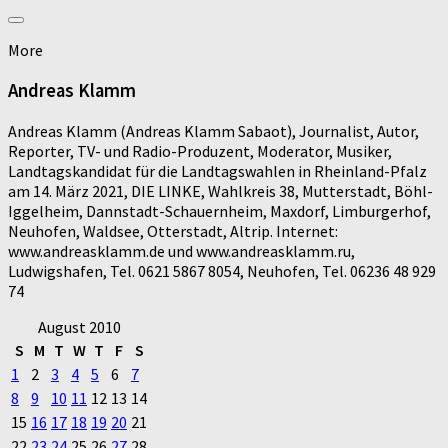
More
Andreas Klamm
Andreas Klamm (Andreas Klamm Sabaot), Journalist, Autor,
Reporter, TV- und Radio-Produzent, Moderator, Musiker,
Landtagskandidat für die Landtagswahlen in Rheinland-Pfalz
am 14. März 2021, DIE LINKE, Wahlkreis 38, Mutterstadt, Böhl-
Iggelheim, Dannstadt-Schauernheim, Maxdorf, Limburgerhof,
Neuhofen, Waldsee, Otterstadt, Altrip. Internet:
www.andreasklamm.de und www.andreasklamm.ru,
Ludwigshafen, Tel. 0621 5867 8054, Neuhofen, Tel. 06236 48 929
74
August 2010
S
M
T
W
T
F
S
1
2
3
4
5
6
7
8
9
10
11
12
13
14
15
16
17
18
19
20
21
22
23
24
25
26
27
28