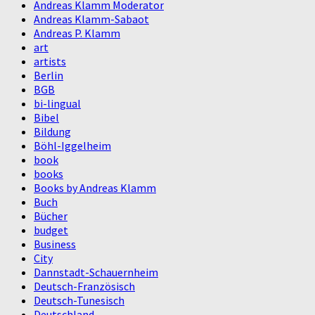
Andreas Klamm Moderator
Andreas Klamm-Sabaot
Andreas P. Klamm
art
artists
Berlin
BGB
bi-lingual
Bibel
Bildung
Böhl-Iggelheim
book
books
Books by Andreas Klamm
Buch
Bücher
budget
Business
City
Dannstadt-Schauernheim
Deutsch-Französisch
Deutsch-Tunesisch
Deutschland