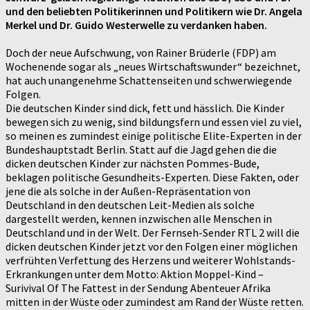
und den beliebten Politikerinnen und Politikern wie Dr. Angela
Merkel und Dr. Guido Westerwelle zu verdanken haben.
Doch der neue Aufschwung, von Rainer Brüderle (FDP) am
Wochenende sogar als „neues Wirtschaftswunder“ bezeichnet,
hat auch unangenehme Schattenseiten und schwerwiegende
Folgen.
Die deutschen Kinder sind dick, fett und hässlich. Die Kinder
bewegen sich zu wenig, sind bildungsfern und essen viel zu viel,
so meinen es zumindest einige politische Elite-Experten in der
Bundeshauptstadt Berlin. Statt auf die Jagd gehen die die
dicken deutschen Kinder zur nächsten Pommes-Bude,
beklagen politische Gesundheits-Experten. Diese Fakten, oder
jene die als solche in der Außen-Repräsentation von
Deutschland in den deutschen Leit-Medien als solche
dargestellt werden, kennen inzwischen alle Menschen in
Deutschland und in der Welt. Der Fernseh-Sender RTL 2 will die
dicken deutschen Kinder jetzt vor den Folgen einer möglichen
verfrühten Verfettung des Herzens und weiterer Wohlstands-
Erkrankungen unter dem Motto: Aktion Moppel-Kind –
Surivival Of The Fattest in der Sendung Abenteuer Afrika
mitten in der Wüste oder zumindest am Rand der Wüste retten.