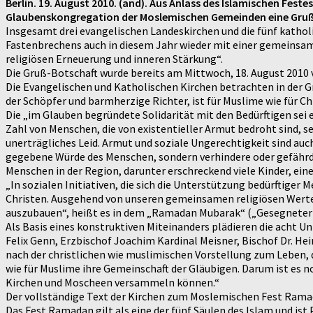
Berlin. 19. August 2010. (and). Aus Anlass des Islamischen Fe
Glaubenskongregation der Moslemischen Gemeinden eine Gruß
Insgesamt drei evangelischen Landeskirchen und die fünf kat
Fastenbrechens auch in diesem Jahr wieder mit einer gemeinsam
religiösen Erneuerung und inneren Stärkung“.
Die Gruß-Botschaft wurde bereits am Mittwoch, 18. August 2010 v
Die Evangelischen und Katholischen Kirchen betrachten in der Gr
der Schöpfer und barmherzige Richter, ist für Muslime wie für Ch
Die „im Glauben begründete Solidarität mit den Bedürftigen sei
Zahl von Menschen, die von existentieller Armut bedroht sind,
unerträgliches Leid. Armut und soziale Ungerechtigkeit sind auc
gegebene Würde des Menschen, sondern verhindere oder gefährde
Menschen in der Region, darunter erschreckend viele Kinder, ei
„In sozialen Initiativen, die sich die Unterstützung bedürftig
Christen. Ausgehend von unseren gemeinsamen religiösen Werten
auszubauen“, heißt es in dem „Ramadan Mubarak“ („Gesegneter 
Als Basis eines konstruktiven Miteinanders plädieren die acht U
Felix Genn, Erzbischof Joachim Kardinal Meisner, Bischof Dr. Hei
nach der christlichen wie muslimischen Vorstellung zum Leben, 
wie für Muslime ihre Gemeinschaft der Gläubigen. Darum ist es n
Kirchen und Moscheen versammeln können.“
Der vollständige Text der Kirchen zum Moslemischen Fest Rama
Das Fest Ramadan gilt als eine der fünf Säulen des Islam und is