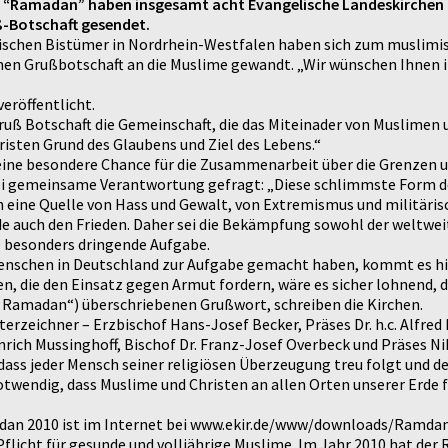
stes “Ramadan” haben insgesamt acht Evangelische Landeskirchen
-Botschaft gesendet.
holischen Bistümer in Nordrhein-Westfalen haben sich zum musl
en Grußbotschaft an die Muslime gewandt. „Wir wünschen Ihnen i
eröffentlicht.
uß Botschaft die Gemeinschaft, die das Miteinader von Muslimen un
risten Grund des Glaubens und Ziel des Lebens.“
 eine besondere Chance für die Zusammenarbeit über die Grenzen 
 sei gemeinsame Verantwortung gefragt: „Diese schlimmste Form d
h eine Quelle von Hass und Gewalt, von Extremismus und militärisc
 auch den Frieden. Daher sei die Bekämpfung sowohl der weltwei
ne besonders dringende Aufgabe.
er Menschen in Deutschland zur Aufgabe gemacht haben, kommt es 
, die den Einsatz gegen Armut fordern, wäre es sicher lohnend, 
Ramadan“) überschriebenen Grußwort, schreiben die Kirchen.
nterzeichner – Erzbischof Hans-Josef Becker, Präses Dr. h.c. Alfre
nrich Mussinghoff, Bischof Dr. Franz-Josef Overbeck und Präses Ni
dass jeder Mensch seiner religiösen Überzeugung treu folgt und d
otwendig, dass Muslime und Christen an allen Orten unserer Erde fr
dan 2010 ist im Internet bei www.ekir.de/www/downloads/Ramdan
t Pflicht für gesunde und volljährige Muslime. Im Jahr 2010 hat de