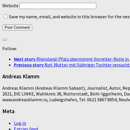
Website
Save my name, email, and website in this browser for the ne
Follow:
Next story
Rheinland-Pfalz übernimmt Vorreiter-Rolle i
Previous story
Not: Mutter mit 5jähriger Tochter versucht
Andreas Klamm
Andreas Klamm (Andreas Klamm Sabaot), Journalist, Autor, Repo
2021, DIE LINKE, Wahlkreis 38, Mutterstadt, Böhl-Iggelheim, D
www.andreasklamm.ru, Ludwigshafen, Tel. 0621 5867 8054, Neuhof
Meta
Log in
Entries feed