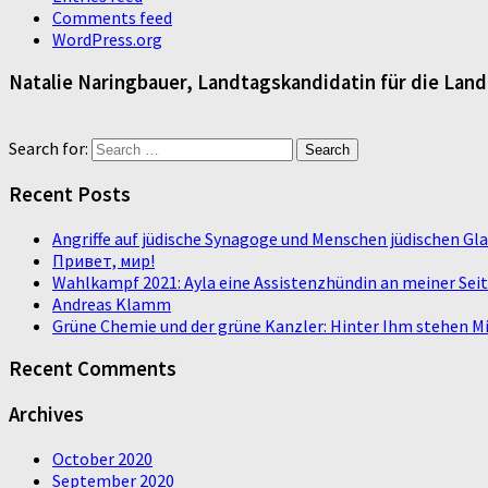
Comments feed
WordPress.org
Natalie Naringbauer, Landtagskandidatin für die Lan
Search for:
Recent Posts
Angriffe auf jüdische Synagoge und Menschen jüdischen G
Привет, мир!
Wahlkampf 2021: Ayla eine Assistenzhündin an meiner Sei
Andreas Klamm
Grüne Chemie und der grüne Kanzler: Hinter Ihm stehen Mi
Recent Comments
Archives
October 2020
September 2020