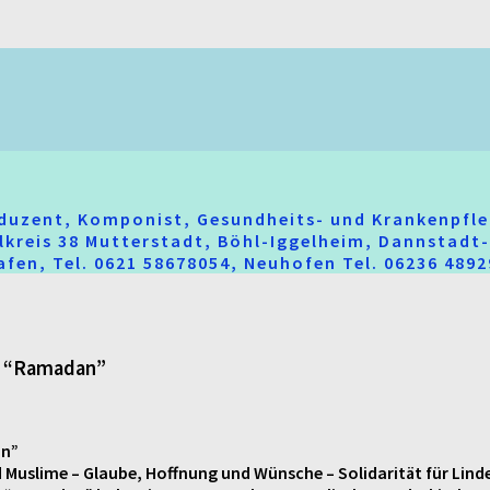
oduzent, Komponist, Gesundheits- und Krankenpfle
hlkreis 38 Mutterstadt, Böhl-Iggelheim, Dannstad
fen, Tel. 0621 58678054, Neuhofen Tel. 06236 489
t “Ramadan”
an”
uslime – Glaube, Hoffnung und Wünsche – Solidarität für Linder