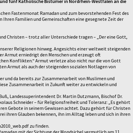
 und fünf Katholische Bistümer in Nordrhein-Westfalen an die
imischen Fastenmonat Ramadan und zum bevorstehenden Fest des
n Ihren Familien und Gemeinschaften eine gesegnete Zeit der
d Christen – trotz aller Unterschiede tragen – „Der eine Gott,
unserer Religionen hinweg. Angesichts einer weltweit steigenden
er Armut erniedrigt den Menschen und erzeugt oft
hen Konflikten.“ Armut verletze also nicht nur die von Gott
ten Armut als auch der steigenden sozialen Notlagen von
hier und da bereits zur Zusammenarbeit von Muslimen und
diese Zusammenarbeit in Zukunft weiter zu entwickeln und
d Buß, Landessuperintendent Dr. Martin Dutzmann, Bischof Dr.
kolaus Schneider – für Religionsfreiheit und Toleranz: „Es gehört
eren Gebote in seinem Gewissen achtet. Dazu gehört für Christen
ei ihren Glauben bekennen, ihn im Alltag leben und sich in ihren
2010_web.pdf zu finden.
r Ramadan mit der Sichtung der Mondsichel vermutlich am 11.