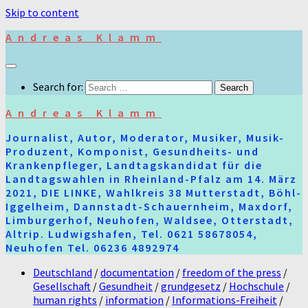
Skip to content
Andreas Klamm
Search for:
Andreas Klamm
Journalist, Autor, Moderator, Musiker, Musik-
Produzent, Komponist, Gesundheits- und
Krankenpfleger, Landtagskandidat für die
Landtagswahlen in Rheinland-Pfalz am 14. März
2021, DIE LINKE, Wahlkreis 38 Mutterstadt, Böhl-
Iggelheim, Dannstadt-Schauernheim, Maxdorf,
Limburgerhof, Neuhofen, Waldsee, Otterstadt,
Altrip. Ludwigshafen, Tel. 0621 58678054,
Neuhofen Tel. 06236 4892974
Deutschland
/
documentation
/
freedom of the press
/
Gesellschaft
/
Gesundheit
/
grundgesetz
/
Hochschule
/
human rights
/
information
/
Informations-Freiheit
/