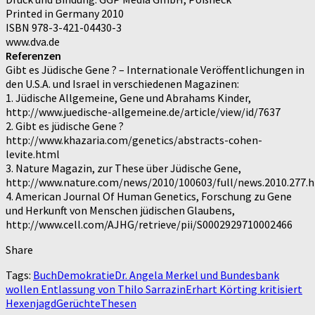
Printed in Germany 2010
ISBN 978-3-421-04430-3
www.dva.de
Referenzen
Gibt es Jüdische Gene ? – Internationale Veröffentlichungen in
den U.S.A. und Israel in verschiedenen Magazinen:
1. Jüdische Allgemeine, Gene und Abrahams Kinder,
http://www.juedische-allgemeine.de/article/view/id/7637
2. Gibt es jüdische Gene ?
http://www.khazaria.com/genetics/abstracts-cohen-
levite.html
3. Nature Magazin, zur These über Jüdische Gene,
http://www.nature.com/news/2010/100603/full/news.2010.277.
4. American Journal Of Human Genetics, Forschung zu Gene
und Herkunft von Menschen jüdischen Glaubens,
http://www.cell.com/AJHG/retrieve/pii/S0002929710002466
Share
Tags:
Buch
Demokratie
Dr. Angela Merkel und Bundesbank
wollen Entlassung von Thilo Sarrazin
Erhart Körting kritisiert
Hexenjagd
Gerüchte
Thesen