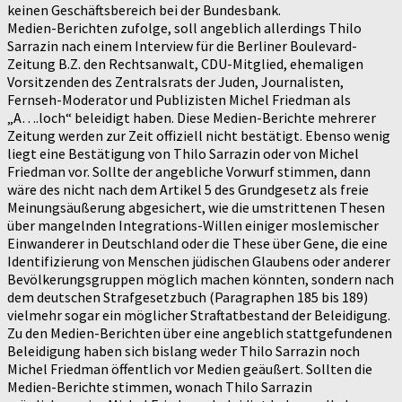
keinen Geschäftsbereich bei der Bundesbank.
Medien-Berichten zufolge, soll angeblich allerdings Thilo
Sarrazin nach einem Interview für die Berliner Boulevard-
Zeitung B.Z. den Rechtsanwalt, CDU-Mitglied, ehemaligen
Vorsitzenden des Zentralsrats der Juden, Journalisten,
Fernseh-Moderator und Publizisten Michel Friedman als
„A….loch“ beleidigt haben. Diese Medien-Berichte mehrerer
Zeitung werden zur Zeit offiziell nicht bestätigt. Ebenso wenig
liegt eine Bestätigung von Thilo Sarrazin oder von Michel
Friedman vor. Sollte der angebliche Vorwurf stimmen, dann
wäre des nicht nach dem Artikel 5 des Grundgesetz als freie
Meinungsäußerung abgesichert, wie die umstrittenen Thesen
über mangelnden Integrations-Willen einiger moslemischer
Einwanderer in Deutschland oder die These über Gene, die eine
Identifizierung von Menschen jüdischen Glaubens oder anderer
Bevölkerungsgruppen möglich machen könnten, sondern nach
dem deutschen Strafgesetzbuch (Paragraphen 185 bis 189)
vielmehr sogar ein möglicher Straftatbestand der Beleidigung.
Zu den Medien-Berichten über eine angeblich stattgefundenen
Beleidigung haben sich bislang weder Thilo Sarrazin noch
Michel Friedman öffentlich vor Medien geäußert. Sollten die
Medien-Berichte stimmen, wonach Thilo Sarrazin