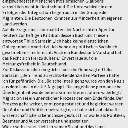
eingewanderten Menschen moslemischen Glaubens
vermutlich nicht in Deutschland. Die Unterschiede in den
Erfolgen der Integration liegen auch in der Gruppe der
Migranten. Die Deutschen könnten zur Minderheit im eigenen
Land werden.
Auf die Frage eines Journalisten der Nachrichten-Agentur
Reuters zur heftigen Kritik an dessen Buch und Thesen
antwortet Thilo Sarrazin: „Ich habe keine dienstlichen
Obliegenheiten verletzt. Ich habe ein politisches Sachbuch
geschrieben – mehr nicht. Auch ein Bundesbank-Vorstand hat
das Recht sich frei zu äußern.“ Er vertraue auf die
Meinungsfreiheit in Deutschland.
Zur Diskussion über mögliche Jüdische Gene sagte Thilo
Sarrazin: „Den Trend zu rechts-tendenziellen Parteien halte
ich für gefährlich. Die Jüdische Intelligenz wurde von den Nazis
aus dem Land in die U.S.A. gejagt. Die angebliche germanische
Überlegenheit wurde bereits vor mehreren Jahren widerlegt.“
Migration sei ein unendlicher Prozess der kein Ende fände. Der
Prozess gehe weiter, er müsse gestaltet und begleitet werden.
Der Autor und Politiker bekräftigte, er habe sich auf aktuelle
wissenschaftliche Erkenntnisse gestützt. Er wolle als Politiker,
Beamter und Autor verstehen und gestalten.
Wie er selbst sagt, liebt er seinen Staat und das Land