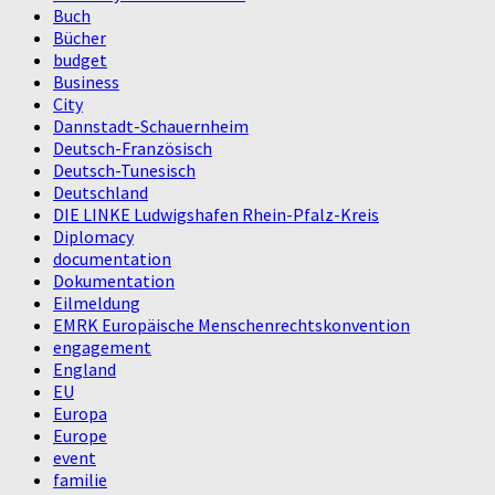
Buch
Bücher
budget
Business
City
Dannstadt-Schauernheim
Deutsch-Französisch
Deutsch-Tunesisch
Deutschland
DIE LINKE Ludwigshafen Rhein-Pfalz-Kreis
Diplomacy
documentation
Dokumentation
Eilmeldung
EMRK Europäische Menschenrechtskonvention
engagement
England
EU
Europa
Europe
event
familie