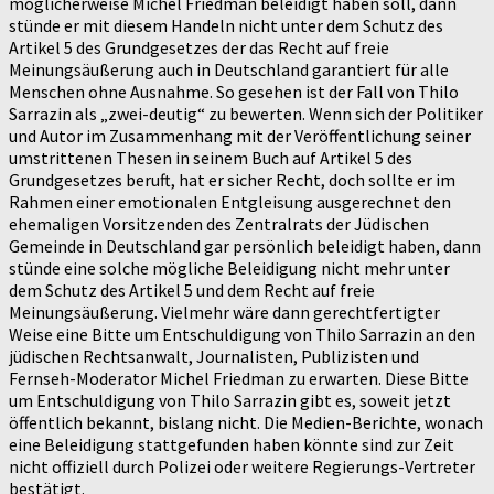
möglicherweise Michel Friedman beleidigt haben soll, dann
stünde er mit diesem Handeln nicht unter dem Schutz des
Artikel 5 des Grundgesetzes der das Recht auf freie
Meinungsäußerung auch in Deutschland garantiert für alle
Menschen ohne Ausnahme. So gesehen ist der Fall von Thilo
Sarrazin als „zwei-deutig“ zu bewerten. Wenn sich der Politiker
und Autor im Zusammenhang mit der Veröffentlichung seiner
umstrittenen Thesen in seinem Buch auf Artikel 5 des
Grundgesetzes beruft, hat er sicher Recht, doch sollte er im
Rahmen einer emotionalen Entgleisung ausgerechnet den
ehemaligen Vorsitzenden des Zentralrats der Jüdischen
Gemeinde in Deutschland gar persönlich beleidigt haben, dann
stünde eine solche mögliche Beleidigung nicht mehr unter
dem Schutz des Artikel 5 und dem Recht auf freie
Meinungsäußerung. Vielmehr wäre dann gerechtfertigter
Weise eine Bitte um Entschuldigung von Thilo Sarrazin an den
jüdischen Rechtsanwalt, Journalisten, Publizisten und
Fernseh-Moderator Michel Friedman zu erwarten. Diese Bitte
um Entschuldigung von Thilo Sarrazin gibt es, soweit jetzt
öffentlich bekannt, bislang nicht. Die Medien-Berichte, wonach
eine Beleidigung stattgefunden haben könnte sind zur Zeit
nicht offiziell durch Polizei oder weitere Regierungs-Vertreter
bestätigt.