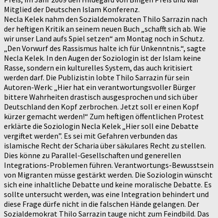
Mitglied der Deutschen Islam Konferenz.
Necla Kelek nahm den Sozialdemokraten Thilo Sarrazin nach
der heftigen Kritik an seinem neuen Buch „schafft sich ab. Wie
wir unser Land aufs Spiel setzen“ am Montag noch in Schutz.
„Den Vorwurf des Rassismus halte ich für Unkenntnis.“, sagte
Necla Kelek. In den Augen der Soziologin ist der Islam keine
Rasse, sondern ein kulturelles System, das auch kritisiert
werden darf. Die Publizistin lobte Thilo Sarrazin für sein
Autoren-Werk: „Hier hat ein verantwortungsvoller Bürger
bittere Wahrheiten drastisch ausgesprochen und sich über
Deutschland den Kopf zerbrochen. Jetzt soll er einen Kopf
kürzer gemacht werden!“ Zum heftigen öffentlichen Protest
erklärte die Soziologin Necla Kelek „Hier soll eine Debatte
vergiftet werden”. Es sei mit Gefahren verbunden das
islamische Recht der Scharia über säkulares Recht zu stellen.
Dies könne zu Parallel-Gesellschaften und generellen
Integrations-Problemen führen. Verantwortungs-Bewusstsein
von Migranten müsse gestärkt werden. Die Soziologin wünscht
sich eine inhaltliche Debatte und keine moralische Debatte. Es
sollte untersucht werden, was eine Integration behindert und
diese Frage dürfe nicht in die falschen Hände gelangen. Der
Sozialdemokrat Thilo Sarrazin tauge nicht zum Feindbild. Das