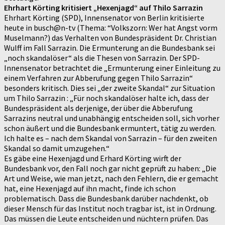
Ehrhart Körting kritisiert „Hexenjagd“ auf Thilo Sarrazin
Ehrhart Körting (SPD), Innensenator von Berlin kritisierte
heute in busch@n-tv (Thema: “Volkszorn: Wer hat Angst vorm
Muselmann?) das Verhalten von Bundespräsident Dr. Christian
Wulff im Fall Sarrazin. Die Ermunterung an die Bundesbank sei
„noch skandalöser“ als die Thesen von Sarrazin. Der SPD-
Innensenator betrachtet die „Ermunterung einer Einleitung zu
einem Verfahren zur Abberufung gegen Thilo Sarrazin“
besonders kritisch. Dies sei „der zweite Skandal“ zur Situation
um Thilo Sarrazin : „Für noch skandalöser halte ich, dass der
Bundespräsident als derjenige, der über die Abberufung
Sarrazins neutral und unabhängig entscheiden soll, sich vorher
schon äußert und die Bundesbank ermuntert, tätig zu werden.
Ich halte es – nach dem Skandal von Sarrazin – für den zweiten
Skandal so damit umzugehen.“
Es gäbe eine Hexenjagd und Erhard Körting wirft der
Bundesbank vor, den Fall noch gar nicht geprüft zu haben: „Die
Art und Weise, wie man jetzt, nach den Fehlern, die er gemacht
hat, eine Hexenjagd auf ihn macht, finde ich schon
problematisch. Dass die Bundesbank darüber nachdenkt, ob
dieser Mensch für das Institut noch tragbar ist, ist in Ordnung.
Das müssen die Leute entscheiden und nüchtern prüfen. Das