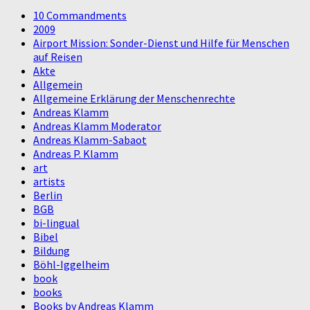
10 Commandments
2009
Airport Mission: Sonder-Dienst und Hilfe für Menschen
auf Reisen
Akte
Allgemein
Allgemeine Erklärung der Menschenrechte
Andreas Klamm
Andreas Klamm Moderator
Andreas Klamm-Sabaot
Andreas P. Klamm
art
artists
Berlin
BGB
bi-lingual
Bibel
Bildung
Böhl-Iggelheim
book
books
Books by Andreas Klamm