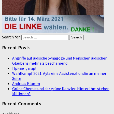
Search for:
Recent Posts
Angriffe auf jüdische Synagoge und Menschen jüdischen
Glaubens mehr als beschämend
Привет, мир!
Wahlkampf 2021: Ayla eine Assistenzhündin an meiner
Seite
Andreas Klamm
Grüne Chemie und der grüne Kanzler: Hinter Ihm stehen
Millionen?
Recent Comments