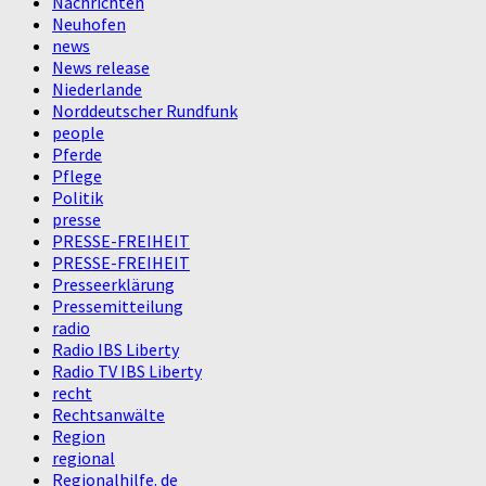
Nachrichten
Neuhofen
news
News release
Niederlande
Norddeutscher Rundfunk
people
Pferde
Pflege
Politik
presse
PRESSE-FREIHEIT
PRESSE-FREIHEIT
Presseerklärung
Pressemitteilung
radio
Radio IBS Liberty
Radio TV IBS Liberty
recht
Rechtsanwälte
Region
regional
Regionalhilfe. de