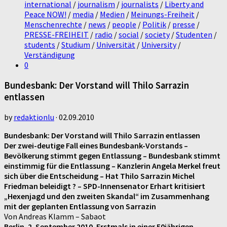
international
/
journalism
/
journalists
/
Liberty and
Peace NOW!
/
media
/
Medien
/
Meinungs-Freiheit
/
Menschenrechte
/
news
/
people
/
Politik
/
presse
/
PRESSE-FREIHEIT
/
radio
/
social
/
society
/
Studenten
/
students
/
Studium
/
Universität
/
University
/
Verständigung
0
Bundesbank: Der Vorstand will Thilo Sarrazin
entlassen
by
redaktionlu
·
02.09.2010
Bundesbank: Der Vorstand will Thilo Sarrazin entlassen
Der zwei-deutige Fall eines Bundesbank-Vorstands –
Bevölkerung stimmt gegen Entlassung – Bundesbank stimmt
einstimmig für die Entlassung – Kanzlerin Angela Merkel freut
sich über die Entscheidung – Hat Thilo Sarrazin Michel
Friedman beleidigt ? – SPD-Innensenator Erhart kritisiert
„Hexenjagd und den zweiten Skandal“ im Zusammenhang
mit der geplanten Entlassung von Sarrazin
Von Andreas Klamm – Sabaot
Berlin. 2. September 2010. Erstmals in einer 50jährigen