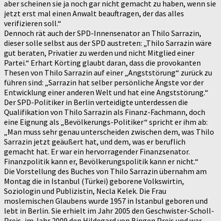
aber scheinen sie ja noch gar nicht gemacht zu haben, wenn sie
jetzt erst mal einen Anwalt beauftragen, der das alles
verifizieren soll.“
Dennoch rät auch der SPD-Innensenator an Thilo Sarrazin,
dieser solle selbst aus der SPD austreten: „Thilo Sarrazin wäre
gut beraten, Privatier zu werden und nicht Mitglied einer
Partei.“ Erhart Körting glaubt daran, dass die provokanten
Thesen von Thilo Sarrazin auf einer „Angststörung“ zurück zu
führen sind: „Sarrazin hat selber persönliche Ängste vor der
Entwicklung einer anderen Welt und hat eine Angststörung.“
Der SPD-Politiker in Berlin verteidigte unterdessen die
Qualifikation von Thilo Sarrazin als Finanz-Fachmann, doch
eine Eignung als „Bevölkerungs-Politiker“ spricht er ihm ab:
„Man muss sehr genau unterscheiden zwischen dem, was Thilo
Sarrazin jetzt geäußert hat, und dem, was er beruflich
gemacht hat. Er war ein hervorragender Finanzsenator.
Finanzpolitik kann er, Bevölkerungspolitik kann er nicht.“
Die Vorstellung des Buches von Thilo Sarrazin übernahm am
Montag die in Istanbul (Türkei) geborene Volkswirtin,
Soziologin und Publizistin, Necla Kelek. Die Frau
moslemischen Glaubens wurde 1957 in Istanbul geboren und
lebt in Berlin. Sie erhielt im Jahr 2005 den Geschwister-Scholl-
Preis, im Jahr 2009 den Hildegard von Bingen Preis und war