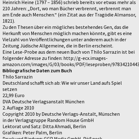
Heinrich Heine (1797 – 1856) schrieb bereits vor etwas mehr als
210 Jahren: „Dort, wo man Bücher verbrennt, verbrennt man
am Ende auch Menschen.“ (ein Zitat aus der Tragödie Almansor,
1821).
Zu den Thesen über ein mögliches bestehendes Gen, das die
Herkunft von Menschen möglich machen könnte, gibt es eine
Vielzahl von Veröffentlichungen unter anderem auch in der
Zeitung Jüdische Allgemeine, die in Berlin erscheint.
Eine Lese-Probe aus dem neuen Buch von Thilo Sarrazin ist bei
folgender Adresse zu finden: http://g-ecx.images-
amazon.com/images/G/03/books/PDF/leseproben/97834210443
Bibliografische Daten zum Buch
Thilo Sarrazin
Deutschland schafft sich ab: Wie wir unser Land aufs Spiel
setzen
22,99 Euro
DVA Deutsche Verlagsanstalt München
2. Auflage 2010
Copyright 2010 by Deutsche Verlags-Anstalt, Münschen
in der Verlagsgruppe Random House GmbH
Lektorat und Satz: Ditta Ahmadi, Berlin
Grafiken: Peter Palm, Berlin
Druck und Bindung: GGP Media GmbH, Pößneck