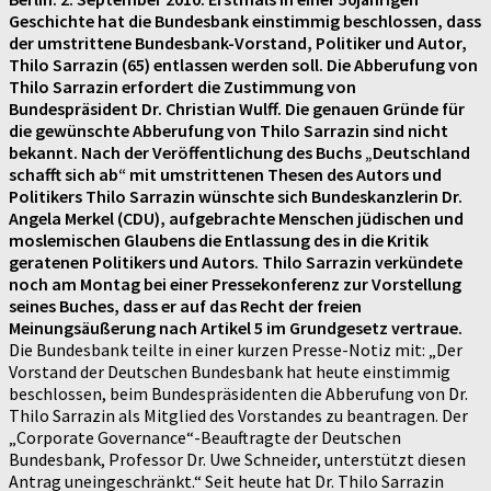
Geschichte hat die Bundesbank einstimmig beschlossen, dass
der umstrittene Bundesbank-Vorstand, Politiker und Autor,
Thilo Sarrazin (65) entlassen werden soll. Die Abberufung von
Thilo Sarrazin erfordert die Zustimmung von
Bundespräsident Dr. Christian Wulff. Die genauen Gründe für
die gewünschte Abberufung von Thilo Sarrazin sind nicht
bekannt. Nach der Veröffentlichung des Buchs „Deutschland
schafft sich ab“ mit umstrittenen Thesen des Autors und
Politikers Thilo Sarrazin wünschte sich Bundeskanzlerin Dr.
Angela Merkel (CDU), aufgebrachte Menschen jüdischen und
moslemischen Glaubens die Entlassung des in die Kritik
geratenen Politikers und Autors. Thilo Sarrazin verkündete
noch am Montag bei einer Pressekonferenz zur Vorstellung
seines Buches, dass er auf das Recht der freien
Meinungsäußerung nach Artikel 5 im Grundgesetz vertraue.
Die Bundesbank teilte in einer kurzen Presse-Notiz mit: „Der
Vorstand der Deutschen Bundesbank hat heute einstimmig
beschlossen, beim Bundespräsidenten die Abberufung von Dr.
Thilo Sarrazin als Mitglied des Vorstandes zu beantragen. Der
„Corporate Governance“-Beauftragte der Deutschen
Bundesbank, Professor Dr. Uwe Schneider, unterstützt diesen
Antrag uneingeschränkt.“ Seit heute hat Dr. Thilo Sarrazin