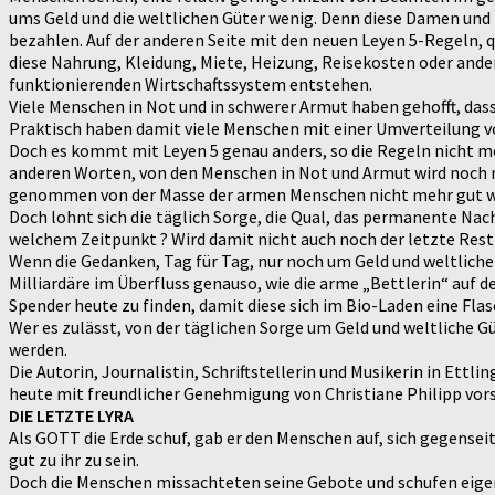
ums Geld und die weltlichen Güter wenig. Denn diese Damen und H
bezahlen. Auf der anderen Seite mit den neuen Leyen 5-Regeln, q
diese Nahrung, Kleidung, Miete, Heizung, Reisekosten oder ande
funktionierenden Wirtschaftssystem entstehen.
Viele Menschen in Not und in schwerer Armut haben gehofft, das
Praktisch haben damit viele Menschen mit einer Umverteilung v
Doch es kommt mit Leyen 5 genau anders, so die Regeln nicht mod
anderen Worten, von den Menschen in Not und Armut wird noch
genommen von der Masse der armen Menschen nicht mehr gut wiss
Doch lohnt sich die täglich Sorge, die Qual, das permanente Nac
welchem Zeitpunkt ? Wird damit nicht auch noch der letzte Res
Wenn die Gedanken, Tag für Tag, nur noch um Geld und weltliche 
Milliardäre im Überfluss genauso, wie die arme „Bettlerin“ auf der
Spender heute zu finden, damit diese sich im Bio-Laden eine Fla
Wer es zulässt, von der täglichen Sorge um Geld und weltliche 
werden.
Die Autorin, Journalistin, Schriftstellerin und Musikerin in Ettl
heute mit freundlicher Genehmigung von Christiane Philipp vors
DIE LETZTE LYRA
Als GOTT die Erde schuf, gab er den Menschen auf, sich gegensei
gut zu ihr zu sein.
Doch die Menschen missachteten seine Gebote und schufen eigen