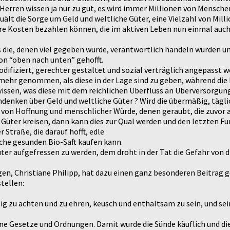
erren wissen ja nur zu gut, es wird immer Millionen von Menschen
uält die Sorge um Geld und weltliche Güter, eine Vielzahl von Mil
re Kosten bezahlen können, die im aktiven Leben nun einmal auch
s die, denen viel gegeben wurde, verantwortlich handeln würden 
on “oben nach unten” gehofft.
ifiziert, gerechter gestaltet und sozial verträglich angepasst w
 mehr genommen, als diese in der Lage sind zu geben, während 
en, was diese mit dem reichlichen Überfluss an Überversorgung 
hdenken über Geld und weltliche Güter ? Wird die übermäßig, tägli
t von Hoffnung und menschlicher Würde, denen geraubt, die zuvor
Güter kreisen, dann kann dies zur Qual werden und den letzten Fu
 Straße, die darauf hofft, edle
sche gesunden Bio-Saft kaufen kann.
Güter aufgefressen zu werden, dem droht in der Tat die Gefahr vo
ingen, Christiane Philipp, hat dazu einen ganz besonderen Beitrag g
tellen:
tig zu achten und zu ehren, keusch und enthaltsam zu sein, und s
e Gesetze und Ordnungen. Damit wurde die Sünde käuflich und die