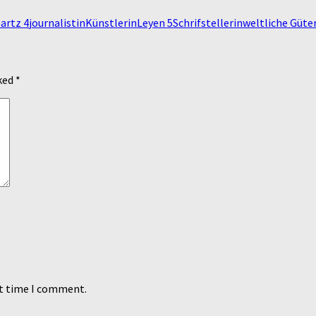
artz 4
journalistin
Künstlerin
Leyen 5
Schrifstellerin
weltliche Güte
rked
*
xt time I comment.