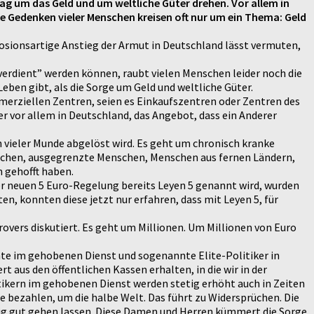
ag um das Geld und um weltliche Güter drehen. Vor allem in
ie Gedenken vieler Menschen kreisen oft nur um ein Thema: Geld
sionsartige Anstieg der Armut in Deutschland lässt vermuten,
“verdient” werden können, raubt vielen Menschen leider noch die
ben gibt, als die Sorge um Geld und weltliche Güter.
merziellen Zentren, seien es Einkaufszentren oder Zentren des
r vor allem in Deutschland, das Angebot, dass ein Anderer
n vieler Munde abgelöst wird. Es geht um chronisch kranke
nschen, ausgegrenzte Menschen, Menschen aus fernen Ländern,
n gehofft haben.
r neuen 5 Euro-Regelung bereits Leyen 5 genannt wird, wurden
n, konnten diese jetzt nur erfahren, dass mit Leyen 5, für
vers diskutiert. Es geht um Millionen. Um Millionen von Euro
amte im gehobenen Dienst und sogenannte Elite-Politiker in
t aus den öffentlichen Kassen erhalten, in die wir in der
ikern im gehobenen Dienst werden stetig erhöht auch in Zeiten
lle bezahlen, um die halbe Welt. Das führt zu Widersprüchen. Die
htig gut gehen lassen. Diese Damen und Herren kümmert die Sorge