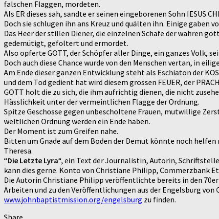
falschen Flaggen, mordeten.
Als ER dieses sah, sandte er seinen eingeborenen Sohn IESUS CH
Doch sie schlugen ihn ans Kreuz und quälten ihn. Einige gaben vo
Das Heer der stillen Diener, die einzelnen Schafe der wahren gö
gedemütigt, gefoltert und ermordet.
Also opferte GOTT, der Schöpfer aller Dinge, ein ganzes Volk, s
Doch auch diese Chance wurde von den Menschen vertan, in eilig
Am Ende dieser ganzen Entwicklung steht als Eschiaton der KOSM
und dem Tod gedient hat wird diesem grossen FEUER, der PRACH
GOTT holt die zu sich, die ihm aufrichtig dienen, die nicht zuse
Hässlichkeit unter der vermeintlichen Flagge der Ordnung.
Spitze Geschosse gegen unbescholtene Frauen, mutwillige Zers
weltlichen Ordnung werden ein Ende haben.
Der Moment ist zum Greifen nahe.
Bitten um Gnade auf dem Boden der Demut könnte noch helfen
Theresa.
“
Die Letzte Lyra
“, ein Text der Journalistin, Autorin, Schriftste
kann dies gerne. Konto von Christiane Philipp, Commerzbank Et
Die Autorin Christiane Philipp veröffentlichte bereits in den 7
Arbeiten und zu den Veröffentlichungen aus der Engelsburg von 
www.johnbaptistmission.org/engelsburg
zu finden.
Share