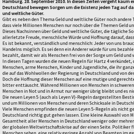
Hamburg. 28. September 2010. In diesen Zeiten vergeht kaum ei
Deutschland bewegen Sorgen um die Existenz jeden Tag auf das 
und weltliche Güter.
Gibt es neben den Thema Geld und weltliche Güter noch andere 
dass viele Millionen Menschen nur noch über die Themen Geld u
Dieses Nachsinnen über Geld und weltliche Güter, die tägliche So
allerletzte Freude, menschliche Würde und Hoffnung darauf, dass
Es ist bekannt, verständlich und menschlich: Jeder von uns bra
Handelns möglich. Es sei denn ein Anderer würde für uns bezahle
bezahlt, damit wir als Menschen frei von der Sorge um Geld und 
In diesen Tagen wurden die neuen Regeln für Hartz 4 verkündet, 
Menschen, arme Menschen, Kinder und Jugendliche, die ihr gan
die auf das Wohlwollen der Regierung in Deutschland und von der 
Doch die Hoffnung dieser Menschen auf eine mutige und gerecht
bitter enttäuscht. Während Millionen von Menschen in schweren N
Menschen in Not und in Armut nur weniger übrig bleibt und es ni
Die neuen Leyen 5 (auch als Leyen V)-Regeln dargestellten Best
und um Millionen von Menschen und deren Schicksale in Deutsch
Viele Menschen empfinden die neuen Leyen 5-Regeln als nicht ge
Deutschland richtig gut gehen lassen. Eine kleine Auswahl von Me
Gesamtheit aller Menschen in Deutschland weniger oder mehrere
der globalen Weltwirtschaftskrise auf der einen Seite. Politiker 
Menschen sehen, eine relativ geringe Anzahl von Beamten im geh