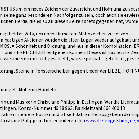
RISTUS um ein neues Zeichen der Zuversicht und Hoffnung zu setz
r, seine ganz besonderen Nachfolger zu sein, doch auch sie erwiesen
ttlichen Herde, die es zu all diesen Zeiten stets gegeben hat, w
ein geliebtes Volk, um noch einmal ein Mahnzeichen zu setzen.
en hastigen Aktionen wurden die alten Lügen wieder aufgebaut und
OS, = Schönheit und Ordnung, und nur in dieser Kombination, ER, 
T und HERRLICHKEIT entgehen können. Dieses ist das letzte Zeic
hen wie anderen unrecht geschieht, wie sie gequält, gefoltert, ge
törung, Steine in Fensterscheiben gegen Lieder der LIEBE, HOFF
 mangels Mut zum Handeln.
llerin und Musikerin Christiane Philipp in Ettlingen. Wer die Litera
tlingen, Konto-Nummer 46 18 963, Bankleitzahl 660 400 18
0er Jahren mehrere Bücher und ist seit Jahren Herausgeberin der En
Christiane Phlipp sind unter anderem bei
www.die-engelsburg.de
,