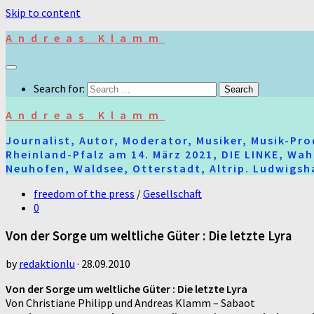
Skip to content
Andreas Klamm
Search for:
Andreas Klamm
Journalist, Autor, Moderator, Musiker, Musik-Pr
Rheinland-Pfalz am 14. März 2021, DIE LINKE, Wa
Neuhofen, Waldsee, Otterstadt, Altrip. Ludwigsha
freedom of the press
/
Gesellschaft
0
Von der Sorge um weltliche Güter : Die letzte Lyra
by
redaktionlu
·
28.09.2010
Von der Sorge um weltliche Güter : Die letzte Lyra
Von Christiane Philipp und Andreas Klamm – Sabaot