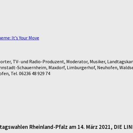
me: It’s Your Move
rter, TV- und Radio-Produzent, Moderator, Musiker, Landtagskan
annstadt-Schauernheim, Maxdorf, Limburgerhof, Neuhofen, Waldse
en, Tel. 06236 48 929 74
dtagswahlen Rheinland-Pfalz am 14. März 2021, DIE LI