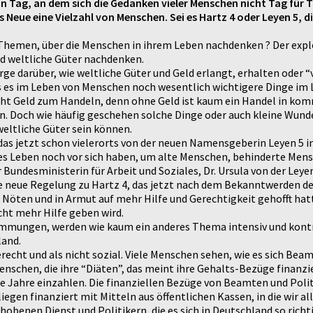
n Tag, an dem sich die Gedanken vieler Menschen nicht Tag für T
Neue eine Vielzahl von Menschen. Sei es Hartz 4 oder Leyen 5, d
Themen, über die Menschen in ihrem Leben nachdenken ? Der explo
nd weltliche Güter nachdenken.
rge darüber, wie weltliche Güter und Geld erlangt, erhalten oder 
 es im Leben von Menschen noch wesentlich wichtigere Dinge im Le
ucht Geld zum Handeln, denn ohne Geld ist kaum ein Handel in kom
n. Doch wie häufig geschehen solche Dinge oder auch kleine Wunde
weltliche Güter sein können.
das jetzt schon vielerorts von der neuen Namensgeberin Leyen 5 i
zes Leben noch vor sich haben, um alte Menschen, behinderte Me
Bundesministerin für Arbeit und Soziales, Dr. Ursula von der Leye
e neue Regelung zu Hartz 4, das jetzt nach dem Bekanntwerden de
öten und in Armut auf mehr Hilfe und Gerechtigkeit gehofft hatte
cht mehr Hilfe geben wird.
immungen, werden wie kaum ein anderes Thema intensiv und kontro
land.
recht und als nicht sozial. Viele Menschen sehen, wie es sich Be
nschen, die ihre “Diäten”, das meint ihre Gehalts-Bezüge finanzier
 Jahre einzahlen. Die finanziellen Bezüge von Beamten und Polit
fliegen finanziert mit Mitteln aus öffentlichen Kassen, in die wir a
obenen Dienst und Politikern, die es sich in Deutschland so ric