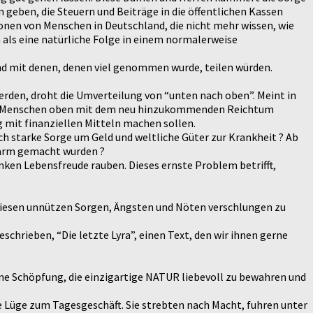
 geben, die Steuern und Beiträge in die öffentlichen Kassen
lionen von Menschen in Deutschland, die nicht mehr wissen, wie
 als eine natürliche Folge in einem normalerweise
und mit denen, denen viel genommen wurde, teilen würden.
erden, droht die Umverteilung von “unten nach oben”. Meint in
die Menschen oben mit dem neu hinzukommenden Reichtum
mit finanziellen Mitteln machen sollen.
ch starke Sorge um Geld und weltliche Güter zur Krankheit ? Ab
 arm gemacht wurden ?
nken Lebensfreude rauben. Dieses ernste Problem betrifft,
n diesen unnützen Sorgen, Ängsten und Nöten verschlungen zu
eschrieben, “Die letzte Lyra”, einen Text, den wir ihnen gerne
eine Schöpfung, die einzigartige NATUR liebevoll zu bewahren und
 Lüge zum Tagesgeschäft. Sie strebten nach Macht, fuhren unter