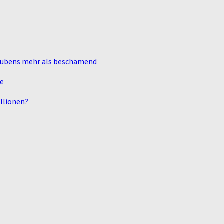
laubens mehr als beschämend
te
llionen?