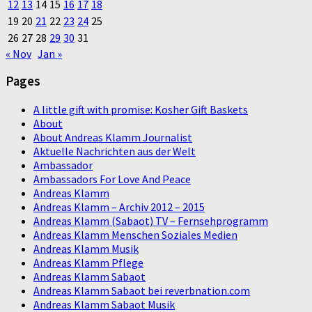
12
13
14
15
16
17
18
19
20
21
22
23
24
25
26
27
28
29
30
31
« Nov
Jan »
Pages
A little gift with promise: Kosher Gift Baskets
About
About Andreas Klamm Journalist
Aktuelle Nachrichten aus der Welt
Ambassador
Ambassadors For Love And Peace
Andreas Klamm
Andreas Klamm – Archiv 2012 – 2015
Andreas Klamm (Sabaot) TV – Fernsehprogramm
Andreas Klamm Menschen Soziales Medien
Andreas Klamm Musik
Andreas Klamm Pflege
Andreas Klamm Sabaot
Andreas Klamm Sabaot bei reverbnation.com
Andreas Klamm Sabaot Musik