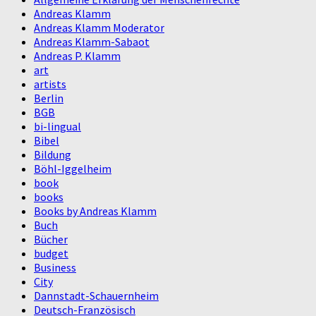
Andreas Klamm
Andreas Klamm Moderator
Andreas Klamm-Sabaot
Andreas P. Klamm
art
artists
Berlin
BGB
bi-lingual
Bibel
Bildung
Böhl-Iggelheim
book
books
Books by Andreas Klamm
Buch
Bücher
budget
Business
City
Dannstadt-Schauernheim
Deutsch-Französisch