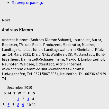
Пример страницы
More
Andreas Klamm
Andreas Klamm (Andreas Klamm Sabaot), Journalist, Autor,
Reporter, TV- und Radio-Produzent, Moderator, Musiker,
Landtagskandidat für die Landtagswahlen in Rheinland-Pfalz
am 14. März 2021, DIE LINKE, Wahlkreis 38, Mutterstadt, Böhl-
Iggelheim, Dannstadt-Schauernheim, Maxdorf, Limburgerhof,
Neuhofen, Waldsee, Otterstadt, Altrip. Internet:
www.andreasklamm.de und www.andreasklamm.ru,
Ludwigshafen, Tel. 0621 5867 8054, Neuhofen, Tel. 06236 48 929
74
December 2010
S
M
T
W
T
F
S
1
2
3
4
5
6
7
8
9
10
11