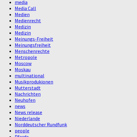
media
Media Call
Medien
Medienrecht
Medizin
Medizin
Meinungs-Freiheit
Meinungsfreiheit
Menschenrechte
Metropole
Moscow
Moskau
multinational
Musikprodukionen
Mutterstadt
Nachrichten
Neuhofen
news
News release
Niederlande
Norddeutscher Rundfunk
people
Pferde