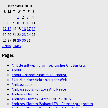
December 2010
S
M
T
W
T
F
S
1
2
3
4
5
6
7
8
9
10
11
12
13
14
15
16
17
18
19
20
21
22
23
24
25
26
27
28
29
30
31
« Nov
Jan »
Pages
A little gift with promise: Kosher Gift Baskets
About
About Andreas Klamm Journalist
Aktuelle Nachrichten aus der Welt
Ambassador
Ambassadors For Love And Peace
Andreas Klamm
Andreas Klamm – Archiv 2012 – 2015
Andreas Klamm (Sabaot) TV – Fernsehprogramm