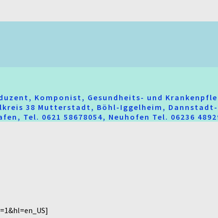
oduzent, Komponist, Gesundheits- und Krankenpfle
hlkreis 38 Mutterstadt, Böhl-Iggelheim, Dannstad
fen, Tel. 0621 58678054, Neuhofen Tel. 06236 489
s=1&hl=en_US]