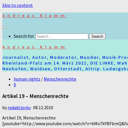
Skip to content
Andreas Klamm
Search for:
Andreas Klamm
Journalist, Autor, Moderator, Musiker, Musik-Pr
Rheinland-Pfalz am 14. März 2021, DIE LINKE, Wa
Neuhofen, Waldsee, Otterstadt, Altrip. Ludwigsha
human rights
/
Menschenrechte
0
Artikel 19 – Menschenrechte
by
redaktionlu
·
08.12.2010
Artikel 19, Menschenrechte
[youtube=http://www.youtube.com/watch?v=bMo7kYBFbmQ&f