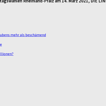
dtagswahlen Rheinland-Pfalz am 14. März 2021, DIE LI
laubens mehr als beschämend
te
llionen?