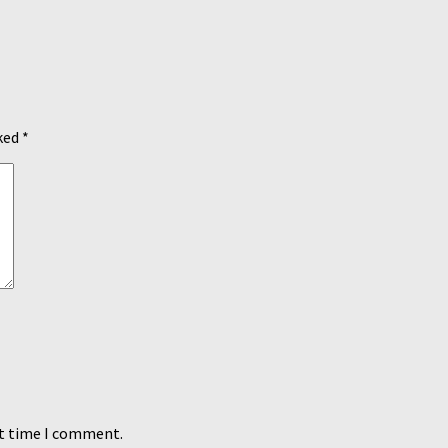
rked
*
xt time I comment.