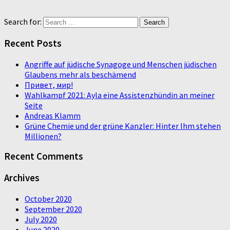
Search for:
Recent Posts
Angriffe auf jüdische Synagoge und Menschen jüdischen
Glaubens mehr als beschämend
Привет, мир!
Wahlkampf 2021: Ayla eine Assistenzhündin an meiner
Seite
Andreas Klamm
Grüne Chemie und der grüne Kanzler: Hinter Ihm stehen
Millionen?
Recent Comments
Archives
October 2020
September 2020
July 2020
June 2020