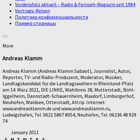
Vorderpfalz aktuell – Radio & Fernseh-Magazin seit 1984
Vortrags-Reisen
Политика конфиденциальности
Пример страницы
More
Andreas Klamm
Andreas Klamm (Andreas Klamm Sabaot), Journalist, Autor,
Reporter, TV- und Radio-Produzent, Moderator, Musiker,
Landtagskandidat für die Landtagswahlen in Rheinland-Pfalz
am 14. März 2021, DIE LINKE, Wahlkreis 38, Mutterstadt, Böhl-
Iggelheim, Dannstadt-Schauernheim, Maxdorf, Limburgerhof,
Neuhofen, Waldsee, Otterstadt, Altrip. Internet:
www.andreasklamm.de und www.andreasklamm.ru,
Ludwigshafen, Tel. 0621 5867 8054, Neuhofen, Tel. 06236 48 929
74
January 2011
S
M
T
W
T
F
S