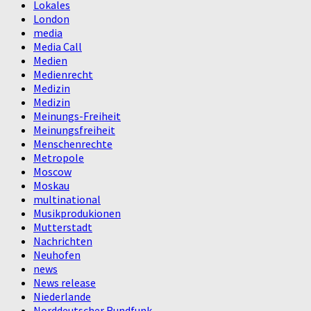
Lokales
London
media
Media Call
Medien
Medienrecht
Medizin
Medizin
Meinungs-Freiheit
Meinungsfreiheit
Menschenrechte
Metropole
Moscow
Moskau
multinational
Musikprodukionen
Mutterstadt
Nachrichten
Neuhofen
news
News release
Niederlande
Norddeutscher Rundfunk