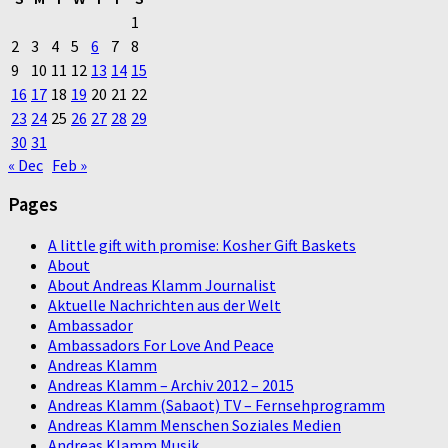
1
2
3
4
5
6
7
8
9
10
11
12
13
14
15
16
17
18
19
20
21
22
23
24
25
26
27
28
29
30
31
« Dec
Feb »
Pages
A little gift with promise: Kosher Gift Baskets
About
About Andreas Klamm Journalist
Aktuelle Nachrichten aus der Welt
Ambassador
Ambassadors For Love And Peace
Andreas Klamm
Andreas Klamm – Archiv 2012 – 2015
Andreas Klamm (Sabaot) TV – Fernsehprogramm
Andreas Klamm Menschen Soziales Medien
Andreas Klamm Musik