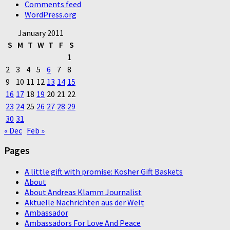
Comments feed
WordPress.org
January 2011
S
M
T
W
T
F
S
1
2
3
4
5
6
7
8
9
10
11
12
13
14
15
16
17
18
19
20
21
22
23
24
25
26
27
28
29
30
31
« Dec
Feb »
Pages
A little gift with promise: Kosher Gift Baskets
About
About Andreas Klamm Journalist
Aktuelle Nachrichten aus der Welt
Ambassador
Ambassadors For Love And Peace