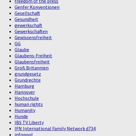
freedom of the press
Genfer Konventionen
Gesellschaft
Gesundheit
gewerkschaft
Gewerkschaften
Gewissensfreiheit
GG
Glaube
Glaubens-Freiheit
Glaubensfreiheit
Groß Britannien
grundgesetz
Grundrechte
Hamburg
Hannover
Hochschule
human rights
Humanity
Hunde
IBS TV Liberty
IFN International Family Network d734
infopool