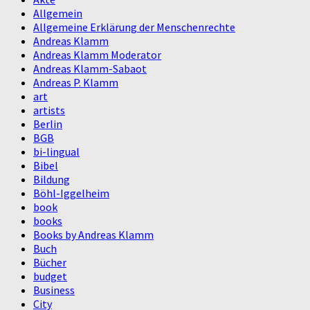
Allgemein
Allgemeine Erklärung der Menschenrechte
Andreas Klamm
Andreas Klamm Moderator
Andreas Klamm-Sabaot
Andreas P. Klamm
art
artists
Berlin
BGB
bi-lingual
Bibel
Bildung
Böhl-Iggelheim
book
books
Books by Andreas Klamm
Buch
Bücher
budget
Business
City