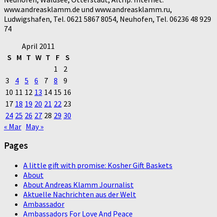
www.andreasklamm.de und www.andreasklamm.ru,
Ludwigshafen, Tel. 0621 5867 8054, Neuhofen, Tel. 06236 48 929
74
April 2011
S
M
T
W
T
F
S
1
2
3
4
5
6
7
8
9
10
11
12
13
14
15
16
17
18
19
20
21
22
23
24
25
26
27
28
29
30
« Mar
May »
Pages
A little gift with promise: Kosher Gift Baskets
About
About Andreas Klamm Journalist
Aktuelle Nachrichten aus der Welt
Ambassador
Ambassadors For Love And Peace