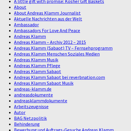
A little gift with promise: Kosher Gift Baskets
About
About Andreas Klamm Journalist
Aktuelle Nachrichten aus der Welt
Ambassador
Ambassadors For Love And Peace
Andreas Klamm
Andreas Klamm – Archiv 2012 – 2015
Andreas Klamm (Sabaot) TV – Fernsehprogramm
Andreas Klamm Menschen Soziales Medien
Andreas Klamm Musik
Andreas Klamm Pflege
Andreas Klamm Sabaot
Andreas Klamm Sabaot bei reverbnation.com
Andreas Klamm Sabaot Musik
andreas-klamm.de
andreasdokumente
andreasklammdokumente
Arbeitszeugnisse
Autor
BAG Netzpolitik
Behinderung
Bewerbung und Auftrags-Gesuche Andreas Klamm