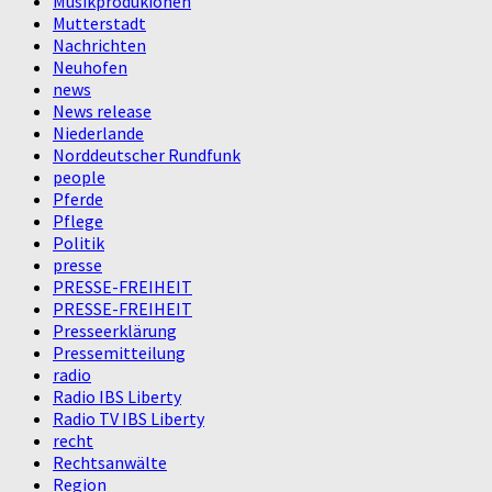
Musikprodukionen
Mutterstadt
Nachrichten
Neuhofen
news
News release
Niederlande
Norddeutscher Rundfunk
people
Pferde
Pflege
Politik
presse
PRESSE-FREIHEIT
PRESSE-FREIHEIT
Presseerklärung
Pressemitteilung
radio
Radio IBS Liberty
Radio TV IBS Liberty
recht
Rechtsanwälte
Region