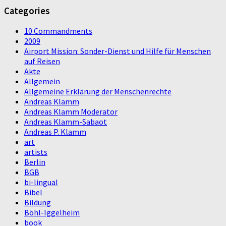
Categories
10 Commandments
2009
Airport Mission: Sonder-Dienst und Hilfe für Menschen
auf Reisen
Akte
Allgemein
Allgemeine Erklärung der Menschenrechte
Andreas Klamm
Andreas Klamm Moderator
Andreas Klamm-Sabaot
Andreas P. Klamm
art
artists
Berlin
BGB
bi-lingual
Bibel
Bildung
Böhl-Iggelheim
book