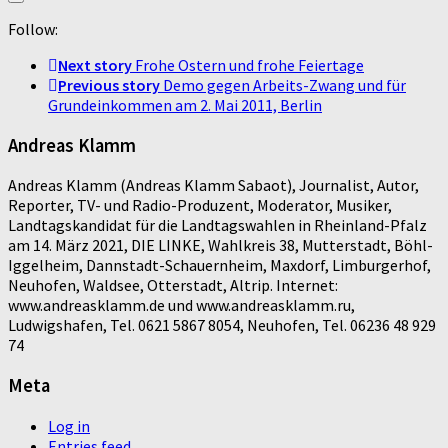
Follow:
Next story
Frohe Ostern und frohe Feiertage
Previous story
Demo gegen Arbeits-Zwang und für
Grundeinkommen am 2. Mai 2011, Berlin
Andreas Klamm
Andreas Klamm (Andreas Klamm Sabaot), Journalist, Autor,
Reporter, TV- und Radio-Produzent, Moderator, Musiker,
Landtagskandidat für die Landtagswahlen in Rheinland-Pfalz
am 14. März 2021, DIE LINKE, Wahlkreis 38, Mutterstadt, Böhl-
Iggelheim, Dannstadt-Schauernheim, Maxdorf, Limburgerhof,
Neuhofen, Waldsee, Otterstadt, Altrip. Internet:
www.andreasklamm.de und www.andreasklamm.ru,
Ludwigshafen, Tel. 0621 5867 8054, Neuhofen, Tel. 06236 48 929
74
Meta
Log in
Entries feed