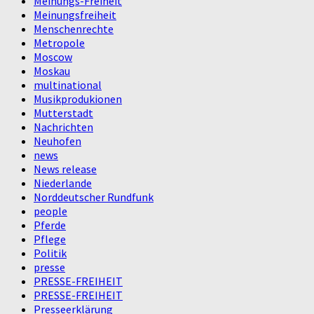
Meinungs-Freiheit
Meinungsfreiheit
Menschenrechte
Metropole
Moscow
Moskau
multinational
Musikprodukionen
Mutterstadt
Nachrichten
Neuhofen
news
News release
Niederlande
Norddeutscher Rundfunk
people
Pferde
Pflege
Politik
presse
PRESSE-FREIHEIT
PRESSE-FREIHEIT
Presseerklärung