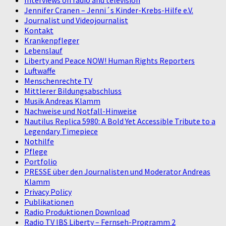
Interviews on radio and television
Jennifer Cranen – Jenni´s Kinder-Krebs-Hilfe e.V.
Journalist und Videojournalist
Kontakt
Krankenpfleger
Lebenslauf
Liberty and Peace NOW! Human Rights Reporters
Luftwaffe
Menschenrechte TV
Mittlerer Bildungsabschluss
Musik Andreas Klamm
Nachweise und Notfall-Hinweise
Nautilus Replica 5980: A Bold Yet Accessible Tribute to a
Legendary Timepiece
Nothilfe
Pflege
Portfolio
PRESSE über den Journalisten und Moderator Andreas
Klamm
Privacy Policy
Publikationen
Radio Produktionen Download
Radio TV IBS Liberty – Fernseh-Programm 2