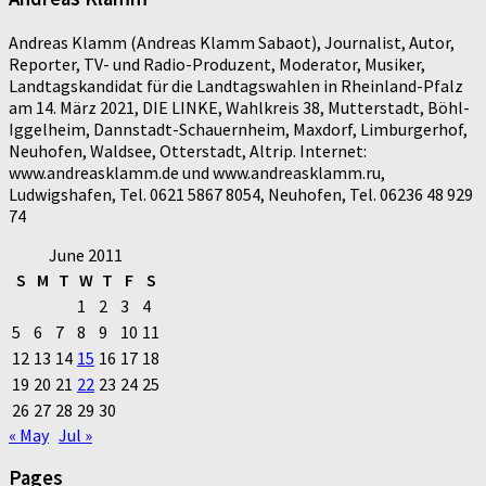
Andreas Klamm (Andreas Klamm Sabaot), Journalist, Autor,
Reporter, TV- und Radio-Produzent, Moderator, Musiker,
Landtagskandidat für die Landtagswahlen in Rheinland-Pfalz
am 14. März 2021, DIE LINKE, Wahlkreis 38, Mutterstadt, Böhl-
Iggelheim, Dannstadt-Schauernheim, Maxdorf, Limburgerhof,
Neuhofen, Waldsee, Otterstadt, Altrip. Internet:
www.andreasklamm.de und www.andreasklamm.ru,
Ludwigshafen, Tel. 0621 5867 8054, Neuhofen, Tel. 06236 48 929
74
June 2011
S
M
T
W
T
F
S
1
2
3
4
5
6
7
8
9
10
11
12
13
14
15
16
17
18
19
20
21
22
23
24
25
26
27
28
29
30
« May
Jul »
Pages