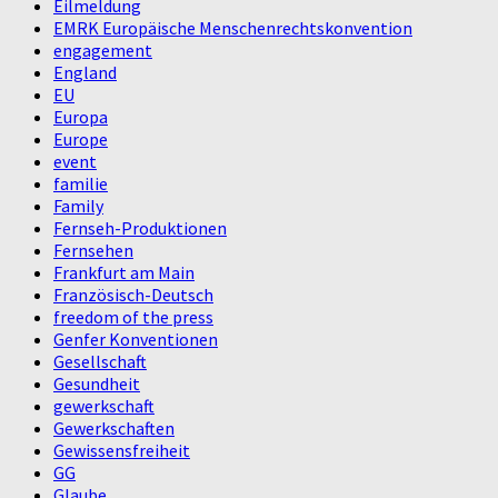
Eilmeldung
EMRK Europäische Menschenrechtskonvention
engagement
England
EU
Europa
Europe
event
familie
Family
Fernseh-Produktionen
Fernsehen
Frankfurt am Main
Französisch-Deutsch
freedom of the press
Genfer Konventionen
Gesellschaft
Gesundheit
gewerkschaft
Gewerkschaften
Gewissensfreiheit
GG
Glaube