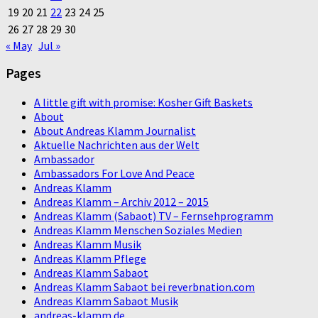
19
20
21
22
23
24
25
26
27
28
29
30
« May
Jul »
Pages
A little gift with promise: Kosher Gift Baskets
About
About Andreas Klamm Journalist
Aktuelle Nachrichten aus der Welt
Ambassador
Ambassadors For Love And Peace
Andreas Klamm
Andreas Klamm – Archiv 2012 – 2015
Andreas Klamm (Sabaot) TV – Fernsehprogramm
Andreas Klamm Menschen Soziales Medien
Andreas Klamm Musik
Andreas Klamm Pflege
Andreas Klamm Sabaot
Andreas Klamm Sabaot bei reverbnation.com
Andreas Klamm Sabaot Musik
andreas-klamm.de