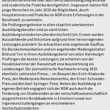
berufsvorbereitende oder auch berufsausbildungsbegleitende
und studentische Praktika durchgeführt. Insgesamt hatten 916
junge Menschen im Jahr 2010 die Möglichkeit, durch
Hospitationen und Praktika im NDR erste Erfahrungen in der
Berufswelt zu sammeln.
Die Prüfungsergebnisse in allen staatlich anerkannten
Ausbildungsberufen sind an sämtlichen
Ausbildungsstandorten überdurchschnittlich. Erneut wurden
Auszubildende und Volontäre aufgrund ihrer hervorragenden
Leistungen prämiert: So erbrachten eine angehende Kauffrau
für Bürokommunikation und ein angehender Mediengestalter
Bild und Ton in ihrem Ausbildungsberuf von allen Hamburger
Prüflingen die besten Leistungen; sie erhielten von der
Handelskammer der Hansestadt eine Auszeichnung als
Landessieger. Der journalistische Nachwuchs errang 2010
ebenfalls zahlreiche Preise, – im Beispiel den Erich-Klabunde-
Preis, den Medienpreis Menschenrechte, den Ernst-Schneider-
Preis und den Axel-Springer-Preis. Neben der Ausbildung im
eigenen Betrieb engagiert sich der NDR auch durch die
Förderung von Studierenden an der wirtschaftswissenschaftlich
ausgerichteten Nordakademie in Elmshorn sowie von
Ingenieursstudiengängen an verschiedenen
Hochschulstandorten.