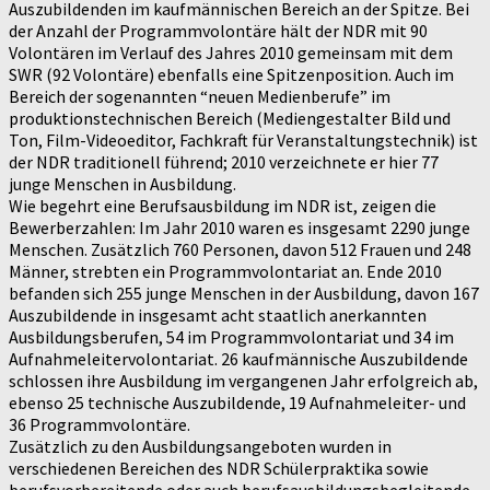
Auszubildenden im kaufmännischen Bereich an der Spitze. Bei
der Anzahl der Programmvolontäre hält der NDR mit 90
Volontären im Verlauf des Jahres 2010 gemeinsam mit dem
SWR (92 Volontäre) ebenfalls eine Spitzenposition. Auch im
Bereich der sogenannten “neuen Medienberufe” im
produktionstechnischen Bereich (Mediengestalter Bild und
Ton, Film-Videoeditor, Fachkraft für Veranstaltungstechnik) ist
der NDR traditionell führend; 2010 verzeichnete er hier 77
junge Menschen in Ausbildung.
Wie begehrt eine Berufsausbildung im NDR ist, zeigen die
Bewerberzahlen: Im Jahr 2010 waren es insgesamt 2290 junge
Menschen. Zusätzlich 760 Personen, davon 512 Frauen und 248
Männer, strebten ein Programmvolontariat an. Ende 2010
befanden sich 255 junge Menschen in der Ausbildung, davon 167
Auszubildende in insgesamt acht staatlich anerkannten
Ausbildungsberufen, 54 im Programmvolontariat und 34 im
Aufnahmeleitervolontariat. 26 kaufmännische Auszubildende
schlossen ihre Ausbildung im vergangenen Jahr erfolgreich ab,
ebenso 25 technische Auszubildende, 19 Aufnahmeleiter- und
36 Programmvolontäre.
Zusätzlich zu den Ausbildungsangeboten wurden in
verschiedenen Bereichen des NDR Schülerpraktika sowie