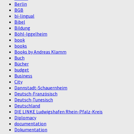
Berlin
BGB
bi-lingual
Bibel
Bildung
Böhl-Iggelheim
book
books
Books by Andreas Klamm
Buch
Bücher
budget
Business
City
Dannstadt-Schauernheim
Deutsch-Französisch
Deutsch-Tunesisch
Deutschland
DIE LINKE Ludwigshafen Rhein-Pfalz-Kreis
Diplomacy
documentation
Dokumentation