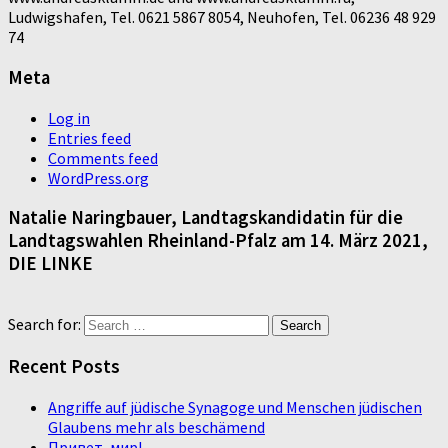
Ludwigshafen, Tel. 0621 5867 8054, Neuhofen, Tel. 06236 48 929
74
Meta
Log in
Entries feed
Comments feed
WordPress.org
Natalie Naringbauer, Landtagskandidatin für die
Landtagswahlen Rheinland-Pfalz am 14. März 2021,
DIE LINKE
Search for:
Recent Posts
Angriffe auf jüdische Synagoge und Menschen jüdischen
Glaubens mehr als beschämend
Привет, мир!